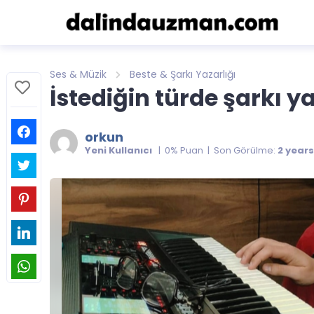
Ses & Müzik
Beste & Şarkı Yazarlığı
İstediğin türde şarkı y
orkun
Yeni Kullanıcı
| 0% Puan | Son Görülme:
2 year