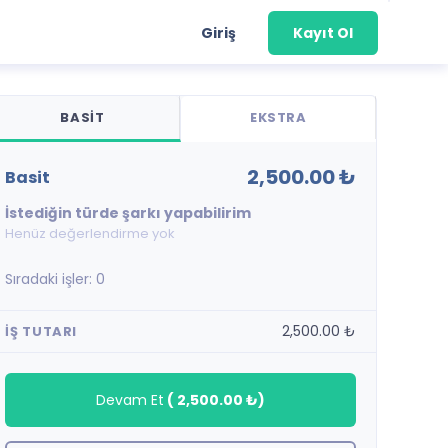
Giriş
Kayıt Ol
BASIT
EKSTRA
2,500.00 ₺
basit
İstediğin türde şarkı yapabilirim
Henüz değerlendirme yok
Sıradaki işler:
0
2,500.00 ₺
İŞ TUTARI
Devam Et
(
2,500.00 ₺
)