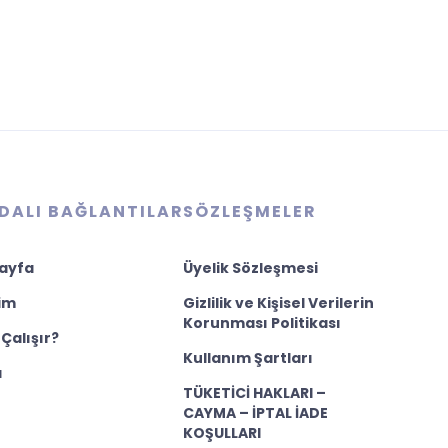
DALI BAĞLANTILAR
SÖZLEŞMELER
ayfa
Üyelik Sözleşmesi
şim
Gizlilik ve Kişisel Verilerin
Korunması Politikası
 Çalışır?
Kullanım Şartları
a
TÜKETİCİ HAKLARI –
CAYMA – İPTAL İADE
KOŞULLARI