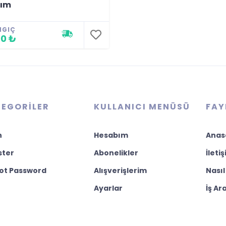
rım
NGIÇ
0 ₺
EGORILER
KULLANICI MENÜSÜ
FAY
n
Hesabım
Anas
ster
Abonelikler
İleti
ot Password
Alışverişlerim
Nasıl
Ayarlar
İş Ar