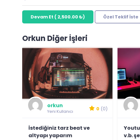
Devam Et
(
2,500.00 ₺
)
Özel Teklif İste
Orkun Diğer İşleri
orkun
0
(0)
Yeni Kullanıcı
İstediğiniz tarz beat ve
Youtub
altyapı yaparım
v.b. ş