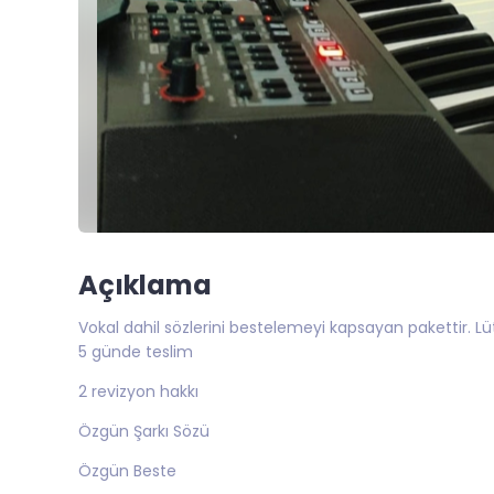
Açıklama
Vokal dahil sözlerini bestelemeyi kapsayan pakettir. Lütf
5 günde teslim
2 revizyon hakkı
Özgün Şarkı Sözü
Özgün Beste