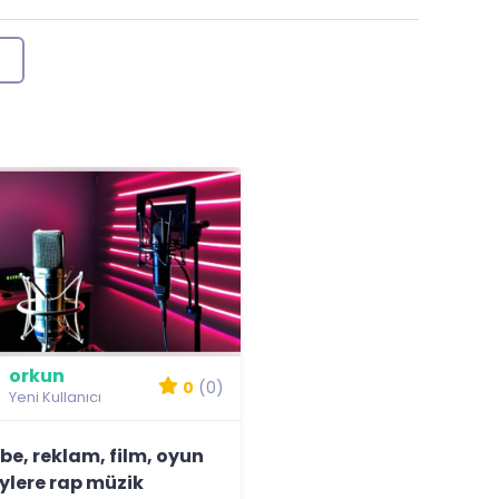
orkun
0
(0)
Yeni Kullanıcı
e, reklam, film, oyun
eylere rap müzik