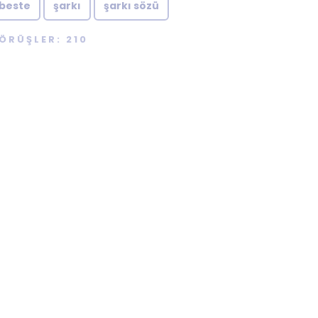
beste
şarkı
şarkı sözü
ÖRÜŞLER: 210