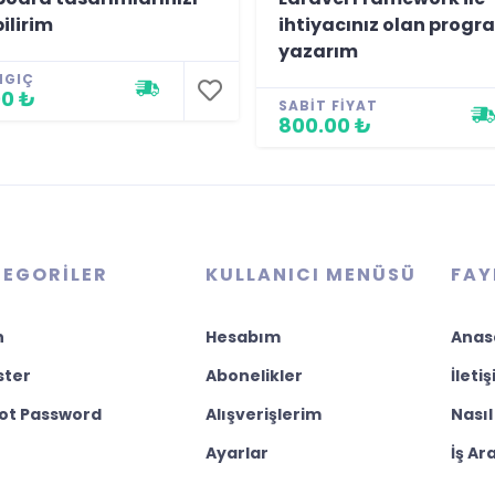
ilirim
ihtiyacınız olan progr
yazarım
NGIÇ
0 ₺
SABIT FIYAT
800.00 ₺
EGORILER
KULLANICI MENÜSÜ
FAY
n
Hesabım
Anas
ster
Abonelikler
İleti
ot Password
Alışverişlerim
Nasıl
Ayarlar
İş Ar