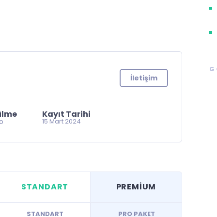
G
İletişim
ülme
Kayıt Tarihi
go
15 Mart 2024
STANDART
PREMİUM
STANDART
PRO PAKET