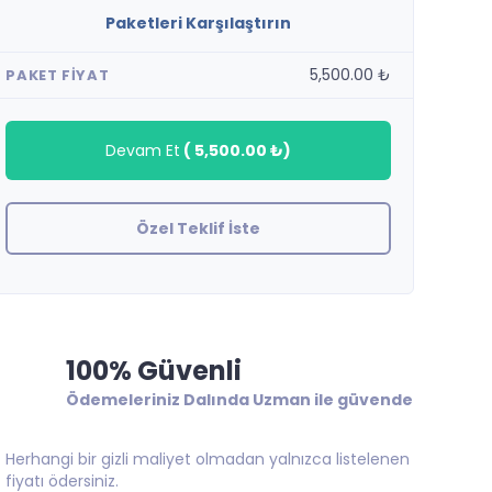
Paketleri Karşılaştırın
5,500.00 ₺
PAKET FIYAT
Devam Et
(
5,500.00 ₺
)
Özel Teklif İste
100% Güvenli
Ödemeleriniz Dalında Uzman ile güvende
Herhangi bir gizli maliyet olmadan yalnızca listelenen
fiyatı ödersiniz.