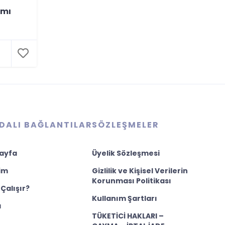
amı
DALI BAĞLANTILAR
SÖZLEŞMELER
ayfa
Üyelik Sözleşmesi
şim
Gizlilik ve Kişisel Verilerin
Korunması Politikası
 Çalışır?
Kullanım Şartları
a
TÜKETİCİ HAKLARI –