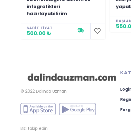
infografikleri
yapab
hazırlayabilirim
BAŞLA
550.0
SABIT FIYAT
500.00 ₺
KAT
Logi
© 2022
Dalında Uzman
Regi
Forg
Bizi takip edin: