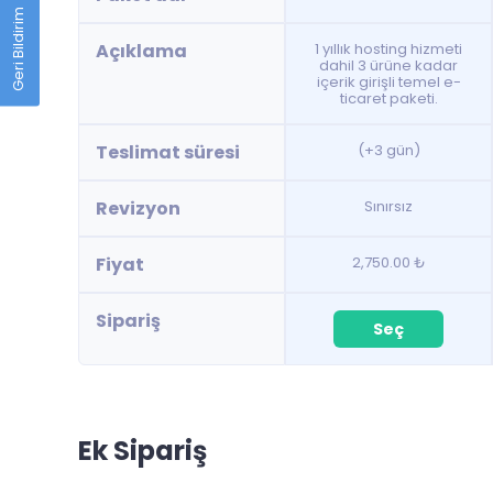
Geri Bildirim
Açıklama
1 yıllık hosting hizmeti
dahil 3 ürüne kadar
içerik girişli temel e-
ticaret paketi.
Teslimat süresi
(+3 gün)
Revizyon
Sınırsız
Fiyat
2,750.00 ₺
Sipariş
Seç
Ek Sipariş