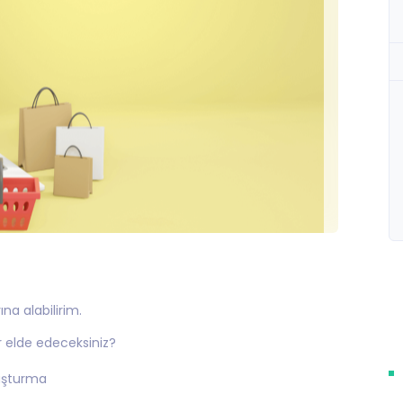
na alabilirim.
er elde edeceksiniz?
luşturma