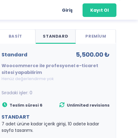
Giriş
Kayıt Ol
BASIT
STANDARD
PREMIUM
5,500.00 ₺
standard
Woocommerce ile profesyonel e-ticaret
sitesi yapabilirim
Henüz değerlendirme yok
Sıradaki işler:
0
Teslim süresi 6
Unlimited revisions
STANDART
7 adet ürüne kadar içerik girişi, 10 adete kadar
sayfa tasarımı.