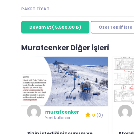
PAKET FIYAT
Devam Et
(
5,500.00 ₺
)
Özel Teklif İste
Muratcenker Diğer İşleri
muratcenker
0
(0)
Yeni Kullanıcı
Sizin istediğiniz sunum ve
Story