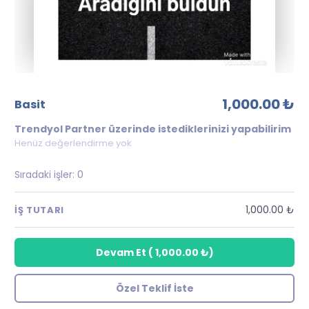
1,000.00 ₺
basit
Trendyol Partner üzerinde istediklerinizi yapabilirim
Henüz değerlendirme yok
Sıradaki işler:
0
1,000.00 ₺
İŞ TUTARI
Devam Et
(
1,000.00 ₺
)
Özel Teklif İste