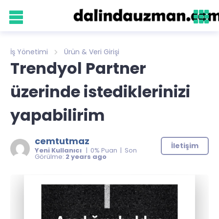
İş Yönetimi
Ürün & Veri Girişi
Trendyol Partner
üzerinde istediklerinizi
yapabilirim
cemtutmaz
İletişim
Yeni Kullanıcı
| 0% Puan | Son
Görülme:
2 years ago