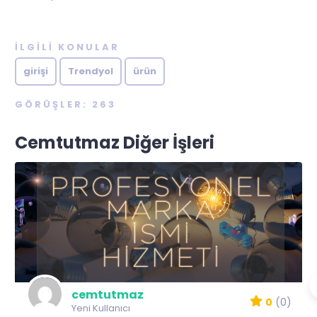
İLGILI KONULAR
girişi
Trendyol
ürün
GÖRÜŞLER: 263
Cemtutmaz Diğer İşleri
cemtutmaz
0
(0)
Yeni Kullanıcı