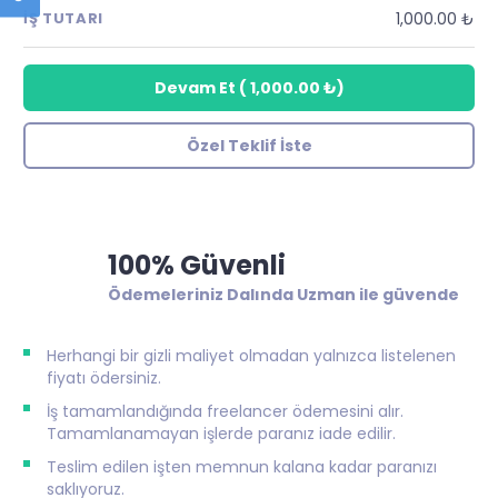
1,000.00 ₺
İŞ TUTARI
Devam Et
(
1,000.00 ₺
)
Özel Teklif İste
100% Güvenli
Ödemeleriniz Dalında Uzman ile güvende
Herhangi bir gizli maliyet olmadan yalnızca listelenen
fiyatı ödersiniz.
İş tamamlandığında freelancer ödemesini alır.
Tamamlanamayan işlerde paranız iade edilir.
Teslim edilen işten memnun kalana kadar paranızı
saklıyoruz.