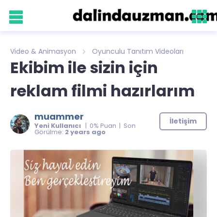
Video & Animasyon
Oyunculu Tanıtım Videoları
Ekibim ile sizin için
reklam filmi hazırlarım
muammer
İletişim
Yeni Kullanıcı
| 0% Puan | Son
Görülme:
2 years ago