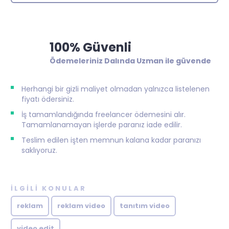
100% Güvenli
Ödemeleriniz Dalında Uzman ile güvende
Herhangi bir gizli maliyet olmadan yalnızca listelenen
fiyatı ödersiniz.
İş tamamlandığında freelancer ödemesini alır.
Tamamlanamayan işlerde paranız iade edilir.
Teslim edilen işten memnun kalana kadar paranızı
saklıyoruz.
İLGILI KONULAR
reklam
reklam video
tanıtım video
video edit