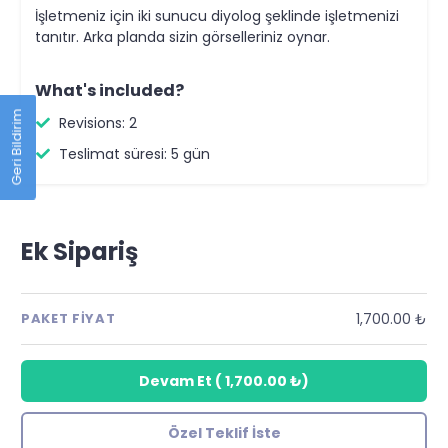
İşletmeniz için iki sunucu diyolog şeklinde işletmenizi
tanıtır. Arka planda sizin görselleriniz oynar.
What's included?
Geri Bildirim
Revisions: 2
Teslimat süresi: 5 gün
Ek Sipariş
1,700.00 ₺
PAKET FIYAT
Devam Et
(
1,700.00 ₺
)
Özel Teklif İste