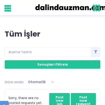
Tüm İşler
Göre sırala
Otomatik
Post
Post
Sorry, there are no
new
new
posted requests yet.
job
request