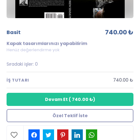
740.00 ₺
basit
Kapak tasarımlarınızı yapabilirim
Henüz değerlendirme yok
Sıradaki işler:
0
740.00 ₺
İŞ TUTARI
Devam Et
(
740.00 ₺
)
Özel Teklif İste