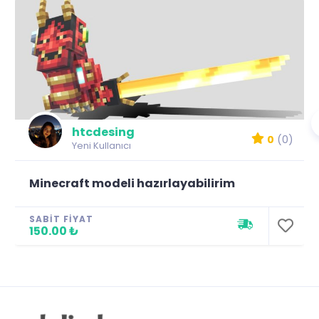
htcdesing
0
(0)
Yeni Kullanıcı
Minecraft modeli hazırlayabilirim
SABIT FIYAT
150.00 ₺