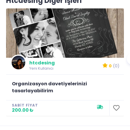
Htcdesing Diğer İşleri
htcdesing
0
(0)
Yeni Kullanıcı
Organizasyon davetiyelerinizi
tasarlayabilirim
SABIT FIYAT
200.00 ₺