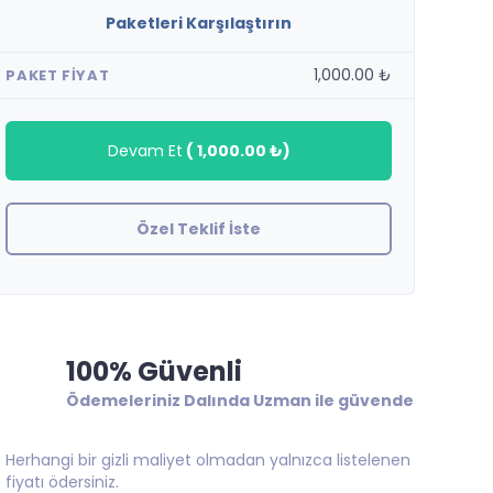
Paketleri Karşılaştırın
1,000.00 ₺
PAKET FIYAT
Devam Et
(
1,000.00 ₺
)
Özel Teklif İste
100% Güvenli
Ödemeleriniz Dalında Uzman ile güvende
Herhangi bir gizli maliyet olmadan yalnızca listelenen
fiyatı ödersiniz.