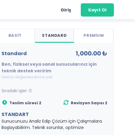
Giriş
Kayıt Ol
BASIT
STANDARD
PREMIUM
1,000.00 ₺
standard
Ben, fiziksel veya sanal sunucularınız için
teknik destek veririm
Henüz değerlendirme yok
Sıradaki işler:
0
Teslim süresi 2
Revizyon Sayısı 2
STANDART
Sunucunuzu Analiz Edip Çözüm için Çalışmalara
Başlayabilirim. Teknik sorunlar, optimize