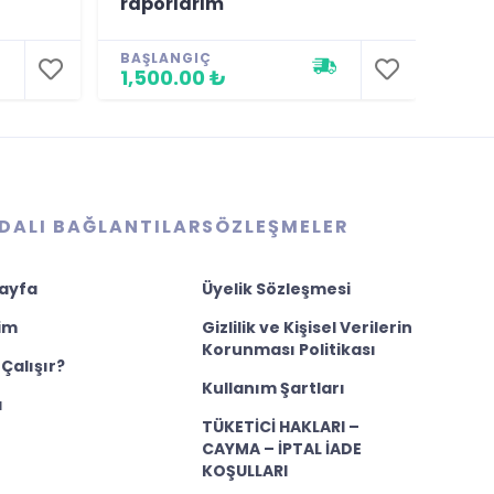
raporlarım
bilg
BAŞLANGIÇ
SABI
1,500.00 ₺
1,0
DALI BAĞLANTILAR
SÖZLEŞMELER
ayfa
Üyelik Sözleşmesi
şim
Gizlilik ve Kişisel Verilerin
Korunması Politikası
 Çalışır?
Kullanım Şartları
a
TÜKETİCİ HAKLARI –
CAYMA – İPTAL İADE
KOŞULLARI