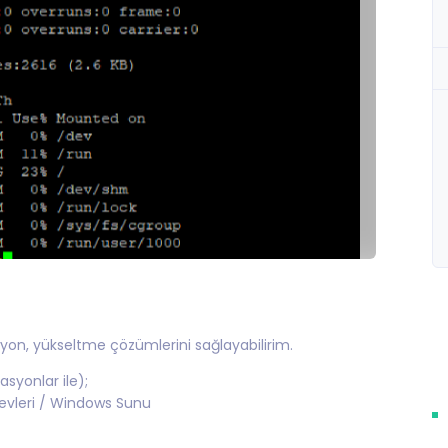
yon, yükseltme çözümlerini sağlayabilirim.
syonlar ile);
revleri / Windows Sunu