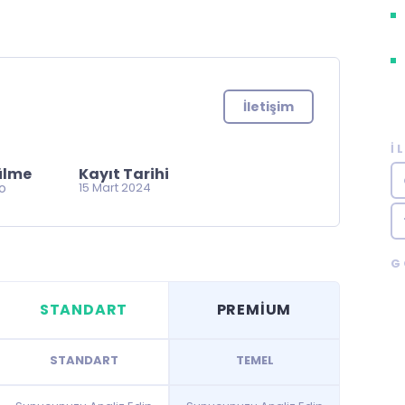
İletişim
İ
ülme
Kayıt Tarihi
go
15 Mart 2024
G
STANDART
PREMİUM
STANDART
TEMEL