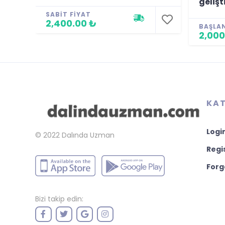
gelişt
SABIT FIYAT
2,400.00 ₺
BAŞLA
2,000
KAT
Logi
© 2022
Dalında Uzman
Regi
Forg
Bizi takip edin: