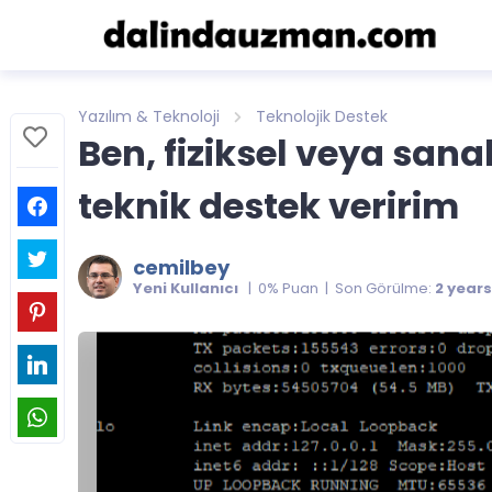
Yazılım & Teknoloji
Teknolojik Destek
Ben, fiziksel veya sana
teknik destek veririm
cemilbey
Yeni Kullanıcı
| 0% Puan | Son Görülme:
2 year