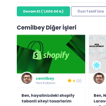
Devam Et
(
1,000.00 ₺
)
Özel Teklif İste
Cemilbey Diğer İşleri
cemilbey
0
(0)
Yeni Kullanıcı
Ben, hayalinizdeki shopify
Ben, N
tabanli siteyi tasarlarim
Larav