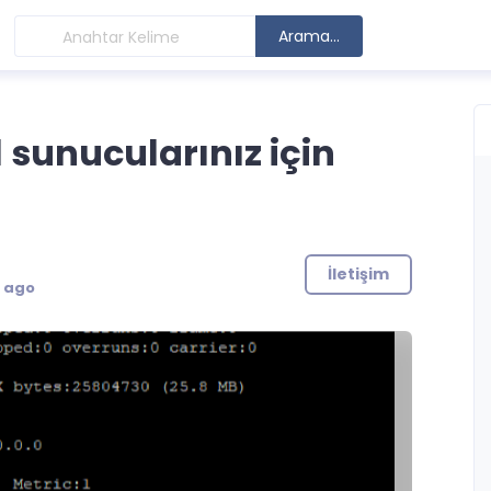
Arama...
l sunucularınız için
İletişim
s ago