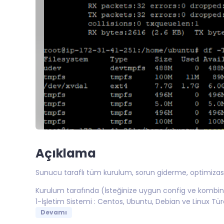
Açıklama
Sunucu taraflı tüm kurulum, sorun giderme, optimizas
Kurulum tarafında (İsteğinize uygun config ve kombina
1-İşletim Sistemi : Centos, Ubuntu, Debian ve Linux Tü
Devamı