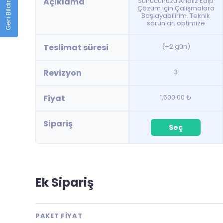
Geri Bildirim
Açıklama
Sunucunuzu Analiz Edip
Çözüm için Çalışmalara
Başlayabilirim. Teknik
sorunlar, optimize
Teslimat süresi
(+2 gün)
Revizyon
3
Fiyat
1,500.00 ₺
Sipariş
Seç
Ek Sipariş
PAKET FIYAT