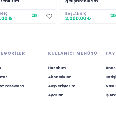
irebilirim
geliştirebilirim
NGIÇ
BAŞLANGIÇ
.00 ₺
2,000.00 ₺
EGORILER
KULLANICI MENÜSÜ
FAY
n
Hesabım
Anas
ster
Abonelikler
İleti
ot Password
Alışverişlerim
Nasıl
Ayarlar
İş Ar