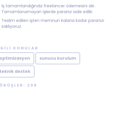
İş tamamlandığında freelancer ödemesini alır.
Tamamlanamayan işlerde paranız iade edilir.
Teslim edilen işten memnun kalana kadar paranızı
saklıyoruz.
LGILI KONULAR
optimizasyon
sunucu kurulum
teknik destek
ÖRÜŞLER: 205