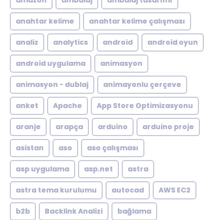
amazon
ambalaj
ambalaj tasarımı
anahtar kelime
anahtar kelime çalışması
analiz
analytics
android
android oyun
android uygulama
animasyon
animasyon - dublaj
animayonlu çerçeve
anket
Apache
App Store Optimizasyonu
aranje
arapça
arduino
arduino proje
asistan
aso
aso çalışması
asp uygulama
asp.net
astra
astra tema kurulumu
autocad
AWS EC2
b2b
Backlink Analizi
bağlama