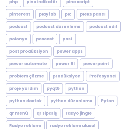
php
pine indikatör
pine script
pinterest
playfab
plc
pleks panel
podcast
podcast düzenleme
podcast edit
polonya
poscast
post
post prodüksiyon
power apps
power automate
power BI
powerpoint
problem çözme
prodüksiyon
Profesyonel
proje yardım
pyqt5
python
python destek
python düzenleme
Pyton
qr menü
qr sipariş
radyo jingle
Radyo reklamı
radyo reklamı ulusal