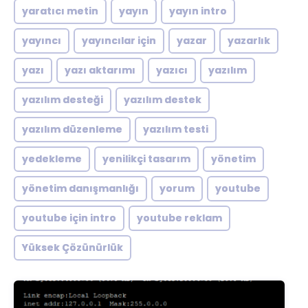
yaratıcı metin
yayın
yayın intro
yayıncı
yayıncılar için
yazar
yazarlık
yazı
yazı aktarımı
yazıcı
yazılım
yazılım desteği
yazılım destek
yazılım düzenleme
yazılım testi
yedekleme
yenilikçi tasarım
yönetim
yönetim danışmanlığı
yorum
youtube
youtube için intro
youtube reklam
Yüksek Çözünürlük