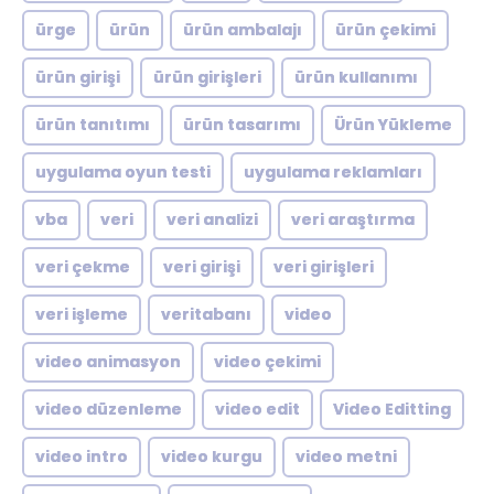
ürge
ürün
ürün ambalajı
ürün çekimi
ürün girişi
ürün girişleri
ürün kullanımı
ürün tanıtımı
ürün tasarımı
Ürün Yükleme
uygulama oyun testi
uygulama reklamları
vba
veri
veri analizi
veri araştırma
veri çekme
veri girişi
veri girişleri
veri işleme
veritabanı
video
video animasyon
video çekimi
video düzenleme
video edit
Video Editting
video intro
video kurgu
video metni