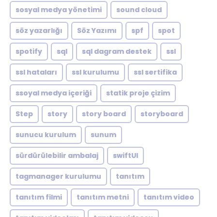
sosyal medya yönetimi
sound cloud
söz yazarlığı
Söz Yazımı
spf
spot
spotify
sql
sql dagram destek
ssl
ssl hataları
ssl kurulumu
ssl sertifika
ssoyal medya içeriği
statik proje çizim
Step
story
story board
storyboard
sunucu kurulum
sunum
sürdürülebilir ambalaj
swiftUI
tagmanager kurulumu
tanıtım
tanıtım filmi
tanıtım metni
tanıtım video