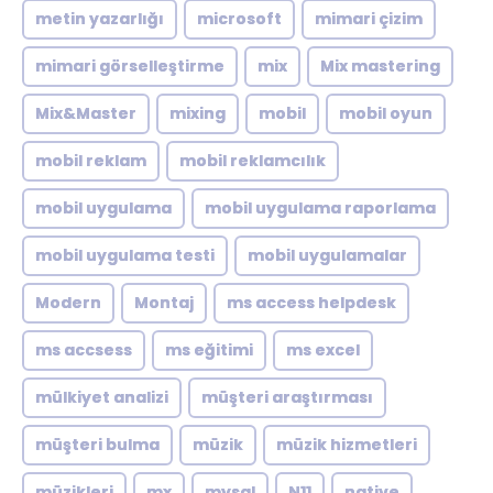
metin yazarlığı
microsoft
mimari çizim
mimari görselleştirme
mix
Mix mastering
Mix&Master
mixing
mobil
mobil oyun
mobil reklam
mobil reklamcılık
mobil uygulama
mobil uygulama raporlama
mobil uygulama testi
mobil uygulamalar
Modern
Montaj
ms access helpdesk
ms accsess
ms eğitimi
ms excel
mülkiyet analizi
müşteri araştırması
müşteri bulma
müzik
müzik hizmetleri
müzikleri
mx
mysql
N11
native