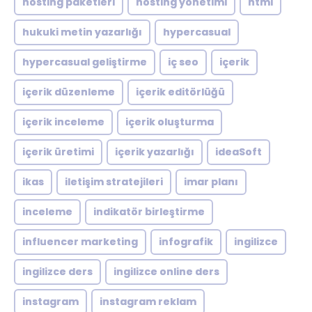
hosting paketleri
hosting yönetimi
html
hukuki metin yazarlığı
hypercasual
hypercasual geliştirme
iç seo
içerik
içerik düzenleme
içerik editörlüğü
içerik inceleme
içerik oluşturma
içerik üretimi
içerik yazarlığı
ideaSoft
ikas
iletişim stratejileri
imar planı
inceleme
indikatör birleştirme
influencer marketing
infografik
ingilizce
ingilizce ders
ingilizce online ders
instagram
instagram reklam