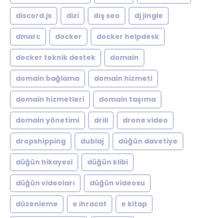
discord.js
dizi
dış seo
dj jingle
dmarc
docker
docker helpdesk
docker teknik destek
domain
domain bağlama
domain hizmeti
domain hizmetleri
domain taşıma
domain yönetimi
drill
drone video
dropshipping
dublaj
düğün davetiye
düğün hikayesi
düğün klibi
düğün videoları
düğün videosu
düzenleme
e ihracat
e kitap