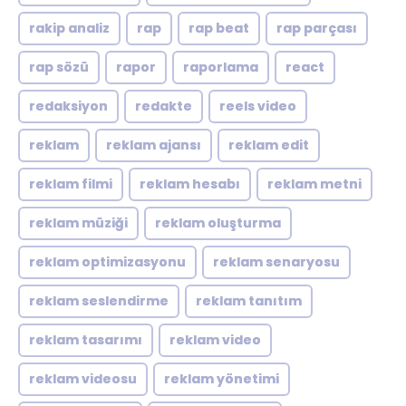
rakip analiz
rap
rap beat
rap parçası
rap sözü
rapor
raporlama
react
redaksiyon
redakte
reels video
reklam
reklam ajansı
reklam edit
reklam filmi
reklam hesabı
reklam metni
reklam müziği
reklam oluşturma
reklam optimizasyonu
reklam senaryosu
reklam seslendirme
reklam tanıtım
reklam tasarımı
reklam video
reklam videosu
reklam yönetimi