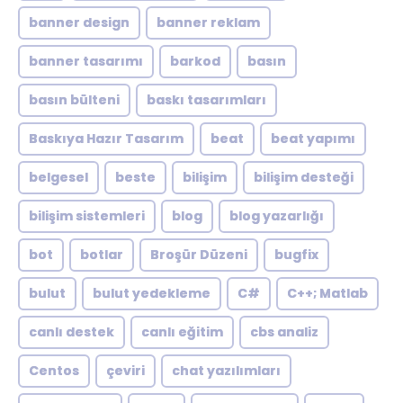
banner design
banner reklam
banner tasarımı
barkod
basın
basın bülteni
baskı tasarımları
Baskıya Hazır Tasarım
beat
beat yapımı
belgesel
beste
bilişim
bilişim desteği
bilişim sistemleri
blog
blog yazarlığı
bot
botlar
Broşür Düzeni
bugfix
bulut
bulut yedekleme
C#
C++; Matlab
canlı destek
canlı eğitim
cbs analiz
Centos
çeviri
chat yazılımları