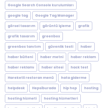
Google Search Console kurulumları
google tag
Google Tag Manager
görsel tasarım
görüntü işleme
grafik
grafik tasarım
greenbox
greenbox tanıtım
güvenlik testi
haber
haber bülteni
haber metni
haber reklam
haber reklamı
haber sitesi
hack test
Hareketli restoran menü
hata giderme
helpdesk
Hepsiburada
hip hop
hosting
hosting hizmeti
hosting hizmetleri