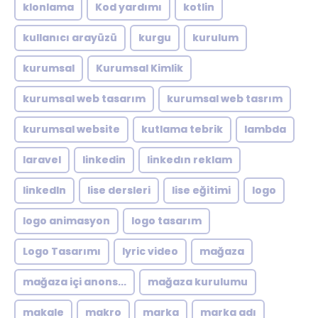
klonlama
Kod yardımı
kotlin
kullanıcı arayüzü
kurgu
kurulum
kurumsal
Kurumsal Kimlik
kurumsal web tasarım
kurumsal web tasrım
kurumsal website
kutlama tebrik
lambda
laravel
linkedin
linkedın reklam
linkedln
lise dersleri
lise eğitimi
logo
logo animasyon
logo tasarım
Logo Tasarımı
lyric video
mağaza
mağaza içi anons...
mağaza kurulumu
makale
makro
marka
marka adı