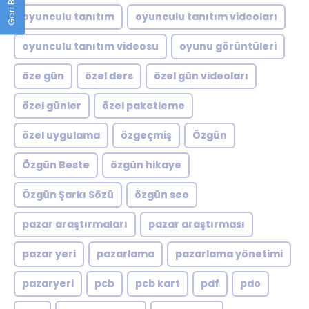
oyunculu tanıtım
oyunculu tanıtım videoları
oyunculu tanıtım videosu
oyunu görüntüleri
öze gün
özel ders
özel gün videoları
özel günler
özel paketleme
özel uygulama
özgeçmiş
Özgün
Özgün Beste
özgün hikaye
Özgün Şarkı Sözü
özgün seo
pazar araştırmaları
pazar araştırması
pazar yeri
pazarlama
pazarlama yönetimi
pazaryeri
pcb
pcb kart
pdf
pdo