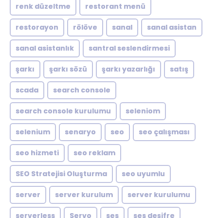
renk düzeltme
restorant menü
restorayon
rölöve
sanal
sanal asistan
sanal asistanlık
santral seslendirmesi
şarkı
şarkı sözü
şarkı yazarlığı
satış
scada
search console
search console kurulumu
seleniom
selenium
senaryo
seo
seo çalışması
seo hizmeti
seo reklam
SEO Stratejisi Oluşturma
seo uyumlu
server
server kurulum
server kurulumu
serverless
Servo
ses
ses deşifre