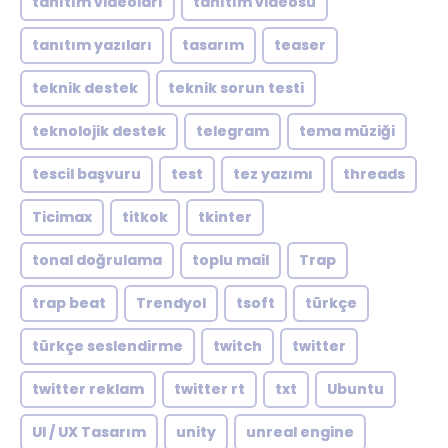
tanıtım videoları
tanıtım videosu
tanıtım yazıları
tasarım
teaser
teknik destek
teknik sorun testi
teknolojik destek
telegram
tema müziği
tescil başvuru
test
tez yazımı
threads
Ticimax
titkok
tkinter
tonal doğrulama
toplu mail
Trap
trap beat
Trendyol
tsoft
türkçe
türkçe seslendirme
twitch
twitter
twitter reklam
twitter rt
txt
Ubuntu
UI / UX Tasarım
unity
unreal engine