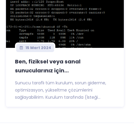
15 Mart 2024
Ben, fiziksel veya sanal
sunucularınız için...
Sunucu taraflı tüm kurulum, sorun giderme,
optimizasyon, yükseltme çözümlerini
sağlayabilirim. Kurulum tarafında (İsteği...