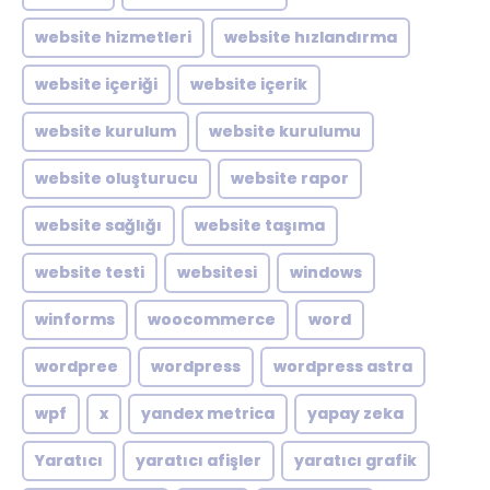
website hizmetleri
website hızlandırma
website içeriği
website içerik
website kurulum
website kurulumu
website oluşturucu
website rapor
website sağlığı
website taşıma
website testi
websitesi
windows
winforms
woocommerce
word
wordpree
wordpress
wordpress astra
wpf
x
yandex metrica
yapay zeka
Yaratıcı
yaratıcı afişler
yaratıcı grafik