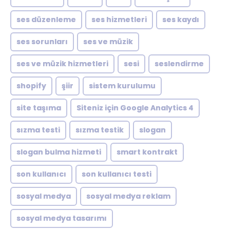
ses düzenleme
ses hizmetleri
ses kaydı
ses sorunları
ses ve müzik
ses ve müzik hizmetleri
sesi
seslendirme
shopify
şiir
sistem kurulumu
site taşıma
Siteniz için Google Analytics 4
sızma testi
sızma testik
slogan
slogan bulma hizmeti
smart kontrakt
son kullanıcı
son kullanıcı testi
sosyal medya
sosyal medya reklam
sosyal medya tasarımı