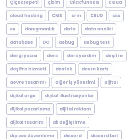
Çiçeksepeti
çizim
Clickfunnels
cloud
cloud hosting
CMS
crm
CRUD
css
cv
danışmanlık
data
data analizi
database
DC
debug
debug test
dergi yazısı
ders
ders yardım
deşifre
deşifre hizmeti
destek
devre kartı
devre tasarımı
diğer iş yönetimi
dijital
dijital arge
dijital illüstrasyonlar
dijital pazarlama
dijital reklam
dijital tasarım
dil değiştirme
dip ses düzenleme
discord
discord bot