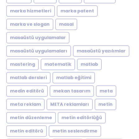
marka hizmetleri
marka patent
marka ve slogan
masal
masaüstü uygulamalar
masaüstü uygulamaları
masaüstü yazılımlar
mastering
matematik
matlab
matlab dersleri
matlab eğitimi
medin editörü
mekan tasarım
meta
meta reklam
META reklamları
metin
metin düzenleme
metin editörlüğü
metin editörü
metin seslendirme