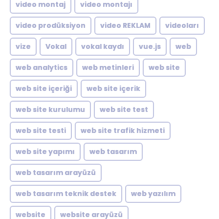
video montaj
video montajı
video prodüksiyon
video REKLAM
videoları
vize
Vokal
vokal kaydı
vue.js
web
web analytics
web metinleri
web site
web site içeriği
web site içerik
web site kurulumu
web site test
web site testi
web site trafik hizmeti
web site yapımı
web tasarım
web tasarım arayüzü
web tasarım teknik destek
web yazılım
website
website arayüzü