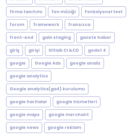
firma tanıtımı
fon müziği
Fonksiyonel test
forum
framework
fransızca
front-end
gain staging
gazete haber
giriş
girişi
Gitlab CI &CD
godot 4
google
Google Ads
google analiz
google analytics
Google analytics(ga4) kurulumu
google haritalar
google hizmetleri
google maps
google merchant
google news
google reklam