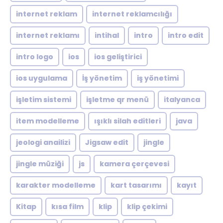
internet reklam
internet reklamcılığı
internet reklamı
intihal
intro
intro edit
intro logo
ios
ios geliştirici
ios uygulama
İş yönetim
iş yönetimi
işletim sistemi
işletme qr menü
italyanca
item modelleme
ışıklı silah editleri
java
jeologi anailizi
Jigsaw edit
jingle
jingle müziği
js
kamera çerçevesi
karakter modelleme
kart tasarımı
kayıt
Kitap
kısa film
klip
klip çekimi