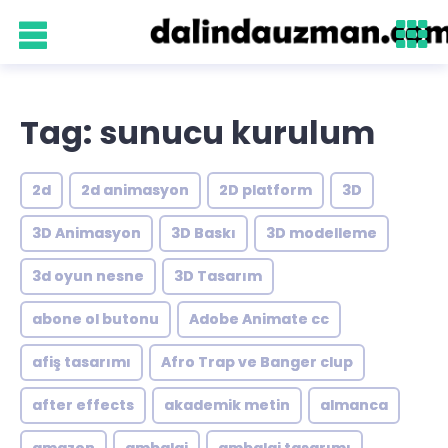
Tag: sunucu kurulum
2d
2d animasyon
2D platform
3D
3D Animasyon
3D Baskı
3D modelleme
3d oyun nesne
3D Tasarım
abone ol butonu
Adobe Animate cc
afiş tasarımı
Afro Trap ve Banger clup
after effects
akademik metin
almanca