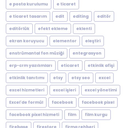
e posta kurulumu
e ticaret
e ticaret tasarım
edit
editing
editör
editörlük
efekt ekleme
eklenti
ekran koruyucu
elementor
eleştiri
enstrümantal fon müziği
entegrasyon
erp-crm yazılımları
eticaret
etkinlik afişi
etkinlik tanıtımı
etsy
etsy seo
excel
excel hizmetleri
excel işleri
excel yönetimi
Excel'de formül
facebook
facebook pixel
facebook pixel hizmeti
film
film kurgu
firebase
firestore
firma rehberi