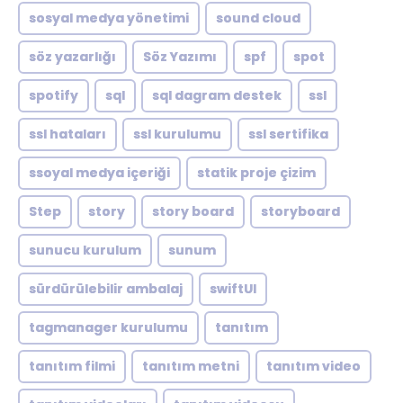
sosyal medya yönetimi
sound cloud
söz yazarlığı
Söz Yazımı
spf
spot
spotify
sql
sql dagram destek
ssl
ssl hataları
ssl kurulumu
ssl sertifika
ssoyal medya içeriği
statik proje çizim
Step
story
story board
storyboard
sunucu kurulum
sunum
sürdürülebilir ambalaj
swiftUI
tagmanager kurulumu
tanıtım
tanıtım filmi
tanıtım metni
tanıtım video