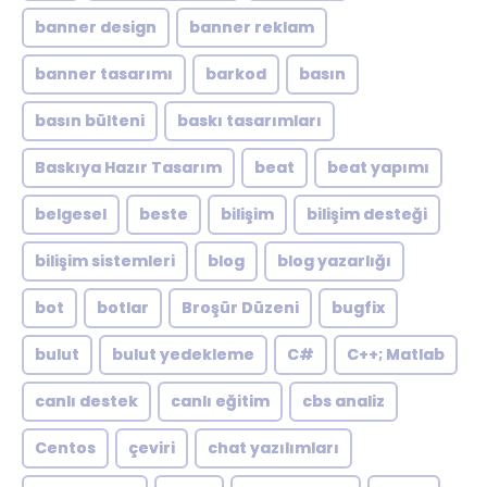
banner design
banner reklam
banner tasarımı
barkod
basın
basın bülteni
baskı tasarımları
Baskıya Hazır Tasarım
beat
beat yapımı
belgesel
beste
bilişim
bilişim desteği
bilişim sistemleri
blog
blog yazarlığı
bot
botlar
Broşür Düzeni
bugfix
bulut
bulut yedekleme
C#
C++; Matlab
canlı destek
canlı eğitim
cbs analiz
Centos
çeviri
chat yazılımları