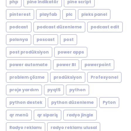
php
pine indikatör
pine script
pinterest
playfab
plc
pleks panel
podcast
podcast düzenleme
podcast edit
polonya
poscast
post
post prodüksiyon
power apps
power automate
power BI
powerpoint
problem çözme
prodüksiyon
Profesyonel
proje yardım
pyqt5
python
python destek
python düzenleme
Pyton
qr menü
qr sipariş
radyo jingle
Radyo reklamı
radyo reklamı ulusal