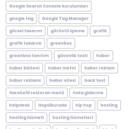
Google Search Console kurulumları
google tag
Google Tag Manager
görsel tasarım
görüntü işleme
grafik
grafik tasarım
greenbox
greenbox tanıtım
güvenlik testi
haber
haber bülteni
haber metni
haber reklam
haber reklamı
haber sitesi
hack test
Hareketli restoran menü
hata giderme
helpdesk
Hepsiburada
hip hop
hosting
hosting hizmeti
hosting hizmetleri