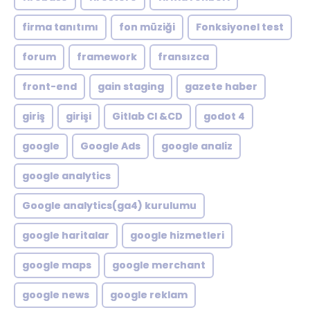
firma tanıtımı
fon müziği
Fonksiyonel test
forum
framework
fransızca
front-end
gain staging
gazete haber
giriş
girişi
Gitlab CI &CD
godot 4
google
Google Ads
google analiz
google analytics
Google analytics(ga4) kurulumu
google haritalar
google hizmetleri
google maps
google merchant
google news
google reklam