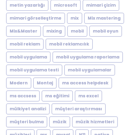
metin yazarlığı
microsoft
mimari çizim
mimari görselleştirme
mix
Mix mastering
Mix&Master
mixing
mobil
mobil oyun
mobil reklam
mobil reklamcılık
mobil uygulama
mobil uygulama raporlama
mobil uygulama testi
mobil uygulamalar
Modern
Montaj
ms access helpdesk
ms accsess
ms eğitimi
ms excel
mülkiyet analizi
müşteri araştırması
müşteri bulma
müzik
müzik hizmetleri
müzikleri
mx
mysql
N11
native