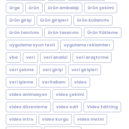
ürge
ürün
ürün ambalajı
ürün çekimi
ürün girişi
ürün girişleri
ürün kullanımı
ürün tanıtımı
ürün tasarımı
Ürün Yükleme
uygulama oyun testi
uygulama reklamları
vba
veri
veri analizi
veri araştırma
veri çekme
veri girişi
veri girişleri
veri işleme
veritabanı
video
video animasyon
video çekimi
video düzenleme
video edit
Video Editting
video intro
video kurgu
video metni