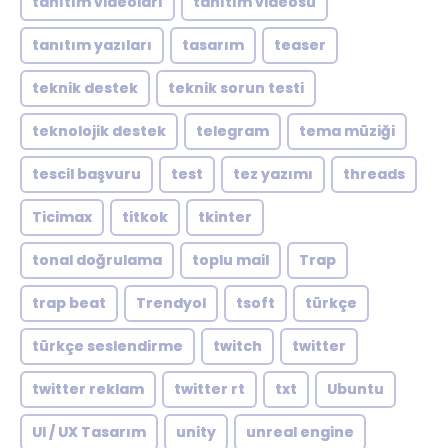
tanıtım videoları
tanıtım videosu
tanıtım yazıları
tasarım
teaser
teknik destek
teknik sorun testi
teknolojik destek
telegram
tema müziği
tescil başvuru
test
tez yazımı
threads
Ticimax
titkok
tkinter
tonal doğrulama
toplu mail
Trap
trap beat
Trendyol
tsoft
türkçe
türkçe seslendirme
twitch
twitter
twitter reklam
twitter rt
txt
Ubuntu
UI / UX Tasarım
unity
unreal engine