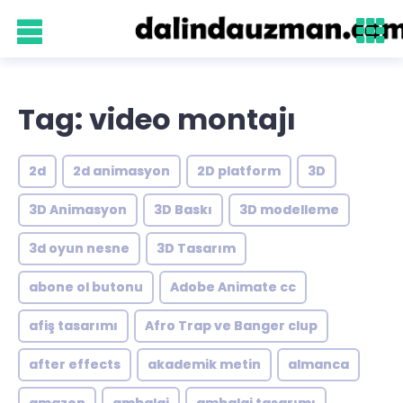
Tag: video montajı
2d
2d animasyon
2D platform
3D
3D Animasyon
3D Baskı
3D modelleme
3d oyun nesne
3D Tasarım
abone ol butonu
Adobe Animate cc
afiş tasarımı
Afro Trap ve Banger clup
after effects
akademik metin
almanca