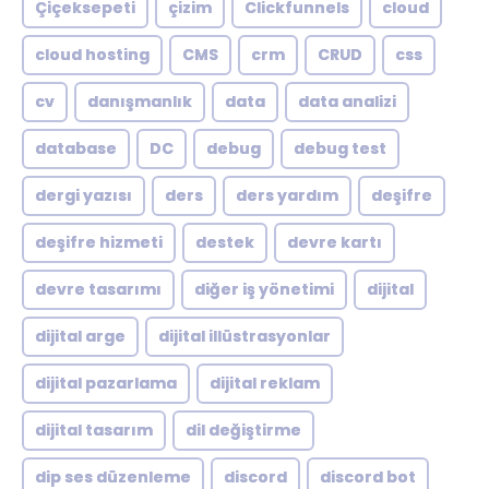
Çiçeksepeti
çizim
Clickfunnels
cloud
cloud hosting
CMS
crm
CRUD
css
cv
danışmanlık
data
data analizi
database
DC
debug
debug test
dergi yazısı
ders
ders yardım
deşifre
deşifre hizmeti
destek
devre kartı
devre tasarımı
diğer iş yönetimi
dijital
dijital arge
dijital illüstrasyonlar
dijital pazarlama
dijital reklam
dijital tasarım
dil değiştirme
dip ses düzenleme
discord
discord bot