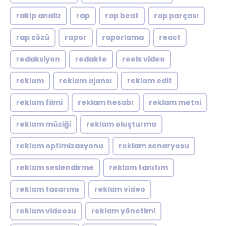
rakip analiz
rap
rap beat
rap parçası
rap sözü
rapor
raporlama
react
redaksiyon
redakte
reels video
reklam
reklam ajansı
reklam edit
reklam filmi
reklam hesabı
reklam metni
reklam müziği
reklam oluşturma
reklam optimizasyonu
reklam senaryosu
reklam seslendirme
reklam tanıtım
reklam tasarımı
reklam video
reklam videosu
reklam yönetimi