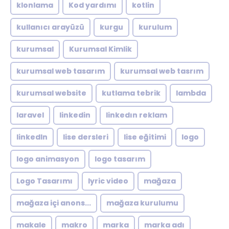
klonlama
Kod yardımı
kotlin
kullanıcı arayüzü
kurgu
kurulum
kurumsal
Kurumsal Kimlik
kurumsal web tasarım
kurumsal web tasrım
kurumsal website
kutlama tebrik
lambda
laravel
linkedin
linkedın reklam
linkedln
lise dersleri
lise eğitimi
logo
logo animasyon
logo tasarım
Logo Tasarımı
lyric video
mağaza
mağaza içi anons...
mağaza kurulumu
makale
makro
marka
marka adı