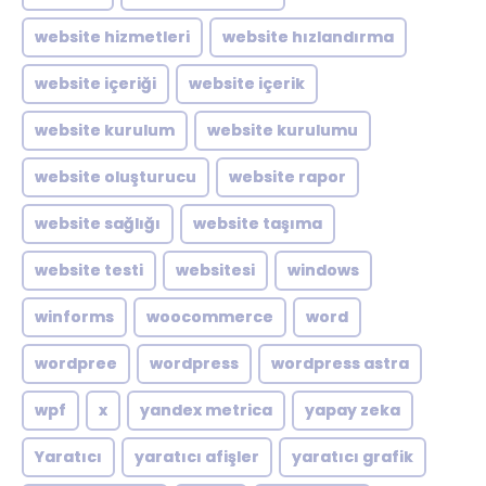
website hizmetleri
website hızlandırma
website içeriği
website içerik
website kurulum
website kurulumu
website oluşturucu
website rapor
website sağlığı
website taşıma
website testi
websitesi
windows
winforms
woocommerce
word
wordpree
wordpress
wordpress astra
wpf
x
yandex metrica
yapay zeka
Yaratıcı
yaratıcı afişler
yaratıcı grafik