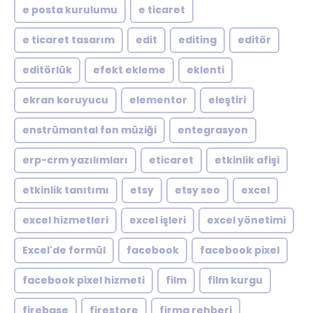
e posta kurulumu
e ticaret
e ticaret tasarım
edit
editing
editör
editörlük
efekt ekleme
eklenti
ekran koruyucu
elementor
eleştiri
enstrümantal fon müziği
entegrasyon
erp-crm yazılımları
eticaret
etkinlik afişi
etkinlik tanıtımı
etsy
etsy seo
excel
excel hizmetleri
excel işleri
excel yönetimi
Excel'de formül
facebook
facebook pixel
facebook pixel hizmeti
film
film kurgu
firebase
firestore
firma rehberi