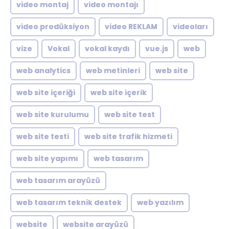
video montaj
video montajı
video prodüksiyon
video REKLAM
videoları
vize
Vokal
vokal kaydı
vue.js
web
web analytics
web metinleri
web site
web site içeriği
web site içerik
web site kurulumu
web site test
web site testi
web site trafik hizmeti
web site yapımı
web tasarım
web tasarım arayüzü
web tasarım teknik destek
web yazılım
website
website arayüzü