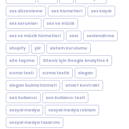
ses düzenleme
ses hizmetleri
ses kaydı
ses sorunları
ses ve müzik
ses ve müzik hizmetleri
sesi
seslendirme
shopify
şiir
sistem kurulumu
site taşıma
Siteniz için Google Analytics 4
sızma testi
sızma testik
slogan
slogan bulma hizmeti
smart kontrakt
son kullanıcı
son kullanıcı testi
sosyal medya
sosyal medya reklam
sosyal medya tasarımı