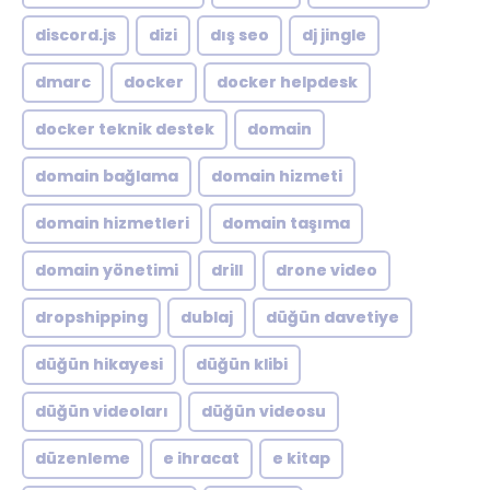
discord.js
dizi
dış seo
dj jingle
dmarc
docker
docker helpdesk
docker teknik destek
domain
domain bağlama
domain hizmeti
domain hizmetleri
domain taşıma
domain yönetimi
drill
drone video
dropshipping
dublaj
düğün davetiye
düğün hikayesi
düğün klibi
düğün videoları
düğün videosu
düzenleme
e ihracat
e kitap