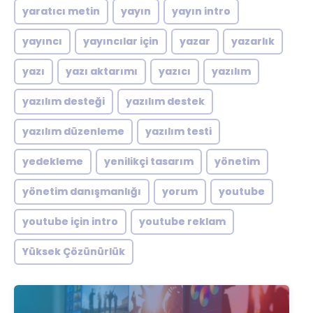
yaratıcı metin
yayın
yayın intro
yayıncı
yayıncılar için
yazar
yazarlık
yazı
yazı aktarımı
yazıcı
yazılım
yazılım desteği
yazılım destek
yazılım düzenleme
yazılım testi
yedekleme
yenilikçi tasarım
yönetim
yönetim danışmanlığı
yorum
youtube
youtube için intro
youtube reklam
Yüksek Çözünürlük