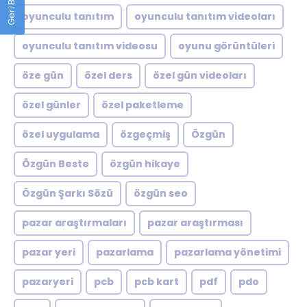
oyunculu tanıtım
oyunculu tanıtım videoları
oyunculu tanıtım videosu
oyunu görüntüleri
öze gün
özel ders
özel gün videoları
özel günler
özel paketleme
özel uygulama
özgeçmiş
Özgün
Özgün Beste
özgün hikaye
Özgün Şarkı Sözü
özgün seo
pazar araştırmaları
pazar araştırması
pazar yeri
pazarlama
pazarlama yönetimi
pazaryeri
pcb
pcb kart
pdf
pdo