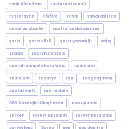
renk düzeltme
restorant menü
restorayon
rölöve
sanal
sanal asistan
sanal asistanlık
santral seslendirmesi
şarkı
şarkı sözü
şarkı yazarlığı
satış
scada
search console
search console kurulumu
seleniom
selenium
senaryo
seo
seo çalışması
seo hizmeti
seo reklam
SEO Stratejisi Oluşturma
seo uyumlu
server
server kurulum
server kurulumu
serverless
Servo
ses
ses deşifre