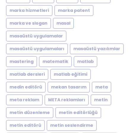
marka hizmetleri
marka patent
marka ve slogan
masal
masaüstü uygulamalar
masaüstü uygulamaları
masaüstü yazılımlar
mastering
matematik
matlab
matlab dersleri
matlab eğitimi
medin editörü
mekan tasarım
meta
meta reklam
META reklamları
metin
metin düzenleme
metin editörlüğü
metin editörü
metin seslendirme