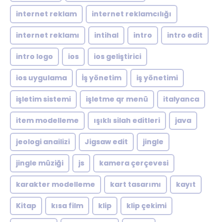
internet reklam
internet reklamcılığı
internet reklamı
intihal
intro
intro edit
intro logo
ios
ios geliştirici
ios uygulama
İş yönetim
iş yönetimi
işletim sistemi
işletme qr menü
italyanca
item modelleme
ışıklı silah editleri
java
jeologi anailizi
Jigsaw edit
jingle
jingle müziği
js
kamera çerçevesi
karakter modelleme
kart tasarımı
kayıt
Kitap
kısa film
klip
klip çekimi