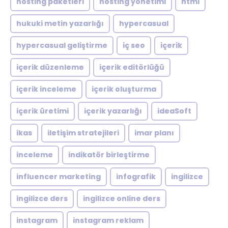
hosting paketleri
hosting yönetimi
html
hukuki metin yazarlığı
hypercasual
hypercasual geliştirme
iç seo
içerik
içerik düzenleme
içerik editörlüğü
içerik inceleme
içerik oluşturma
içerik üretimi
içerik yazarlığı
ideaSoft
ikas
iletişim stratejileri
imar planı
inceleme
indikatör birleştirme
influencer marketing
infografik
ingilizce
ingilizce ders
ingilizce online ders
instagram
instagram reklam