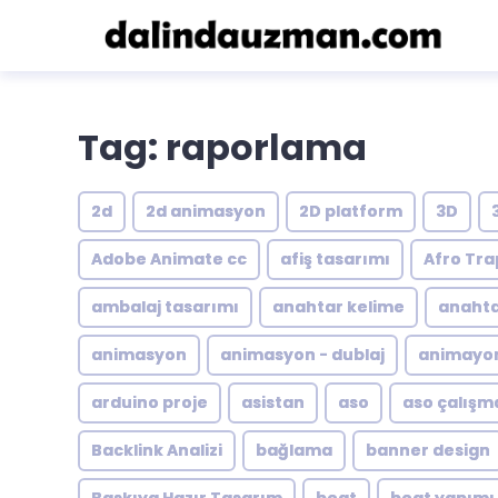
Tag: raporlama
2d
2d animasyon
2D platform
3D
Adobe Animate cc
afiş tasarımı
Afro Tra
ambalaj tasarımı
anahtar kelime
anahta
animasyon
animasyon - dublaj
animayon
arduino proje
asistan
aso
aso çalışm
Backlink Analizi
bağlama
banner design