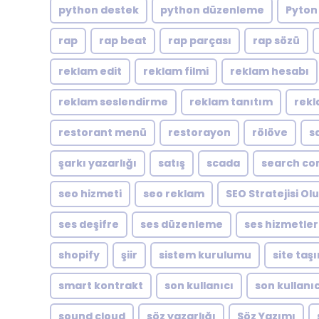
python destek
python düzenleme
Pyton
rap
rap beat
rap parçası
rap sözü
reklam edit
reklam filmi
reklam hesabı
reklam seslendirme
reklam tanıtım
rekl
restorant menü
restorayon
rölöve
s
şarkı yazarlığı
satış
scada
search co
seo hizmeti
seo reklam
SEO Stratejisi O
ses deşifre
ses düzenleme
ses hizmetler
shopify
şiir
sistem kurulumu
site taş
smart kontrakt
son kullanıcı
son kullanıc
sound cloud
söz yazarlığı
Söz Yazımı