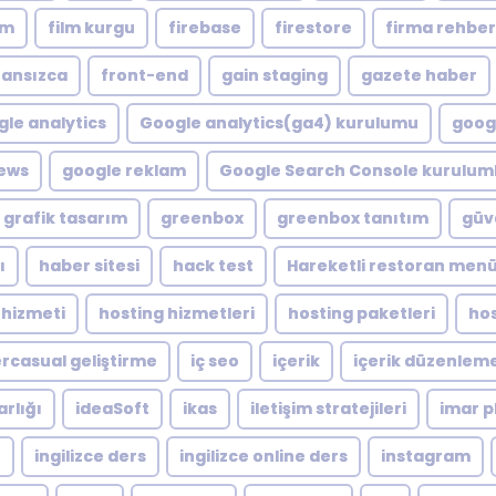
lm
film kurgu
firebase
firestore
firma rehber
ransızca
front-end
gain staging
gazete haber
le analytics
Google analytics(ga4) kurulumu
googl
ews
google reklam
Google Search Console kuruluml
grafik tasarım
greenbox
greenbox tanıtım
güve
ı
haber sitesi
hack test
Hareketli restoran men
 hizmeti
hosting hizmetleri
hosting paketleri
hos
rcasual geliştirme
iç seo
içerik
içerik düzenlem
arlığı
ideaSoft
ikas
iletişim stratejileri
imar p
e
ingilizce ders
ingilizce online ders
instagram