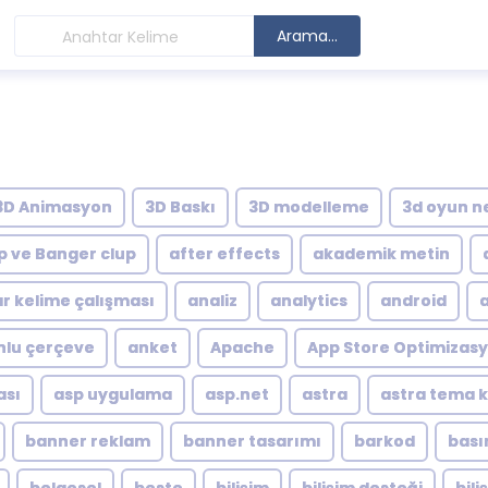
Arama...
3D Animasyon
3D Baskı
3D modelleme
3d oyun n
p ve Banger clup
after effects
akademik metin
r kelime çalışması
analiz
analytics
android
lu çerçeve
anket
Apache
App Store Optimizas
ası
asp uygulama
asp.net
astra
astra tema 
banner reklam
banner tasarımı
barkod
bası