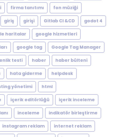
i
firma tanıtımı
fon müziği
giriş
girişi
Gitlab CI &CD
godot 4
e haritalar
google hizmetleri
arı
google tag
Google Tag Manager
nlik testi
haber
haber bülteni
ü
hata giderme
helpdesk
ting yönetimi
html
e
içerik editörlüğü
içerik inceleme
lanı
inceleme
indikatör birleştirme
instagram reklam
internet reklam