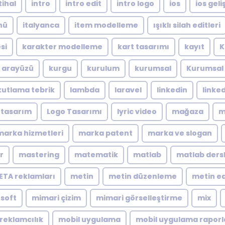
tihal
intro
intro edit
intro logo
ios
ios geliş
nü
italyanca
item modelleme
ışıklı silah editleri
si
karakter modelleme
kart tasarımı
kayıt
K
ı arayüzü
kurgu
kurulum
kurumsal
Kurumsal 
kutlama tebrik
lambda
laravel
linkedin
linke
 tasarım
Logo Tasarımı
lyric video
mağaza
m
marka hizmetleri
marka patent
marka ve slogan
r
mastering
matematik
matlab
matlab dersl
ETA reklamları
metin
metin düzenleme
metin ed
soft
mimari çizim
mimari görselleştirme
mix
reklamcılık
mobil uygulama
mobil uygulama rapor