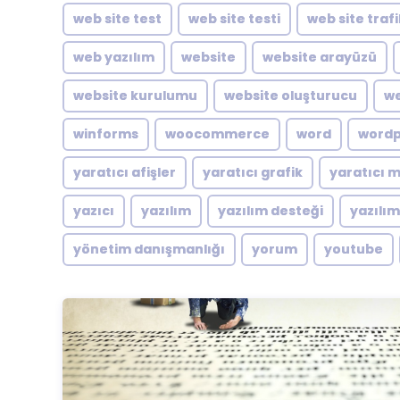
web site test
web site testi
web site traf
web yazılım
website
website arayüzü
website kurulumu
website oluşturucu
we
winforms
woocommerce
word
word
yaratıcı afişler
yaratıcı grafik
yaratıcı 
yazıcı
yazılım
yazılım desteği
yazılı
yönetim danışmanlığı
yorum
youtube