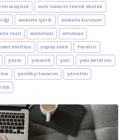
rım arayüzü
web tasarım teknik destek
riği
website içerik
website kurulum
ite testi
websitesi
windows
ndex metrica
yapay zeka
Yaratıcı
yazar
yazarlık
yazı
yazı aktarımı
eme
yenilikçi tasarım
yönetim
rlük