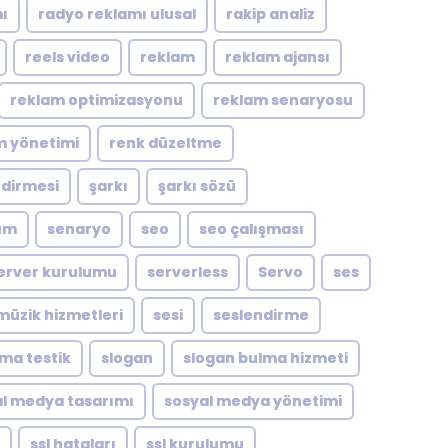
ı
radyo reklamı ulusal
rakip analiz
reels video
reklam
reklam ajansı
reklam optimizasyonu
reklam senaryosu
m yönetimi
renk düzeltme
ndirmesi
şarkı
şarkı sözü
um
senaryo
seo
seo çalışması
erver kurulumu
serverless
Servo
ses
müzik hizmetleri
sesi
seslendirme
zma testik
slogan
slogan bulma hizmeti
l medya tasarımı
sosyal medya yönetimi
ssl hataları
ssl kurulumu