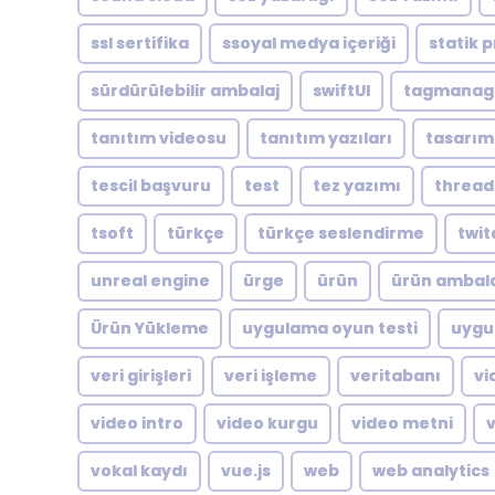
ssl sertifika
ssoyal medya içeriği
statik p
sürdürülebilir ambalaj
swiftUI
tagmanag
tanıtım videosu
tanıtım yazıları
tasarım
tescil başvuru
test
tez yazımı
thread
tsoft
türkçe
türkçe seslendirme
twit
unreal engine
ürge
ürün
ürün ambala
Ürün Yükleme
uygulama oyun testi
uygu
veri girişleri
veri işleme
veritabanı
vi
video intro
video kurgu
video metni
vokal kaydı
vue.js
web
web analytics