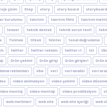
roje çizim
Step
story
story board
storyboard
er kurulumu
tanıtım
tanıtım filmi
tanıtım metni
teaser
teknik destek
teknik sorun testi
tekn
s
Ticimax
titkok
tkinter
tonal doğrulama
ch
twitter
twitter reklam
twitter rt
txt
Ub
jı
ürün çekimi
ürün girişi
ürün girişleri
ürün k
lama reklamları
vba
veri
veri analizi
veri ara
deo
video animasyon
video çekimi
video düzen
video montaj
video montajı
video prodüksiyon
v
web metinleri
web site
web site içeriği
web si