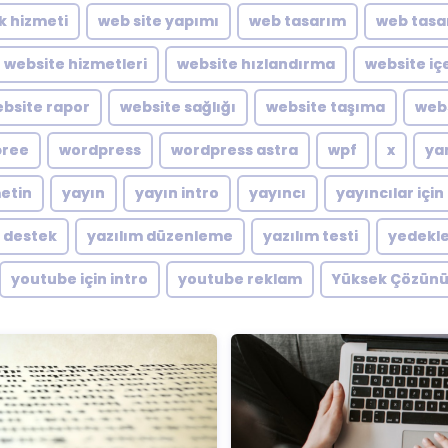
ik hizmeti
web site yapımı
web tasarım
web tasa
website hizmetleri
website hızlandırma
website içe
bsite rapor
website sağlığı
website taşıma
webs
pree
wordpress
wordpress astra
wpf
x
ya
metin
yayın
yayın intro
yayıncı
yayıncılar için
m destek
yazılım düzenleme
yazılım testi
yedekl
youtube için intro
youtube reklam
Yüksek Çözünü