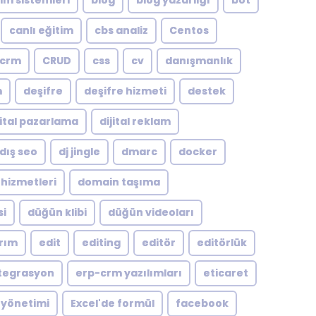
şim sistemleri
blog
blog yazarlığı
bot
canlı eğitim
cbs analiz
Centos
crm
CRUD
css
cv
danışmanlık
m
deşifre
deşifre hizmeti
destek
jital pazarlama
dijital reklam
dış seo
dj jingle
dmarc
docker
hizmetleri
domain taşıma
si
düğün klibi
düğün videoları
arım
edit
editing
editör
editörlük
tegrasyon
erp-crm yazılımları
eticaret
 yönetimi
Excel'de formül
facebook