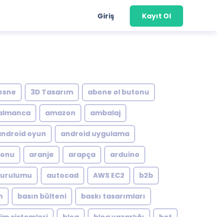
Giriş
Kayıt Ol
esne
3D Tasarım
abone ol butonu
almanca
amazon
ambalaj
android oyun
android uygulama
yonu
aranje
arapça
arduino
kurulumu
autocad
AWS EC2
b2b
n
basın bülteni
baskı tasarımları