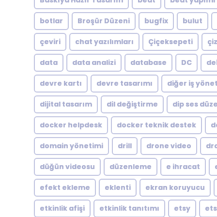
Baskıya Hazır Tasarım
beat
beat yapımı
botlar
Broşür Düzeni
bugfix
bulut
çeviri
chat yazılımları
Çiçeksepeti
çi
data
data analizi
database
DC
de
devre kartı
devre tasarımı
diğer iş yöne
dijital tasarım
dil değiştirme
dip ses dü
docker helpdesk
docker teknik destek
d
domain yönetimi
drill
drone video
dr
düğün videosu
düzenleme
e ihracat
efekt ekleme
eklenti
ekran koruyucu
etkinlik afişi
etkinlik tanıtımı
etsy
ets