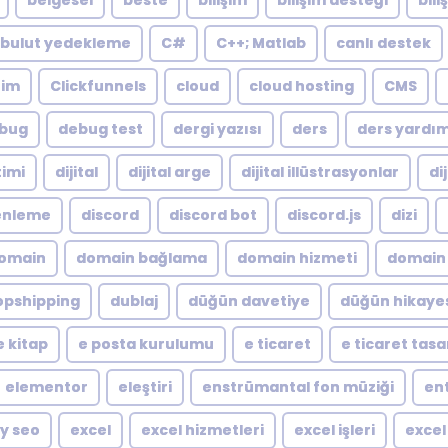
belgesel
beste
bilişim
bilişim desteği
bili
bulut yedekleme
C#
C++; Matlab
canlı destek
zim
Clickfunnels
cloud
cloud hosting
CMS
bug
debug test
dergi yazısı
ders
ders yardı
timi
dijital
dijital arge
dijital illüstrasyonlar
di
zenleme
discord
discord bot
discord.js
dizi
omain
domain bağlama
domain hizmeti
domain 
opshipping
dublaj
düğün davetiye
düğün hikaye
e kitap
e posta kurulumu
e ticaret
e ticaret tas
elementor
eleştiri
enstrümantal fon müziği
en
y seo
excel
excel hizmetleri
excel işleri
excel