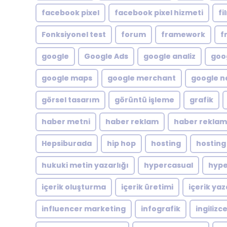
facebook pixel
facebook pixel hizmeti
fi
Fonksiyonel test
forum
framework
f
google
Google Ads
google analiz
goog
google maps
google merchant
google n
görsel tasarım
görüntü işleme
grafik
haber metni
haber reklam
haber reklam
Hepsiburada
hip hop
hosting
hosting
hukuki metin yazarlığı
hypercasual
hype
içerik oluşturma
içerik üretimi
içerik yaz
influencer marketing
infografik
ingilizc