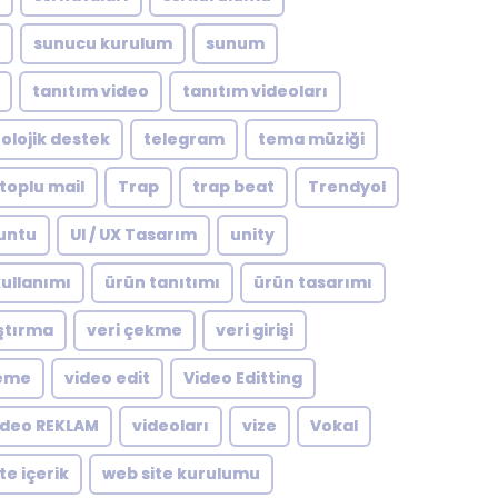
sunucu kurulum
sunum
tanıtım video
tanıtım videoları
olojik destek
telegram
tema müziği
toplu mail
Trap
trap beat
Trendyol
untu
UI / UX Tasarım
unity
ullanımı
ürün tanıtımı
ürün tasarımı
ştırma
veri çekme
veri girişi
leme
video edit
Video Editting
ideo REKLAM
videoları
vize
Vokal
te içerik
web site kurulumu