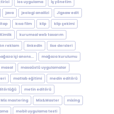
tirici
ios uygulama
İş yönetim
java
jeologi anailizi
Jigsaw edit
itap
kısa film
klip
klip çekimi
Kimlik
kurumsal web tasarım
dın reklam
linkedln
lise dersleri
ağaza içi anons...
mağaza kurulumu
masal
masaüstü uygulamalar
eri
matlab eğitimi
medin editörü
itörlüğü
metin editörü
Mix mastering
Mix&Master
mixing
lama
mobil uygulama testi