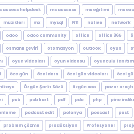
s access helpdesk
ms accsess
ms eğitimi
ms exc
müzikleri
mx
mysql
N11
native
network
odoo
odoo community
office
office 365
ö
osmanlı çeviri
otomasyon
outlook
oyun
o
mı
oyun videoları
oyun videosu
oyunculu tanıtım
i
öze gün
özel ders
özel gün videoları
özel gü
hikaye
Özgün Şarkı Sözü
özgün seo
pazar araştı
ri
pcb
pcb kart
pdf
pdo
php
pine indik
enleme
podcast edit
polonya
poscast
post
problem çözme
prodüksiyon
Profesyonel
proj