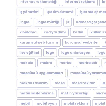
internet reklamcılığı
internet reklamı
in
iş yönetimi
işletim sistemi
işletme qr me
jingle
jingle müziği
js
kamera çerçeve
klonlama
Kod yardımı
kotlin
kullanıc
kurumsal web tasrım
kurumsal website
lise eğitimi
logo
logo animasyon
logo
makale
makro
marka
marka adı
masaüstü uygulamaları
masaüstü yazılımla
mekan tasarım
meta
meta reklam
M
metin seslendirme
metin yazarlığı
micro
mobil
mobil oyun
mobil reklam
mobil 