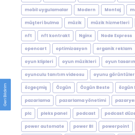
mobil uygulamalar
Modern
Montaj
m
müşteri bulma
müzik
müzik hizmetleri
nft
nft kontrakt
Nginx
Node Express
opencart
optimizasyon
organik reklam
oyun klipleri
oyun müzikleri
oyun tasarı
oyunculu tanıtım videosu
oyunu görüntüler
Geri Bildirim
özgeçmiş
Özgün
Özgün Beste
özgün 
pazarlama
pazarlama yönetimi
pazarye
plc
pleks panel
podcast
podcast düz
power automate
power BI
powerpoint