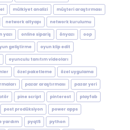
el
mülkiyet analizi
müşteri araştırması
network altyapı
network kurulumu
n yazı
online sipariş
önyazı
oop
yun geliştirme
oyun klip edit
oyunculu tanıtım videoları
nler
özel paketleme
özel uygulama
rmaları
pazar araştırması
pazar yeri
atör
pine script
pinterest
playfab
post prodüksiyon
power apps
e yardım
pyqt5
python