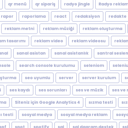
qr menü
qr sipariş
radyo jingle
Radyo reklam
rapor
raporlama
react
redaksiyon
redakte
reklam metni
reklam müziği
reklam oluşturma
am tasarımı
reklam video
reklam videosu
rekla
anal
sanal asistan
sanal asistanlık
santral sesle
nsole
search console kurulumu
seleniom
seleni
luşturma
seo uyumlu
server
server kurulum
s
i
ses kaydı
ses sorunları
ses ve müzik
ses ve 
ıma
Siteniz için Google Analytics 4
sızma testi
sı
ı testi
sosyal medya
sosyal medya reklam
sosya
spf
spot
spotify
sql
sql dagram destek
ssl