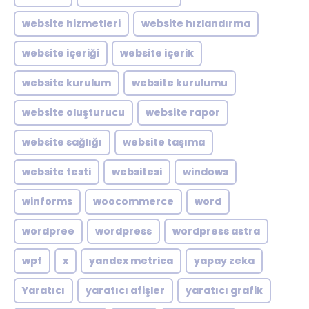
website hizmetleri
website hızlandırma
website içeriği
website içerik
website kurulum
website kurulumu
website oluşturucu
website rapor
website sağlığı
website taşıma
website testi
websitesi
windows
winforms
woocommerce
word
wordpree
wordpress
wordpress astra
wpf
x
yandex metrica
yapay zeka
Yaratıcı
yaratıcı afişler
yaratıcı grafik