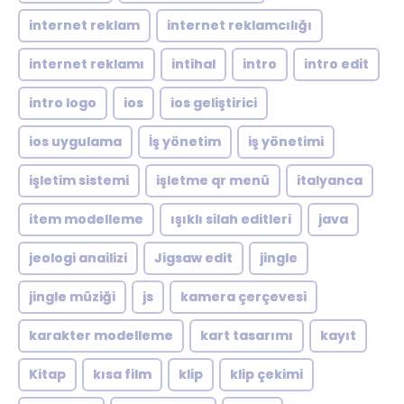
internet reklam
internet reklamcılığı
internet reklamı
intihal
intro
intro edit
intro logo
ios
ios geliştirici
ios uygulama
İş yönetim
iş yönetimi
işletim sistemi
işletme qr menü
italyanca
item modelleme
ışıklı silah editleri
java
jeologi anailizi
Jigsaw edit
jingle
jingle müziği
js
kamera çerçevesi
karakter modelleme
kart tasarımı
kayıt
Kitap
kısa film
klip
klip çekimi