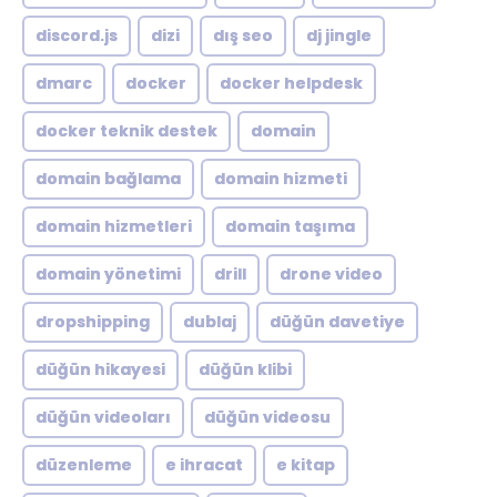
discord.js
dizi
dış seo
dj jingle
dmarc
docker
docker helpdesk
docker teknik destek
domain
domain bağlama
domain hizmeti
domain hizmetleri
domain taşıma
domain yönetimi
drill
drone video
dropshipping
dublaj
düğün davetiye
düğün hikayesi
düğün klibi
düğün videoları
düğün videosu
düzenleme
e ihracat
e kitap