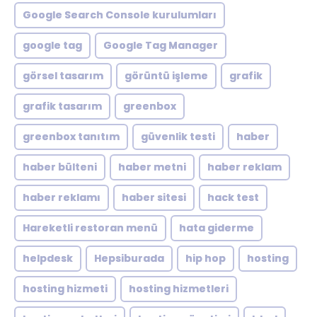
Google Search Console kurulumları
google tag
Google Tag Manager
görsel tasarım
görüntü işleme
grafik
grafik tasarım
greenbox
greenbox tanıtım
güvenlik testi
haber
haber bülteni
haber metni
haber reklam
haber reklamı
haber sitesi
hack test
Hareketli restoran menü
hata giderme
helpdesk
Hepsiburada
hip hop
hosting
hosting hizmeti
hosting hizmetleri