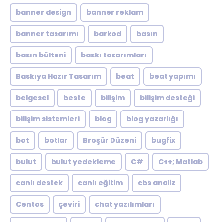
banner design
banner reklam
banner tasarımı
barkod
basın
basın bülteni
baskı tasarımları
Baskıya Hazır Tasarım
beat
beat yapımı
belgesel
beste
bilişim
bilişim desteği
bilişim sistemleri
blog
blog yazarlığı
bot
botlar
Broşür Düzeni
bugfix
bulut
bulut yedekleme
C#
C++; Matlab
canlı destek
canlı eğitim
cbs analiz
Centos
çeviri
chat yazılımları