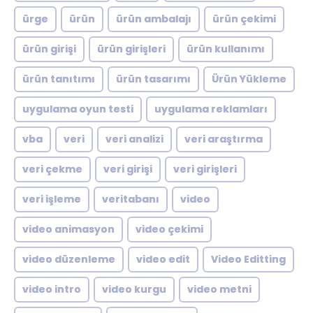
ürge
ürün
ürün ambalajı
ürün çekimi
ürün girişi
ürün girişleri
ürün kullanımı
ürün tanıtımı
ürün tasarımı
Ürün Yükleme
uygulama oyun testi
uygulama reklamları
vba
veri
veri analizi
veri araştırma
veri çekme
veri girişi
veri girişleri
veri işleme
veritabanı
video
video animasyon
video çekimi
video düzenleme
video edit
Video Editting
video intro
video kurgu
video metni