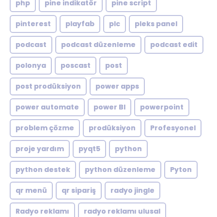
php
pine indikatör
pine script
pinterest
playfab
plc
pleks panel
podcast
podcast düzenleme
podcast edit
polonya
poscast
post
post prodüksiyon
power apps
power automate
power BI
powerpoint
problem çözme
prodüksiyon
Profesyonel
proje yardım
pyqt5
python
python destek
python düzenleme
Pyton
qr menü
qr sipariş
radyo jingle
Radyo reklamı
radyo reklamı ulusal