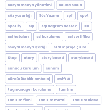
sosyal medya yönetimi
sound cloud
söz yazarlığı
Söz Yazımı
spf
spot
spotify
sql
sql dagram destek
ssl
ssl hataları
ssl kurulumu
ssl sertifika
ssoyal medya içeriği
statik proje çizim
Step
story
story board
storyboard
sunucu kurulum
sunum
sürdürülebilir ambalaj
swiftUI
tagmanager kurulumu
tanıtım
tanıtım filmi
tanıtım metni
tanıtım video