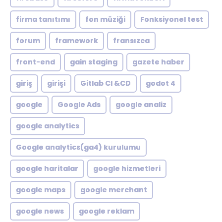
firma tanıtımı
fon müziği
Fonksiyonel test
forum
framework
fransızca
front-end
gain staging
gazete haber
giriş
girişi
Gitlab CI &CD
godot 4
google
Google Ads
google analiz
google analytics
Google analytics(ga4) kurulumu
google haritalar
google hizmetleri
google maps
google merchant
google news
google reklam