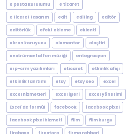
e posta kurulumu
e ticaret
e ticaret tasarım
edit
editing
editör
editörlük
efekt ekleme
eklenti
ekran koruyucu
elementor
eleştiri
enstrümantal fon müziği
entegrasyon
erp-crm yazılımları
eticaret
etkinlik afişi
etkinlik tanıtımı
etsy
etsy seo
excel
excel hizmetleri
excel işleri
excel yönetimi
Excel'de formül
facebook
facebook pixel
facebook pixel hizmeti
film
film kurgu
firebase
firestore
firma rehberi