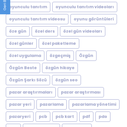
oyunculu tanıtım
oyunculu tanıtım videoları
oyunculu tanıtım videosu
oyunu görüntüleri
öze gün
özel ders
özel gün videoları
özel günler
özel paketleme
özel uygulama
özgeçmiş
Özgün
Özgün Beste
özgün hikaye
Özgün Şarkı Sözü
özgün seo
pazar araştırmaları
pazar araştırması
pazar yeri
pazarlama
pazarlama yönetimi
pazaryeri
pcb
pcb kart
pdf
pdo