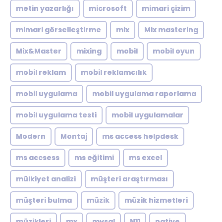
metin yazarlığı
microsoft
mimari çizim
mimari görselleştirme
mix
Mix mastering
Mix&Master
mixing
mobil
mobil oyun
mobil reklam
mobil reklamcılık
mobil uygulama
mobil uygulama raporlama
mobil uygulama testi
mobil uygulamalar
Modern
Montaj
ms access helpdesk
ms accsess
ms eğitimi
ms excel
mülkiyet analizi
müşteri araştırması
müşteri bulma
müzik
müzik hizmetleri
müzikleri
mx
mysql
N11
native