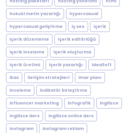
hosting paketleri
hosting yönetimi
html
hukuki metin yazarlığı
hypercasual
hypercasual geliştirme
iç seo
içerik
içerik düzenleme
içerik editörlüğü
içerik inceleme
içerik oluşturma
içerik üretimi
içerik yazarlığı
ideaSoft
ikas
iletişim stratejileri
imar planı
inceleme
indikatör birleştirme
influencer marketing
infografik
ingilizce
ingilizce ders
ingilizce online ders
instagram
instagram reklam