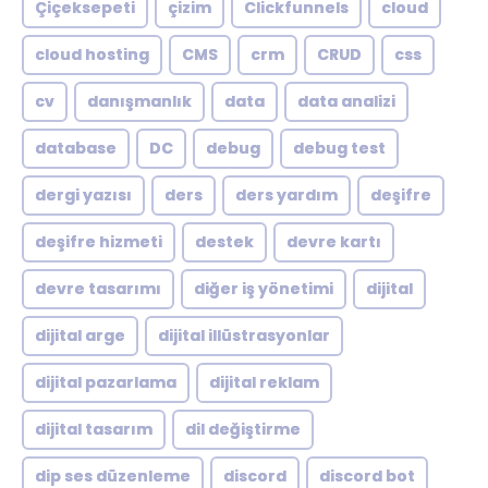
Çiçeksepeti
çizim
Clickfunnels
cloud
cloud hosting
CMS
crm
CRUD
css
cv
danışmanlık
data
data analizi
database
DC
debug
debug test
dergi yazısı
ders
ders yardım
deşifre
deşifre hizmeti
destek
devre kartı
devre tasarımı
diğer iş yönetimi
dijital
dijital arge
dijital illüstrasyonlar
dijital pazarlama
dijital reklam
dijital tasarım
dil değiştirme
dip ses düzenleme
discord
discord bot