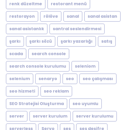
renk düzeltme
restorant menü
restorayon
rölöve
sanal
sanal asistan
sanal asistanlık
santral seslendirmesi
şarkı
şarkı sözü
şarkı yazarlığı
satış
scada
search console
search console kurulumu
seleniom
selenium
senaryo
seo
seo çalışması
seo hizmeti
seo reklam
SEO Stratejisi Oluşturma
seo uyumlu
server
server kurulum
server kurulumu
serverless
Servo
ses
ses deşifre