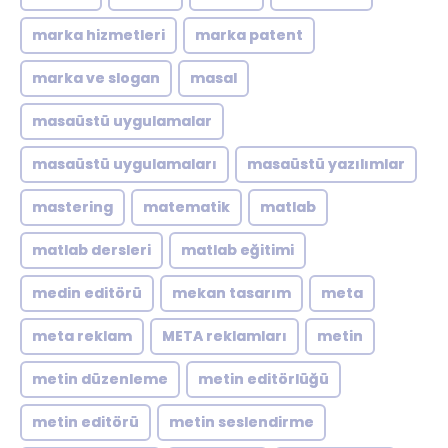
marka hizmetleri
marka patent
marka ve slogan
masal
masaüstü uygulamalar
masaüstü uygulamaları
masaüstü yazılımlar
mastering
matematik
matlab
matlab dersleri
matlab eğitimi
medin editörü
mekan tasarım
meta
meta reklam
META reklamları
metin
metin düzenleme
metin editörlüğü
metin editörü
metin seslendirme