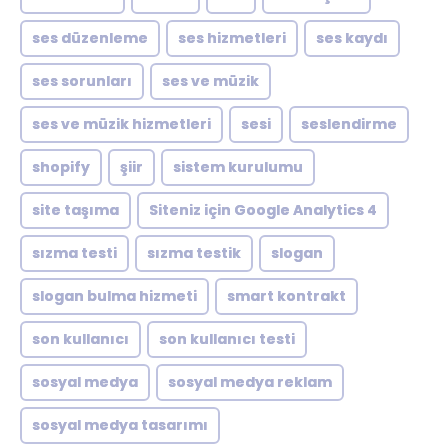
ses düzenleme
ses hizmetleri
ses kaydı
ses sorunları
ses ve müzik
ses ve müzik hizmetleri
sesi
seslendirme
shopify
şiir
sistem kurulumu
site taşıma
Siteniz için Google Analytics 4
sızma testi
sızma testik
slogan
slogan bulma hizmeti
smart kontrakt
son kullanıcı
son kullanıcı testi
sosyal medya
sosyal medya reklam
sosyal medya tasarımı