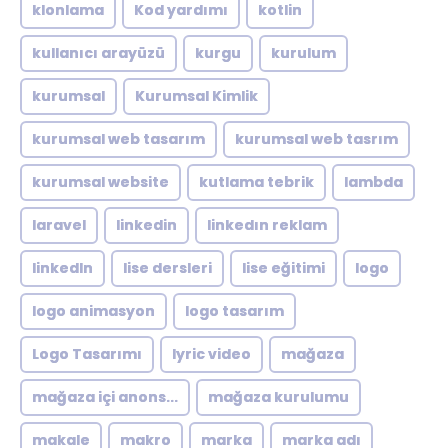
klonlama
Kod yardımı
kotlin
kullanıcı arayüzü
kurgu
kurulum
kurumsal
Kurumsal Kimlik
kurumsal web tasarım
kurumsal web tasrım
kurumsal website
kutlama tebrik
lambda
laravel
linkedin
linkedın reklam
linkedln
lise dersleri
lise eğitimi
logo
logo animasyon
logo tasarım
Logo Tasarımı
lyric video
mağaza
mağaza içi anons...
mağaza kurulumu
makale
makro
marka
marka adı