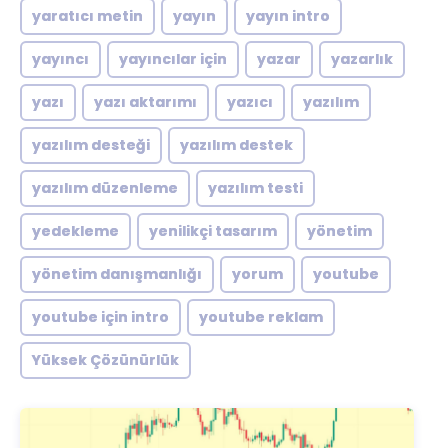
yaratıcı metin
yayın
yayın intro
yayıncı
yayıncılar için
yazar
yazarlık
yazı
yazı aktarımı
yazıcı
yazılım
yazılım desteği
yazılım destek
yazılım düzenleme
yazılım testi
yedekleme
yenilikçi tasarım
yönetim
yönetim danışmanlığı
yorum
youtube
youtube için intro
youtube reklam
Yüksek Çözünürlük