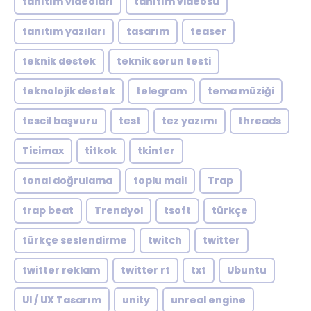
tanıtım videoları
tanıtım videosu
tanıtım yazıları
tasarım
teaser
teknik destek
teknik sorun testi
teknolojik destek
telegram
tema müziği
tescil başvuru
test
tez yazımı
threads
Ticimax
titkok
tkinter
tonal doğrulama
toplu mail
Trap
trap beat
Trendyol
tsoft
türkçe
türkçe seslendirme
twitch
twitter
twitter reklam
twitter rt
txt
Ubuntu
UI / UX Tasarım
unity
unreal engine