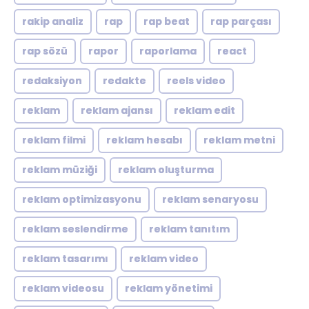
rakip analiz
rap
rap beat
rap parçası
rap sözü
rapor
raporlama
react
redaksiyon
redakte
reels video
reklam
reklam ajansı
reklam edit
reklam filmi
reklam hesabı
reklam metni
reklam müziği
reklam oluşturma
reklam optimizasyonu
reklam senaryosu
reklam seslendirme
reklam tanıtım
reklam tasarımı
reklam video
reklam videosu
reklam yönetimi