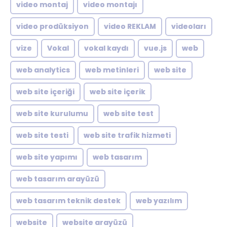
video montaj
video montajı
video prodüksiyon
video REKLAM
videoları
vize
Vokal
vokal kaydı
vue.js
web
web analytics
web metinleri
web site
web site içeriği
web site içerik
web site kurulumu
web site test
web site testi
web site trafik hizmeti
web site yapımı
web tasarım
web tasarım arayüzü
web tasarım teknik destek
web yazılım
website
website arayüzü