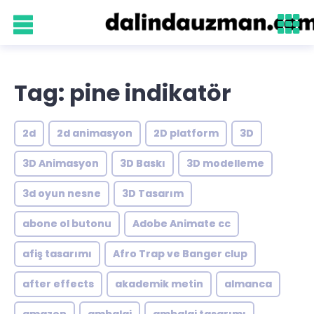
Tag: pine indikatör
2d
2d animasyon
2D platform
3D
3D Animasyon
3D Baskı
3D modelleme
3d oyun nesne
3D Tasarım
abone ol butonu
Adobe Animate cc
afiş tasarımı
Afro Trap ve Banger clup
after effects
akademik metin
almanca