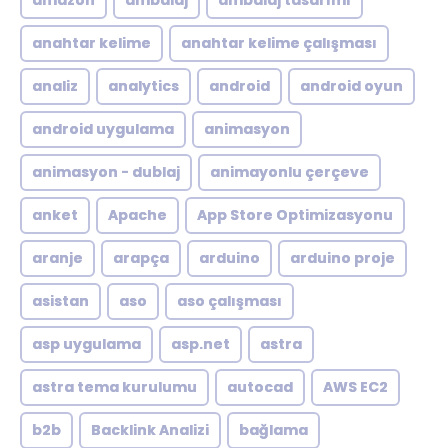
amazon
ambalaj
ambalaj tasarımı
anahtar kelime
anahtar kelime çalışması
analiz
analytics
android
android oyun
android uygulama
animasyon
animasyon - dublaj
animayonlu çerçeve
anket
Apache
App Store Optimizasyonu
aranje
arapça
arduino
arduino proje
asistan
aso
aso çalışması
asp uygulama
asp.net
astra
astra tema kurulumu
autocad
AWS EC2
b2b
Backlink Analizi
bağlama