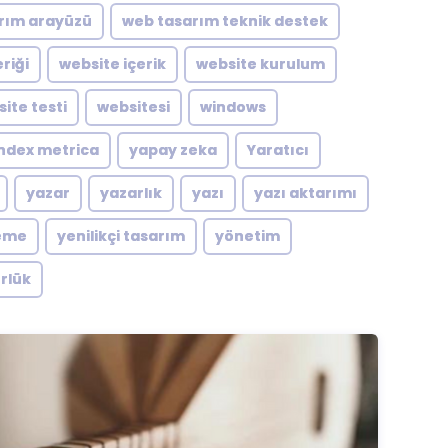
rım arayüzü
web tasarım teknik destek
riği
website içerik
website kurulum
ite testi
websitesi
windows
ndex metrica
yapay zeka
Yaratıcı
yazar
yazarlık
yazı
yazı aktarımı
eme
yenilikçi tasarım
yönetim
rlük