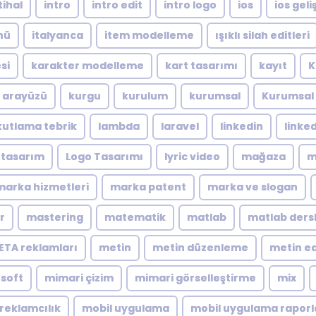
tihal
intro
intro edit
intro logo
ios
ios geliş
nü
italyanca
item modelleme
ışıklı silah editleri
si
karakter modelleme
kart tasarımı
kayıt
K
ı arayüzü
kurgu
kurulum
kurumsal
Kurumsal 
kutlama tebrik
lambda
laravel
linkedin
linke
 tasarım
Logo Tasarımı
lyric video
mağaza
m
marka hizmetleri
marka patent
marka ve slogan
r
mastering
matematik
matlab
matlab dersl
ETA reklamları
metin
metin düzenleme
metin ed
soft
mimari çizim
mimari görselleştirme
mix
reklamcılık
mobil uygulama
mobil uygulama rapor