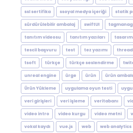
ssl sertifika
ssoyal medya içeriği
statik p
sürdürülebilir ambalaj
swiftUI
tagmanag
tanıtım videosu
tanıtım yazıları
tasarım
tescil başvuru
test
tez yazımı
thread
tsoft
türkçe
türkçe seslendirme
twit
unreal engine
ürge
ürün
ürün ambala
Ürün Yükleme
uygulama oyun testi
uygu
veri girişleri
veri işleme
veritabanı
vi
video intro
video kurgu
video metni
vokal kaydı
vue.js
web
web analytics