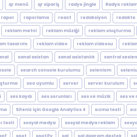
qr menü
qr sipariş
radyo jingle
Radyo reklam
rapor
raporlama
react
redaksiyon
redakte
reklam metni
reklam müziği
reklam oluşturma
am tasarımı
reklam video
reklam videosu
rekla
anal
sanal asistan
sanal asistanlık
santral sesle
nsole
search console kurulumu
seleniom
seleni
luşturma
seo uyumlu
server
server kurulum
s
i
ses kaydı
ses sorunları
ses ve müzik
ses ve 
ıma
Siteniz için Google Analytics 4
sızma testi
sı
ı testi
sosyal medya
sosyal medya reklam
sosya
spf
spot
spotify
sql
sql dagram destek
ssl