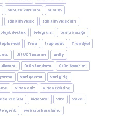
sunucu kurulum
sunum
tanıtım video
tanıtım videoları
olojik destek
telegram
tema müziği
toplu mail
Trap
trap beat
Trendyol
untu
UI / UX Tasarım
unity
ullanımı
ürün tanıtımı
ürün tasarımı
ştırma
veri çekme
veri girişi
leme
video edit
Video Editting
ideo REKLAM
videoları
vize
Vokal
te içerik
web site kurulumu