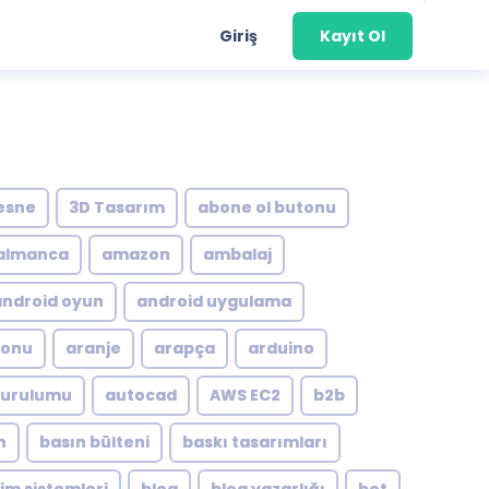
Giriş
Kayıt Ol
esne
3D Tasarım
abone ol butonu
almanca
amazon
ambalaj
android oyun
android uygulama
yonu
aranje
arapça
arduino
kurulumu
autocad
AWS EC2
b2b
n
basın bülteni
baskı tasarımları