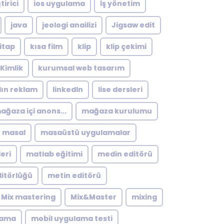
tirici
ios uygulama
İş yönetim
java
jeologi anailizi
Jigsaw edit
itap
kısa film
klip
klip çekimi
Kimlik
kurumsal web tasarım
dın reklam
linkedln
lise dersleri
ağaza içi anons...
mağaza kurulumu
masal
masaüstü uygulamalar
eri
matlab eğitimi
medin editörü
itörlüğü
metin editörü
Mix mastering
Mix&Master
mixing
lama
mobil uygulama testi