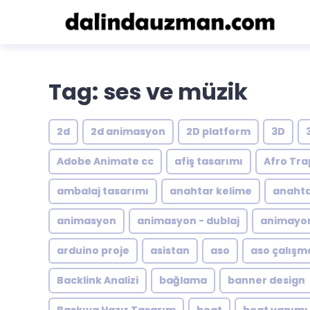
Tag: ses ve müzik
2d
2d animasyon
2D platform
3D
Adobe Animate cc
afiş tasarımı
Afro Tra
ambalaj tasarımı
anahtar kelime
anahta
animasyon
animasyon - dublaj
animayon
arduino proje
asistan
aso
aso çalışm
Backlink Analizi
bağlama
banner design