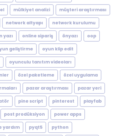
el
mülkiyet analizi
müşteri araştırması
network altyapı
network kurulumu
n yazı
online sipariş
önyazı
oop
yun geliştirme
oyun klip edit
oyunculu tanıtım videoları
nler
özel paketleme
özel uygulama
rmaları
pazar araştırması
pazar yeri
atör
pine script
pinterest
playfab
post prodüksiyon
power apps
e yardım
pyqt5
python