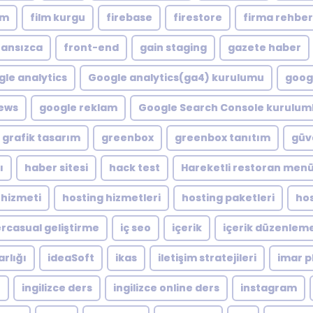
lm
film kurgu
firebase
firestore
firma rehber
ransızca
front-end
gain staging
gazete haber
le analytics
Google analytics(ga4) kurulumu
googl
ews
google reklam
Google Search Console kuruluml
grafik tasarım
greenbox
greenbox tanıtım
güve
ı
haber sitesi
hack test
Hareketli restoran men
 hizmeti
hosting hizmetleri
hosting paketleri
hos
rcasual geliştirme
iç seo
içerik
içerik düzenlem
arlığı
ideaSoft
ikas
iletişim stratejileri
imar p
e
ingilizce ders
ingilizce online ders
instagram