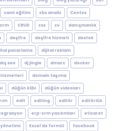
şim sistemleri
blog
blog yazarlığı
bot
canlı eğitim
cbs analiz
Centos
crm
CRUD
css
cv
danışmanlık
m
deşifre
deşifre hizmeti
destek
jital pazarlama
dijital reklam
dış seo
dj jingle
dmarc
docker
hizmetleri
domain taşıma
si
düğün klibi
düğün videoları
arım
edit
editing
editör
editörlük
tegrasyon
erp-crm yazılımları
eticaret
 yönetimi
Excel'de formül
facebook