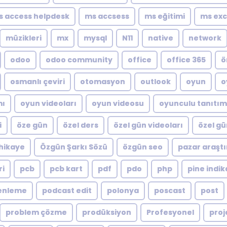
s access helpdesk
ms accsess
ms eğitimi
ms exc
müzikleri
mx
mysql
N11
native
network
odoo
odoo community
office
office 365
ö
osmanlı çeviri
otomasyon
outlook
oyun
o
mı
oyun videoları
oyun videosu
oyunculu tanıtım
i
öze gün
özel ders
özel gün videoları
özel gü
hikaye
Özgün Şarkı Sözü
özgün seo
pazar araştı
ri
pcb
pcb kart
pdf
pdo
php
pine indik
enleme
podcast edit
polonya
poscast
post
problem çözme
prodüksiyon
Profesyonel
proj