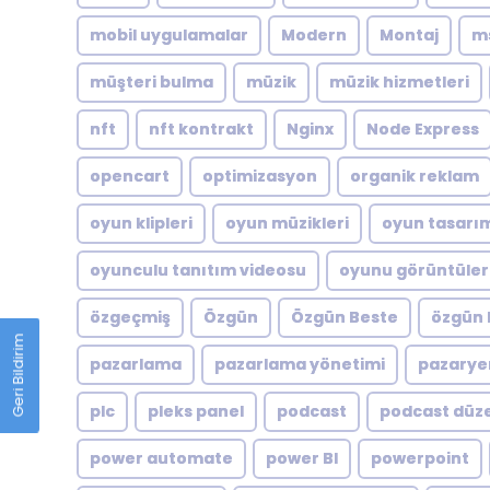
mobil uygulamalar
Modern
Montaj
m
müşteri bulma
müzik
müzik hizmetleri
nft
nft kontrakt
Nginx
Node Express
opencart
optimizasyon
organik reklam
oyun klipleri
oyun müzikleri
oyun tasarı
oyunculu tanıtım videosu
oyunu görüntüler
özgeçmiş
Özgün
Özgün Beste
özgün 
Geri Bildirim
pazarlama
pazarlama yönetimi
pazarye
plc
pleks panel
podcast
podcast düz
power automate
power BI
powerpoint