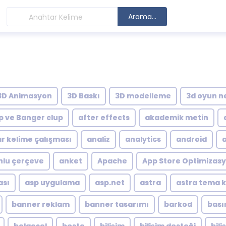
Arama...
3D Animasyon
3D Baskı
3D modelleme
3d oyun n
p ve Banger clup
after effects
akademik metin
r kelime çalışması
analiz
analytics
android
lu çerçeve
anket
Apache
App Store Optimizas
ası
asp uygulama
asp.net
astra
astra tema 
banner reklam
banner tasarımı
barkod
bası