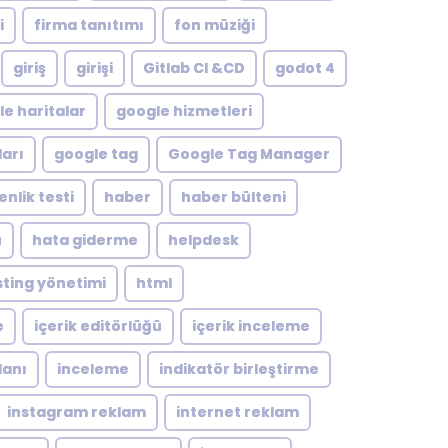
i
firma tanıtımı
fon müziği
giriş
girişi
Gitlab CI &CD
godot 4
e haritalar
google hizmetleri
arı
google tag
Google Tag Manager
nlik testi
haber
haber bülteni
ü
hata giderme
helpdesk
ting yönetimi
html
e
içerik editörlüğü
içerik inceleme
lanı
inceleme
indikatör birleştirme
instagram reklam
internet reklam