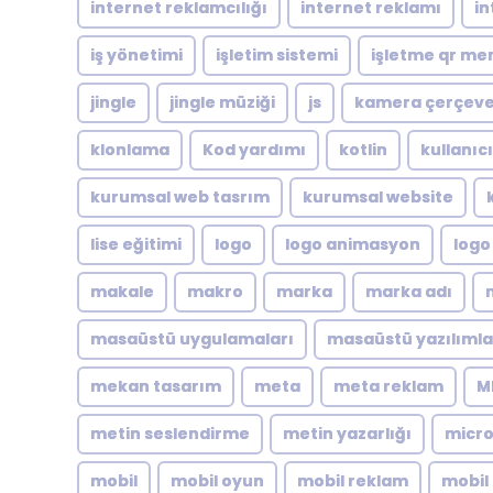
internet reklamcılığı
internet reklamı
in
iş yönetimi
işletim sistemi
işletme qr me
jingle
jingle müziği
js
kamera çerçeve
klonlama
Kod yardımı
kotlin
kullanıc
kurumsal web tasrım
kurumsal website
lise eğitimi
logo
logo animasyon
logo
makale
makro
marka
marka adı
masaüstü uygulamaları
masaüstü yazılımla
mekan tasarım
meta
meta reklam
M
metin seslendirme
metin yazarlığı
micro
mobil
mobil oyun
mobil reklam
mobil 