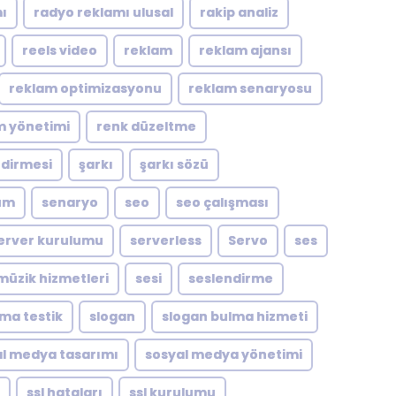
ı
radyo reklamı ulusal
rakip analiz
reels video
reklam
reklam ajansı
reklam optimizasyonu
reklam senaryosu
m yönetimi
renk düzeltme
ndirmesi
şarkı
şarkı sözü
um
senaryo
seo
seo çalışması
erver kurulumu
serverless
Servo
ses
müzik hizmetleri
sesi
seslendirme
zma testik
slogan
slogan bulma hizmeti
l medya tasarımı
sosyal medya yönetimi
ssl hataları
ssl kurulumu