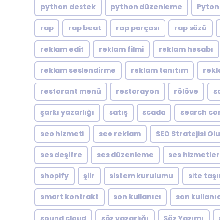
python destek
python düzenleme
Pyton
rap
rap beat
rap parçası
rap sözü
reklam edit
reklam filmi
reklam hesabı
reklam seslendirme
reklam tanıtım
rekl
restorant menü
restorayon
rölöve
s
şarkı yazarlığı
satış
scada
search co
seo hizmeti
seo reklam
SEO Stratejisi O
ses deşifre
ses düzenleme
ses hizmetler
shopify
şiir
sistem kurulumu
site taş
smart kontrakt
son kullanıcı
son kullanıc
sound cloud
söz yazarlığı
Söz Yazımı