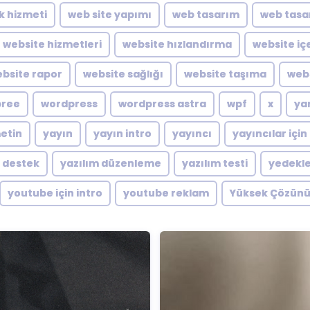
ik hizmeti
web site yapımı
web tasarım
web tasa
website hizmetleri
website hızlandırma
website içe
bsite rapor
website sağlığı
website taşıma
webs
pree
wordpress
wordpress astra
wpf
x
ya
metin
yayın
yayın intro
yayıncı
yayıncılar için
m destek
yazılım düzenleme
yazılım testi
yedekl
youtube için intro
youtube reklam
Yüksek Çözünü