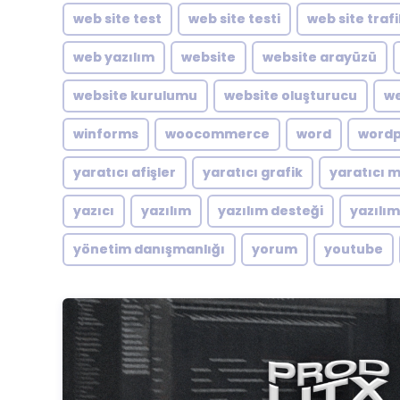
web site test
web site testi
web site traf
web yazılım
website
website arayüzü
website kurulumu
website oluşturucu
we
winforms
woocommerce
word
word
yaratıcı afişler
yaratıcı grafik
yaratıcı 
yazıcı
yazılım
yazılım desteği
yazılı
yönetim danışmanlığı
yorum
youtube