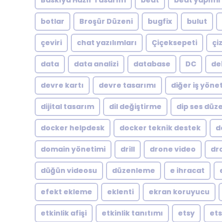
Baskıya Hazır Tasarım
beat
beat yapımı
botlar
Broşür Düzeni
bugfix
bulut
çeviri
chat yazılımları
Çiçeksepeti
çi
data
data analizi
database
DC
de
devre kartı
devre tasarımı
diğer iş yöne
dijital tasarım
dil değiştirme
dip ses dü
docker helpdesk
docker teknik destek
d
domain yönetimi
drill
drone video
dr
düğün videosu
düzenleme
e ihracat
efekt ekleme
eklenti
ekran koruyucu
etkinlik afişi
etkinlik tanıtımı
etsy
ets