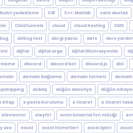
belgesel
beste
bilişim
bilişim desteği
bili
bulut yedekleme
C#
C++; Matlab
canlı destek
zim
Clickfunnels
cloud
cloud hosting
CMS
bug
debug test
dergi yazısı
ders
ders yardı
timi
dijital
dijital arge
dijital illüstrasyonlar
di
zenleme
discord
discord bot
discord.js
dizi
omain
domain bağlama
domain hizmeti
domain 
opshipping
dublaj
düğün davetiye
düğün hikaye
e kitap
e posta kurulumu
e ticaret
e ticaret tas
elementor
eleştiri
enstrümantal fon müziği
en
y seo
excel
excel hizmetleri
excel işleri
excel