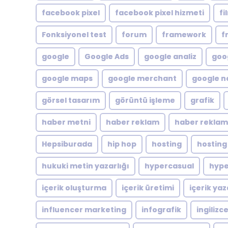
facebook pixel
facebook pixel hizmeti
fi
Fonksiyonel test
forum
framework
f
google
Google Ads
google analiz
goog
google maps
google merchant
google n
görsel tasarım
görüntü işleme
grafik
haber metni
haber reklam
haber reklam
Hepsiburada
hip hop
hosting
hosting
hukuki metin yazarlığı
hypercasual
hype
içerik oluşturma
içerik üretimi
içerik yaz
influencer marketing
infografik
ingilizc