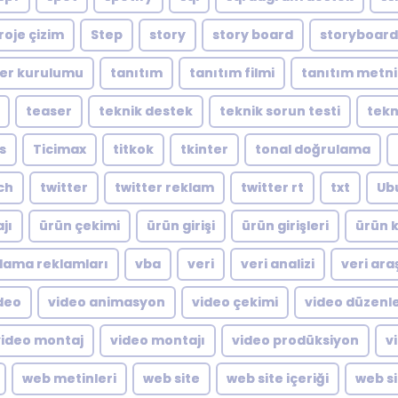
roje çizim
Step
story
story board
storyboard
er kurulumu
tanıtım
tanıtım filmi
tanıtım metni
teaser
teknik destek
teknik sorun testi
tekn
s
Ticimax
titkok
tkinter
tonal doğrulama
ch
twitter
twitter reklam
twitter rt
txt
Ub
jı
ürün çekimi
ürün girişi
ürün girişleri
ürün k
lama reklamları
vba
veri
veri analizi
veri ara
deo
video animasyon
video çekimi
video düzen
video montaj
video montajı
video prodüksiyon
v
web metinleri
web site
web site içeriği
web si