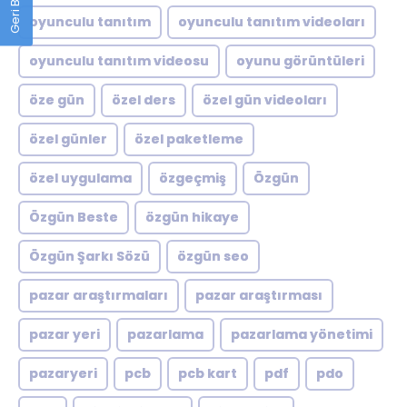
oyunculu tanıtım
oyunculu tanıtım videoları
oyunculu tanıtım videosu
oyunu görüntüleri
öze gün
özel ders
özel gün videoları
özel günler
özel paketleme
özel uygulama
özgeçmiş
Özgün
Özgün Beste
özgün hikaye
Özgün Şarkı Sözü
özgün seo
pazar araştırmaları
pazar araştırması
pazar yeri
pazarlama
pazarlama yönetimi
pazaryeri
pcb
pcb kart
pdf
pdo