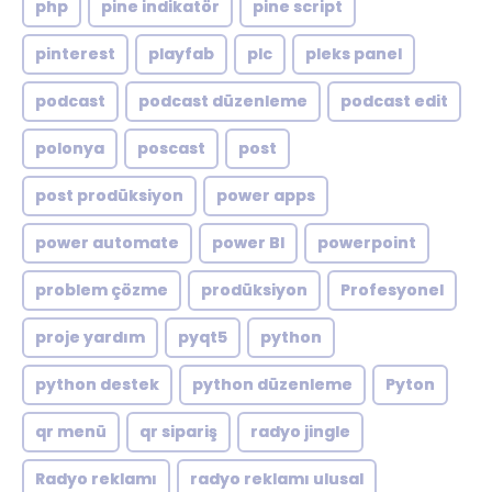
php
pine indikatör
pine script
pinterest
playfab
plc
pleks panel
podcast
podcast düzenleme
podcast edit
polonya
poscast
post
post prodüksiyon
power apps
power automate
power BI
powerpoint
problem çözme
prodüksiyon
Profesyonel
proje yardım
pyqt5
python
python destek
python düzenleme
Pyton
qr menü
qr sipariş
radyo jingle
Radyo reklamı
radyo reklamı ulusal