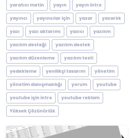
yaratıcı metin
yayın
yayın intro
yayıncı
yayıncılar için
yazar
yazarlık
yazı
yazı aktarımı
yazıcı
yazılım
yazılım desteği
yazılım destek
yazılım düzenleme
yazılım testi
yedekleme
yenilikçi tasarım
yönetim
yönetim danışmanlığı
yorum
youtube
youtube için intro
youtube reklam
Yüksek Çözünürlük