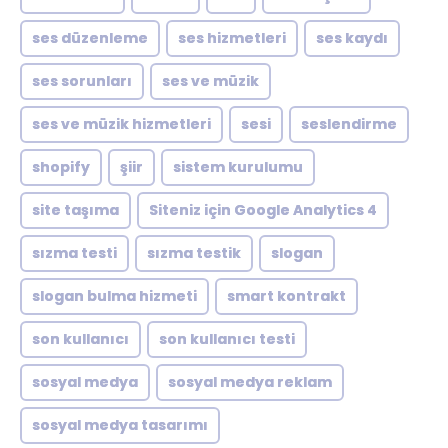
ses düzenleme
ses hizmetleri
ses kaydı
ses sorunları
ses ve müzik
ses ve müzik hizmetleri
sesi
seslendirme
shopify
şiir
sistem kurulumu
site taşıma
Siteniz için Google Analytics 4
sızma testi
sızma testik
slogan
slogan bulma hizmeti
smart kontrakt
son kullanıcı
son kullanıcı testi
sosyal medya
sosyal medya reklam
sosyal medya tasarımı