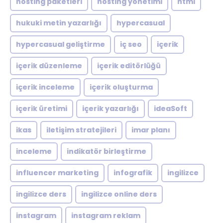
hosting paketleri
hosting yönetimi
html
hukuki metin yazarlığı
hypercasual
hypercasual geliştirme
iç seo
içerik
içerik düzenleme
içerik editörlüğü
içerik inceleme
içerik oluşturma
içerik üretimi
içerik yazarlığı
ideaSoft
ikas
iletişim stratejileri
imar planı
inceleme
indikatör birleştirme
influencer marketing
infografik
ingilizce
ingilizce ders
ingilizce online ders
instagram
instagram reklam