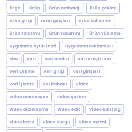
ürge
ürün
ürün ambalajı
ürün çekimi
ürün girişi
ürün girişleri
ürün kullanımı
ürün tanıtımı
ürün tasarımı
Ürün Yükleme
uygulama oyun testi
uygulama reklamları
vba
veri
veri analizi
veri araştırma
veri çekme
veri girişi
veri girişleri
veri işleme
veritabanı
video
video animasyon
video çekimi
video düzenleme
video edit
Video Editting
video intro
video kurgu
video metni