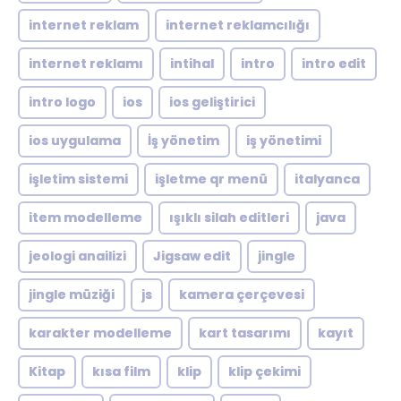
internet reklam
internet reklamcılığı
internet reklamı
intihal
intro
intro edit
intro logo
ios
ios geliştirici
ios uygulama
İş yönetim
iş yönetimi
işletim sistemi
işletme qr menü
italyanca
item modelleme
ışıklı silah editleri
java
jeologi anailizi
Jigsaw edit
jingle
jingle müziği
js
kamera çerçevesi
karakter modelleme
kart tasarımı
kayıt
Kitap
kısa film
klip
klip çekimi