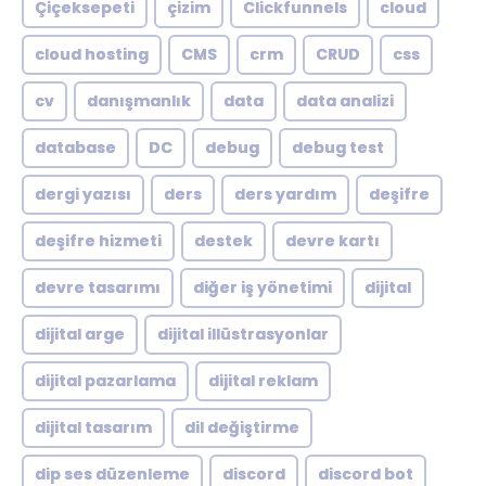
Çiçeksepeti
çizim
Clickfunnels
cloud
cloud hosting
CMS
crm
CRUD
css
cv
danışmanlık
data
data analizi
database
DC
debug
debug test
dergi yazısı
ders
ders yardım
deşifre
deşifre hizmeti
destek
devre kartı
devre tasarımı
diğer iş yönetimi
dijital
dijital arge
dijital illüstrasyonlar
dijital pazarlama
dijital reklam
dijital tasarım
dil değiştirme
dip ses düzenleme
discord
discord bot