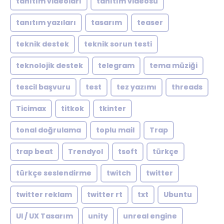
tanıtım videoları
tanıtım videosu
tanıtım yazıları
tasarım
teaser
teknik destek
teknik sorun testi
teknolojik destek
telegram
tema müziği
tescil başvuru
test
tez yazımı
threads
Ticimax
titkok
tkinter
tonal doğrulama
toplu mail
Trap
trap beat
Trendyol
tsoft
türkçe
türkçe seslendirme
twitch
twitter
twitter reklam
twitter rt
txt
Ubuntu
UI / UX Tasarım
unity
unreal engine