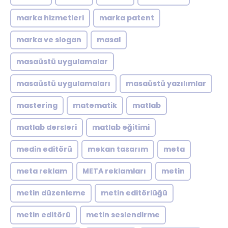
marka hizmetleri
marka patent
marka ve slogan
masal
masaüstü uygulamalar
masaüstü uygulamaları
masaüstü yazılımlar
mastering
matematik
matlab
matlab dersleri
matlab eğitimi
medin editörü
mekan tasarım
meta
meta reklam
META reklamları
metin
metin düzenleme
metin editörlüğü
metin editörü
metin seslendirme