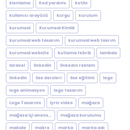
klonlama
Kod yardımı
kotlin
kullanıcı arayüzü
kurgu
kurulum
kurumsal
Kurumsal Kimlik
kurumsal web tasarım
kurumsal web tasrım
kurumsal website
kutlama tebrik
lambda
laravel
linkedin
linkedın reklam
linkedln
lise dersleri
lise eğitimi
logo
logo animasyon
logo tasarım
Logo Tasarımı
lyric video
mağaza
mağaza içi anons...
mağaza kurulumu
makale
makro
marka
marka adı