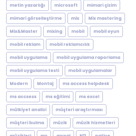
metin yazarlığı
microsoft
mimari çizim
mimari görselleştirme
mix
Mix mastering
Mix&Master
mixing
mobil
mobil oyun
mobil reklam
mobil reklamcılık
mobil uygulama
mobil uygulama raporlama
mobil uygulama testi
mobil uygulamalar
Modern
Montaj
ms access helpdesk
ms accsess
ms eğitimi
ms excel
mülkiyet analizi
müşteri araştırması
müşteri bulma
müzik
müzik hizmetleri
müzikleri
mx
mysql
N11
native