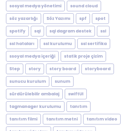
sosyal medya yönetimi
sound cloud
söz yazarlığı
Söz Yazımı
spf
spot
spotify
sql
sql dagram destek
ssl
ssl hataları
ssl kurulumu
ssl sertifika
ssoyal medya içeriği
statik proje çizim
Step
story
story board
storyboard
sunucu kurulum
sunum
sürdürülebilir ambalaj
swiftUI
tagmanager kurulumu
tanıtım
tanıtım filmi
tanıtım metni
tanıtım video