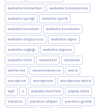
website hizmetleri
website hızlandırma
website içeriği
website içerik
website kurulum
website kurulumu
website oluşturucu
website rapor
website sağlığı
website taşıma
website testi
websitesi
windows
winforms
woocommerce
word
wordpree
wordpress
wordpress astra
wpf
x
yandex metrica
yapay zeka
Yaratıcı
yaratıcı afişler
yaratıcı grafik