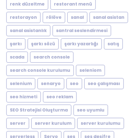
renk düzeltme
restorant menü
restorayon
rölöve
sanal
sanal asistan
sanal asistanlık
santral seslendirmesi
şarkı
şarkı sözü
şarkı yazarlığı
satış
scada
search console
search console kurulumu
seleniom
selenium
senaryo
seo
seo çalışması
seo hizmeti
seo reklam
SEO Stratejisi Oluşturma
seo uyumlu
server
server kurulum
server kurulumu
serverless
Servo
ses
ses deşifre