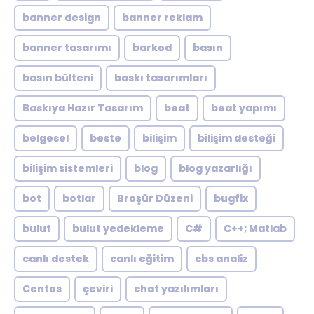
banner design
banner reklam
banner tasarımı
barkod
basın
basın bülteni
baskı tasarımları
Baskıya Hazır Tasarım
beat
beat yapımı
belgesel
beste
bilişim
bilişim desteği
bilişim sistemleri
blog
blog yazarlığı
bot
botlar
Broşür Düzeni
bugfix
bulut
bulut yedekleme
C#
C++; Matlab
canlı destek
canlı eğitim
cbs analiz
Centos
çeviri
chat yazılımları