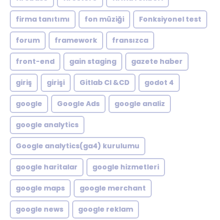
firma tanıtımı
fon müziği
Fonksiyonel test
forum
framework
fransızca
front-end
gain staging
gazete haber
giriş
girişi
Gitlab CI &CD
godot 4
google
Google Ads
google analiz
google analytics
Google analytics(ga4) kurulumu
google haritalar
google hizmetleri
google maps
google merchant
google news
google reklam