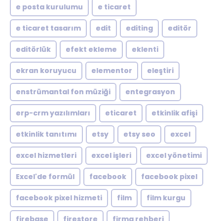
e posta kurulumu
e ticaret
e ticaret tasarım
edit
editing
editör
editörlük
efekt ekleme
eklenti
ekran koruyucu
elementor
eleştiri
enstrümantal fon müziği
entegrasyon
erp-crm yazılımları
eticaret
etkinlik afişi
etkinlik tanıtımı
etsy
etsy seo
excel
excel hizmetleri
excel işleri
excel yönetimi
Excel'de formül
facebook
facebook pixel
facebook pixel hizmeti
film
film kurgu
firebase
firestore
firma rehberi