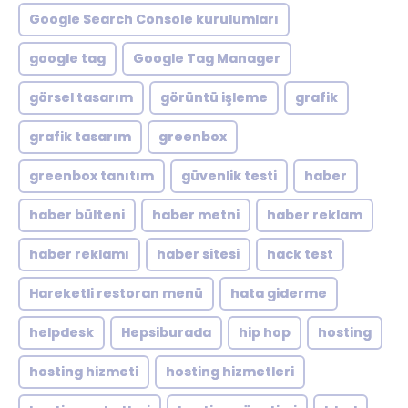
Google Search Console kurulumları
google tag
Google Tag Manager
görsel tasarım
görüntü işleme
grafik
grafik tasarım
greenbox
greenbox tanıtım
güvenlik testi
haber
haber bülteni
haber metni
haber reklam
haber reklamı
haber sitesi
hack test
Hareketli restoran menü
hata giderme
helpdesk
Hepsiburada
hip hop
hosting
hosting hizmeti
hosting hizmetleri