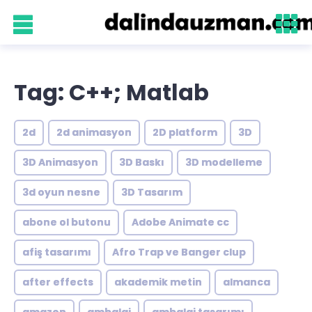
Tag: C++; Matlab
2d
2d animasyon
2D platform
3D
3D Animasyon
3D Baskı
3D modelleme
3d oyun nesne
3D Tasarım
abone ol butonu
Adobe Animate cc
afiş tasarımı
Afro Trap ve Banger clup
after effects
akademik metin
almanca