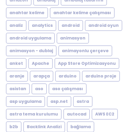
amazon
ambalaj
ambalaj tasarımı
anahtar kelime
anahtar kelime çalışması
analiz
analytics
android
android oyun
android uygulama
animasyon
animasyon - dublaj
animayonlu çerçeve
anket
Apache
App Store Optimizasyonu
aranje
arapça
arduino
arduino proje
asistan
aso
aso çalışması
asp uygulama
asp.net
astra
astra tema kurulumu
autocad
AWS EC2
b2b
Backlink Analizi
bağlama