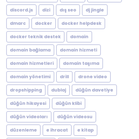
discord.js
dizi
dış seo
dj jingle
dmarc
docker
docker helpdesk
docker teknik destek
domain
domain bağlama
domain hizmeti
domain hizmetleri
domain taşıma
domain yönetimi
drill
drone video
dropshipping
dublaj
düğün davetiye
düğün hikayesi
düğün klibi
düğün videoları
düğün videosu
düzenleme
e ihracat
e kitap