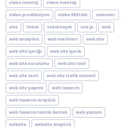
video montaj
video montajı
video prodüksiyon
video REKLAM
videoları
vize
Vokal
vokal kaydı
vue.js
web
web analytics
web metinleri
web site
web site içeriği
web site içerik
web site kurulumu
web site test
web site testi
web site trafik hizmeti
web site yapımı
web tasarım
web tasarım arayüzü
web tasarım teknik destek
web yazılım
website
website arayüzü