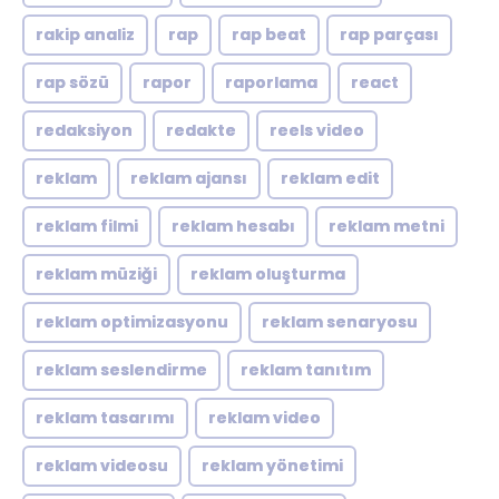
rakip analiz
rap
rap beat
rap parçası
rap sözü
rapor
raporlama
react
redaksiyon
redakte
reels video
reklam
reklam ajansı
reklam edit
reklam filmi
reklam hesabı
reklam metni
reklam müziği
reklam oluşturma
reklam optimizasyonu
reklam senaryosu
reklam seslendirme
reklam tanıtım
reklam tasarımı
reklam video
reklam videosu
reklam yönetimi