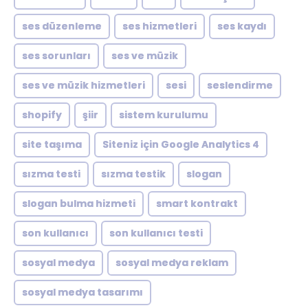
ses düzenleme
ses hizmetleri
ses kaydı
ses sorunları
ses ve müzik
ses ve müzik hizmetleri
sesi
seslendirme
shopify
şiir
sistem kurulumu
site taşıma
Siteniz için Google Analytics 4
sızma testi
sızma testik
slogan
slogan bulma hizmeti
smart kontrakt
son kullanıcı
son kullanıcı testi
sosyal medya
sosyal medya reklam
sosyal medya tasarımı