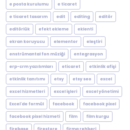
e posta kurulumu
e ticaret
e ticaret tasarım
edit
editing
editör
editörlük
efekt ekleme
eklenti
ekran koruyucu
elementor
eleştiri
enstrümantal fon müziği
entegrasyon
erp-crm yazılımları
eticaret
etkinlik afişi
etkinlik tanıtımı
etsy
etsy seo
excel
excel hizmetleri
excel işleri
excel yönetimi
Excel'de formül
facebook
facebook pixel
facebook pixel hizmeti
film
film kurgu
firebase
firestore
firma rehberi