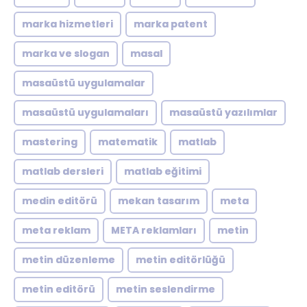
marka hizmetleri
marka patent
marka ve slogan
masal
masaüstü uygulamalar
masaüstü uygulamaları
masaüstü yazılımlar
mastering
matematik
matlab
matlab dersleri
matlab eğitimi
medin editörü
mekan tasarım
meta
meta reklam
META reklamları
metin
metin düzenleme
metin editörlüğü
metin editörü
metin seslendirme