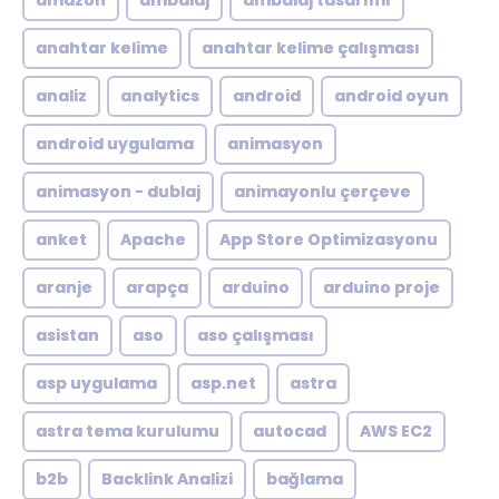
amazon
ambalaj
ambalaj tasarımı
anahtar kelime
anahtar kelime çalışması
analiz
analytics
android
android oyun
android uygulama
animasyon
animasyon - dublaj
animayonlu çerçeve
anket
Apache
App Store Optimizasyonu
aranje
arapça
arduino
arduino proje
asistan
aso
aso çalışması
asp uygulama
asp.net
astra
astra tema kurulumu
autocad
AWS EC2
b2b
Backlink Analizi
bağlama