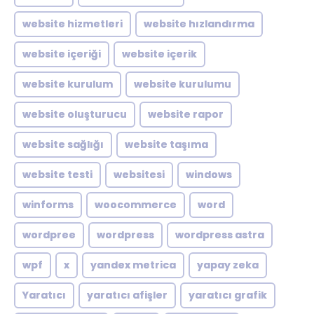
website hizmetleri
website hızlandırma
website içeriği
website içerik
website kurulum
website kurulumu
website oluşturucu
website rapor
website sağlığı
website taşıma
website testi
websitesi
windows
winforms
woocommerce
word
wordpree
wordpress
wordpress astra
wpf
x
yandex metrica
yapay zeka
Yaratıcı
yaratıcı afişler
yaratıcı grafik