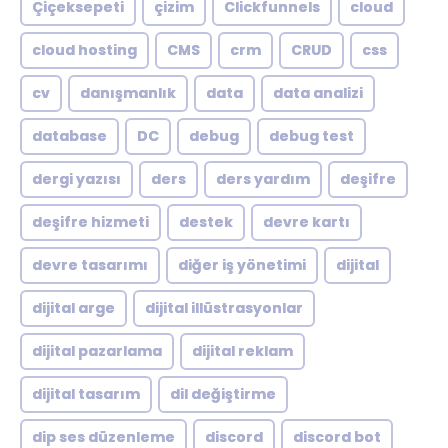
Çiçeksepeti
çizim
Clickfunnels
cloud
cloud hosting
CMS
crm
CRUD
css
cv
danışmanlık
data
data analizi
database
DC
debug
debug test
dergi yazısı
ders
ders yardım
deşifre
deşifre hizmeti
destek
devre kartı
devre tasarımı
diğer iş yönetimi
dijital
dijital arge
dijital illüstrasyonlar
dijital pazarlama
dijital reklam
dijital tasarım
dil değiştirme
dip ses düzenleme
discord
discord bot