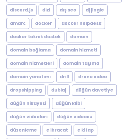
discord.js
dizi
dış seo
dj jingle
dmarc
docker
docker helpdesk
docker teknik destek
domain
domain bağlama
domain hizmeti
domain hizmetleri
domain taşıma
domain yönetimi
drill
drone video
dropshipping
dublaj
düğün davetiye
düğün hikayesi
düğün klibi
düğün videoları
düğün videosu
düzenleme
e ihracat
e kitap