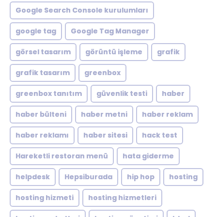
Google Search Console kurulumları
google tag
Google Tag Manager
görsel tasarım
görüntü işleme
grafik
grafik tasarım
greenbox
greenbox tanıtım
güvenlik testi
haber
haber bülteni
haber metni
haber reklam
haber reklamı
haber sitesi
hack test
Hareketli restoran menü
hata giderme
helpdesk
Hepsiburada
hip hop
hosting
hosting hizmeti
hosting hizmetleri