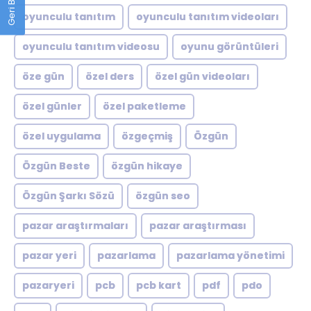
oyunculu tanıtım
oyunculu tanıtım videoları
oyunculu tanıtım videosu
oyunu görüntüleri
öze gün
özel ders
özel gün videoları
özel günler
özel paketleme
özel uygulama
özgeçmiş
Özgün
Özgün Beste
özgün hikaye
Özgün Şarkı Sözü
özgün seo
pazar araştırmaları
pazar araştırması
pazar yeri
pazarlama
pazarlama yönetimi
pazaryeri
pcb
pcb kart
pdf
pdo