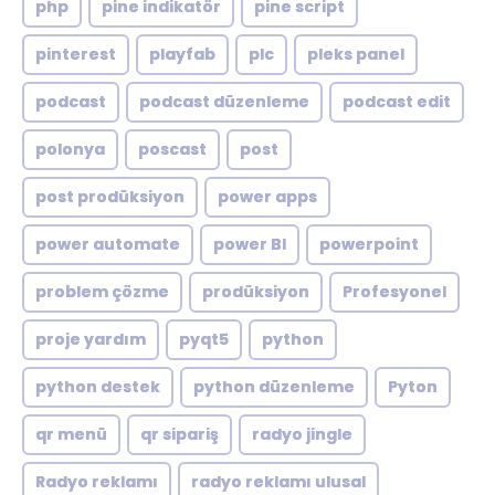
php
pine indikatör
pine script
pinterest
playfab
plc
pleks panel
podcast
podcast düzenleme
podcast edit
polonya
poscast
post
post prodüksiyon
power apps
power automate
power BI
powerpoint
problem çözme
prodüksiyon
Profesyonel
proje yardım
pyqt5
python
python destek
python düzenleme
Pyton
qr menü
qr sipariş
radyo jingle
Radyo reklamı
radyo reklamı ulusal