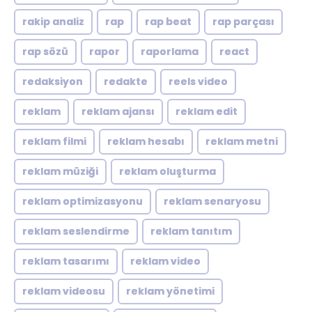
rakip analiz
rap
rap beat
rap parçası
rap sözü
rapor
raporlama
react
redaksiyon
redakte
reels video
reklam
reklam ajansı
reklam edit
reklam filmi
reklam hesabı
reklam metni
reklam müziği
reklam oluşturma
reklam optimizasyonu
reklam senaryosu
reklam seslendirme
reklam tanıtım
reklam tasarımı
reklam video
reklam videosu
reklam yönetimi