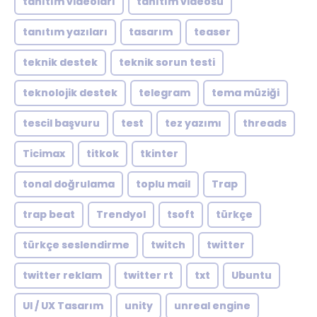
tanıtım videoları
tanıtım videosu
tanıtım yazıları
tasarım
teaser
teknik destek
teknik sorun testi
teknolojik destek
telegram
tema müziği
tescil başvuru
test
tez yazımı
threads
Ticimax
titkok
tkinter
tonal doğrulama
toplu mail
Trap
trap beat
Trendyol
tsoft
türkçe
türkçe seslendirme
twitch
twitter
twitter reklam
twitter rt
txt
Ubuntu
UI / UX Tasarım
unity
unreal engine