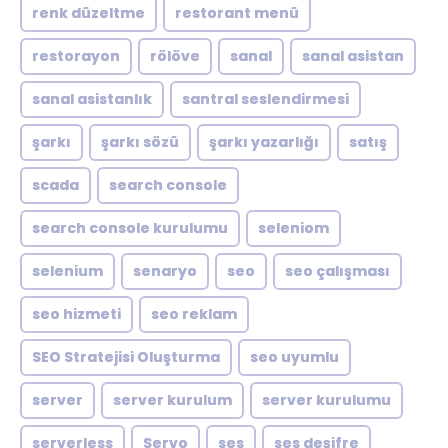
renk düzeltme
restorant menü
restorayon
rölöve
sanal
sanal asistan
sanal asistanlık
santral seslendirmesi
şarkı
şarkı sözü
şarkı yazarlığı
satış
scada
search console
search console kurulumu
seleniom
selenium
senaryo
seo
seo çalışması
seo hizmeti
seo reklam
SEO Stratejisi Oluşturma
seo uyumlu
server
server kurulum
server kurulumu
serverless
Servo
ses
ses deşifre