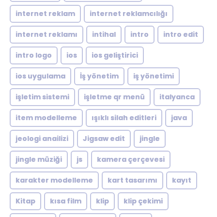
internet reklam
internet reklamcılığı
internet reklamı
intihal
intro
intro edit
intro logo
ios
ios geliştirici
ios uygulama
İş yönetim
iş yönetimi
işletim sistemi
işletme qr menü
italyanca
item modelleme
ışıklı silah editleri
java
jeologi anailizi
Jigsaw edit
jingle
jingle müziği
js
kamera çerçevesi
karakter modelleme
kart tasarımı
kayıt
Kitap
kısa film
klip
klip çekimi