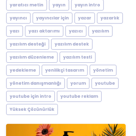
yaratıcı metin
yayın
yayın intro
yayıncı
yayıncılar için
yazar
yazarlık
yazı
yazı aktarımı
yazıcı
yazılım
yazılım desteği
yazılım destek
yazılım düzenleme
yazılım testi
yedekleme
yenilikçi tasarım
yönetim
yönetim danışmanlığı
yorum
youtube
youtube için intro
youtube reklam
Yüksek Çözünürlük