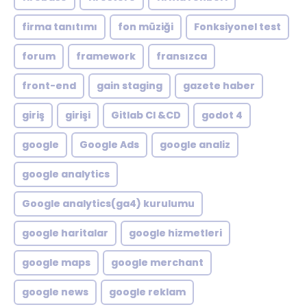
firma tanıtımı
fon müziği
Fonksiyonel test
forum
framework
fransızca
front-end
gain staging
gazete haber
giriş
girişi
Gitlab CI &CD
godot 4
google
Google Ads
google analiz
google analytics
Google analytics(ga4) kurulumu
google haritalar
google hizmetleri
google maps
google merchant
google news
google reklam