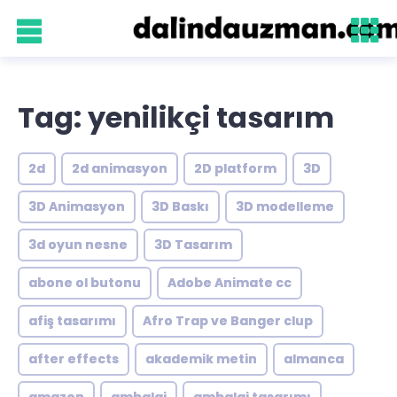
Tag: yenilikçi tasarım
2d
2d animasyon
2D platform
3D
3D Animasyon
3D Baskı
3D modelleme
3d oyun nesne
3D Tasarım
abone ol butonu
Adobe Animate cc
afiş tasarımı
Afro Trap ve Banger clup
after effects
akademik metin
almanca