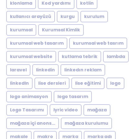
klonlama
Kod yardımı
kotlin
kullanıcı arayüzü
kurgu
kurulum
kurumsal
Kurumsal Kimlik
kurumsal web tasarım
kurumsal web tasrım
kurumsal website
kutlama tebrik
lambda
laravel
linkedin
linkedın reklam
linkedln
lise dersleri
lise eğitimi
logo
logo animasyon
logo tasarım
Logo Tasarımı
lyric video
mağaza
mağaza içi anons...
mağaza kurulumu
makale
makro
marka
marka adı