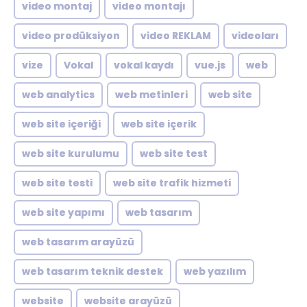
video montaj
video montajı
video prodüksiyon
video REKLAM
videoları
vize
Vokal
vokal kaydı
vue.js
web
web analytics
web metinleri
web site
web site içeriği
web site içerik
web site kurulumu
web site test
web site testi
web site trafik hizmeti
web site yapımı
web tasarım
web tasarım arayüzü
web tasarım teknik destek
web yazılım
website
website arayüzü