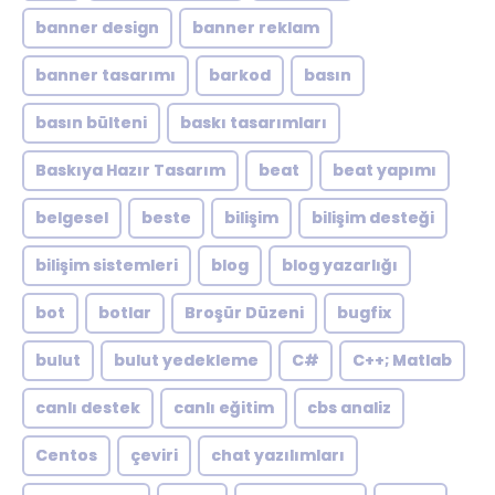
banner design
banner reklam
banner tasarımı
barkod
basın
basın bülteni
baskı tasarımları
Baskıya Hazır Tasarım
beat
beat yapımı
belgesel
beste
bilişim
bilişim desteği
bilişim sistemleri
blog
blog yazarlığı
bot
botlar
Broşür Düzeni
bugfix
bulut
bulut yedekleme
C#
C++; Matlab
canlı destek
canlı eğitim
cbs analiz
Centos
çeviri
chat yazılımları