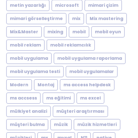
metin yazarlığı
microsoft
mimari çizim
mimari görselleştirme
mix
Mix mastering
Mix&Master
mixing
mobil
mobil oyun
mobil reklam
mobil reklamcılık
mobil uygulama
mobil uygulama raporlama
mobil uygulama testi
mobil uygulamalar
Modern
Montaj
ms access helpdesk
ms accsess
ms eğitimi
ms excel
mülkiyet analizi
müşteri araştırması
müşteri bulma
müzik
müzik hizmetleri
müzikleri
mx
mysql
N11
native