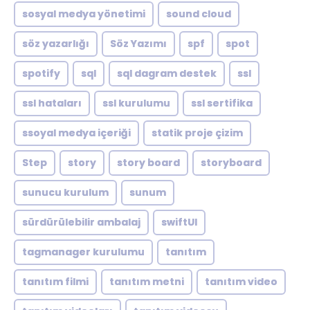
sosyal medya yönetimi
sound cloud
söz yazarlığı
Söz Yazımı
spf
spot
spotify
sql
sql dagram destek
ssl
ssl hataları
ssl kurulumu
ssl sertifika
ssoyal medya içeriği
statik proje çizim
Step
story
story board
storyboard
sunucu kurulum
sunum
sürdürülebilir ambalaj
swiftUI
tagmanager kurulumu
tanıtım
tanıtım filmi
tanıtım metni
tanıtım video