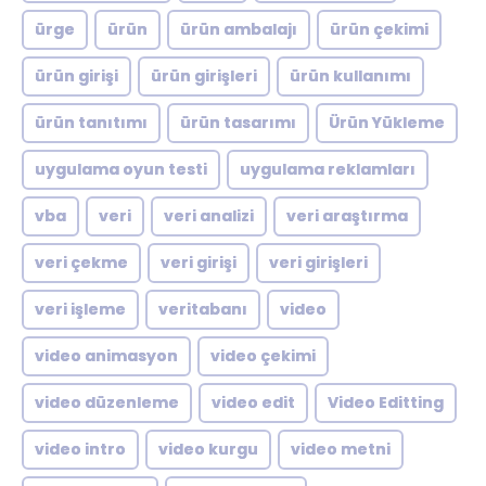
ürge
ürün
ürün ambalajı
ürün çekimi
ürün girişi
ürün girişleri
ürün kullanımı
ürün tanıtımı
ürün tasarımı
Ürün Yükleme
uygulama oyun testi
uygulama reklamları
vba
veri
veri analizi
veri araştırma
veri çekme
veri girişi
veri girişleri
veri işleme
veritabanı
video
video animasyon
video çekimi
video düzenleme
video edit
Video Editting
video intro
video kurgu
video metni