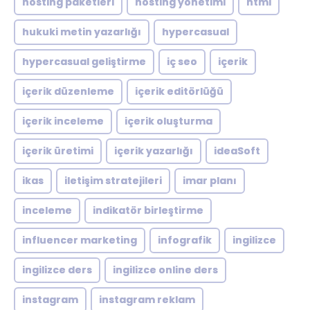
hosting paketleri
hosting yönetimi
html
hukuki metin yazarlığı
hypercasual
hypercasual geliştirme
iç seo
içerik
içerik düzenleme
içerik editörlüğü
içerik inceleme
içerik oluşturma
içerik üretimi
içerik yazarlığı
ideaSoft
ikas
iletişim stratejileri
imar planı
inceleme
indikatör birleştirme
influencer marketing
infografik
ingilizce
ingilizce ders
ingilizce online ders
instagram
instagram reklam