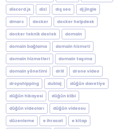
discord.js
dizi
dış seo
dj jingle
dmarc
docker
docker helpdesk
docker teknik destek
domain
domain bağlama
domain hizmeti
domain hizmetleri
domain taşıma
domain yönetimi
drill
drone video
dropshipping
dublaj
düğün davetiye
düğün hikayesi
düğün klibi
düğün videoları
düğün videosu
düzenleme
e ihracat
e kitap