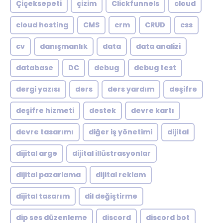
Çiçeksepeti
çizim
Clickfunnels
cloud
cloud hosting
CMS
crm
CRUD
css
cv
danışmanlık
data
data analizi
database
DC
debug
debug test
dergi yazısı
ders
ders yardım
deşifre
deşifre hizmeti
destek
devre kartı
devre tasarımı
diğer iş yönetimi
dijital
dijital arge
dijital illüstrasyonlar
dijital pazarlama
dijital reklam
dijital tasarım
dil değiştirme
dip ses düzenleme
discord
discord bot