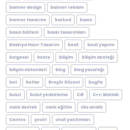
banner design
banner reklam
banner tasarımı
barkod
basın
basın bülteni
baskı tasarımları
Baskıya Hazır Tasarım
beat
beat yapımı
belgesel
beste
bilişim
bilişim desteği
bilişim sistemleri
blog
blog yazarlığı
bot
botlar
Broşür Düzeni
bugfix
bulut
bulut yedekleme
C#
C++; Matlab
canlı destek
canlı eğitim
cbs analiz
Centos
çeviri
chat yazılımları