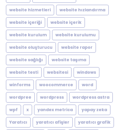
website hizmetleri
website hızlandırma
website içeriği
website içerik
website kurulum
website kurulumu
website oluşturucu
website rapor
website sağlığı
website taşıma
website testi
websitesi
windows
winforms
woocommerce
word
wordpree
wordpress
wordpress astra
wpf
x
yandex metrica
yapay zeka
Yaratıcı
yaratıcı afişler
yaratıcı grafik