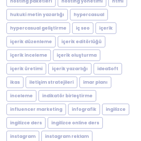
hosting paketleri
hosting yönetimi
html
hukuki metin yazarlığı
hypercasual
hypercasual geliştirme
iç seo
içerik
içerik düzenleme
içerik editörlüğü
içerik inceleme
içerik oluşturma
içerik üretimi
içerik yazarlığı
ideaSoft
ikas
iletişim stratejileri
imar planı
inceleme
indikatör birleştirme
influencer marketing
infografik
ingilizce
ingilizce ders
ingilizce online ders
instagram
instagram reklam