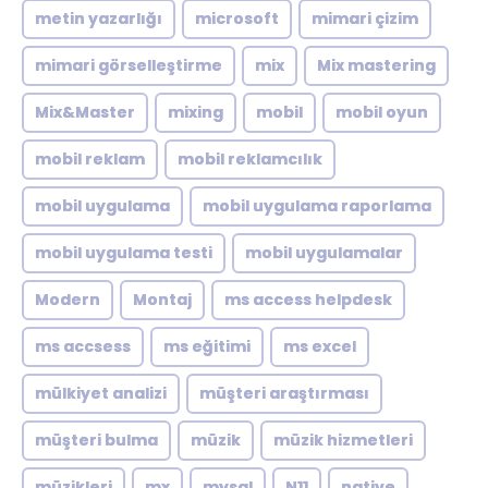
metin yazarlığı
microsoft
mimari çizim
mimari görselleştirme
mix
Mix mastering
Mix&Master
mixing
mobil
mobil oyun
mobil reklam
mobil reklamcılık
mobil uygulama
mobil uygulama raporlama
mobil uygulama testi
mobil uygulamalar
Modern
Montaj
ms access helpdesk
ms accsess
ms eğitimi
ms excel
mülkiyet analizi
müşteri araştırması
müşteri bulma
müzik
müzik hizmetleri
müzikleri
mx
mysql
N11
native