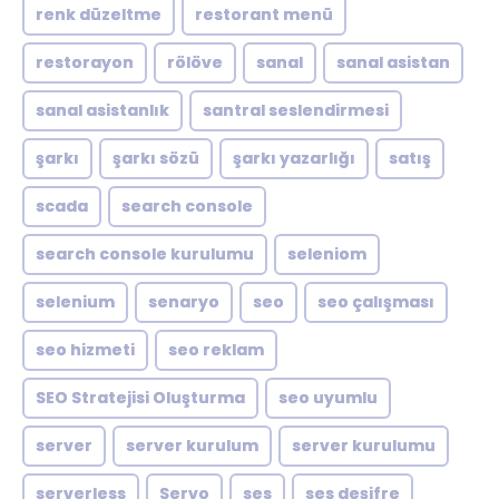
renk düzeltme
restorant menü
restorayon
rölöve
sanal
sanal asistan
sanal asistanlık
santral seslendirmesi
şarkı
şarkı sözü
şarkı yazarlığı
satış
scada
search console
search console kurulumu
seleniom
selenium
senaryo
seo
seo çalışması
seo hizmeti
seo reklam
SEO Stratejisi Oluşturma
seo uyumlu
server
server kurulum
server kurulumu
serverless
Servo
ses
ses deşifre