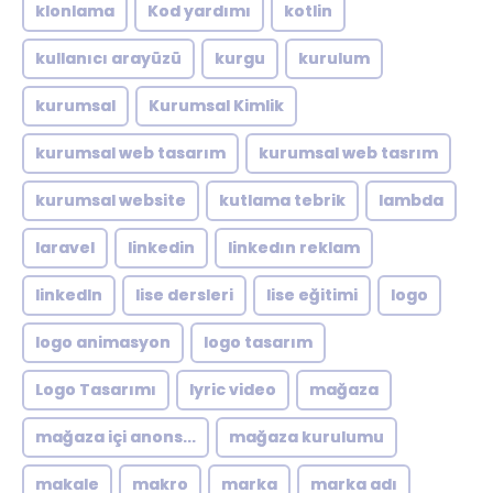
klonlama
Kod yardımı
kotlin
kullanıcı arayüzü
kurgu
kurulum
kurumsal
Kurumsal Kimlik
kurumsal web tasarım
kurumsal web tasrım
kurumsal website
kutlama tebrik
lambda
laravel
linkedin
linkedın reklam
linkedln
lise dersleri
lise eğitimi
logo
logo animasyon
logo tasarım
Logo Tasarımı
lyric video
mağaza
mağaza içi anons...
mağaza kurulumu
makale
makro
marka
marka adı