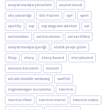
sosyal medya yönetimi
sound cloud
söz yazarlığı
Söz Yazımı
spf
spot
spotify
sql
sql dagram destek
ssl
ssl hataları
ssl kurulumu
ssl sertifika
ssoyal medya içeriği
statik proje çizim
Step
story
story board
storyboard
sunucu kurulum
sunum
sürdürülebilir ambalaj
swiftUI
tagmanager kurulumu
tanıtım
tanıtım filmi
tanıtım metni
tanıtım video