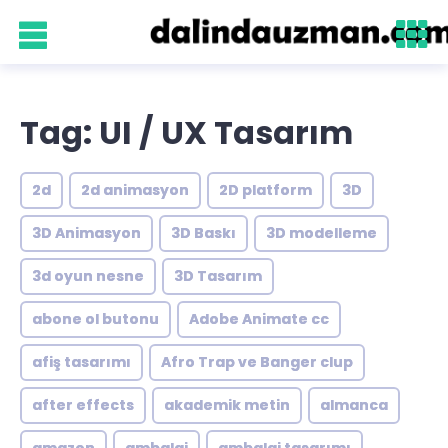
Tag: UI / UX Tasarım
2d
2d animasyon
2D platform
3D
3D Animasyon
3D Baskı
3D modelleme
3d oyun nesne
3D Tasarım
abone ol butonu
Adobe Animate cc
afiş tasarımı
Afro Trap ve Banger clup
after effects
akademik metin
almanca