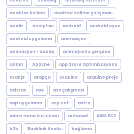
amazon
ambalaj
ambalaj tasarımı
anahtar kelime
anahtar kelime çalışması
analiz
analytics
android
android oyun
android uygulama
animasyon
animasyon - dublaj
animayonlu çerçeve
anket
Apache
App Store Optimizasyonu
aranje
arapça
arduino
arduino proje
asistan
aso
aso çalışması
asp uygulama
asp.net
astra
astra tema kurulumu
autocad
AWS EC2
b2b
Backlink Analizi
bağlama