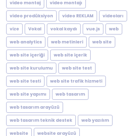
video montaj
video montajı
video prodüksiyon
video REKLAM
videoları
vize
Vokal
vokal kaydı
vue.js
web
web analytics
web metinleri
web site
web site içeriği
web site içerik
web site kurulumu
web site test
web site testi
web site trafik hizmeti
web site yapımı
web tasarım
web tasarım arayüzü
web tasarım teknik destek
web yazılım
website
website arayüzü