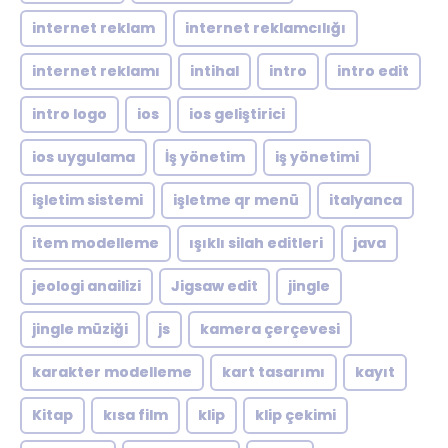
internet reklam
internet reklamcılığı
internet reklamı
intihal
intro
intro edit
intro logo
ios
ios geliştirici
ios uygulama
İş yönetim
iş yönetimi
işletim sistemi
işletme qr menü
italyanca
item modelleme
ışıklı silah editleri
java
jeologi anailizi
Jigsaw edit
jingle
jingle müziği
js
kamera çerçevesi
karakter modelleme
kart tasarımı
kayıt
Kitap
kısa film
klip
klip çekimi