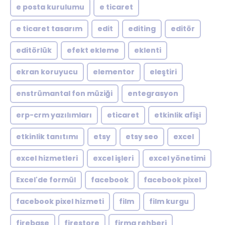
e posta kurulumu
e ticaret
e ticaret tasarım
edit
editing
editör
editörlük
efekt ekleme
eklenti
ekran koruyucu
elementor
eleştiri
enstrümantal fon müziği
entegrasyon
erp-crm yazılımları
eticaret
etkinlik afişi
etkinlik tanıtımı
etsy
etsy seo
excel
excel hizmetleri
excel işleri
excel yönetimi
Excel'de formül
facebook
facebook pixel
facebook pixel hizmeti
film
film kurgu
firebase
firestore
firma rehberi