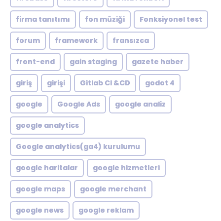
firma tanıtımı
fon müziği
Fonksiyonel test
forum
framework
fransızca
front-end
gain staging
gazete haber
giriş
girişi
Gitlab CI &CD
godot 4
google
Google Ads
google analiz
google analytics
Google analytics(ga4) kurulumu
google haritalar
google hizmetleri
google maps
google merchant
google news
google reklam