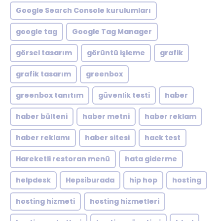
Google Search Console kurulumları
google tag
Google Tag Manager
görsel tasarım
görüntü işleme
grafik
grafik tasarım
greenbox
greenbox tanıtım
güvenlik testi
haber
haber bülteni
haber metni
haber reklam
haber reklamı
haber sitesi
hack test
Hareketli restoran menü
hata giderme
helpdesk
Hepsiburada
hip hop
hosting
hosting hizmeti
hosting hizmetleri