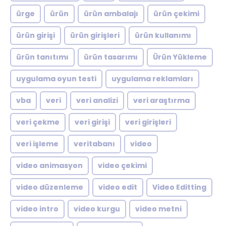
ürge
ürün
ürün ambalajı
ürün çekimi
ürün girişi
ürün girişleri
ürün kullanımı
ürün tanıtımı
ürün tasarımı
Ürün Yükleme
uygulama oyun testi
uygulama reklamları
vba
veri
veri analizi
veri araştırma
veri çekme
veri girişi
veri girişleri
veri işleme
veritabanı
video
video animasyon
video çekimi
video düzenleme
video edit
Video Editting
video intro
video kurgu
video metni