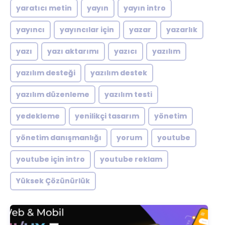
yaratıcı metin
yayın
yayın intro
yayıncı
yayıncılar için
yazar
yazarlık
yazı
yazı aktarımı
yazıcı
yazılım
yazılım desteği
yazılım destek
yazılım düzenleme
yazılım testi
yedekleme
yenilikçi tasarım
yönetim
yönetim danışmanlığı
yorum
youtube
youtube için intro
youtube reklam
Yüksek Çözünürlük