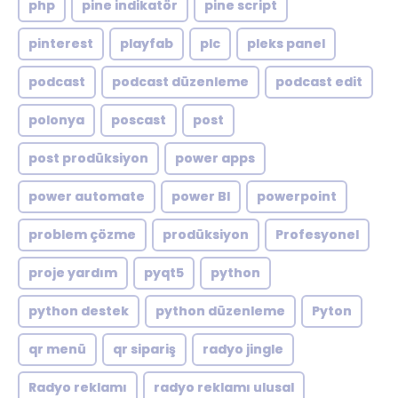
php
pine indikatör
pine script
pinterest
playfab
plc
pleks panel
podcast
podcast düzenleme
podcast edit
polonya
poscast
post
post prodüksiyon
power apps
power automate
power BI
powerpoint
problem çözme
prodüksiyon
Profesyonel
proje yardım
pyqt5
python
python destek
python düzenleme
Pyton
qr menü
qr sipariş
radyo jingle
Radyo reklamı
radyo reklamı ulusal