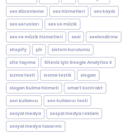
ses düzenleme
ses hizmetleri
ses kaydı
ses sorunları
ses ve müzik
ses ve müzik hizmetleri
sesi
seslendirme
shopify
şiir
sistem kurulumu
site taşıma
Siteniz için Google Analytics 4
sızma testi
sızma testik
slogan
slogan bulma hizmeti
smart kontrakt
son kullanıcı
son kullanıcı testi
sosyal medya
sosyal medya reklam
sosyal medya tasarımı