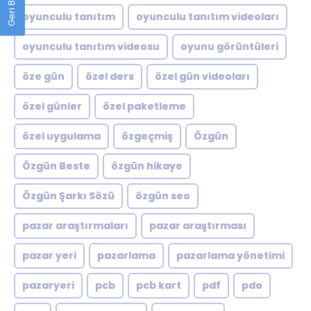
oyunculu tanıtım
oyunculu tanıtım videoları
oyunculu tanıtım videosu
oyunu görüntüleri
öze gün
özel ders
özel gün videoları
özel günler
özel paketleme
özel uygulama
özgeçmiş
Özgün
Özgün Beste
özgün hikaye
Özgün Şarkı Sözü
özgün seo
pazar araştırmaları
pazar araştırması
pazar yeri
pazarlama
pazarlama yönetimi
pazaryeri
pcb
pcb kart
pdf
pdo