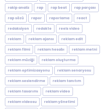
rakip analiz
rap
rap beat
rap parçası
rap sözü
rapor
raporlama
react
redaksiyon
redakte
reels video
reklam
reklam ajansı
reklam edit
reklam filmi
reklam hesabı
reklam metni
reklam müziği
reklam oluşturma
reklam optimizasyonu
reklam senaryosu
reklam seslendirme
reklam tanıtım
reklam tasarımı
reklam video
reklam videosu
reklam yönetimi