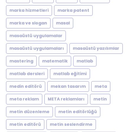
marka hizmetleri
marka patent
marka ve slogan
masal
masaüstü uygulamalar
masaüstü uygulamaları
masaüstü yazılımlar
mastering
matematik
matlab
matlab dersleri
matlab eğitimi
medin editörü
mekan tasarım
meta
meta reklam
META reklamları
metin
metin düzenleme
metin editörlüğü
metin editörü
metin seslendirme