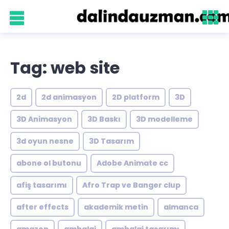
Tag: web site
2d
2d animasyon
2D platform
3D
3D Animasyon
3D Baskı
3D modelleme
3d oyun nesne
3D Tasarım
abone ol butonu
Adobe Animate cc
afiş tasarımı
Afro Trap ve Banger clup
after effects
akademik metin
almanca