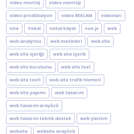
video montaj
video montajı
video prodüksiyon
video REKLAM
videoları
vize
Vokal
vokal kaydı
vue.js
web
web analytics
web metinleri
web site
web site içeriği
web site içerik
web site kurulumu
web site test
web site testi
web site trafik hizmeti
web site yapımı
web tasarım
web tasarım arayüzü
web tasarım teknik destek
web yazılım
website
website arayüzü