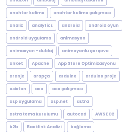
amazon
ambalaj
ambalaj tasarımı
anahtar kelime
anahtar kelime çalışması
analiz
analytics
android
android oyun
android uygulama
animasyon
animasyon - dublaj
animayonlu çerçeve
anket
Apache
App Store Optimizasyonu
aranje
arapça
arduino
arduino proje
asistan
aso
aso çalışması
asp uygulama
asp.net
astra
astra tema kurulumu
autocad
AWS EC2
b2b
Backlink Analizi
bağlama