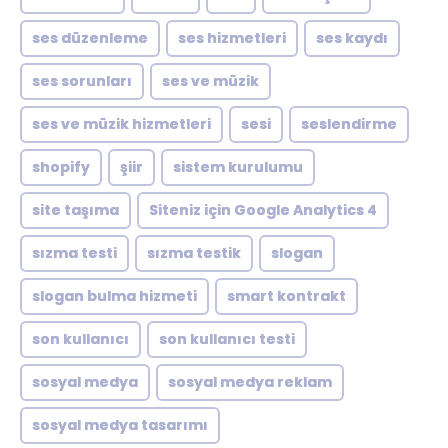
ses düzenleme
ses hizmetleri
ses kaydı
ses sorunları
ses ve müzik
ses ve müzik hizmetleri
sesi
seslendirme
shopify
şiir
sistem kurulumu
site taşıma
Siteniz için Google Analytics 4
sızma testi
sızma testik
slogan
slogan bulma hizmeti
smart kontrakt
son kullanıcı
son kullanıcı testi
sosyal medya
sosyal medya reklam
sosyal medya tasarımı