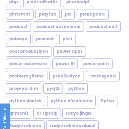
php
pine indikatör
pine script
pinterest
playfab
plc
pleks panel
podcast
podcast düzenleme
podcast edit
polonya
poscast
post
post prodüksiyon
power apps
power automate
power BI
powerpoint
problem çözme
prodüksiyon
Profesyonel
proje yardım
pyqt5
python
python destek
python düzenleme
Pyton
Geri Bildirim
qr menü
qr sipariş
radyo jingle
Radyo reklamı
radyo reklamı ulusal