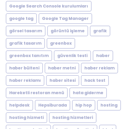
Google Search Console kurulumları
google tag
Google Tag Manager
görsel tasarım
görüntü işleme
grafik
grafik tasarım
greenbox
greenbox tanıtım
güvenlik testi
haber
haber bülteni
haber metni
haber reklam
haber reklamı
haber sitesi
hack test
Hareketli restoran menü
hata giderme
helpdesk
Hepsiburada
hip hop
hosting
hosting hizmeti
hosting hizmetleri