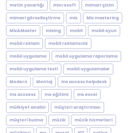
metin yazarlığı
microsoft
mimari çizim
mimari görselleştirme
mix
Mix mastering
Mix&Master
mixing
mobil
mobil oyun
mobil reklam
mobil reklamcılık
mobil uygulama
mobil uygulama raporlama
mobil uygulama testi
mobil uygulamalar
Modern
Montaj
ms access helpdesk
ms accsess
ms eğitimi
ms excel
mülkiyet analizi
müşteri araştırması
müşteri bulma
müzik
müzik hizmetleri
müzikleri
mx
mysql
N11
native