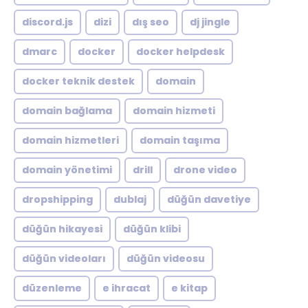
discord.js
dizi
dış seo
dj jingle
dmarc
docker
docker helpdesk
docker teknik destek
domain
domain bağlama
domain hizmeti
domain hizmetleri
domain taşıma
domain yönetimi
drill
drone video
dropshipping
dublaj
düğün davetiye
düğün hikayesi
düğün klibi
düğün videoları
düğün videosu
düzenleme
e ihracat
e kitap