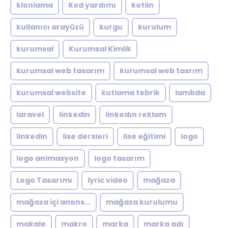
klonlama
Kod yardımı
kotlin
kullanıcı arayüzü
kurgu
kurulum
kurumsal
Kurumsal Kimlik
kurumsal web tasarım
kurumsal web tasrım
kurumsal website
kutlama tebrik
lambda
laravel
linkedin
linkedın reklam
linkedln
lise dersleri
lise eğitimi
logo
logo animasyon
logo tasarım
Logo Tasarımı
lyric video
mağaza
mağaza içi anons...
mağaza kurulumu
makale
makro
marka
marka adı