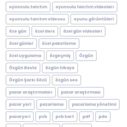
oyunculu tanıtım
oyunculu tanıtım videoları
oyunculu tanıtım videosu
oyunu görüntüleri
öze gün
özel ders
özel gün videoları
özel günler
özel paketleme
özel uygulama
özgeçmiş
Özgün
Özgün Beste
özgün hikaye
Özgün Şarkı Sözü
özgün seo
pazar araştırmaları
pazar araştırması
pazar yeri
pazarlama
pazarlama yönetimi
pazaryeri
pcb
pcb kart
pdf
pdo