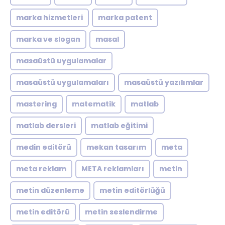
marka hizmetleri
marka patent
marka ve slogan
masal
masaüstü uygulamalar
masaüstü uygulamaları
masaüstü yazılımlar
mastering
matematik
matlab
matlab dersleri
matlab eğitimi
medin editörü
mekan tasarım
meta
meta reklam
META reklamları
metin
metin düzenleme
metin editörlüğü
metin editörü
metin seslendirme