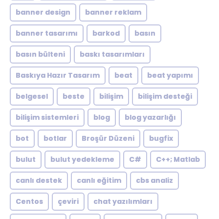
banner design
banner reklam
banner tasarımı
barkod
basın
basın bülteni
baskı tasarımları
Baskıya Hazır Tasarım
beat
beat yapımı
belgesel
beste
bilişim
bilişim desteği
bilişim sistemleri
blog
blog yazarlığı
bot
botlar
Broşür Düzeni
bugfix
bulut
bulut yedekleme
C#
C++; Matlab
canlı destek
canlı eğitim
cbs analiz
Centos
çeviri
chat yazılımları