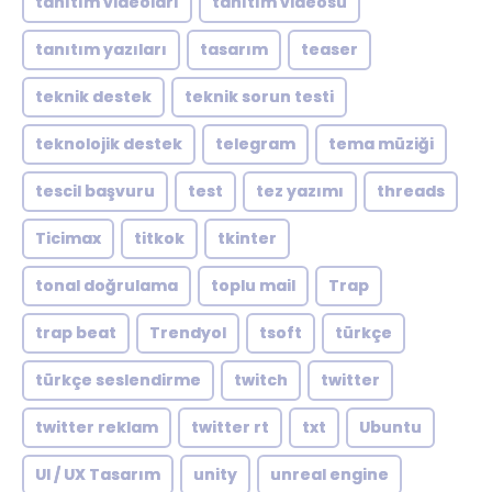
tanıtım videoları
tanıtım videosu
tanıtım yazıları
tasarım
teaser
teknik destek
teknik sorun testi
teknolojik destek
telegram
tema müziği
tescil başvuru
test
tez yazımı
threads
Ticimax
titkok
tkinter
tonal doğrulama
toplu mail
Trap
trap beat
Trendyol
tsoft
türkçe
türkçe seslendirme
twitch
twitter
twitter reklam
twitter rt
txt
Ubuntu
UI / UX Tasarım
unity
unreal engine