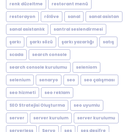
renk düzeltme
restorant menü
restorayon
rölöve
sanal
sanal asistan
sanal asistanlık
santral seslendirmesi
şarkı
şarkı sözü
şarkı yazarlığı
satış
scada
search console
search console kurulumu
seleniom
selenium
senaryo
seo
seo çalışması
seo hizmeti
seo reklam
SEO Stratejisi Oluşturma
seo uyumlu
server
server kurulum
server kurulumu
serverless
Servo
ses
ses deşifre