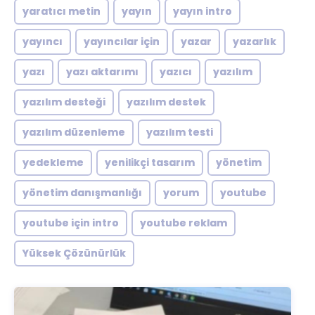
yaratıcı metin
yayın
yayın intro
yayıncı
yayıncılar için
yazar
yazarlık
yazı
yazı aktarımı
yazıcı
yazılım
yazılım desteği
yazılım destek
yazılım düzenleme
yazılım testi
yedekleme
yenilikçi tasarım
yönetim
yönetim danışmanlığı
yorum
youtube
youtube için intro
youtube reklam
Yüksek Çözünürlük