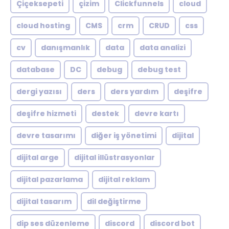
Çiçeksepeti
çizim
Clickfunnels
cloud
cloud hosting
CMS
crm
CRUD
css
cv
danışmanlık
data
data analizi
database
DC
debug
debug test
dergi yazısı
ders
ders yardım
deşifre
deşifre hizmeti
destek
devre kartı
devre tasarımı
diğer iş yönetimi
dijital
dijital arge
dijital illüstrasyonlar
dijital pazarlama
dijital reklam
dijital tasarım
dil değiştirme
dip ses düzenleme
discord
discord bot