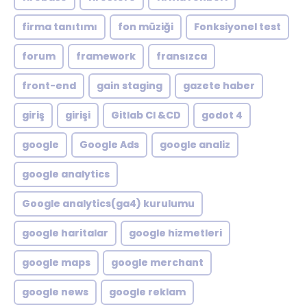
firma tanıtımı
fon müziği
Fonksiyonel test
forum
framework
fransızca
front-end
gain staging
gazete haber
giriş
girişi
Gitlab CI &CD
godot 4
google
Google Ads
google analiz
google analytics
Google analytics(ga4) kurulumu
google haritalar
google hizmetleri
google maps
google merchant
google news
google reklam