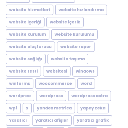
website hizmetleri
website hızlandırma
website içeriği
website içerik
website kurulum
website kurulumu
website oluşturucu
website rapor
website sağlığı
website taşıma
website testi
websitesi
windows
winforms
woocommerce
word
wordpree
wordpress
wordpress astra
wpf
x
yandex metrica
yapay zeka
Yaratıcı
yaratıcı afişler
yaratıcı grafik