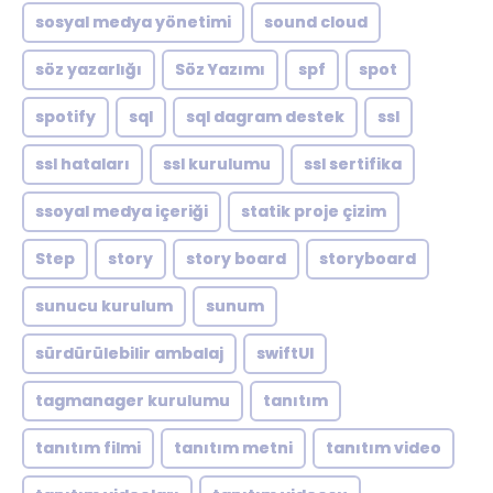
sosyal medya yönetimi
sound cloud
söz yazarlığı
Söz Yazımı
spf
spot
spotify
sql
sql dagram destek
ssl
ssl hataları
ssl kurulumu
ssl sertifika
ssoyal medya içeriği
statik proje çizim
Step
story
story board
storyboard
sunucu kurulum
sunum
sürdürülebilir ambalaj
swiftUI
tagmanager kurulumu
tanıtım
tanıtım filmi
tanıtım metni
tanıtım video