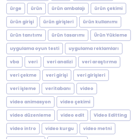
ürge
ürün
ürün ambalajı
ürün çekimi
ürün girişi
ürün girişleri
ürün kullanımı
ürün tanıtımı
ürün tasarımı
Ürün Yükleme
uygulama oyun testi
uygulama reklamları
vba
veri
veri analizi
veri araştırma
veri çekme
veri girişi
veri girişleri
veri işleme
veritabanı
video
video animasyon
video çekimi
video düzenleme
video edit
Video Editting
video intro
video kurgu
video metni