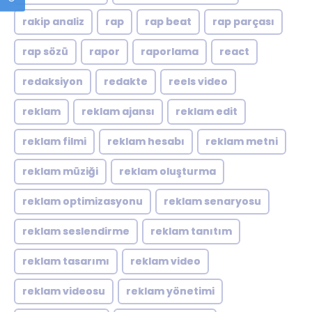
rakip analiz
rap
rap beat
rap parçası
rap sözü
rapor
raporlama
react
redaksiyon
redakte
reels video
reklam
reklam ajansı
reklam edit
reklam filmi
reklam hesabı
reklam metni
reklam müziği
reklam oluşturma
reklam optimizasyonu
reklam senaryosu
reklam seslendirme
reklam tanıtım
reklam tasarımı
reklam video
reklam videosu
reklam yönetimi