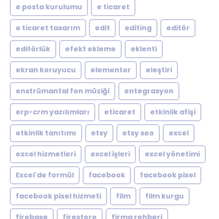
e posta kurulumu
e ticaret
e ticaret tasarım
edit
editing
editör
editörlük
efekt ekleme
eklenti
ekran koruyucu
elementor
eleştiri
enstrümantal fon müziği
entegrasyon
erp-crm yazılımları
eticaret
etkinlik afişi
etkinlik tanıtımı
etsy
etsy seo
excel
excel hizmetleri
excel işleri
excel yönetimi
Excel'de formül
facebook
facebook pixel
facebook pixel hizmeti
film
film kurgu
firebase
firestore
firma rehberi