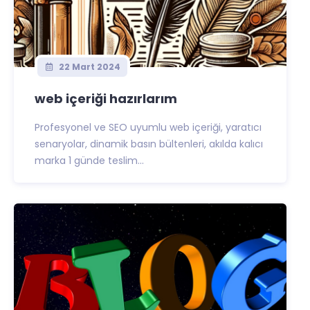
22 Mart 2024
web içeriği hazırlarım
Profesyonel ve SEO uyumlu web içeriği, yaratıcı
senaryolar, dinamik basın bültenleri, akılda kalıcı
marka 1 günde teslim...