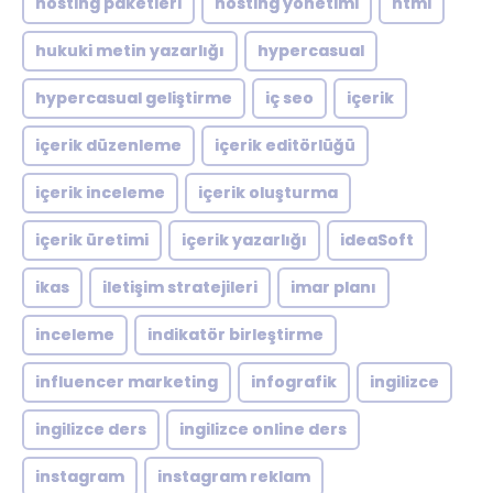
hosting paketleri
hosting yönetimi
html
hukuki metin yazarlığı
hypercasual
hypercasual geliştirme
iç seo
içerik
içerik düzenleme
içerik editörlüğü
içerik inceleme
içerik oluşturma
içerik üretimi
içerik yazarlığı
ideaSoft
ikas
iletişim stratejileri
imar planı
inceleme
indikatör birleştirme
influencer marketing
infografik
ingilizce
ingilizce ders
ingilizce online ders
instagram
instagram reklam