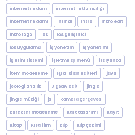
internet reklam
internet reklamcılığı
internet reklamı
intihal
intro
intro edit
intro logo
ios
ios geliştirici
ios uygulama
İş yönetim
iş yönetimi
işletim sistemi
işletme qr menü
italyanca
item modelleme
ışıklı silah editleri
java
jeologi anailizi
Jigsaw edit
jingle
jingle müziği
js
kamera çerçevesi
karakter modelleme
kart tasarımı
kayıt
Kitap
kısa film
klip
klip çekimi