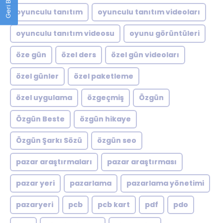
oyunculu tanıtım
oyunculu tanıtım videoları
oyunculu tanıtım videosu
oyunu görüntüleri
öze gün
özel ders
özel gün videoları
özel günler
özel paketleme
özel uygulama
özgeçmiş
Özgün
Özgün Beste
özgün hikaye
Özgün Şarkı Sözü
özgün seo
pazar araştırmaları
pazar araştırması
pazar yeri
pazarlama
pazarlama yönetimi
pazaryeri
pcb
pcb kart
pdf
pdo