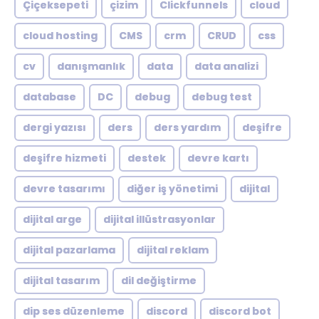
Çiçeksepeti
çizim
Clickfunnels
cloud
cloud hosting
CMS
crm
CRUD
css
cv
danışmanlık
data
data analizi
database
DC
debug
debug test
dergi yazısı
ders
ders yardım
deşifre
deşifre hizmeti
destek
devre kartı
devre tasarımı
diğer iş yönetimi
dijital
dijital arge
dijital illüstrasyonlar
dijital pazarlama
dijital reklam
dijital tasarım
dil değiştirme
dip ses düzenleme
discord
discord bot