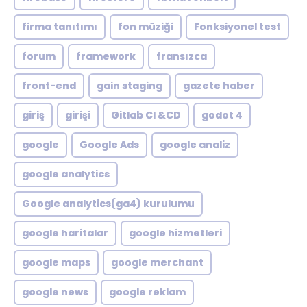
firma tanıtımı
fon müziği
Fonksiyonel test
forum
framework
fransızca
front-end
gain staging
gazete haber
giriş
girişi
Gitlab CI &CD
godot 4
google
Google Ads
google analiz
google analytics
Google analytics(ga4) kurulumu
google haritalar
google hizmetleri
google maps
google merchant
google news
google reklam