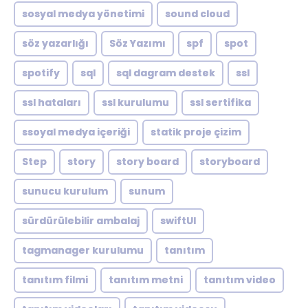
sosyal medya yönetimi
sound cloud
söz yazarlığı
Söz Yazımı
spf
spot
spotify
sql
sql dagram destek
ssl
ssl hataları
ssl kurulumu
ssl sertifika
ssoyal medya içeriği
statik proje çizim
Step
story
story board
storyboard
sunucu kurulum
sunum
sürdürülebilir ambalaj
swiftUI
tagmanager kurulumu
tanıtım
tanıtım filmi
tanıtım metni
tanıtım video