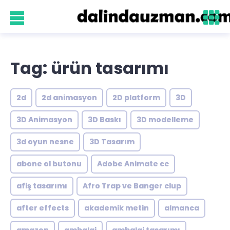
Tag: ürün tasarımı
2d
2d animasyon
2D platform
3D
3D Animasyon
3D Baskı
3D modelleme
3d oyun nesne
3D Tasarım
abone ol butonu
Adobe Animate cc
afiş tasarımı
Afro Trap ve Banger clup
after effects
akademik metin
almanca