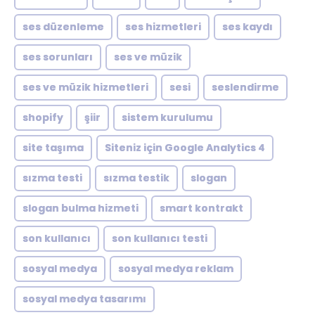
ses düzenleme
ses hizmetleri
ses kaydı
ses sorunları
ses ve müzik
ses ve müzik hizmetleri
sesi
seslendirme
shopify
şiir
sistem kurulumu
site taşıma
Siteniz için Google Analytics 4
sızma testi
sızma testik
slogan
slogan bulma hizmeti
smart kontrakt
son kullanıcı
son kullanıcı testi
sosyal medya
sosyal medya reklam
sosyal medya tasarımı