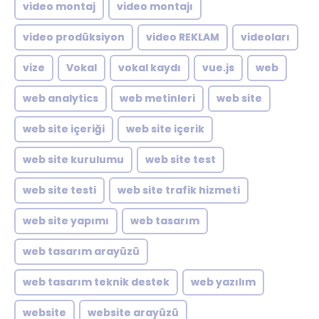
video montaj
video montajı
video prodüksiyon
video REKLAM
videoları
vize
Vokal
vokal kaydı
vue.js
web
web analytics
web metinleri
web site
web site içeriği
web site içerik
web site kurulumu
web site test
web site testi
web site trafik hizmeti
web site yapımı
web tasarım
web tasarım arayüzü
web tasarım teknik destek
web yazılım
website
website arayüzü