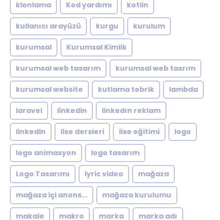
klonlama
Kod yardımı
kotlin
kullanıcı arayüzü
kurgu
kurulum
kurumsal
Kurumsal Kimlik
kurumsal web tasarım
kurumsal web tasrım
kurumsal website
kutlama tebrik
lambda
laravel
linkedin
linkedın reklam
linkedln
lise dersleri
lise eğitimi
logo
logo animasyon
logo tasarım
Logo Tasarımı
lyric video
mağaza
mağaza içi anons...
mağaza kurulumu
makale
makro
marka
marka adı