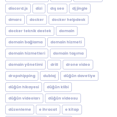
discord.js
dizi
dış seo
dj jingle
dmarc
docker
docker helpdesk
docker teknik destek
domain
domain bağlama
domain hizmeti
domain hizmetleri
domain taşıma
domain yönetimi
drill
drone video
dropshipping
dublaj
düğün davetiye
düğün hikayesi
düğün klibi
düğün videoları
düğün videosu
düzenleme
e ihracat
e kitap