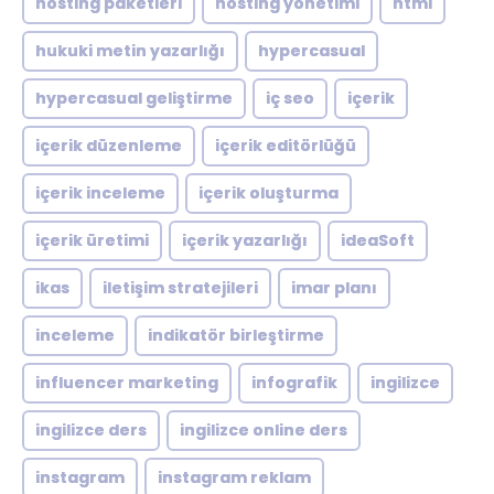
hosting paketleri
hosting yönetimi
html
hukuki metin yazarlığı
hypercasual
hypercasual geliştirme
iç seo
içerik
içerik düzenleme
içerik editörlüğü
içerik inceleme
içerik oluşturma
içerik üretimi
içerik yazarlığı
ideaSoft
ikas
iletişim stratejileri
imar planı
inceleme
indikatör birleştirme
influencer marketing
infografik
ingilizce
ingilizce ders
ingilizce online ders
instagram
instagram reklam