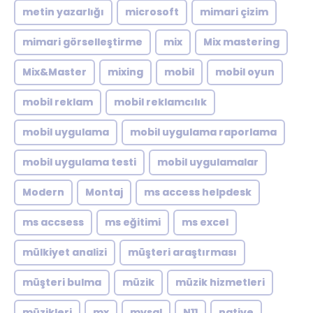
metin yazarlığı
microsoft
mimari çizim
mimari görselleştirme
mix
Mix mastering
Mix&Master
mixing
mobil
mobil oyun
mobil reklam
mobil reklamcılık
mobil uygulama
mobil uygulama raporlama
mobil uygulama testi
mobil uygulamalar
Modern
Montaj
ms access helpdesk
ms accsess
ms eğitimi
ms excel
mülkiyet analizi
müşteri araştırması
müşteri bulma
müzik
müzik hizmetleri
müzikleri
mx
mysql
N11
native