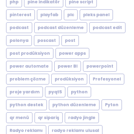
php
pine indikatör
pine script
pinterest
playfab
plc
pleks panel
podcast
podcast düzenleme
podcast edit
polonya
poscast
post
post prodüksiyon
power apps
power automate
power BI
powerpoint
problem çözme
prodüksiyon
Profesyonel
proje yardım
pyqt5
python
python destek
python düzenleme
Pyton
qr menü
qr sipariş
radyo jingle
Radyo reklamı
radyo reklamı ulusal