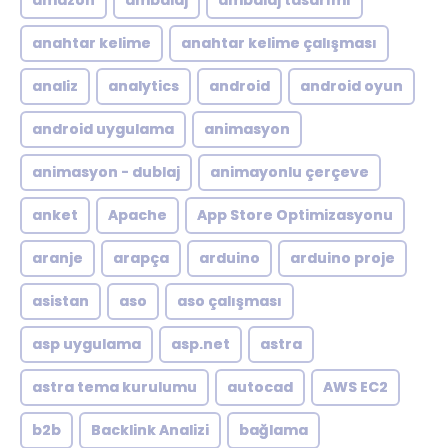
amazon
ambalaj
ambalaj tasarımı
anahtar kelime
anahtar kelime çalışması
analiz
analytics
android
android oyun
android uygulama
animasyon
animasyon - dublaj
animayonlu çerçeve
anket
Apache
App Store Optimizasyonu
aranje
arapça
arduino
arduino proje
asistan
aso
aso çalışması
asp uygulama
asp.net
astra
astra tema kurulumu
autocad
AWS EC2
b2b
Backlink Analizi
bağlama