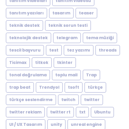
tanıtım videoları
tanıtım videosu
tanıtım yazıları
tasarım
teaser
teknik destek
teknik sorun testi
teknolojik destek
telegram
tema müziği
tescil başvuru
test
tez yazımı
threads
Ticimax
titkok
tkinter
tonal doğrulama
toplu mail
Trap
trap beat
Trendyol
tsoft
türkçe
türkçe seslendirme
twitch
twitter
twitter reklam
twitter rt
txt
Ubuntu
UI / UX Tasarım
unity
unreal engine