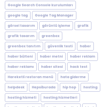
Google Search Console kurulumları
google tag
Google Tag Manager
görsel tasarım
görüntü işleme
grafik
grafik tasarım
greenbox
greenbox tanıtım
güvenlik testi
haber
haber bülteni
haber metni
haber reklam
haber reklamı
haber sitesi
hack test
Hareketli restoran menü
hata giderme
helpdesk
Hepsiburada
hip hop
hosting
hosting hizmeti
hosting hizmetleri