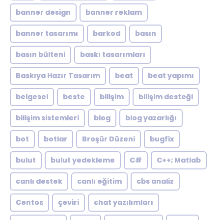
banner design
banner reklam
banner tasarımı
barkod
basın
basın bülteni
baskı tasarımları
Baskıya Hazır Tasarım
beat
beat yapımı
belgesel
beste
bilişim
bilişim desteği
bilişim sistemleri
blog
blog yazarlığı
bot
botlar
Broşür Düzeni
bugfix
bulut
bulut yedekleme
C#
C++; Matlab
canlı destek
canlı eğitim
cbs analiz
Centos
çeviri
chat yazılımları