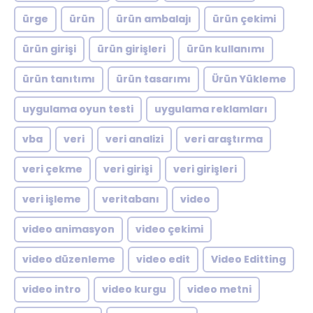
ürge
ürün
ürün ambalajı
ürün çekimi
ürün girişi
ürün girişleri
ürün kullanımı
ürün tanıtımı
ürün tasarımı
Ürün Yükleme
uygulama oyun testi
uygulama reklamları
vba
veri
veri analizi
veri araştırma
veri çekme
veri girişi
veri girişleri
veri işleme
veritabanı
video
video animasyon
video çekimi
video düzenleme
video edit
Video Editting
video intro
video kurgu
video metni