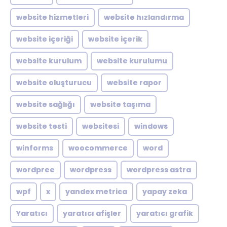
website hizmetleri
website hızlandırma
website içeriği
website içerik
website kurulum
website kurulumu
website oluşturucu
website rapor
website sağlığı
website taşıma
website testi
websitesi
windows
winforms
woocommerce
word
wordpree
wordpress
wordpress astra
wpf
x
yandex metrica
yapay zeka
Yaratıcı
yaratıcı afişler
yaratıcı grafik