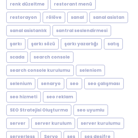
renk düzeltme
restorant menü
restorayon
rölöve
sanal
sanal asistan
sanal asistanlık
santral seslendirmesi
şarkı
şarkı sözü
şarkı yazarlığı
satış
scada
search console
search console kurulumu
seleniom
selenium
senaryo
seo
seo çalışması
seo hizmeti
seo reklam
SEO Stratejisi Oluşturma
seo uyumlu
server
server kurulum
server kurulumu
serverless
Servo
ses
ses deşifre