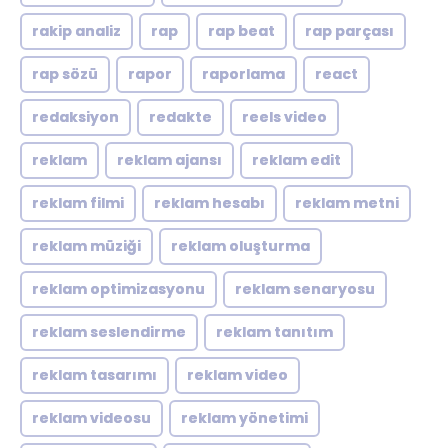
rakip analiz
rap
rap beat
rap parçası
rap sözü
rapor
raporlama
react
redaksiyon
redakte
reels video
reklam
reklam ajansı
reklam edit
reklam filmi
reklam hesabı
reklam metni
reklam müziği
reklam oluşturma
reklam optimizasyonu
reklam senaryosu
reklam seslendirme
reklam tanıtım
reklam tasarımı
reklam video
reklam videosu
reklam yönetimi