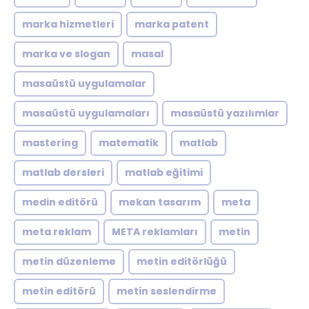
marka hizmetleri
marka patent
marka ve slogan
masal
masaüstü uygulamalar
masaüstü uygulamaları
masaüstü yazılımlar
mastering
matematik
matlab
matlab dersleri
matlab eğitimi
medin editörü
mekan tasarım
meta
meta reklam
META reklamları
metin
metin düzenleme
metin editörlüğü
metin editörü
metin seslendirme