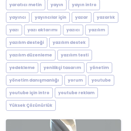
yaratıcı metin
yayın
yayın intro
yayıncı
yayıncılar için
yazar
yazarlık
yazı
yazı aktarımı
yazıcı
yazılım
yazılım desteği
yazılım destek
yazılım düzenleme
yazılım testi
yedekleme
yenilikçi tasarım
yönetim
yönetim danışmanlığı
yorum
youtube
youtube için intro
youtube reklam
Yüksek Çözünürlük