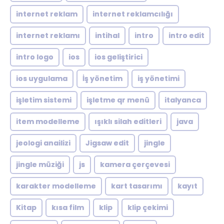
internet reklam
internet reklamcılığı
internet reklamı
intihal
intro
intro edit
intro logo
ios
ios geliştirici
ios uygulama
İş yönetim
iş yönetimi
işletim sistemi
işletme qr menü
italyanca
item modelleme
ışıklı silah editleri
java
jeologi anailizi
Jigsaw edit
jingle
jingle müziği
js
kamera çerçevesi
karakter modelleme
kart tasarımı
kayıt
Kitap
kısa film
klip
klip çekimi