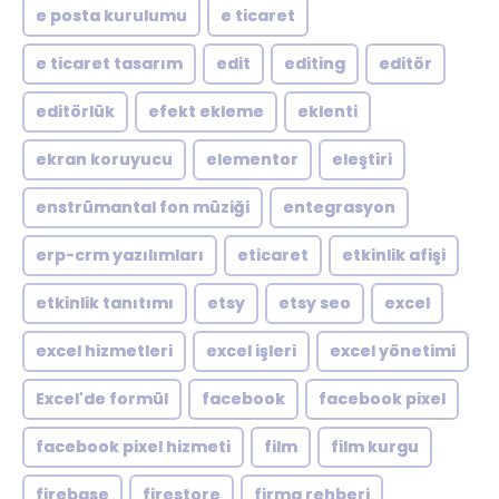
e posta kurulumu
e ticaret
e ticaret tasarım
edit
editing
editör
editörlük
efekt ekleme
eklenti
ekran koruyucu
elementor
eleştiri
enstrümantal fon müziği
entegrasyon
erp-crm yazılımları
eticaret
etkinlik afişi
etkinlik tanıtımı
etsy
etsy seo
excel
excel hizmetleri
excel işleri
excel yönetimi
Excel'de formül
facebook
facebook pixel
facebook pixel hizmeti
film
film kurgu
firebase
firestore
firma rehberi