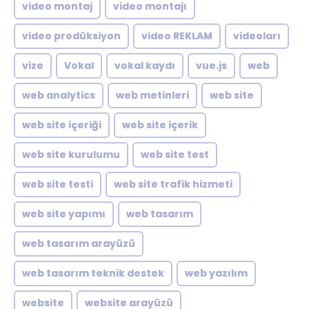
video montaj
video montajı
video prodüksiyon
video REKLAM
videoları
vize
Vokal
vokal kaydı
vue.js
web
web analytics
web metinleri
web site
web site içeriği
web site içerik
web site kurulumu
web site test
web site testi
web site trafik hizmeti
web site yapımı
web tasarım
web tasarım arayüzü
web tasarım teknik destek
web yazılım
website
website arayüzü