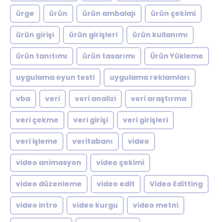
ürge
ürün
ürün ambalajı
ürün çekimi
ürün girişi
ürün girişleri
ürün kullanımı
ürün tanıtımı
ürün tasarımı
Ürün Yükleme
uygulama oyun testi
uygulama reklamları
vba
veri
veri analizi
veri araştırma
veri çekme
veri girişi
veri girişleri
veri işleme
veritabanı
video
video animasyon
video çekimi
video düzenleme
video edit
Video Editting
video intro
video kurgu
video metni