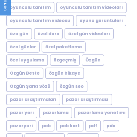
oyunculu tanıtım
oyunculu tanıtım videoları
oyunculu tanıtım videosu
oyunu görüntüleri
öze gün
özel ders
özel gün videoları
özel günler
özel paketleme
özel uygulama
özgeçmiş
Özgün
Özgün Beste
özgün hikaye
Özgün Şarkı Sözü
özgün seo
pazar araştırmaları
pazar araştırması
pazar yeri
pazarlama
pazarlama yönetimi
pazaryeri
pcb
pcb kart
pdf
pdo