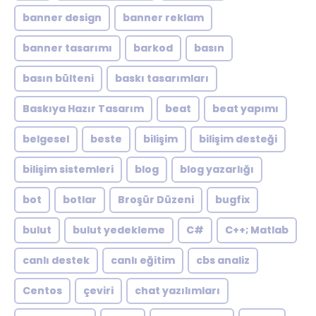
banner design
banner reklam
banner tasarımı
barkod
basın
basın bülteni
baskı tasarımları
Baskıya Hazır Tasarım
beat
beat yapımı
belgesel
beste
bilişim
bilişim desteği
bilişim sistemleri
blog
blog yazarlığı
bot
botlar
Broşür Düzeni
bugfix
bulut
bulut yedekleme
C#
C++; Matlab
canlı destek
canlı eğitim
cbs analiz
Centos
çeviri
chat yazılımları