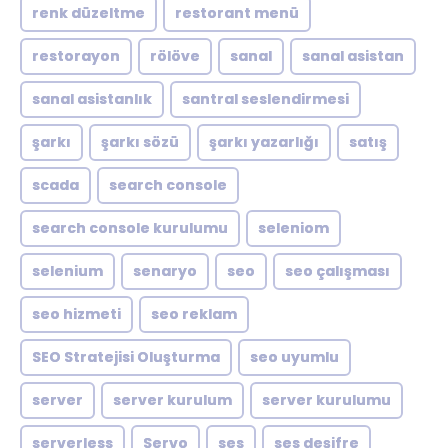
renk düzeltme
restorant menü
restorayon
rölöve
sanal
sanal asistan
sanal asistanlık
santral seslendirmesi
şarkı
şarkı sözü
şarkı yazarlığı
satış
scada
search console
search console kurulumu
seleniom
selenium
senaryo
seo
seo çalışması
seo hizmeti
seo reklam
SEO Stratejisi Oluşturma
seo uyumlu
server
server kurulum
server kurulumu
serverless
Servo
ses
ses deşifre