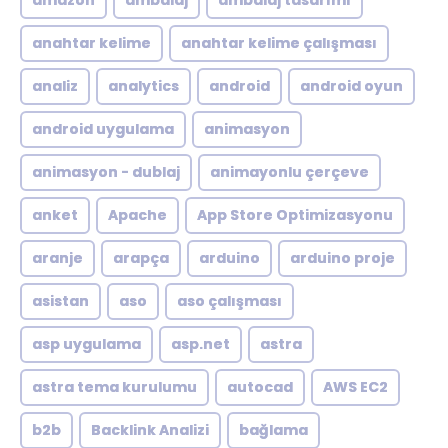
amazon
ambalaj
ambalaj tasarımı
anahtar kelime
anahtar kelime çalışması
analiz
analytics
android
android oyun
android uygulama
animasyon
animasyon - dublaj
animayonlu çerçeve
anket
Apache
App Store Optimizasyonu
aranje
arapça
arduino
arduino proje
asistan
aso
aso çalışması
asp uygulama
asp.net
astra
astra tema kurulumu
autocad
AWS EC2
b2b
Backlink Analizi
bağlama