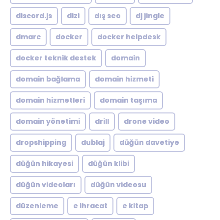
discord.js
dizi
dış seo
dj jingle
dmarc
docker
docker helpdesk
docker teknik destek
domain
domain bağlama
domain hizmeti
domain hizmetleri
domain taşıma
domain yönetimi
drill
drone video
dropshipping
dublaj
düğün davetiye
düğün hikayesi
düğün klibi
düğün videoları
düğün videosu
düzenleme
e ihracat
e kitap