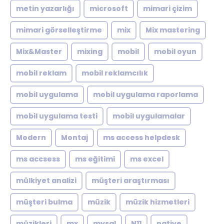
metin yazarlığı
microsoft
mimari çizim
mimari görselleştirme
mix
Mix mastering
Mix&Master
mixing
mobil
mobil oyun
mobil reklam
mobil reklamcılık
mobil uygulama
mobil uygulama raporlama
mobil uygulama testi
mobil uygulamalar
Modern
Montaj
ms access helpdesk
ms accsess
ms eğitimi
ms excel
mülkiyet analizi
müşteri araştırması
müşteri bulma
müzik
müzik hizmetleri
müzikleri
mx
mysql
N11
native