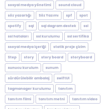
sosyal medya yönetimi
sound cloud
söz yazarlığı
Söz Yazımı
spf
spot
spotify
sql
sql dagram destek
ssl
ssl hataları
ssl kurulumu
ssl sertifika
ssoyal medya içeriği
statik proje çizim
Step
story
story board
storyboard
sunucu kurulum
sunum
sürdürülebilir ambalaj
swiftUI
tagmanager kurulumu
tanıtım
tanıtım filmi
tanıtım metni
tanıtım video