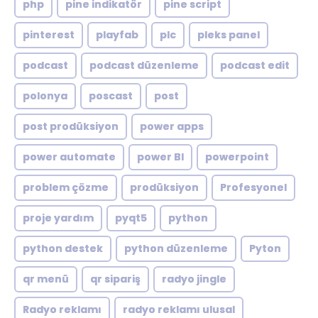
php
pine indikatör
pine script
pinterest
playfab
plc
pleks panel
podcast
podcast düzenleme
podcast edit
polonya
poscast
post
post prodüksiyon
power apps
power automate
power BI
powerpoint
problem çözme
prodüksiyon
Profesyonel
proje yardım
pyqt5
python
python destek
python düzenleme
Pyton
qr menü
qr sipariş
radyo jingle
Radyo reklamı
radyo reklamı ulusal