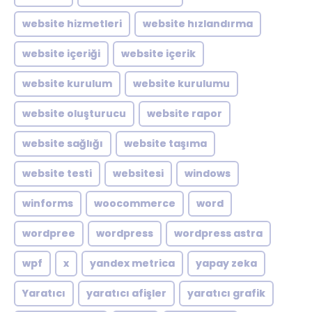
website hizmetleri
website hızlandırma
website içeriği
website içerik
website kurulum
website kurulumu
website oluşturucu
website rapor
website sağlığı
website taşıma
website testi
websitesi
windows
winforms
woocommerce
word
wordpree
wordpress
wordpress astra
wpf
x
yandex metrica
yapay zeka
Yaratıcı
yaratıcı afişler
yaratıcı grafik