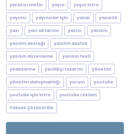
yaratıcı metin
yayın
yayın intro
yayıncı
yayıncılar için
yazar
yazarlık
yazı
yazı aktarımı
yazıcı
yazılım
yazılım desteği
yazılım destek
yazılım düzenleme
yazılım testi
yedekleme
yenilikçi tasarım
yönetim
yönetim danışmanlığı
yorum
youtube
youtube için intro
youtube reklam
Yüksek Çözünürlük