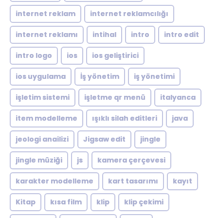
internet reklam
internet reklamcılığı
internet reklamı
intihal
intro
intro edit
intro logo
ios
ios geliştirici
ios uygulama
İş yönetim
iş yönetimi
işletim sistemi
işletme qr menü
italyanca
item modelleme
ışıklı silah editleri
java
jeologi anailizi
Jigsaw edit
jingle
jingle müziği
js
kamera çerçevesi
karakter modelleme
kart tasarımı
kayıt
Kitap
kısa film
klip
klip çekimi