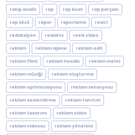
rakip analiz
rap
rap beat
rap parçası
rap sözü
rapor
raporlama
react
redaksiyon
redakte
reels video
reklam
reklam ajansı
reklam edit
reklam filmi
reklam hesabı
reklam metni
reklam müziği
reklam oluşturma
reklam optimizasyonu
reklam senaryosu
reklam seslendirme
reklam tanıtım
reklam tasarımı
reklam video
reklam videosu
reklam yönetimi