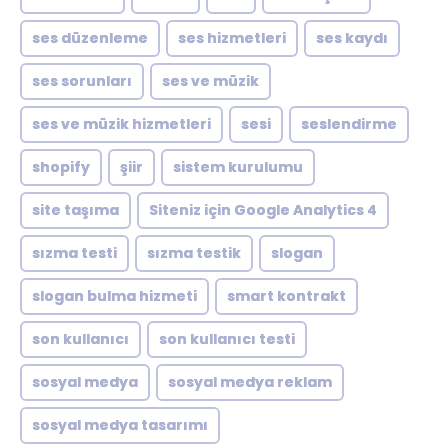
ses düzenleme
ses hizmetleri
ses kaydı
ses sorunları
ses ve müzik
ses ve müzik hizmetleri
sesi
seslendirme
shopify
şiir
sistem kurulumu
site taşıma
Siteniz için Google Analytics 4
sızma testi
sızma testik
slogan
slogan bulma hizmeti
smart kontrakt
son kullanıcı
son kullanıcı testi
sosyal medya
sosyal medya reklam
sosyal medya tasarımı