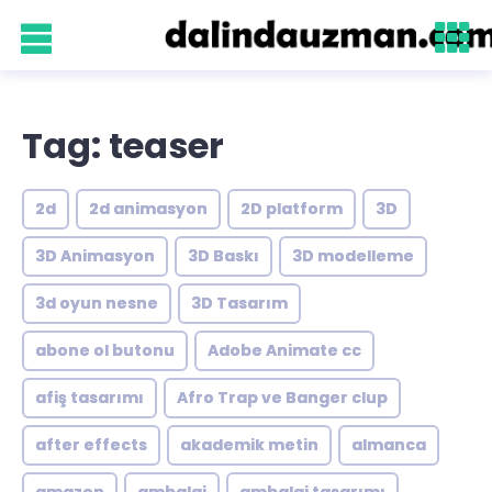
Tag: teaser
2d
2d animasyon
2D platform
3D
3D Animasyon
3D Baskı
3D modelleme
3d oyun nesne
3D Tasarım
abone ol butonu
Adobe Animate cc
afiş tasarımı
Afro Trap ve Banger clup
after effects
akademik metin
almanca