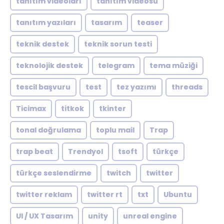
tanıtım videoları
tanıtım videosu
tanıtım yazıları
tasarım
teaser
teknik destek
teknik sorun testi
teknolojik destek
telegram
tema müziği
tescil başvuru
test
tez yazımı
threads
Ticimax
titkok
tkinter
tonal doğrulama
toplu mail
Trap
trap beat
Trendyol
tsoft
türkçe
türkçe seslendirme
twitch
twitter
twitter reklam
twitter rt
txt
Ubuntu
UI / UX Tasarım
unity
unreal engine