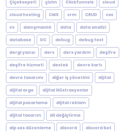
Çiçeksepeti
çizim
Clickfunnels
cloud
cloud hosting
CMS
crm
CRUD
css
cv
danışmanlık
data
data analizi
database
DC
debug
debug test
dergi yazısı
ders
ders yardım
deşifre
deşifre hizmeti
destek
devre kartı
devre tasarımı
diğer iş yönetimi
dijital
dijital arge
dijital illüstrasyonlar
dijital pazarlama
dijital reklam
dijital tasarım
dil değiştirme
dip ses düzenleme
discord
discord bot