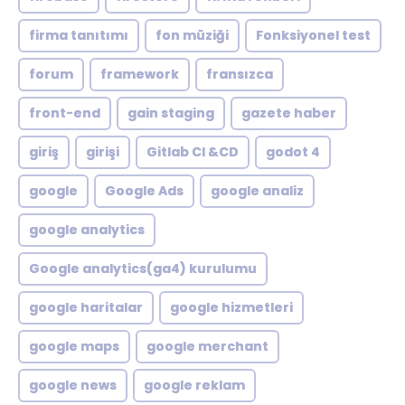
firma tanıtımı
fon müziği
Fonksiyonel test
forum
framework
fransızca
front-end
gain staging
gazete haber
giriş
girişi
Gitlab CI &CD
godot 4
google
Google Ads
google analiz
google analytics
Google analytics(ga4) kurulumu
google haritalar
google hizmetleri
google maps
google merchant
google news
google reklam