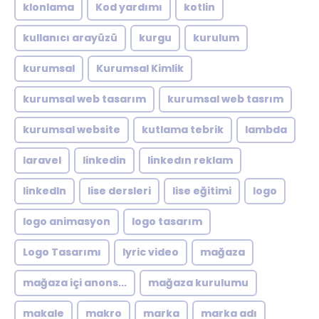
klonlama
Kod yardımı
kotlin
kullanıcı arayüzü
kurgu
kurulum
kurumsal
Kurumsal Kimlik
kurumsal web tasarım
kurumsal web tasrım
kurumsal website
kutlama tebrik
lambda
laravel
linkedin
linkedın reklam
linkedln
lise dersleri
lise eğitimi
logo
logo animasyon
logo tasarım
Logo Tasarımı
lyric video
mağaza
mağaza içi anons...
mağaza kurulumu
makale
makro
marka
marka adı