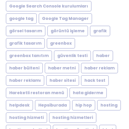
Google Search Console kurulumları
google tag
Google Tag Manager
görsel tasarım
görüntü işleme
grafik
grafik tasarım
greenbox
greenbox tanıtım
güvenlik testi
haber
haber bülteni
haber metni
haber reklam
haber reklamı
haber sitesi
hack test
Hareketli restoran menü
hata giderme
helpdesk
Hepsiburada
hip hop
hosting
hosting hizmeti
hosting hizmetleri