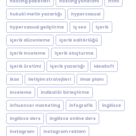
hosting paketleri
hosting yönetimi
html
hukuki metin yazarlığı
hypercasual
hypercasual geliştirme
iç seo
içerik
içerik düzenleme
içerik editörlüğü
içerik inceleme
içerik oluşturma
içerik üretimi
içerik yazarlığı
ideaSoft
ikas
iletişim stratejileri
imar planı
inceleme
indikatör birleştirme
influencer marketing
infografik
ingilizce
ingilizce ders
ingilizce online ders
instagram
instagram reklam