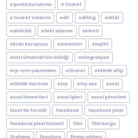
e posta kurulumu
e ticaret
e ticaret tasarım
edit
editing
editör
editörlük
efekt ekleme
eklenti
ekran koruyucu
elementor
eleştiri
enstrümantal fon müziği
entegrasyon
erp-crm yazılımları
eticaret
etkinlik afişi
etkinlik tanıtımı
etsy
etsy seo
excel
excel hizmetleri
excel işleri
excel yönetimi
Excel'de formül
facebook
facebook pixel
facebook pixel hizmeti
film
film kurgu
firebase
firestore
firma rehberi