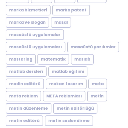
marka hizmetleri
marka patent
marka ve slogan
masal
masaüstü uygulamalar
masaüstü uygulamaları
masaüstü yazılımlar
mastering
matematik
matlab
matlab dersleri
matlab eğitimi
medin editörü
mekan tasarım
meta
meta reklam
META reklamları
metin
metin düzenleme
metin editörlüğü
metin editörü
metin seslendirme