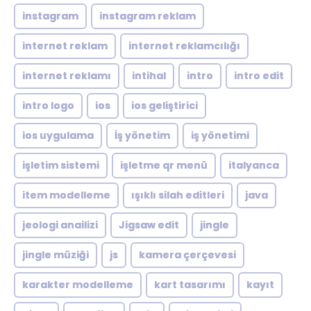
instagram
instagram reklam
internet reklam
internet reklamcılığı
internet reklamı
intihal
intro
intro edit
intro logo
ios
ios geliştirici
ios uygulama
İş yönetim
iş yönetimi
işletim sistemi
işletme qr menü
italyanca
item modelleme
ışıklı silah editleri
java
jeologi anailizi
Jigsaw edit
jingle
jingle müziği
js
kamera çerçevesi
karakter modelleme
kart tasarımı
kayıt