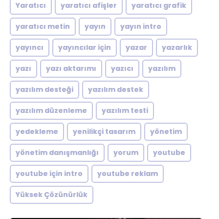
Yaratıcı
yaratıcı afişler
yaratıcı grafik
yaratıcı metin
yayın
yayın intro
yayıncı
yayıncılar için
yazar
yazarlık
yazı
yazı aktarımı
yazıcı
yazılım
yazılım desteği
yazılım destek
yazılım düzenleme
yazılım testi
yedekleme
yenilikçi tasarım
yönetim
yönetim danışmanlığı
yorum
youtube
youtube için intro
youtube reklam
Yüksek Çözünürlük