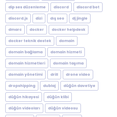
dip ses düzenleme
discord
discord bot
discord.js
dizi
dış seo
dj jingle
dmarc
docker
docker helpdesk
docker teknik destek
domain
domain bağlama
domain hizmeti
domain hizmetleri
domain taşıma
domain yönetimi
drill
drone video
dropshipping
dublaj
düğün davetiye
düğün hikayesi
düğün klibi
düğün videoları
düğün videosu