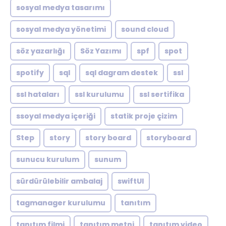
sosyal medya tasarımı
sosyal medya yönetimi
sound cloud
söz yazarlığı
Söz Yazımı
spf
spot
spotify
sql
sql dagram destek
ssl
ssl hataları
ssl kurulumu
ssl sertifika
ssoyal medya içeriği
statik proje çizim
Step
story
story board
storyboard
sunucu kurulum
sunum
sürdürülebilir ambalaj
swiftUI
tagmanager kurulumu
tanıtım
tanıtım filmi
tanıtım metni
tanıtım video