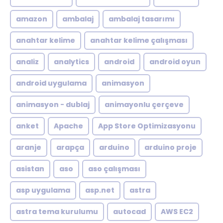
amazon
ambalaj
ambalaj tasarımı
anahtar kelime
anahtar kelime çalışması
analiz
analytics
android
android oyun
android uygulama
animasyon
animasyon - dublaj
animayonlu çerçeve
anket
Apache
App Store Optimizasyonu
aranje
arapça
arduino
arduino proje
asistan
aso
aso çalışması
asp uygulama
asp.net
astra
astra tema kurulumu
autocad
AWS EC2