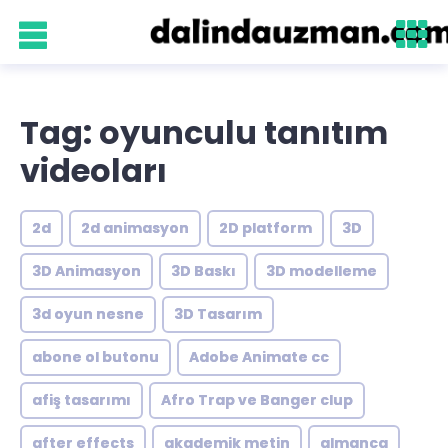
Tag: oyunculu tanıtım
videoları
2d
2d animasyon
2D platform
3D
3D Animasyon
3D Baskı
3D modelleme
3d oyun nesne
3D Tasarım
abone ol butonu
Adobe Animate cc
afiş tasarımı
Afro Trap ve Banger clup
after effects
akademik metin
almanca