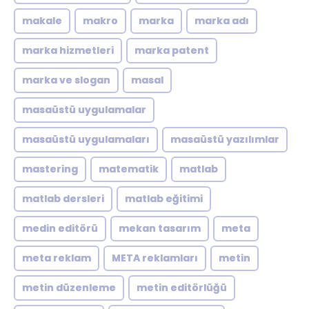
makale
makro
marka
marka adı
marka hizmetleri
marka patent
marka ve slogan
masal
masaüstü uygulamalar
masaüstü uygulamaları
masaüstü yazılımlar
mastering
matematik
matlab
matlab dersleri
matlab eğitimi
medin editörü
mekan tasarım
meta
meta reklam
META reklamları
metin
metin düzenleme
metin editörlüğü