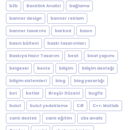
b2b
Backlink Analizi
bağlama
banner design
banner reklam
banner tasarımı
barkod
basın
basın bülteni
baskı tasarımları
Baskıya Hazır Tasarım
beat
beat yapımı
belgesel
beste
bilişim
bilişim desteği
bilişim sistemleri
blog
blog yazarlığı
bot
botlar
Broşür Düzeni
bugfix
bulut
bulut yedekleme
C#
C++; Matlab
canlı destek
canlı eğitim
cbs analiz