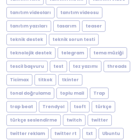
tanıtım videoları
tanıtım videosu
tanıtım yazıları
tasarım
teaser
teknik destek
teknik sorun testi
teknolojik destek
telegram
tema müziği
tescil başvuru
test
tez yazımı
threads
Ticimax
titkok
tkinter
tonal doğrulama
toplu mail
Trap
trap beat
Trendyol
tsoft
türkçe
türkçe seslendirme
twitch
twitter
twitter reklam
twitter rt
txt
Ubuntu