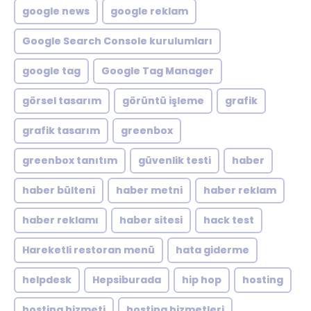
google news
google reklam
Google Search Console kurulumları
google tag
Google Tag Manager
görsel tasarım
görüntü işleme
grafik
grafik tasarım
greenbox
greenbox tanıtım
güvenlik testi
haber
haber bülteni
haber metni
haber reklam
haber reklamı
haber sitesi
hack test
Hareketli restoran menü
hata giderme
helpdesk
Hepsiburada
hip hop
hosting
hosting hizmeti
hosting hizmetleri