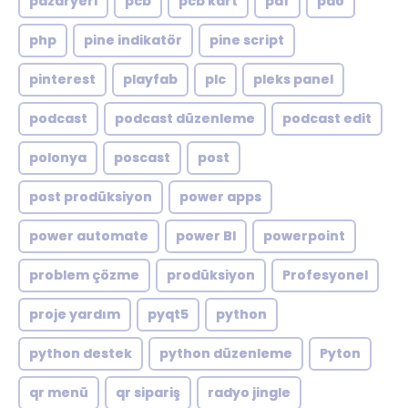
pazaryeri
pcb
pcb kart
pdf
pdo
php
pine indikatör
pine script
pinterest
playfab
plc
pleks panel
podcast
podcast düzenleme
podcast edit
polonya
poscast
post
post prodüksiyon
power apps
power automate
power BI
powerpoint
problem çözme
prodüksiyon
Profesyonel
proje yardım
pyqt5
python
python destek
python düzenleme
Pyton
qr menü
qr sipariş
radyo jingle