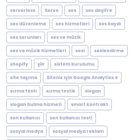
serverless
Servo
ses
ses deşifre
ses düzenleme
ses hizmetleri
ses kaydı
ses sorunları
ses ve müzik
ses ve müzik hizmetleri
sesi
seslendirme
shopify
şiir
sistem kurulumu
site taşıma
Siteniz için Google Analytics 4
sızma testi
sızma testik
slogan
slogan bulma hizmeti
smart kontrakt
son kullanıcı
son kullanıcı testi
sosyal medya
sosyal medya reklam