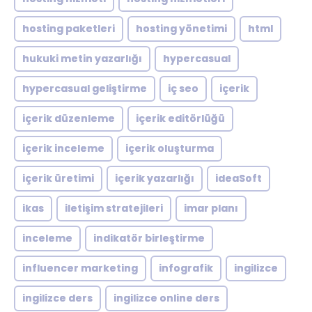
hosting paketleri
hosting yönetimi
html
hukuki metin yazarlığı
hypercasual
hypercasual geliştirme
iç seo
içerik
içerik düzenleme
içerik editörlüğü
içerik inceleme
içerik oluşturma
içerik üretimi
içerik yazarlığı
ideaSoft
ikas
iletişim stratejileri
imar planı
inceleme
indikatör birleştirme
influencer marketing
infografik
ingilizce
ingilizce ders
ingilizce online ders