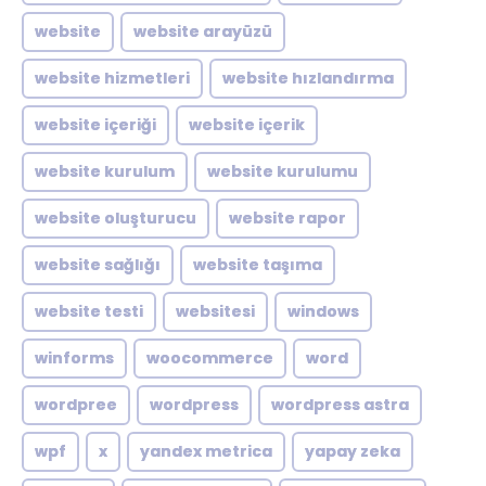
website
website arayüzü
website hizmetleri
website hızlandırma
website içeriği
website içerik
website kurulum
website kurulumu
website oluşturucu
website rapor
website sağlığı
website taşıma
website testi
websitesi
windows
winforms
woocommerce
word
wordpree
wordpress
wordpress astra
wpf
x
yandex metrica
yapay zeka