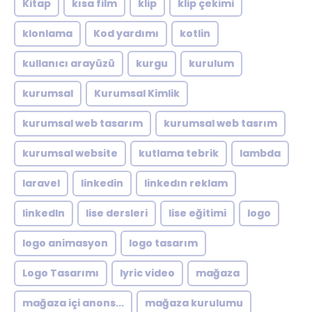
Kitap
kısa film
klip
klip çekimi
klonlama
Kod yardımı
kotlin
kullanıcı arayüzü
kurgu
kurulum
kurumsal
Kurumsal Kimlik
kurumsal web tasarım
kurumsal web tasrım
kurumsal website
kutlama tebrik
lambda
laravel
linkedin
linkedın reklam
linkedln
lise dersleri
lise eğitimi
logo
logo animasyon
logo tasarım
Logo Tasarımı
lyric video
mağaza
mağaza içi anons...
mağaza kurulumu