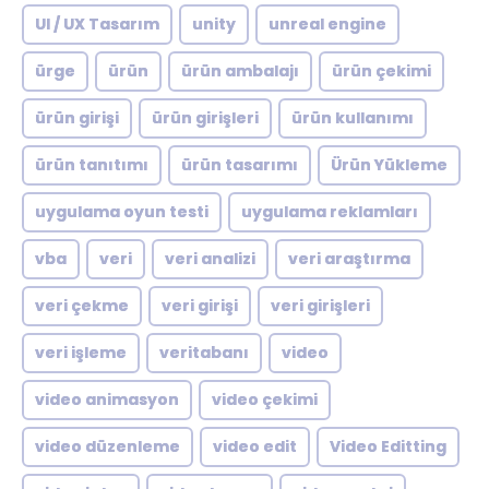
UI / UX Tasarım
unity
unreal engine
ürge
ürün
ürün ambalajı
ürün çekimi
ürün girişi
ürün girişleri
ürün kullanımı
ürün tanıtımı
ürün tasarımı
Ürün Yükleme
uygulama oyun testi
uygulama reklamları
vba
veri
veri analizi
veri araştırma
veri çekme
veri girişi
veri girişleri
veri işleme
veritabanı
video
video animasyon
video çekimi
video düzenleme
video edit
Video Editting