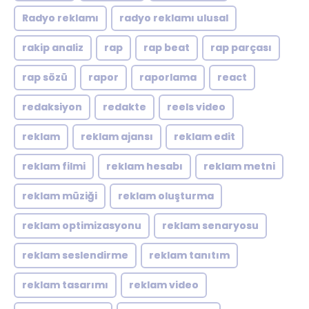
Radyo reklamı
radyo reklamı ulusal
rakip analiz
rap
rap beat
rap parçası
rap sözü
rapor
raporlama
react
redaksiyon
redakte
reels video
reklam
reklam ajansı
reklam edit
reklam filmi
reklam hesabı
reklam metni
reklam müziği
reklam oluşturma
reklam optimizasyonu
reklam senaryosu
reklam seslendirme
reklam tanıtım
reklam tasarımı
reklam video