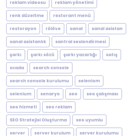
reklam videosu
reklam yönetimi
renk düzeltme
restorant menü
restorayon
rölöve
sanal
sanal asistan
sanal asistanlık
santral seslendirmesi
şarkı
şarkı sözü
şarkı yazarlığı
satış
scada
search console
search console kurulumu
seleniom
selenium
senaryo
seo
seo çalışması
seo hizmeti
seo reklam
SEO Stratejisi Oluşturma
seo uyumlu
server
server kurulum
server kurulumu