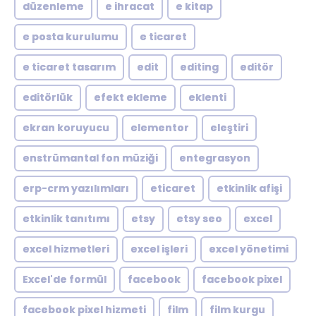
düzenleme
e ihracat
e kitap
e posta kurulumu
e ticaret
e ticaret tasarım
edit
editing
editör
editörlük
efekt ekleme
eklenti
ekran koruyucu
elementor
eleştiri
enstrümantal fon müziği
entegrasyon
erp-crm yazılımları
eticaret
etkinlik afişi
etkinlik tanıtımı
etsy
etsy seo
excel
excel hizmetleri
excel işleri
excel yönetimi
Excel'de formül
facebook
facebook pixel
facebook pixel hizmeti
film
film kurgu