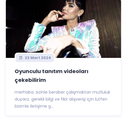
22 Mart 2024
Oyunculu tanıtım videoları
çekebilirim
merhaba. sizinle beraber çalışmaktan mutluluk
duyarız. gerekli bilgi ve fikir alışverişi için lütfen
bizimle iletişime g...