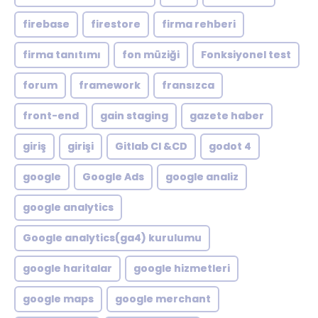
firebase
firestore
firma rehberi
firma tanıtımı
fon müziği
Fonksiyonel test
forum
framework
fransızca
front-end
gain staging
gazete haber
giriş
girişi
Gitlab CI &CD
godot 4
google
Google Ads
google analiz
google analytics
Google analytics(ga4) kurulumu
google haritalar
google hizmetleri
google maps
google merchant