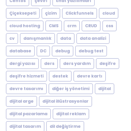
Centos
çeviri
chat yazılımları
Çiçeksepeti
çizim
Clickfunnels
cloud
cloud hosting
CMS
crm
CRUD
css
cv
danışmanlık
data
data analizi
database
DC
debug
debug test
dergi yazısı
ders
ders yardım
deşifre
deşifre hizmeti
destek
devre kartı
devre tasarımı
diğer iş yönetimi
dijital
dijital arge
dijital illüstrasyonlar
dijital pazarlama
dijital reklam
dijital tasarım
dil değiştirme