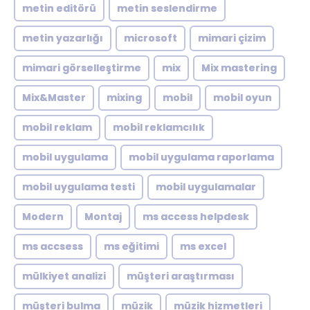
metin editörü
metin seslendirme
metin yazarlığı
microsoft
mimari çizim
mimari görselleştirme
mix
Mix mastering
Mix&Master
mixing
mobil
mobil oyun
mobil reklam
mobil reklamcılık
mobil uygulama
mobil uygulama raporlama
mobil uygulama testi
mobil uygulamalar
Modern
Montaj
ms access helpdesk
ms accsess
ms eğitimi
ms excel
mülkiyet analizi
müşteri araştırması
müşteri bulma
müzik
müzik hizmetleri