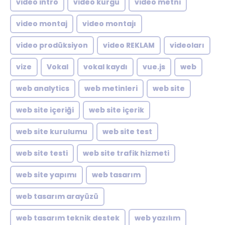
video intro
video kurgu
video metni
video montaj
video montajı
video prodüksiyon
video REKLAM
videoları
vize
Vokal
vokal kaydı
vue.js
web
web analytics
web metinleri
web site
web site içeriği
web site içerik
web site kurulumu
web site test
web site testi
web site trafik hizmeti
web site yapımı
web tasarım
web tasarım arayüzü
web tasarım teknik destek
web yazılım