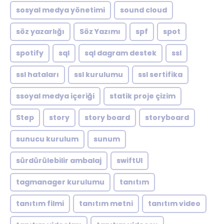
sosyal medya yönetimi
sound cloud
söz yazarlığı
Söz Yazımı
spf
spot
spotify
sql
sql dagram destek
ssl
ssl hataları
ssl kurulumu
ssl sertifika
ssoyal medya içeriği
statik proje çizim
Step
story
story board
storyboard
sunucu kurulum
sunum
sürdürülebilir ambalaj
swiftUI
tagmanager kurulumu
tanıtım
tanıtım filmi
tanıtım metni
tanıtım video