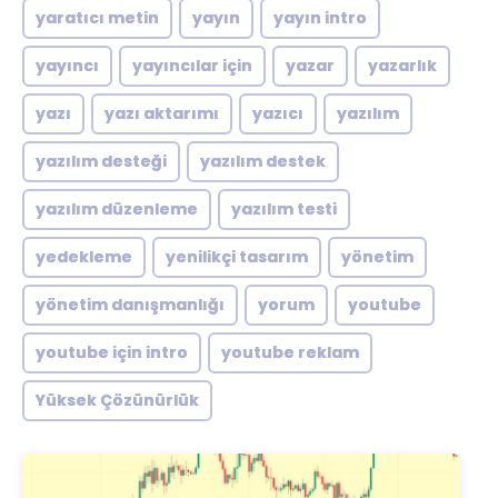
yaratıcı metin
yayın
yayın intro
yayıncı
yayıncılar için
yazar
yazarlık
yazı
yazı aktarımı
yazıcı
yazılım
yazılım desteği
yazılım destek
yazılım düzenleme
yazılım testi
yedekleme
yenilikçi tasarım
yönetim
yönetim danışmanlığı
yorum
youtube
youtube için intro
youtube reklam
Yüksek Çözünürlük