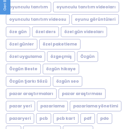
oyunculu tanıtım
oyunculu tanıtım videoları
oyunculu tanıtım videosu
oyunu görüntüleri
öze gün
özel ders
özel gün videoları
özel günler
özel paketleme
özel uygulama
özgeçmiş
Özgün
Özgün Beste
özgün hikaye
Özgün Şarkı Sözü
özgün seo
pazar araştırmaları
pazar araştırması
pazar yeri
pazarlama
pazarlama yönetimi
pazaryeri
pcb
pcb kart
pdf
pdo