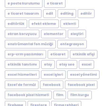
e posta kurulumu
e ticaret
e ticaret tasarım
edit
editing
editör
editörlük
efekt ekleme
eklenti
ekran koruyucu
elementor
eleştiri
enstrümantal fon müziği
entegrasyon
erp-crm yazılımları
eticaret
etkinlik afişi
etkinlik tanıtımı
etsy
etsy seo
excel
excel hizmetleri
excel işleri
excel yönetimi
Excel'de formül
facebook
facebook pixel
facebook pixel hizmeti
film
film kurgu
firebase
firestore
firma rehberi