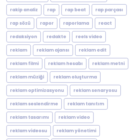
rakip analiz
rap
rap beat
rap parçası
rap sözü
rapor
raporlama
react
redaksiyon
redakte
reels video
reklam
reklam ajansı
reklam edit
reklam filmi
reklam hesabı
reklam metni
reklam müziği
reklam oluşturma
reklam optimizasyonu
reklam senaryosu
reklam seslendirme
reklam tanıtım
reklam tasarımı
reklam video
reklam videosu
reklam yönetimi