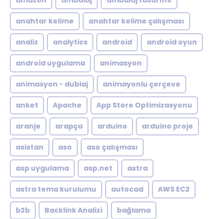
amazon
ambalaj
ambalaj tasarımı
anahtar kelime
anahtar kelime çalışması
analiz
analytics
android
android oyun
android uygulama
animasyon
animasyon - dublaj
animayonlu çerçeve
anket
Apache
App Store Optimizasyonu
aranje
arapça
arduino
arduino proje
asistan
aso
aso çalışması
asp uygulama
asp.net
astra
astra tema kurulumu
autocad
AWS EC2
b2b
Backlink Analizi
bağlama