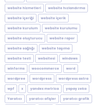
website hizmetleri
website hızlandırma
website içeriği
website içerik
website kurulum
website kurulumu
website oluşturucu
website rapor
website sağlığı
website taşıma
website testi
websitesi
windows
winforms
woocommerce
word
wordpree
wordpress
wordpress astra
wpf
x
yandex metrica
yapay zeka
Yaratıcı
yaratıcı afişler
yaratıcı grafik