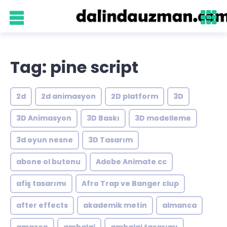
Tag: pine script
2d
2d animasyon
2D platform
3D
3D Animasyon
3D Baskı
3D modelleme
3d oyun nesne
3D Tasarım
abone ol butonu
Adobe Animate cc
afiş tasarımı
Afro Trap ve Banger clup
after effects
akademik metin
almanca