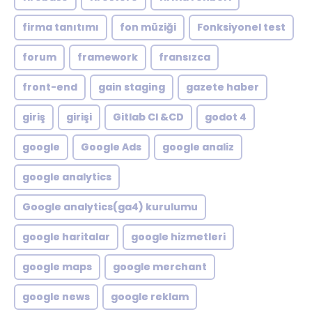
firma tanıtımı
fon müziği
Fonksiyonel test
forum
framework
fransızca
front-end
gain staging
gazete haber
giriş
girişi
Gitlab CI &CD
godot 4
google
Google Ads
google analiz
google analytics
Google analytics(ga4) kurulumu
google haritalar
google hizmetleri
google maps
google merchant
google news
google reklam