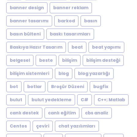
banner design
banner reklam
banner tasarımı
barkod
basın
basın bülteni
baskı tasarımları
Baskıya Hazır Tasarım
beat
beat yapımı
belgesel
beste
bilişim
bilişim desteği
bilişim sistemleri
blog
blog yazarlığı
bot
botlar
Broşür Düzeni
bugfix
bulut
bulut yedekleme
C#
C++; Matlab
canlı destek
canlı eğitim
cbs analiz
Centos
çeviri
chat yazılımları