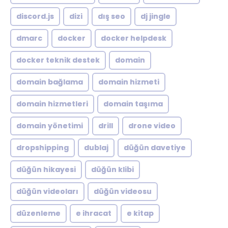
discord.js
dizi
dış seo
dj jingle
dmarc
docker
docker helpdesk
docker teknik destek
domain
domain bağlama
domain hizmeti
domain hizmetleri
domain taşıma
domain yönetimi
drill
drone video
dropshipping
dublaj
düğün davetiye
düğün hikayesi
düğün klibi
düğün videoları
düğün videosu
düzenleme
e ihracat
e kitap