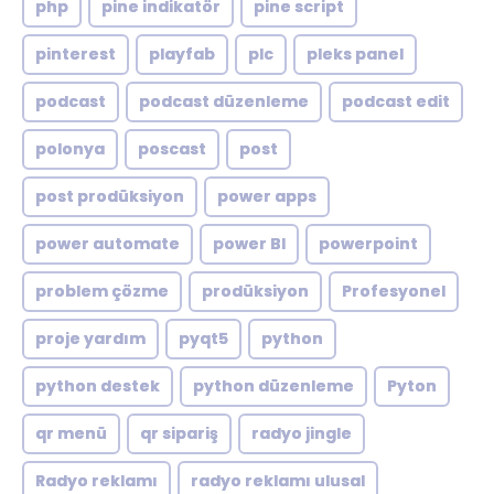
php
pine indikatör
pine script
pinterest
playfab
plc
pleks panel
podcast
podcast düzenleme
podcast edit
polonya
poscast
post
post prodüksiyon
power apps
power automate
power BI
powerpoint
problem çözme
prodüksiyon
Profesyonel
proje yardım
pyqt5
python
python destek
python düzenleme
Pyton
qr menü
qr sipariş
radyo jingle
Radyo reklamı
radyo reklamı ulusal