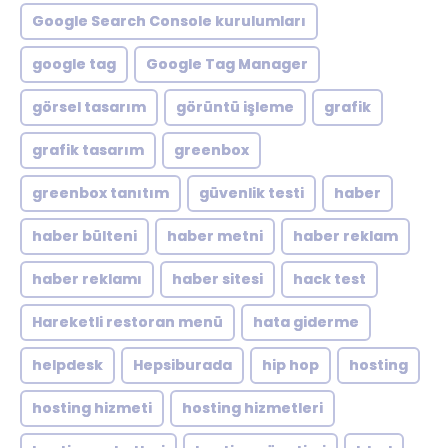
Google Search Console kurulumları
google tag
Google Tag Manager
görsel tasarım
görüntü işleme
grafik
grafik tasarım
greenbox
greenbox tanıtım
güvenlik testi
haber
haber bülteni
haber metni
haber reklam
haber reklamı
haber sitesi
hack test
Hareketli restoran menü
hata giderme
helpdesk
Hepsiburada
hip hop
hosting
hosting hizmeti
hosting hizmetleri