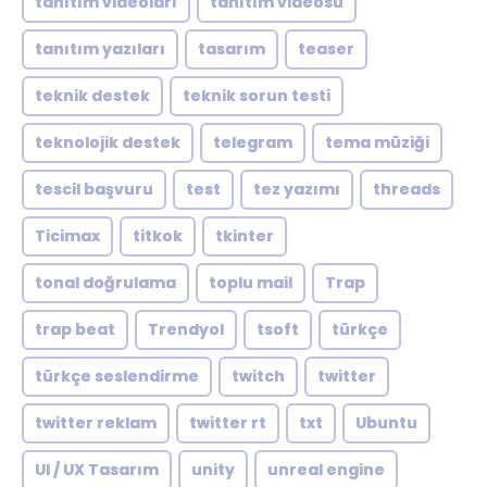
tanıtım videoları
tanıtım videosu
tanıtım yazıları
tasarım
teaser
teknik destek
teknik sorun testi
teknolojik destek
telegram
tema müziği
tescil başvuru
test
tez yazımı
threads
Ticimax
titkok
tkinter
tonal doğrulama
toplu mail
Trap
trap beat
Trendyol
tsoft
türkçe
türkçe seslendirme
twitch
twitter
twitter reklam
twitter rt
txt
Ubuntu
UI / UX Tasarım
unity
unreal engine