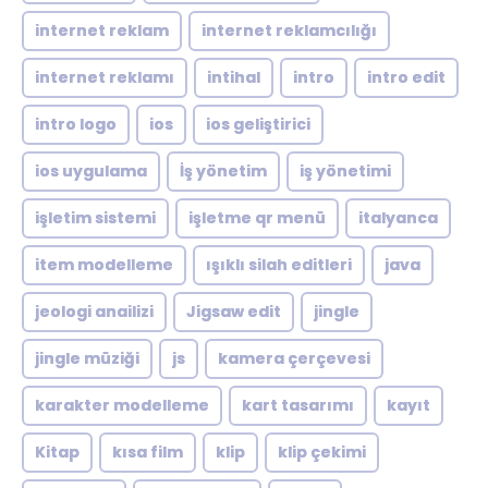
internet reklam
internet reklamcılığı
internet reklamı
intihal
intro
intro edit
intro logo
ios
ios geliştirici
ios uygulama
İş yönetim
iş yönetimi
işletim sistemi
işletme qr menü
italyanca
item modelleme
ışıklı silah editleri
java
jeologi anailizi
Jigsaw edit
jingle
jingle müziği
js
kamera çerçevesi
karakter modelleme
kart tasarımı
kayıt
Kitap
kısa film
klip
klip çekimi