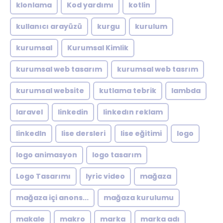
klonlama
Kod yardımı
kotlin
kullanıcı arayüzü
kurgu
kurulum
kurumsal
Kurumsal Kimlik
kurumsal web tasarım
kurumsal web tasrım
kurumsal website
kutlama tebrik
lambda
laravel
linkedin
linkedın reklam
linkedln
lise dersleri
lise eğitimi
logo
logo animasyon
logo tasarım
Logo Tasarımı
lyric video
mağaza
mağaza içi anons...
mağaza kurulumu
makale
makro
marka
marka adı