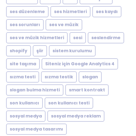
ses düzenleme
ses hizmetleri
ses kaydı
ses sorunları
ses ve müzik
ses ve müzik hizmetleri
sesi
seslendirme
shopify
şiir
sistem kurulumu
site taşıma
Siteniz için Google Analytics 4
sızma testi
sızma testik
slogan
slogan bulma hizmeti
smart kontrakt
son kullanıcı
son kullanıcı testi
sosyal medya
sosyal medya reklam
sosyal medya tasarımı