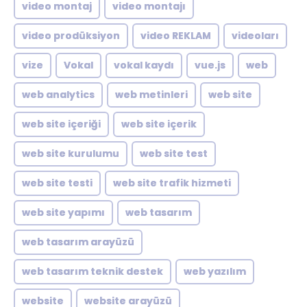
video montaj
video montajı
video prodüksiyon
video REKLAM
videoları
vize
Vokal
vokal kaydı
vue.js
web
web analytics
web metinleri
web site
web site içeriği
web site içerik
web site kurulumu
web site test
web site testi
web site trafik hizmeti
web site yapımı
web tasarım
web tasarım arayüzü
web tasarım teknik destek
web yazılım
website
website arayüzü