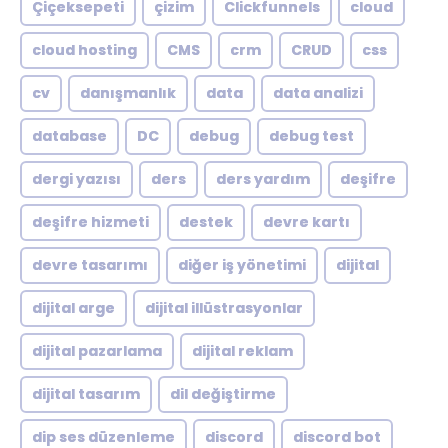
Çiçeksepeti
çizim
Clickfunnels
cloud
cloud hosting
CMS
crm
CRUD
css
cv
danışmanlık
data
data analizi
database
DC
debug
debug test
dergi yazısı
ders
ders yardım
deşifre
deşifre hizmeti
destek
devre kartı
devre tasarımı
diğer iş yönetimi
dijital
dijital arge
dijital illüstrasyonlar
dijital pazarlama
dijital reklam
dijital tasarım
dil değiştirme
dip ses düzenleme
discord
discord bot