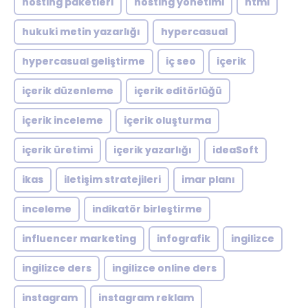
hosting paketleri
hosting yönetimi
html
hukuki metin yazarlığı
hypercasual
hypercasual geliştirme
iç seo
içerik
içerik düzenleme
içerik editörlüğü
içerik inceleme
içerik oluşturma
içerik üretimi
içerik yazarlığı
ideaSoft
ikas
iletişim stratejileri
imar planı
inceleme
indikatör birleştirme
influencer marketing
infografik
ingilizce
ingilizce ders
ingilizce online ders
instagram
instagram reklam