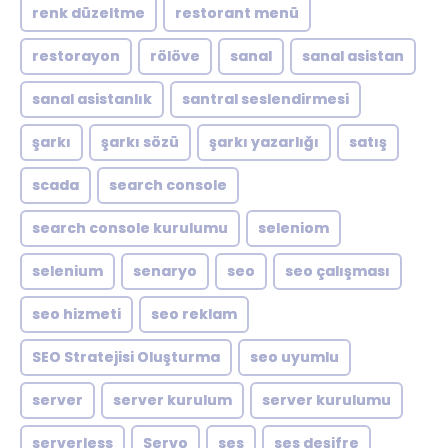
renk düzeltme
restorant menü
restorayon
rölöve
sanal
sanal asistan
sanal asistanlık
santral seslendirmesi
şarkı
şarkı sözü
şarkı yazarlığı
satış
scada
search console
search console kurulumu
seleniom
selenium
senaryo
seo
seo çalışması
seo hizmeti
seo reklam
SEO Stratejisi Oluşturma
seo uyumlu
server
server kurulum
server kurulumu
serverless
Servo
ses
ses deşifre