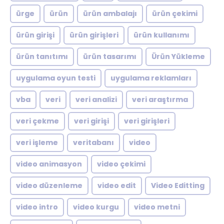
ürge
ürün
ürün ambalajı
ürün çekimi
ürün girişi
ürün girişleri
ürün kullanımı
ürün tanıtımı
ürün tasarımı
Ürün Yükleme
uygulama oyun testi
uygulama reklamları
vba
veri
veri analizi
veri araştırma
veri çekme
veri girişi
veri girişleri
veri işleme
veritabanı
video
video animasyon
video çekimi
video düzenleme
video edit
Video Editting
video intro
video kurgu
video metni