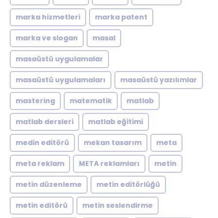
marka hizmetleri
marka patent
marka ve slogan
masal
masaüstü uygulamalar
masaüstü uygulamaları
masaüstü yazılımlar
mastering
matematik
matlab
matlab dersleri
matlab eğitimi
medin editörü
mekan tasarım
meta
meta reklam
META reklamları
metin
metin düzenleme
metin editörlüğü
metin editörü
metin seslendirme