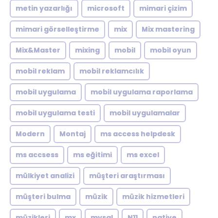
metin yazarlığı
microsoft
mimari çizim
mimari görselleştirme
mix
Mix mastering
Mix&Master
mixing
mobil
mobil oyun
mobil reklam
mobil reklamcılık
mobil uygulama
mobil uygulama raporlama
mobil uygulama testi
mobil uygulamalar
Modern
Montaj
ms access helpdesk
ms accsess
ms eğitimi
ms excel
mülkiyet analizi
müşteri araştırması
müşteri bulma
müzik
müzik hizmetleri
müzikleri
mx
mysql
N11
native