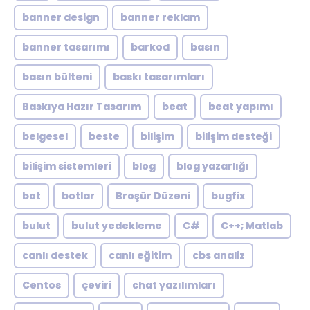
banner design
banner reklam
banner tasarımı
barkod
basın
basın bülteni
baskı tasarımları
Baskıya Hazır Tasarım
beat
beat yapımı
belgesel
beste
bilişim
bilişim desteği
bilişim sistemleri
blog
blog yazarlığı
bot
botlar
Broşür Düzeni
bugfix
bulut
bulut yedekleme
C#
C++; Matlab
canlı destek
canlı eğitim
cbs analiz
Centos
çeviri
chat yazılımları