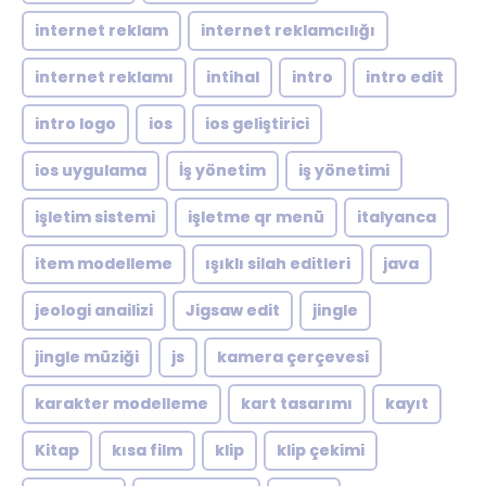
internet reklam
internet reklamcılığı
internet reklamı
intihal
intro
intro edit
intro logo
ios
ios geliştirici
ios uygulama
İş yönetim
iş yönetimi
işletim sistemi
işletme qr menü
italyanca
item modelleme
ışıklı silah editleri
java
jeologi anailizi
Jigsaw edit
jingle
jingle müziği
js
kamera çerçevesi
karakter modelleme
kart tasarımı
kayıt
Kitap
kısa film
klip
klip çekimi