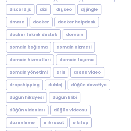
discord.js
dizi
dış seo
dj jingle
dmarc
docker
docker helpdesk
docker teknik destek
domain
domain bağlama
domain hizmeti
domain hizmetleri
domain taşıma
domain yönetimi
drill
drone video
dropshipping
dublaj
düğün davetiye
düğün hikayesi
düğün klibi
düğün videoları
düğün videosu
düzenleme
e ihracat
e kitap