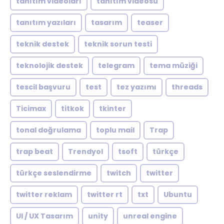
tanıtım videoları
tanıtım videosu
tanıtım yazıları
tasarım
teaser
teknik destek
teknik sorun testi
teknolojik destek
telegram
tema müziği
tescil başvuru
test
tez yazımı
threads
Ticimax
titkok
tkinter
tonal doğrulama
toplu mail
Trap
trap beat
Trendyol
tsoft
türkçe
türkçe seslendirme
twitch
twitter
twitter reklam
twitter rt
txt
Ubuntu
UI / UX Tasarım
unity
unreal engine