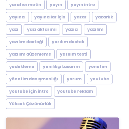
yaratıcı metin
yayın
yayın intro
yayıncı
yayıncılar için
yazar
yazarlık
yazı
yazı aktarımı
yazıcı
yazılım
yazılım desteği
yazılım destek
yazılım düzenleme
yazılım testi
yedekleme
yenilikçi tasarım
yönetim
yönetim danışmanlığı
yorum
youtube
youtube için intro
youtube reklam
Yüksek Çözünürlük