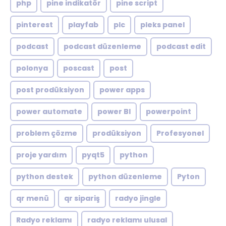
php
pine indikatör
pine script
pinterest
playfab
plc
pleks panel
podcast
podcast düzenleme
podcast edit
polonya
poscast
post
post prodüksiyon
power apps
power automate
power BI
powerpoint
problem çözme
prodüksiyon
Profesyonel
proje yardım
pyqt5
python
python destek
python düzenleme
Pyton
qr menü
qr sipariş
radyo jingle
Radyo reklamı
radyo reklamı ulusal