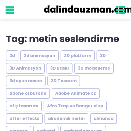
Tag: metin seslendirme
2d
2d animasyon
2D platform
3D
3D Animasyon
3D Baskı
3D modelleme
3d oyun nesne
3D Tasarım
abone ol butonu
Adobe Animate cc
afiş tasarımı
Afro Trap ve Banger clup
after effects
akademik metin
almanca