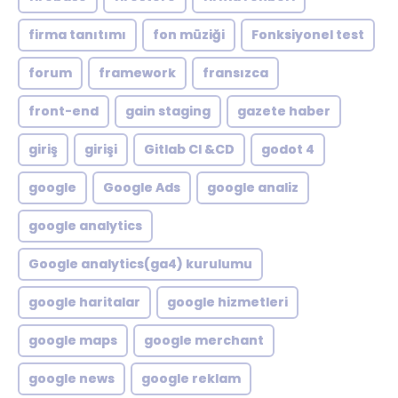
firma tanıtımı
fon müziği
Fonksiyonel test
forum
framework
fransızca
front-end
gain staging
gazete haber
giriş
girişi
Gitlab CI &CD
godot 4
google
Google Ads
google analiz
google analytics
Google analytics(ga4) kurulumu
google haritalar
google hizmetleri
google maps
google merchant
google news
google reklam