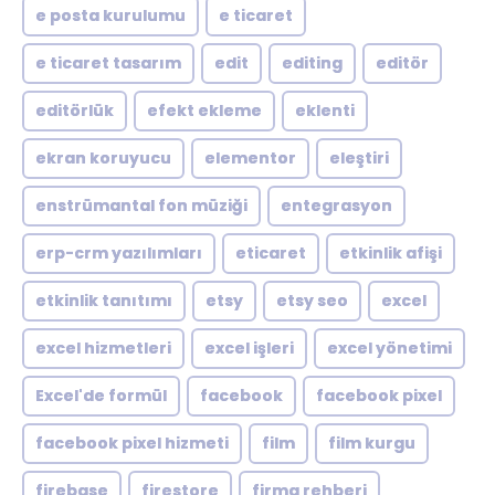
e posta kurulumu
e ticaret
e ticaret tasarım
edit
editing
editör
editörlük
efekt ekleme
eklenti
ekran koruyucu
elementor
eleştiri
enstrümantal fon müziği
entegrasyon
erp-crm yazılımları
eticaret
etkinlik afişi
etkinlik tanıtımı
etsy
etsy seo
excel
excel hizmetleri
excel işleri
excel yönetimi
Excel'de formül
facebook
facebook pixel
facebook pixel hizmeti
film
film kurgu
firebase
firestore
firma rehberi