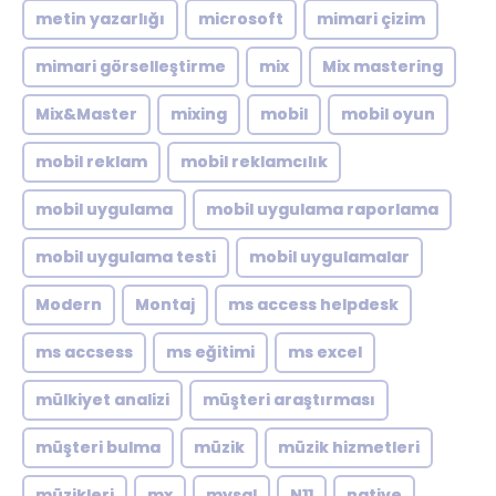
metin yazarlığı
microsoft
mimari çizim
mimari görselleştirme
mix
Mix mastering
Mix&Master
mixing
mobil
mobil oyun
mobil reklam
mobil reklamcılık
mobil uygulama
mobil uygulama raporlama
mobil uygulama testi
mobil uygulamalar
Modern
Montaj
ms access helpdesk
ms accsess
ms eğitimi
ms excel
mülkiyet analizi
müşteri araştırması
müşteri bulma
müzik
müzik hizmetleri
müzikleri
mx
mysql
N11
native