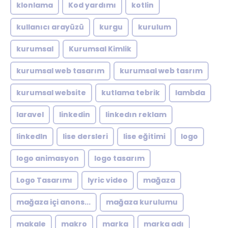
klonlama
Kod yardımı
kotlin
kullanıcı arayüzü
kurgu
kurulum
kurumsal
Kurumsal Kimlik
kurumsal web tasarım
kurumsal web tasrım
kurumsal website
kutlama tebrik
lambda
laravel
linkedin
linkedın reklam
linkedln
lise dersleri
lise eğitimi
logo
logo animasyon
logo tasarım
Logo Tasarımı
lyric video
mağaza
mağaza içi anons...
mağaza kurulumu
makale
makro
marka
marka adı