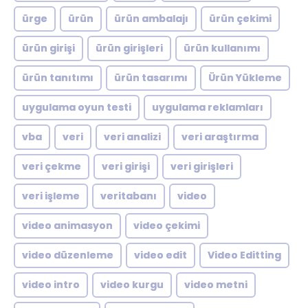
ürge
ürün
ürün ambalajı
ürün çekimi
ürün girişi
ürün girişleri
ürün kullanımı
ürün tanıtımı
ürün tasarımı
Ürün Yükleme
uygulama oyun testi
uygulama reklamları
vba
veri
veri analizi
veri araştırma
veri çekme
veri girişi
veri girişleri
veri işleme
veritabanı
video
video animasyon
video çekimi
video düzenleme
video edit
Video Editting
video intro
video kurgu
video metni