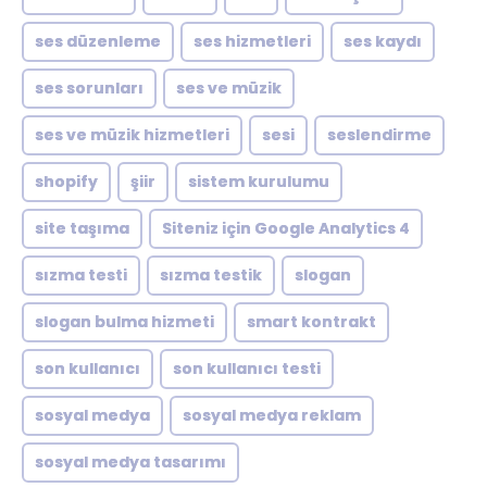
ses düzenleme
ses hizmetleri
ses kaydı
ses sorunları
ses ve müzik
ses ve müzik hizmetleri
sesi
seslendirme
shopify
şiir
sistem kurulumu
site taşıma
Siteniz için Google Analytics 4
sızma testi
sızma testik
slogan
slogan bulma hizmeti
smart kontrakt
son kullanıcı
son kullanıcı testi
sosyal medya
sosyal medya reklam
sosyal medya tasarımı