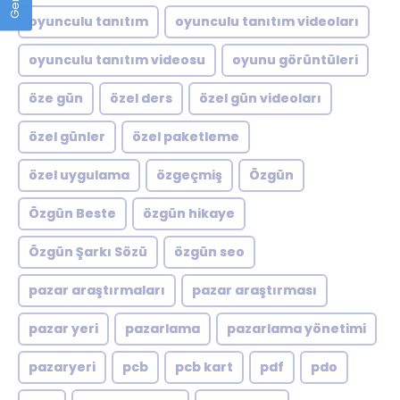
oyunculu tanıtım
oyunculu tanıtım videoları
oyunculu tanıtım videosu
oyunu görüntüleri
öze gün
özel ders
özel gün videoları
özel günler
özel paketleme
özel uygulama
özgeçmiş
Özgün
Özgün Beste
özgün hikaye
Özgün Şarkı Sözü
özgün seo
pazar araştırmaları
pazar araştırması
pazar yeri
pazarlama
pazarlama yönetimi
pazaryeri
pcb
pcb kart
pdf
pdo