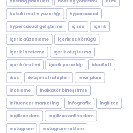
hosting paketleri
hosting yönetimi
html
hukuki metin yazarlığı
hypercasual
hypercasual geliştirme
iç seo
içerik
içerik düzenleme
içerik editörlüğü
içerik inceleme
içerik oluşturma
içerik üretimi
içerik yazarlığı
ideaSoft
ikas
iletişim stratejileri
imar planı
inceleme
indikatör birleştirme
influencer marketing
infografik
ingilizce
ingilizce ders
ingilizce online ders
instagram
instagram reklam