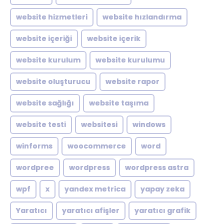
website hizmetleri
website hızlandırma
website içeriği
website içerik
website kurulum
website kurulumu
website oluşturucu
website rapor
website sağlığı
website taşıma
website testi
websitesi
windows
winforms
woocommerce
word
wordpree
wordpress
wordpress astra
wpf
x
yandex metrica
yapay zeka
Yaratıcı
yaratıcı afişler
yaratıcı grafik