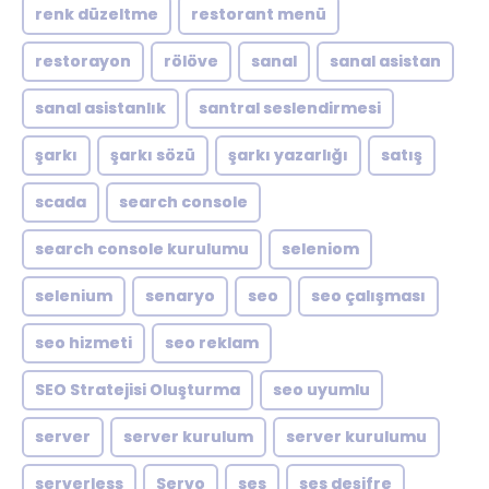
renk düzeltme
restorant menü
restorayon
rölöve
sanal
sanal asistan
sanal asistanlık
santral seslendirmesi
şarkı
şarkı sözü
şarkı yazarlığı
satış
scada
search console
search console kurulumu
seleniom
selenium
senaryo
seo
seo çalışması
seo hizmeti
seo reklam
SEO Stratejisi Oluşturma
seo uyumlu
server
server kurulum
server kurulumu
serverless
Servo
ses
ses deşifre