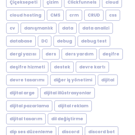
Çiçeksepeti
çizim
Clickfunnels
cloud
cloud hosting
CMS
crm
CRUD
css
cv
danışmanlık
data
data analizi
database
DC
debug
debug test
dergi yazısı
ders
ders yardım
deşifre
deşifre hizmeti
destek
devre kartı
devre tasarımı
diğer iş yönetimi
dijital
dijital arge
dijital illüstrasyonlar
dijital pazarlama
dijital reklam
dijital tasarım
dil değiştirme
dip ses düzenleme
discord
discord bot