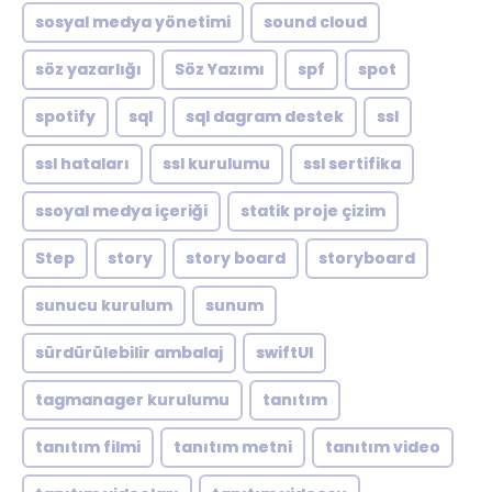
sosyal medya yönetimi
sound cloud
söz yazarlığı
Söz Yazımı
spf
spot
spotify
sql
sql dagram destek
ssl
ssl hataları
ssl kurulumu
ssl sertifika
ssoyal medya içeriği
statik proje çizim
Step
story
story board
storyboard
sunucu kurulum
sunum
sürdürülebilir ambalaj
swiftUI
tagmanager kurulumu
tanıtım
tanıtım filmi
tanıtım metni
tanıtım video