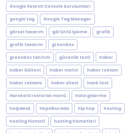
Google Search Console kurulumları
google tag
Google Tag Manager
görsel tasarım
görüntü işleme
grafik
grafik tasarım
greenbox
greenbox tanıtım
güvenlik testi
haber
haber bülteni
haber metni
haber reklam
haber reklamı
haber sitesi
hack test
Hareketli restoran menü
hata giderme
helpdesk
Hepsiburada
hip hop
hosting
hosting hizmeti
hosting hizmetleri