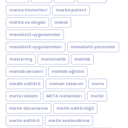
marka hizmetleri
marka patent
marka ve slogan
masal
masaüstü uygulamalar
masaüstü uygulamaları
masaüstü yazılımlar
mastering
matematik
matlab
matlab dersleri
matlab eğitimi
medin editörü
mekan tasarım
meta
meta reklam
META reklamları
metin
metin düzenleme
metin editörlüğü
metin editörü
metin seslendirme