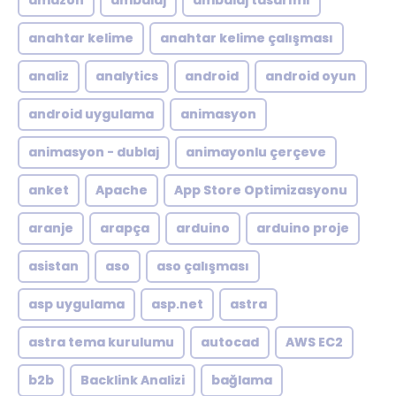
amazon
ambalaj
ambalaj tasarımı
anahtar kelime
anahtar kelime çalışması
analiz
analytics
android
android oyun
android uygulama
animasyon
animasyon - dublaj
animayonlu çerçeve
anket
Apache
App Store Optimizasyonu
aranje
arapça
arduino
arduino proje
asistan
aso
aso çalışması
asp uygulama
asp.net
astra
astra tema kurulumu
autocad
AWS EC2
b2b
Backlink Analizi
bağlama