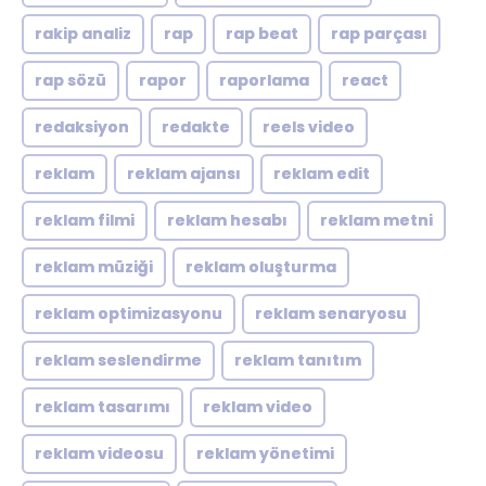
rakip analiz
rap
rap beat
rap parçası
rap sözü
rapor
raporlama
react
redaksiyon
redakte
reels video
reklam
reklam ajansı
reklam edit
reklam filmi
reklam hesabı
reklam metni
reklam müziği
reklam oluşturma
reklam optimizasyonu
reklam senaryosu
reklam seslendirme
reklam tanıtım
reklam tasarımı
reklam video
reklam videosu
reklam yönetimi