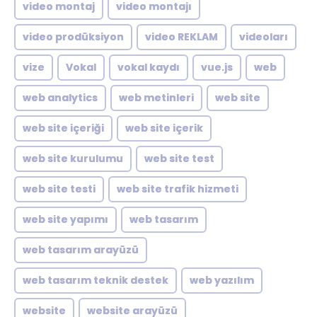
video montaj
video montajı
video prodüksiyon
video REKLAM
videoları
vize
Vokal
vokal kaydı
vue.js
web
web analytics
web metinleri
web site
web site içeriği
web site içerik
web site kurulumu
web site test
web site testi
web site trafik hizmeti
web site yapımı
web tasarım
web tasarım arayüzü
web tasarım teknik destek
web yazılım
website
website arayüzü