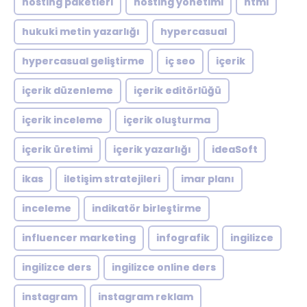
hosting paketleri
hosting yönetimi
html
hukuki metin yazarlığı
hypercasual
hypercasual geliştirme
iç seo
içerik
içerik düzenleme
içerik editörlüğü
içerik inceleme
içerik oluşturma
içerik üretimi
içerik yazarlığı
ideaSoft
ikas
iletişim stratejileri
imar planı
inceleme
indikatör birleştirme
influencer marketing
infografik
ingilizce
ingilizce ders
ingilizce online ders
instagram
instagram reklam