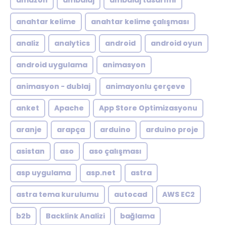
amazon
ambalaj
ambalaj tasarımı
anahtar kelime
anahtar kelime çalışması
analiz
analytics
android
android oyun
android uygulama
animasyon
animasyon - dublaj
animayonlu çerçeve
anket
Apache
App Store Optimizasyonu
aranje
arapça
arduino
arduino proje
asistan
aso
aso çalışması
asp uygulama
asp.net
astra
astra tema kurulumu
autocad
AWS EC2
b2b
Backlink Analizi
bağlama