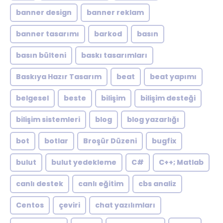
banner design
banner reklam
banner tasarımı
barkod
basın
basın bülteni
baskı tasarımları
Baskıya Hazır Tasarım
beat
beat yapımı
belgesel
beste
bilişim
bilişim desteği
bilişim sistemleri
blog
blog yazarlığı
bot
botlar
Broşür Düzeni
bugfix
bulut
bulut yedekleme
C#
C++; Matlab
canlı destek
canlı eğitim
cbs analiz
Centos
çeviri
chat yazılımları