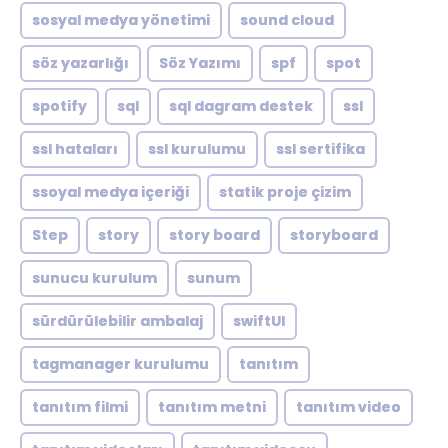
sosyal medya yönetimi
sound cloud
söz yazarlığı
Söz Yazımı
spf
spot
spotify
sql
sql dagram destek
ssl
ssl hataları
ssl kurulumu
ssl sertifika
ssoyal medya içeriği
statik proje çizim
Step
story
story board
storyboard
sunucu kurulum
sunum
sürdürülebilir ambalaj
swiftUI
tagmanager kurulumu
tanıtım
tanıtım filmi
tanıtım metni
tanıtım video