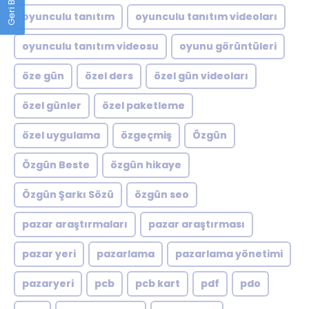
oyunculu tanıtım
oyunculu tanıtım videoları
oyunculu tanıtım videosu
oyunu görüntüleri
öze gün
özel ders
özel gün videoları
özel günler
özel paketleme
özel uygulama
özgeçmiş
Özgün
Özgün Beste
özgün hikaye
Özgün Şarkı Sözü
özgün seo
pazar araştırmaları
pazar araştırması
pazar yeri
pazarlama
pazarlama yönetimi
pazaryeri
pcb
pcb kart
pdf
pdo