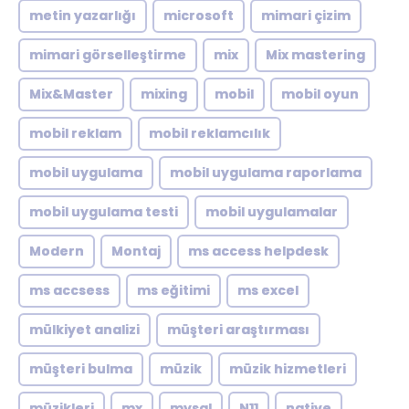
metin yazarlığı
microsoft
mimari çizim
mimari görselleştirme
mix
Mix mastering
Mix&Master
mixing
mobil
mobil oyun
mobil reklam
mobil reklamcılık
mobil uygulama
mobil uygulama raporlama
mobil uygulama testi
mobil uygulamalar
Modern
Montaj
ms access helpdesk
ms accsess
ms eğitimi
ms excel
mülkiyet analizi
müşteri araştırması
müşteri bulma
müzik
müzik hizmetleri
müzikleri
mx
mysql
N11
native