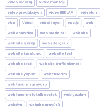
video montaj
video montajı
video prodüksiyon
video REKLAM
videoları
vize
Vokal
vokal kaydı
vue.js
web
web analytics
web metinleri
web site
web site içeriği
web site içerik
web site kurulumu
web site test
web site testi
web site trafik hizmeti
web site yapımı
web tasarım
web tasarım arayüzü
web tasarım teknik destek
web yazılım
website
website arayüzü