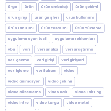
ürge
ürün
ürün ambalajı
ürün çekimi
ürün girişi
ürün girişleri
ürün kullanımı
ürün tanıtımı
ürün tasarımı
Ürün Yükleme
uygulama oyun testi
uygulama reklamları
vba
veri
veri analizi
veri araştırma
veri çekme
veri girişi
veri girişleri
veri işleme
veritabanı
video
video animasyon
video çekimi
video düzenleme
video edit
Video Editting
video intro
video kurgu
video metni