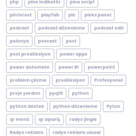
php
pine indikatör
pine script
pinterest
playfab
plc
pleks panel
podcast
podcast düzenleme
podcast edit
polonya
poscast
post
post prodüksiyon
power apps
power automate
power BI
powerpoint
problem çözme
prodüksiyon
Profesyonel
proje yardım
pyqt5
python
python destek
python düzenleme
Pyton
qr menü
qr sipariş
radyo jingle
Radyo reklamı
radyo reklamı ulusal