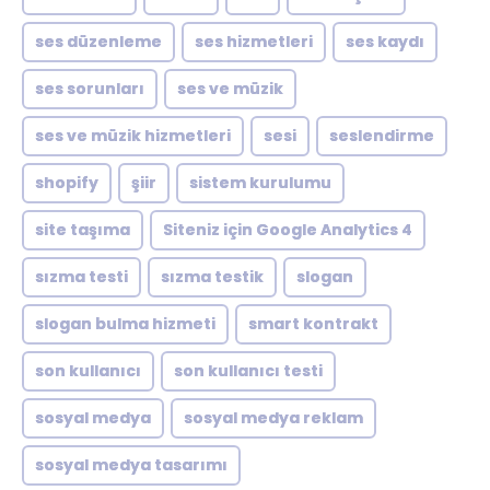
ses düzenleme
ses hizmetleri
ses kaydı
ses sorunları
ses ve müzik
ses ve müzik hizmetleri
sesi
seslendirme
shopify
şiir
sistem kurulumu
site taşıma
Siteniz için Google Analytics 4
sızma testi
sızma testik
slogan
slogan bulma hizmeti
smart kontrakt
son kullanıcı
son kullanıcı testi
sosyal medya
sosyal medya reklam
sosyal medya tasarımı