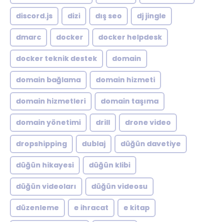
discord.js
dizi
dış seo
dj jingle
dmarc
docker
docker helpdesk
docker teknik destek
domain
domain bağlama
domain hizmeti
domain hizmetleri
domain taşıma
domain yönetimi
drill
drone video
dropshipping
dublaj
düğün davetiye
düğün hikayesi
düğün klibi
düğün videoları
düğün videosu
düzenleme
e ihracat
e kitap