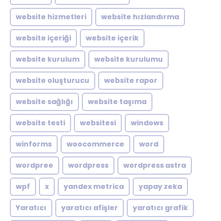
website hizmetleri
website hızlandırma
website içeriği
website içerik
website kurulum
website kurulumu
website oluşturucu
website rapor
website sağlığı
website taşıma
website testi
websitesi
windows
winforms
woocommerce
word
wordpree
wordpress
wordpress astra
wpf
x
yandex metrica
yapay zeka
Yaratıcı
yaratıcı afişler
yaratıcı grafik