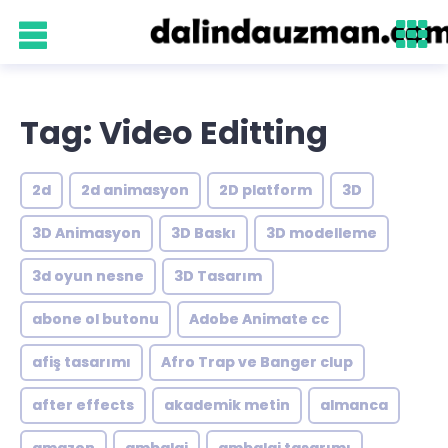
Tag: Video Editting
2d
2d animasyon
2D platform
3D
3D Animasyon
3D Baskı
3D modelleme
3d oyun nesne
3D Tasarım
abone ol butonu
Adobe Animate cc
afiş tasarımı
Afro Trap ve Banger clup
after effects
akademik metin
almanca