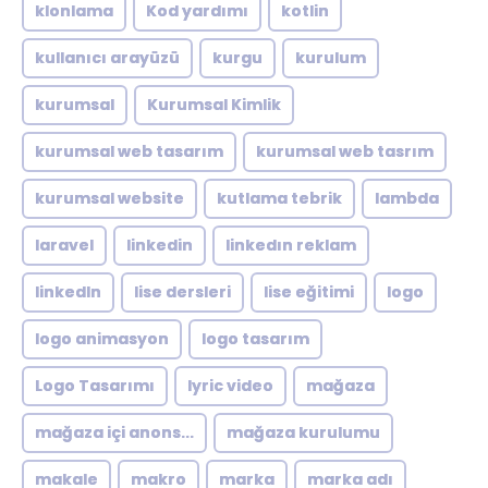
klonlama
Kod yardımı
kotlin
kullanıcı arayüzü
kurgu
kurulum
kurumsal
Kurumsal Kimlik
kurumsal web tasarım
kurumsal web tasrım
kurumsal website
kutlama tebrik
lambda
laravel
linkedin
linkedın reklam
linkedln
lise dersleri
lise eğitimi
logo
logo animasyon
logo tasarım
Logo Tasarımı
lyric video
mağaza
mağaza içi anons...
mağaza kurulumu
makale
makro
marka
marka adı