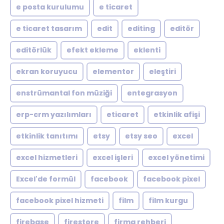
e posta kurulumu
e ticaret
e ticaret tasarım
edit
editing
editör
editörlük
efekt ekleme
eklenti
ekran koruyucu
elementor
eleştiri
enstrümantal fon müziği
entegrasyon
erp-crm yazılımları
eticaret
etkinlik afişi
etkinlik tanıtımı
etsy
etsy seo
excel
excel hizmetleri
excel işleri
excel yönetimi
Excel'de formül
facebook
facebook pixel
facebook pixel hizmeti
film
film kurgu
firebase
firestore
firma rehberi