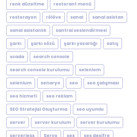
renk düzeltme
restorant menü
restorayon
rölöve
sanal
sanal asistan
sanal asistanlık
santral seslendirmesi
şarkı
şarkı sözü
şarkı yazarlığı
satış
scada
search console
search console kurulumu
seleniom
selenium
senaryo
seo
seo çalışması
seo hizmeti
seo reklam
SEO Stratejisi Oluşturma
seo uyumlu
server
server kurulum
server kurulumu
serverless
Servo
ses
ses deşifre