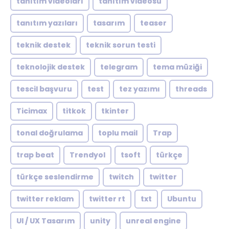
tanıtım videoları
tanıtım videosu
tanıtım yazıları
tasarım
teaser
teknik destek
teknik sorun testi
teknolojik destek
telegram
tema müziği
tescil başvuru
test
tez yazımı
threads
Ticimax
titkok
tkinter
tonal doğrulama
toplu mail
Trap
trap beat
Trendyol
tsoft
türkçe
türkçe seslendirme
twitch
twitter
twitter reklam
twitter rt
txt
Ubuntu
UI / UX Tasarım
unity
unreal engine