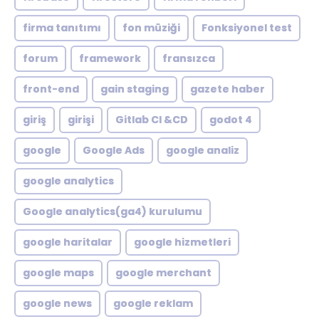
firma tanıtımı
fon müziği
Fonksiyonel test
forum
framework
fransızca
front-end
gain staging
gazete haber
giriş
girişi
Gitlab CI &CD
godot 4
google
Google Ads
google analiz
google analytics
Google analytics(ga4) kurulumu
google haritalar
google hizmetleri
google maps
google merchant
google news
google reklam