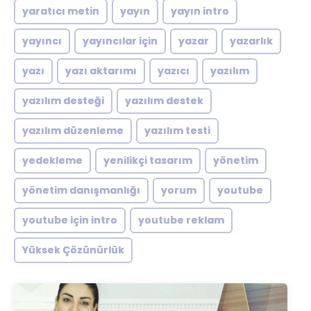
yaratıcı metin
yayın
yayın intro
yayıncı
yayıncılar için
yazar
yazarlık
yazı
yazı aktarımı
yazıcı
yazılım
yazılım desteği
yazılım destek
yazılım düzenleme
yazılım testi
yedekleme
yenilikçi tasarım
yönetim
yönetim danışmanlığı
yorum
youtube
youtube için intro
youtube reklam
Yüksek Çözünürlük