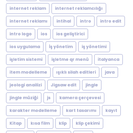
internet reklam
internet reklamcılığı
internet reklamı
intihal
intro
intro edit
intro logo
ios
ios geliştirici
ios uygulama
İş yönetim
iş yönetimi
işletim sistemi
işletme qr menü
italyanca
item modelleme
ışıklı silah editleri
java
jeologi anailizi
Jigsaw edit
jingle
jingle müziği
js
kamera çerçevesi
karakter modelleme
kart tasarımı
kayıt
Kitap
kısa film
klip
klip çekimi