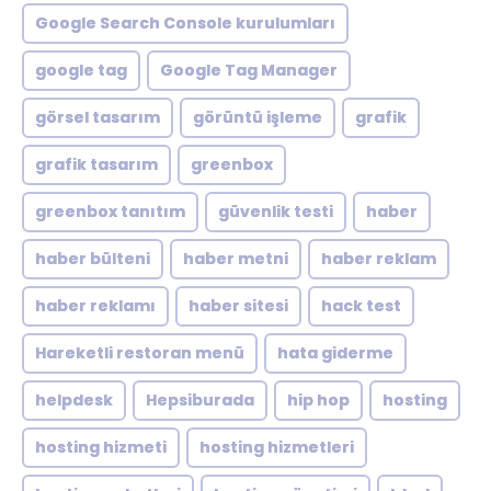
Google Search Console kurulumları
google tag
Google Tag Manager
görsel tasarım
görüntü işleme
grafik
grafik tasarım
greenbox
greenbox tanıtım
güvenlik testi
haber
haber bülteni
haber metni
haber reklam
haber reklamı
haber sitesi
hack test
Hareketli restoran menü
hata giderme
helpdesk
Hepsiburada
hip hop
hosting
hosting hizmeti
hosting hizmetleri