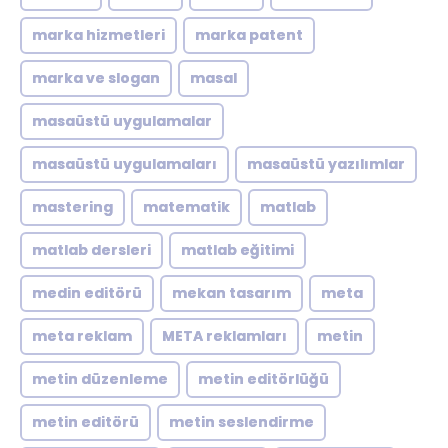
marka hizmetleri
marka patent
marka ve slogan
masal
masaüstü uygulamalar
masaüstü uygulamaları
masaüstü yazılımlar
mastering
matematik
matlab
matlab dersleri
matlab eğitimi
medin editörü
mekan tasarım
meta
meta reklam
META reklamları
metin
metin düzenleme
metin editörlüğü
metin editörü
metin seslendirme