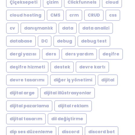
Çiçeksepeti
çizim
Clickfunnels
cloud
cloud hosting
CMS
crm
CRUD
css
cv
danışmanlık
data
data analizi
database
DC
debug
debug test
dergi yazısı
ders
ders yardım
deşifre
deşifre hizmeti
destek
devre kartı
devre tasarımı
diğer iş yönetimi
dijital
dijital arge
dijital illüstrasyonlar
dijital pazarlama
dijital reklam
dijital tasarım
dil değiştirme
dip ses düzenleme
discord
discord bot