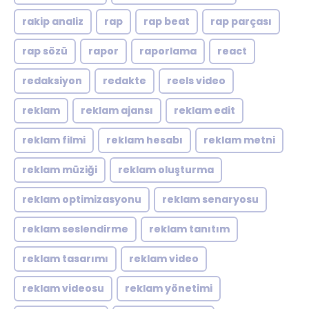
rakip analiz
rap
rap beat
rap parçası
rap sözü
rapor
raporlama
react
redaksiyon
redakte
reels video
reklam
reklam ajansı
reklam edit
reklam filmi
reklam hesabı
reklam metni
reklam müziği
reklam oluşturma
reklam optimizasyonu
reklam senaryosu
reklam seslendirme
reklam tanıtım
reklam tasarımı
reklam video
reklam videosu
reklam yönetimi