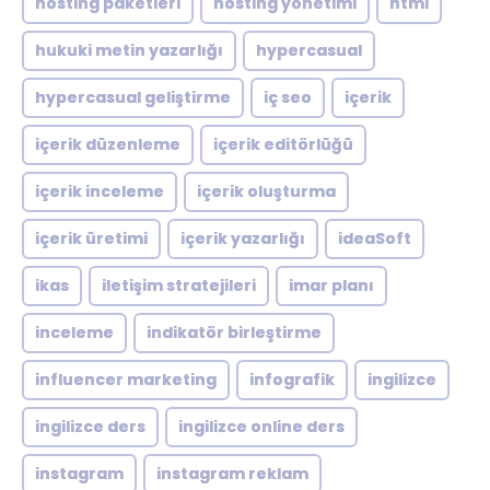
hosting paketleri
hosting yönetimi
html
hukuki metin yazarlığı
hypercasual
hypercasual geliştirme
iç seo
içerik
içerik düzenleme
içerik editörlüğü
içerik inceleme
içerik oluşturma
içerik üretimi
içerik yazarlığı
ideaSoft
ikas
iletişim stratejileri
imar planı
inceleme
indikatör birleştirme
influencer marketing
infografik
ingilizce
ingilizce ders
ingilizce online ders
instagram
instagram reklam