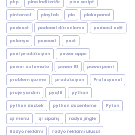
php
pine indikatör
pine script
pinterest
playfab
plc
pleks panel
podcast
podcast düzenleme
podcast edit
polonya
poscast
post
post prodüksiyon
power apps
power automate
power BI
powerpoint
problem çözme
prodüksiyon
Profesyonel
proje yardım
pyqt5
python
python destek
python düzenleme
Pyton
qr menü
qr sipariş
radyo jingle
Radyo reklamı
radyo reklamı ulusal