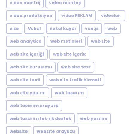
video montaj
video montajı
video prodüksiyon
video REKLAM
videoları
vize
Vokal
vokal kaydı
vue.js
web
web analytics
web metinleri
web site
web site içeriği
web site içerik
web site kurulumu
web site test
web site testi
web site trafik hizmeti
web site yapımı
web tasarım
web tasarım arayüzü
web tasarım teknik destek
web yazılım
website
website arayüzü