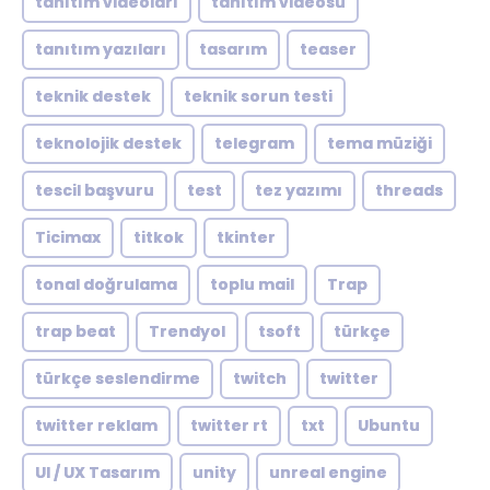
tanıtım videoları
tanıtım videosu
tanıtım yazıları
tasarım
teaser
teknik destek
teknik sorun testi
teknolojik destek
telegram
tema müziği
tescil başvuru
test
tez yazımı
threads
Ticimax
titkok
tkinter
tonal doğrulama
toplu mail
Trap
trap beat
Trendyol
tsoft
türkçe
türkçe seslendirme
twitch
twitter
twitter reklam
twitter rt
txt
Ubuntu
UI / UX Tasarım
unity
unreal engine