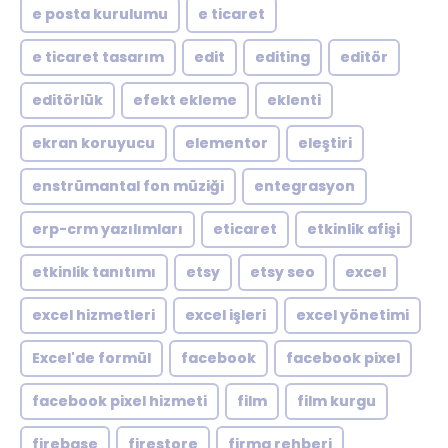
e posta kurulumu
e ticaret
e ticaret tasarım
edit
editing
editör
editörlük
efekt ekleme
eklenti
ekran koruyucu
elementor
eleştiri
enstrümantal fon müziği
entegrasyon
erp-crm yazılımları
eticaret
etkinlik afişi
etkinlik tanıtımı
etsy
etsy seo
excel
excel hizmetleri
excel işleri
excel yönetimi
Excel'de formül
facebook
facebook pixel
facebook pixel hizmeti
film
film kurgu
firebase
firestore
firma rehberi