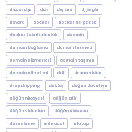
discord.js
dizi
dış seo
dj jingle
dmarc
docker
docker helpdesk
docker teknik destek
domain
domain bağlama
domain hizmeti
domain hizmetleri
domain taşıma
domain yönetimi
drill
drone video
dropshipping
dublaj
düğün davetiye
düğün hikayesi
düğün klibi
düğün videoları
düğün videosu
düzenleme
e ihracat
e kitap