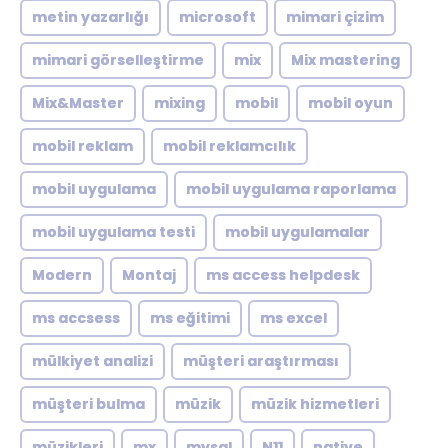
metin yazarlığı
microsoft
mimari çizim
mimari görselleştirme
mix
Mix mastering
Mix&Master
mixing
mobil
mobil oyun
mobil reklam
mobil reklamcılık
mobil uygulama
mobil uygulama raporlama
mobil uygulama testi
mobil uygulamalar
Modern
Montaj
ms access helpdesk
ms accsess
ms eğitimi
ms excel
mülkiyet analizi
müşteri araştırması
müşteri bulma
müzik
müzik hizmetleri
müzikleri
mx
mysql
N11
native