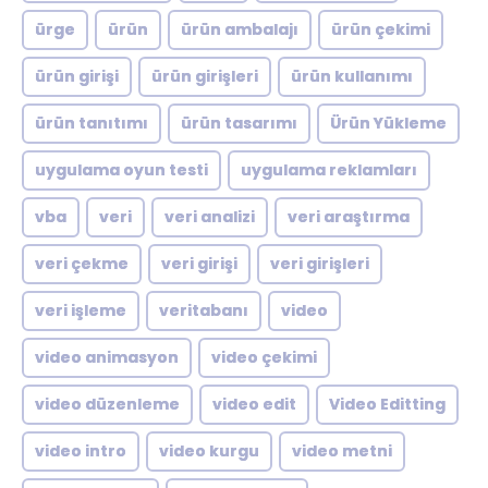
ürge
ürün
ürün ambalajı
ürün çekimi
ürün girişi
ürün girişleri
ürün kullanımı
ürün tanıtımı
ürün tasarımı
Ürün Yükleme
uygulama oyun testi
uygulama reklamları
vba
veri
veri analizi
veri araştırma
veri çekme
veri girişi
veri girişleri
veri işleme
veritabanı
video
video animasyon
video çekimi
video düzenleme
video edit
Video Editting
video intro
video kurgu
video metni