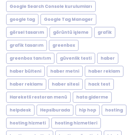
Google Search Console kurulumları
google tag
Google Tag Manager
görsel tasarım
görüntü işleme
grafik
grafik tasarım
greenbox
greenbox tanıtım
güvenlik testi
haber
haber bülteni
haber metni
haber reklam
haber reklamı
haber sitesi
hack test
Hareketli restoran menü
hata giderme
helpdesk
Hepsiburada
hip hop
hosting
hosting hizmeti
hosting hizmetleri