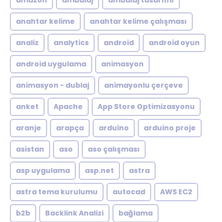
amazon
ambalaj
ambalaj tasarımı
anahtar kelime
anahtar kelime çalışması
analiz
analytics
android
android oyun
android uygulama
animasyon
animasyon - dublaj
animayonlu çerçeve
anket
Apache
App Store Optimizasyonu
aranje
arapça
arduino
arduino proje
asistan
aso
aso çalışması
asp uygulama
asp.net
astra
astra tema kurulumu
autocad
AWS EC2
b2b
Backlink Analizi
bağlama