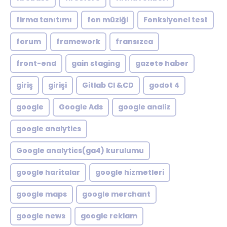
firma tanıtımı
fon müziği
Fonksiyonel test
forum
framework
fransızca
front-end
gain staging
gazete haber
giriş
girişi
Gitlab CI &CD
godot 4
google
Google Ads
google analiz
google analytics
Google analytics(ga4) kurulumu
google haritalar
google hizmetleri
google maps
google merchant
google news
google reklam