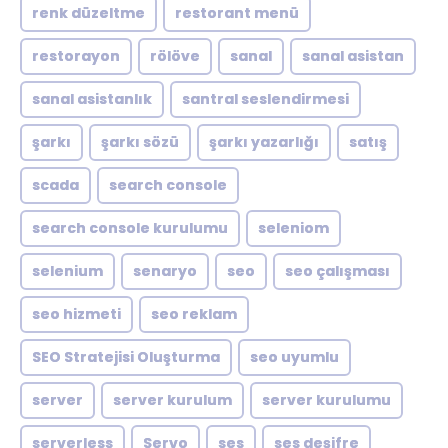
renk düzeltme
restorant menü
restorayon
rölöve
sanal
sanal asistan
sanal asistanlık
santral seslendirmesi
şarkı
şarkı sözü
şarkı yazarlığı
satış
scada
search console
search console kurulumu
seleniom
selenium
senaryo
seo
seo çalışması
seo hizmeti
seo reklam
SEO Stratejisi Oluşturma
seo uyumlu
server
server kurulum
server kurulumu
serverless
Servo
ses
ses deşifre