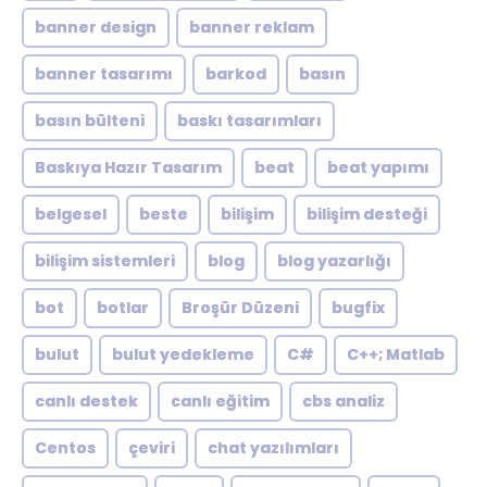
banner design
banner reklam
banner tasarımı
barkod
basın
basın bülteni
baskı tasarımları
Baskıya Hazır Tasarım
beat
beat yapımı
belgesel
beste
bilişim
bilişim desteği
bilişim sistemleri
blog
blog yazarlığı
bot
botlar
Broşür Düzeni
bugfix
bulut
bulut yedekleme
C#
C++; Matlab
canlı destek
canlı eğitim
cbs analiz
Centos
çeviri
chat yazılımları