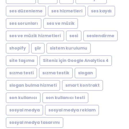
ses düzenleme
ses hizmetleri
ses kaydı
ses sorunları
ses ve müzik
ses ve müzik hizmetleri
sesi
seslendirme
shopify
şiir
sistem kurulumu
site taşıma
Siteniz için Google Analytics 4
sızma testi
sızma testik
slogan
slogan bulma hizmeti
smart kontrakt
son kullanıcı
son kullanıcı testi
sosyal medya
sosyal medya reklam
sosyal medya tasarımı