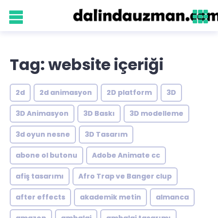
Tag: website içeriği
2d
2d animasyon
2D platform
3D
3D Animasyon
3D Baskı
3D modelleme
3d oyun nesne
3D Tasarım
abone ol butonu
Adobe Animate cc
afiş tasarımı
Afro Trap ve Banger clup
after effects
akademik metin
almanca