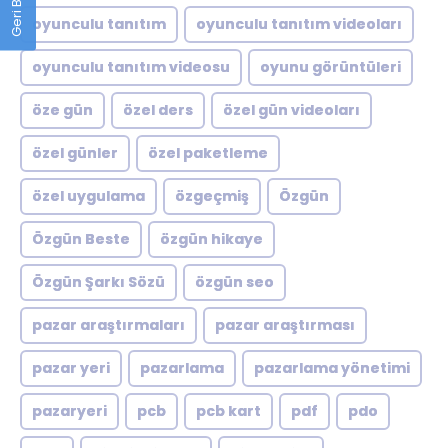
oyunculu tanıtım
oyunculu tanıtım videoları
oyunculu tanıtım videosu
oyunu görüntüleri
öze gün
özel ders
özel gün videoları
özel günler
özel paketleme
özel uygulama
özgeçmiş
Özgün
Özgün Beste
özgün hikaye
Özgün Şarkı Sözü
özgün seo
pazar araştırmaları
pazar araştırması
pazar yeri
pazarlama
pazarlama yönetimi
pazaryeri
pcb
pcb kart
pdf
pdo