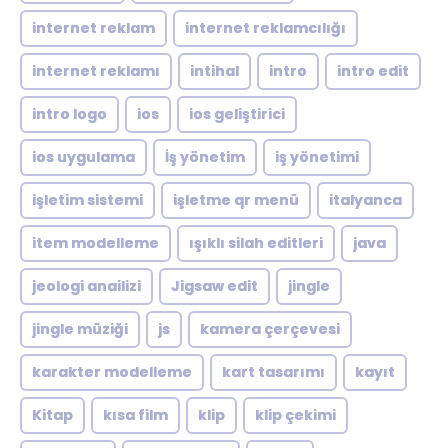
internet reklam
internet reklamcılığı
internet reklamı
intihal
intro
intro edit
intro logo
ios
ios geliştirici
ios uygulama
İş yönetim
iş yönetimi
işletim sistemi
işletme qr menü
italyanca
item modelleme
ışıklı silah editleri
java
jeologi anailizi
Jigsaw edit
jingle
jingle müziği
js
kamera çerçevesi
karakter modelleme
kart tasarımı
kayıt
Kitap
kısa film
klip
klip çekimi