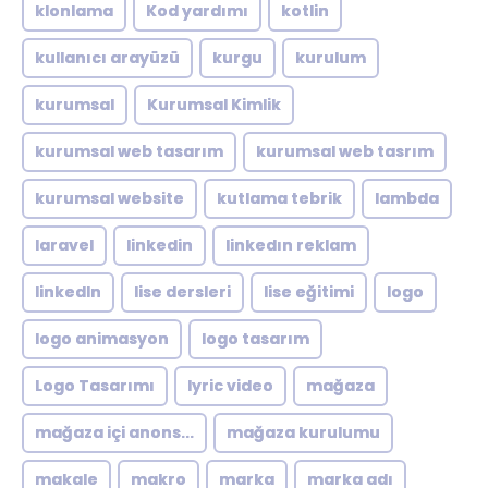
klonlama
Kod yardımı
kotlin
kullanıcı arayüzü
kurgu
kurulum
kurumsal
Kurumsal Kimlik
kurumsal web tasarım
kurumsal web tasrım
kurumsal website
kutlama tebrik
lambda
laravel
linkedin
linkedın reklam
linkedln
lise dersleri
lise eğitimi
logo
logo animasyon
logo tasarım
Logo Tasarımı
lyric video
mağaza
mağaza içi anons...
mağaza kurulumu
makale
makro
marka
marka adı