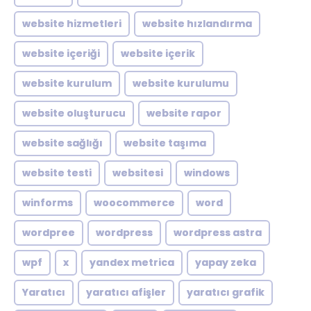
website hizmetleri
website hızlandırma
website içeriği
website içerik
website kurulum
website kurulumu
website oluşturucu
website rapor
website sağlığı
website taşıma
website testi
websitesi
windows
winforms
woocommerce
word
wordpree
wordpress
wordpress astra
wpf
x
yandex metrica
yapay zeka
Yaratıcı
yaratıcı afişler
yaratıcı grafik