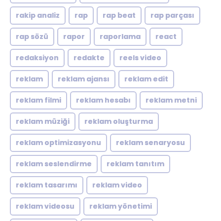
rakip analiz
rap
rap beat
rap parçası
rap sözü
rapor
raporlama
react
redaksiyon
redakte
reels video
reklam
reklam ajansı
reklam edit
reklam filmi
reklam hesabı
reklam metni
reklam müziği
reklam oluşturma
reklam optimizasyonu
reklam senaryosu
reklam seslendirme
reklam tanıtım
reklam tasarımı
reklam video
reklam videosu
reklam yönetimi