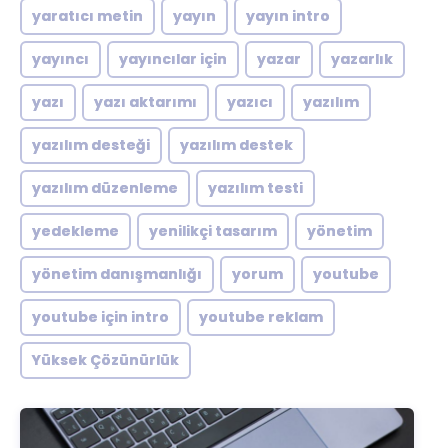
yaratıcı metin
yayın
yayın intro
yayıncı
yayıncılar için
yazar
yazarlık
yazı
yazı aktarımı
yazıcı
yazılım
yazılım desteği
yazılım destek
yazılım düzenleme
yazılım testi
yedekleme
yenilikçi tasarım
yönetim
yönetim danışmanlığı
yorum
youtube
youtube için intro
youtube reklam
Yüksek Çözünürlük