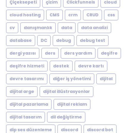
Çiçeksepeti
çizim
Clickfunnels
cloud
cloud hosting
CMS
crm
CRUD
css
cv
danışmanlık
data
data analizi
database
DC
debug
debug test
dergi yazısı
ders
ders yardım
deşifre
deşifre hizmeti
destek
devre kartı
devre tasarımı
diğer iş yönetimi
dijital
dijital arge
dijital illüstrasyonlar
dijital pazarlama
dijital reklam
dijital tasarım
dil değiştirme
dip ses düzenleme
discord
discord bot