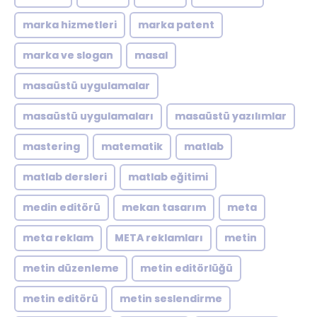
marka hizmetleri
marka patent
marka ve slogan
masal
masaüstü uygulamalar
masaüstü uygulamaları
masaüstü yazılımlar
mastering
matematik
matlab
matlab dersleri
matlab eğitimi
medin editörü
mekan tasarım
meta
meta reklam
META reklamları
metin
metin düzenleme
metin editörlüğü
metin editörü
metin seslendirme