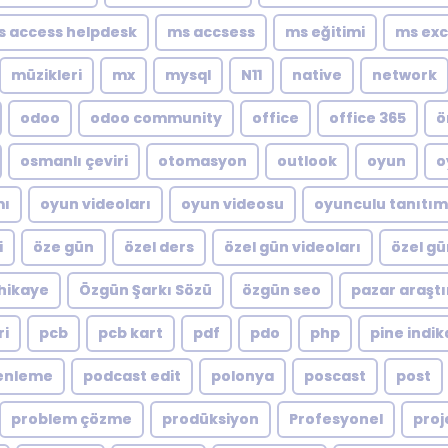
s access helpdesk
ms accsess
ms eğitimi
ms exc
müzikleri
mx
mysql
N11
native
network
odoo
odoo community
office
office 365
ö
osmanlı çeviri
otomasyon
outlook
oyun
o
mı
oyun videoları
oyun videosu
oyunculu tanıtım
i
öze gün
özel ders
özel gün videoları
özel gü
hikaye
Özgün Şarkı Sözü
özgün seo
pazar araştı
ri
pcb
pcb kart
pdf
pdo
php
pine indik
enleme
podcast edit
polonya
poscast
post
problem çözme
prodüksiyon
Profesyonel
proj