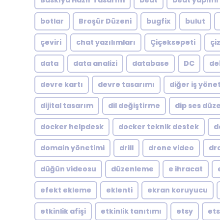
Baskıya Hazır Tasarım
beat
beat yapımı
botlar
Broşür Düzeni
bugfix
bulut
çeviri
chat yazılımları
Çiçeksepeti
çi
data
data analizi
database
DC
de
devre kartı
devre tasarımı
diğer iş yöne
dijital tasarım
dil değiştirme
dip ses dü
docker helpdesk
docker teknik destek
d
domain yönetimi
drill
drone video
dr
düğün videosu
düzenleme
e ihracat
efekt ekleme
eklenti
ekran koruyucu
etkinlik afişi
etkinlik tanıtımı
etsy
ets