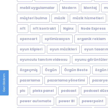
mobil uygulamalar
Modern
Montaj
m
müşteri bulma
müzik
müzik hizmetleri
nft
nft kontrakt
Nginx
Node Express
opencart
optimizasyon
organik reklam
oyun klipleri
oyun müzikleri
oyun tasarı
oyunculu tanıtım videosu
oyunu görüntüler
özgeçmiş
Özgün
Özgün Beste
özgün 
Geri Bildirim
pazarlama
pazarlama yönetimi
pazarye
plc
pleks panel
podcast
podcast düz
power automate
power BI
powerpoint