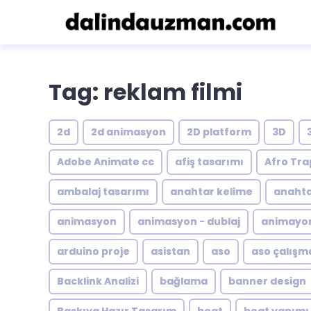
Tag: reklam filmi
2d
2d animasyon
2D platform
3D
Adobe Animate cc
afiş tasarımı
Afro Tra
ambalaj tasarımı
anahtar kelime
anahta
animasyon
animasyon - dublaj
animayon
arduino proje
asistan
aso
aso çalışm
Backlink Analizi
bağlama
banner design