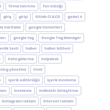
i
firma tanıtımı
fon müziği
giriş
girişi
Gitlab CI &CD
godot 4
e haritalar
google hizmetleri
arı
google tag
Google Tag Manager
nlik testi
haber
haber bülteni
ü
hata giderme
helpdesk
ting yönetimi
html
e
içerik editörlüğü
içerik inceleme
lanı
inceleme
indikatör birleştirme
instagram reklam
internet reklam