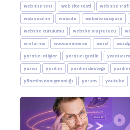
web site test
web site testi
web site traf
web yazılım
website
website arayüzü
website kurulumu
website oluşturucu
we
winforms
woocommerce
word
word
yaratıcı afişler
yaratıcı grafik
yaratıcı 
yazıcı
yazılım
yazılım desteği
yazılı
yönetim danışmanlığı
yorum
youtube