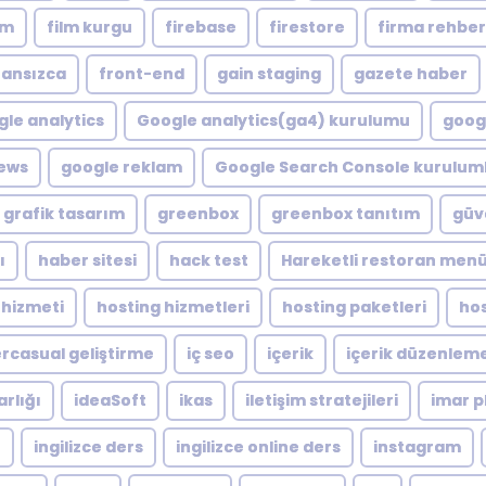
lm
film kurgu
firebase
firestore
firma rehber
ransızca
front-end
gain staging
gazete haber
le analytics
Google analytics(ga4) kurulumu
googl
ews
google reklam
Google Search Console kuruluml
grafik tasarım
greenbox
greenbox tanıtım
güve
ı
haber sitesi
hack test
Hareketli restoran men
 hizmeti
hosting hizmetleri
hosting paketleri
hos
rcasual geliştirme
iç seo
içerik
içerik düzenlem
arlığı
ideaSoft
ikas
iletişim stratejileri
imar p
e
ingilizce ders
ingilizce online ders
instagram