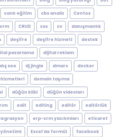
şim sistemleri
blog
blog yazarlığı
bot
canlı eğitim
cbs analiz
Centos
crm
CRUD
css
cv
danışmanlık
m
deşifre
deşifre hizmeti
destek
jital pazarlama
dijital reklam
dış seo
dj jingle
dmarc
docker
hizmetleri
domain taşıma
si
düğün klibi
düğün videoları
arım
edit
editing
editör
editörlük
tegrasyon
erp-crm yazılımları
eticaret
 yönetimi
Excel'de formül
facebook