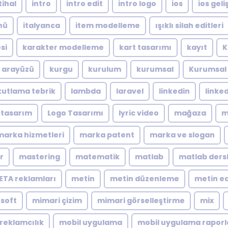
tihal
intro
intro edit
intro logo
ios
ios geliş
nü
italyanca
item modelleme
ışıklı silah editleri
si
karakter modelleme
kart tasarımı
kayıt
K
ı arayüzü
kurgu
kurulum
kurumsal
Kurumsal 
kutlama tebrik
lambda
laravel
linkedin
linke
 tasarım
Logo Tasarımı
lyric video
mağaza
m
marka hizmetleri
marka patent
marka ve slogan
r
mastering
matematik
matlab
matlab dersl
ETA reklamları
metin
metin düzenleme
metin ed
soft
mimari çizim
mimari görselleştirme
mix
reklamcılık
mobil uygulama
mobil uygulama rapor