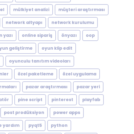
el
mülkiyet analizi
müşteri araştırması
network altyapı
network kurulumu
n yazı
online sipariş
önyazı
oop
yun geliştirme
oyun klip edit
oyunculu tanıtım videoları
nler
özel paketleme
özel uygulama
rmaları
pazar araştırması
pazar yeri
atör
pine script
pinterest
playfab
post prodüksiyon
power apps
e yardım
pyqt5
python