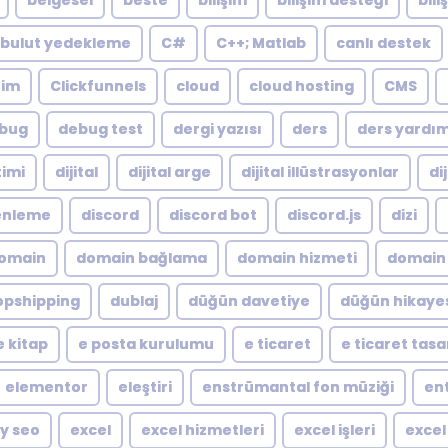
belgesel
beste
bilişim
bilişim desteği
bili
bulut yedekleme
C#
C++; Matlab
canlı destek
zim
Clickfunnels
cloud
cloud hosting
CMS
bug
debug test
dergi yazısı
ders
ders yardı
timi
dijital
dijital arge
dijital illüstrasyonlar
di
zenleme
discord
discord bot
discord.js
dizi
omain
domain bağlama
domain hizmeti
domain 
opshipping
dublaj
düğün davetiye
düğün hikaye
e kitap
e posta kurulumu
e ticaret
e ticaret tas
elementor
eleştiri
enstrümantal fon müziği
en
y seo
excel
excel hizmetleri
excel işleri
excel