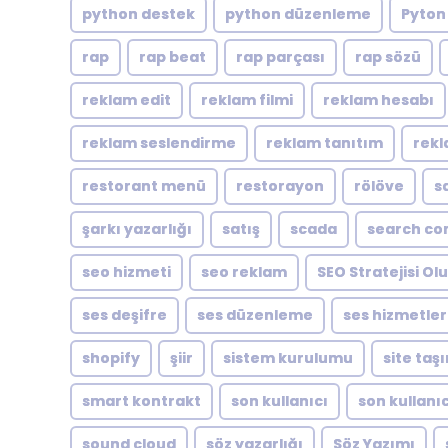
python destek
python düzenleme
Pyton
rap
rap beat
rap parçası
rap sözü
reklam edit
reklam filmi
reklam hesabı
reklam seslendirme
reklam tanıtım
rekl
restorant menü
restorayon
rölöve
s
şarkı yazarlığı
satış
scada
search co
seo hizmeti
seo reklam
SEO Stratejisi O
ses deşifre
ses düzenleme
ses hizmetler
shopify
şiir
sistem kurulumu
site taş
smart kontrakt
son kullanıcı
son kullanıc
sound cloud
söz yazarlığı
Söz Yazımı