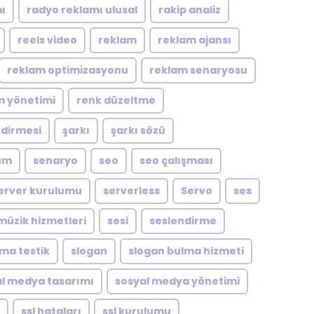
ı
radyo reklamı ulusal
rakip analiz
reels video
reklam
reklam ajansı
reklam optimizasyonu
reklam senaryosu
m yönetimi
renk düzeltme
ndirmesi
şarkı
şarkı sözü
um
senaryo
seo
seo çalışması
erver kurulumu
serverless
Servo
ses
müzik hizmetleri
sesi
seslendirme
zma testik
slogan
slogan bulma hizmeti
l medya tasarımı
sosyal medya yönetimi
ssl hataları
ssl kurulumu