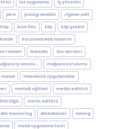
tirici
ios uygulama
İş yönetim
java
jeologi anailizi
Jigsaw edit
itap
kısa film
klip
klip çekimi
Kimlik
kurumsal web tasarım
dın reklam
linkedln
lise dersleri
ağaza içi anons...
mağaza kurulumu
masal
masaüstü uygulamalar
eri
matlab eğitimi
medin editörü
itörlüğü
metin editörü
Mix mastering
Mix&Master
mixing
lama
mobil uygulama testi