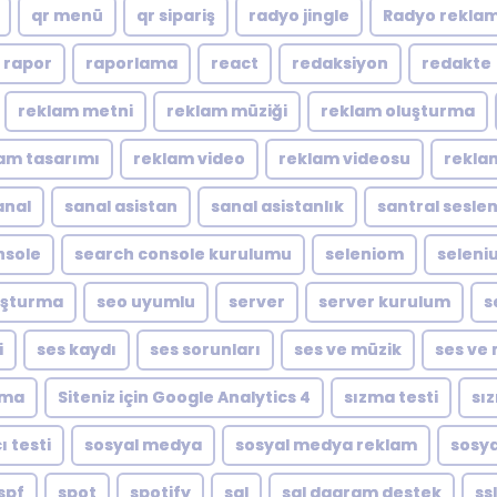
qr menü
qr sipariş
radyo jingle
Radyo reklam
rapor
raporlama
react
redaksiyon
redakte
reklam metni
reklam müziği
reklam oluşturma
am tasarımı
reklam video
reklam videosu
rekla
anal
sanal asistan
sanal asistanlık
santral sesle
nsole
search console kurulumu
seleniom
seleni
luşturma
seo uyumlu
server
server kurulum
s
i
ses kaydı
ses sorunları
ses ve müzik
ses ve 
ıma
Siteniz için Google Analytics 4
sızma testi
sı
ı testi
sosyal medya
sosyal medya reklam
sosya
spf
spot
spotify
sql
sql dagram destek
ssl