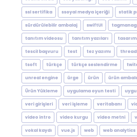
ssl sertifika
ssoyal medya içeriği
statik p
sürdürülebilir ambalaj
swiftUI
tagmanag
tanıtım videosu
tanıtım yazıları
tasarım
tescil başvuru
test
tez yazımı
thread
tsoft
türkçe
türkçe seslendirme
twit
unreal engine
ürge
ürün
ürün ambala
Ürün Yükleme
uygulama oyun testi
uygu
veri girişleri
veri işleme
veritabanı
vi
video intro
video kurgu
video metni
vokal kaydı
vue.js
web
web analytics