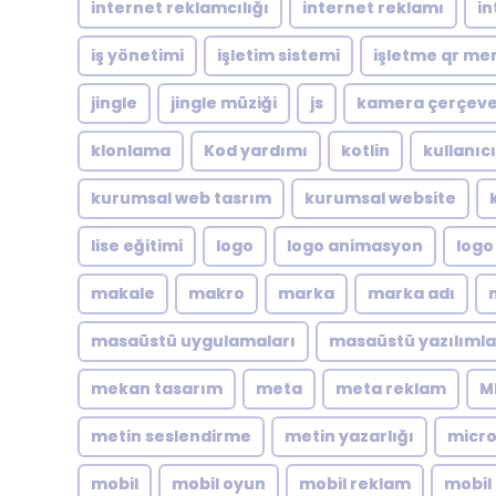
internet reklamcılığı
internet reklamı
in
iş yönetimi
işletim sistemi
işletme qr me
jingle
jingle müziği
js
kamera çerçeve
klonlama
Kod yardımı
kotlin
kullanıc
kurumsal web tasrım
kurumsal website
lise eğitimi
logo
logo animasyon
logo
makale
makro
marka
marka adı
masaüstü uygulamaları
masaüstü yazılımla
mekan tasarım
meta
meta reklam
M
metin seslendirme
metin yazarlığı
micro
mobil
mobil oyun
mobil reklam
mobil 