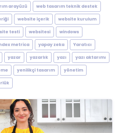
rım arayüzü
web tasarım teknik destek
riği
website içerik
website kurulum
ite testi
websitesi
windows
ndex metrica
yapay zeka
Yaratıcı
yazar
yazarlık
yazı
yazı aktarımı
eme
yenilikçi tasarım
yönetim
rlük