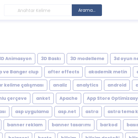
Arama...
3D Animasyon
3D Baskı
3D modelleme
3d oyun n
p ve Banger clup
after effects
akademik metin
r kelime çalışması
analiz
analytics
android
lu çerçeve
anket
Apache
App Store Optimizas
ası
asp uygulama
asp.net
astra
astra tema 
banner reklam
banner tasarımı
barkod
bası