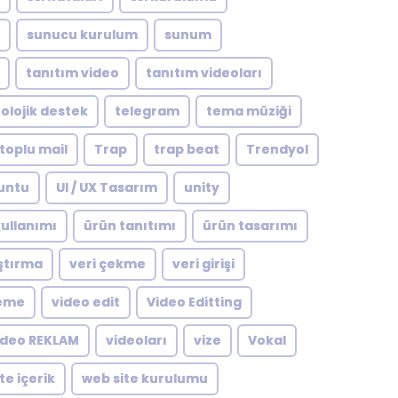
sunucu kurulum
sunum
tanıtım video
tanıtım videoları
olojik destek
telegram
tema müziği
toplu mail
Trap
trap beat
Trendyol
untu
UI / UX Tasarım
unity
ullanımı
ürün tanıtımı
ürün tasarımı
ştırma
veri çekme
veri girişi
leme
video edit
Video Editting
ideo REKLAM
videoları
vize
Vokal
te içerik
web site kurulumu