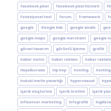
facebook pixel
facebook pixel hizmeti
fi
Fonksiyonel test
forum
framework
f
google
Google Ads
google analiz
goog
google maps
google merchant
google n
görsel tasarım
görüntü işleme
grafik
haber metni
haber reklam
haber reklam
Hepsiburada
hip hop
hosting
hosting
hukuki metin yazarlığı
hypercasual
hype
içerik oluşturma
içerik üretimi
içerik yaz
influencer marketing
infografik
ingilizc