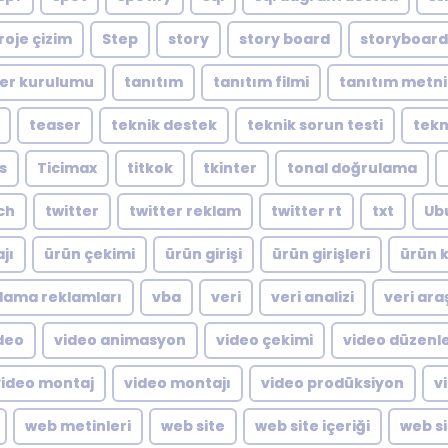
roje çizim
Step
story
story board
storyboard
er kurulumu
tanıtım
tanıtım filmi
tanıtım metni
teaser
teknik destek
teknik sorun testi
tekn
s
Ticimax
titkok
tkinter
tonal doğrulama
ch
twitter
twitter reklam
twitter rt
txt
Ub
jı
ürün çekimi
ürün girişi
ürün girişleri
ürün k
lama reklamları
vba
veri
veri analizi
veri ara
deo
video animasyon
video çekimi
video düzen
video montaj
video montajı
video prodüksiyon
v
web metinleri
web site
web site içeriği
web si