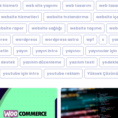
ik hizmeti
web site yapımı
web tasarım
web tasa
website hizmetleri
website hızlandırma
website içe
bsite rapor
website sağlığı
website taşıma
webs
pree
wordpress
wordpress astra
wpf
x
ya
metin
yayın
yayın intro
yayıncı
yayıncılar için
m destek
yazılım düzenleme
yazılım testi
yedekl
youtube için intro
youtube reklam
Yüksek Çözünü