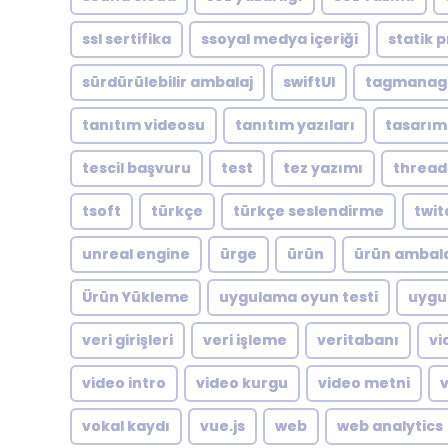
ssl sertifika
ssoyal medya içeriği
statik p
sürdürülebilir ambalaj
swiftUI
tagmanag
tanıtım videosu
tanıtım yazıları
tasarım
tescil başvuru
test
tez yazımı
thread
tsoft
türkçe
türkçe seslendirme
twit
unreal engine
ürge
ürün
ürün ambala
Ürün Yükleme
uygulama oyun testi
uygu
veri girişleri
veri işleme
veritabanı
vi
video intro
video kurgu
video metni
vokal kaydı
vue.js
web
web analytics