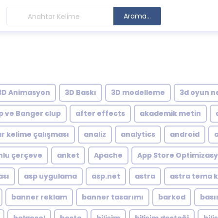
Arama...
3D Animasyon
3D Baskı
3D modelleme
3d oyun n
p ve Banger clup
after effects
akademik metin
r kelime çalışması
analiz
analytics
android
lu çerçeve
anket
Apache
App Store Optimizas
ası
asp uygulama
asp.net
astra
astra tema 
banner reklam
banner tasarımı
barkod
bası