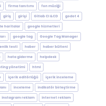
i
firma tanıtımı
fon müziği
giriş
girişi
Gitlab CI &CD
godot 4
e haritalar
google hizmetleri
arı
google tag
Google Tag Manager
nlik testi
haber
haber bülteni
ü
hata giderme
helpdesk
ting yönetimi
html
e
içerik editörlüğü
içerik inceleme
lanı
inceleme
indikatör birleştirme
instagram reklam
internet reklam