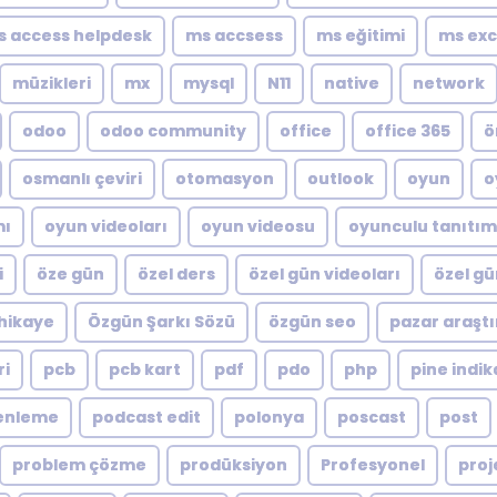
s access helpdesk
ms accsess
ms eğitimi
ms exc
müzikleri
mx
mysql
N11
native
network
odoo
odoo community
office
office 365
ö
osmanlı çeviri
otomasyon
outlook
oyun
o
mı
oyun videoları
oyun videosu
oyunculu tanıtım
i
öze gün
özel ders
özel gün videoları
özel gü
hikaye
Özgün Şarkı Sözü
özgün seo
pazar araştı
ri
pcb
pcb kart
pdf
pdo
php
pine indik
enleme
podcast edit
polonya
poscast
post
problem çözme
prodüksiyon
Profesyonel
proj