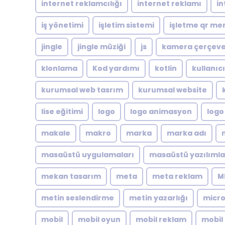
internet reklamcılığı
internet reklamı
in
iş yönetimi
işletim sistemi
işletme qr me
jingle
jingle müziği
js
kamera çerçeve
klonlama
Kod yardımı
kotlin
kullanıc
kurumsal web tasrım
kurumsal website
lise eğitimi
logo
logo animasyon
logo
makale
makro
marka
marka adı
masaüstü uygulamaları
masaüstü yazılımla
mekan tasarım
meta
meta reklam
M
metin seslendirme
metin yazarlığı
micro
mobil
mobil oyun
mobil reklam
mobil 