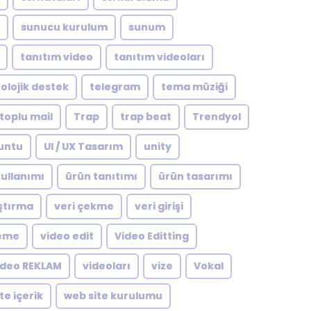
sunucu kurulum
sunum
tanıtım video
tanıtım videoları
olojik destek
telegram
tema müziği
toplu mail
Trap
trap beat
Trendyol
untu
UI / UX Tasarım
unity
ullanımı
ürün tanıtımı
ürün tasarımı
ştırma
veri çekme
veri girişi
leme
video edit
Video Editting
ideo REKLAM
videoları
vize
Vokal
te içerik
web site kurulumu