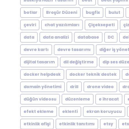
Baskıya Hazır Tasarım
beat
beat yapımı
botlar
Broşür Düzeni
bugfix
bulut
çeviri
chat yazılımları
Çiçeksepeti
çi
data
data analizi
database
DC
de
devre kartı
devre tasarımı
diğer iş yöne
dijital tasarım
dil değiştirme
dip ses dü
docker helpdesk
docker teknik destek
d
domain yönetimi
drill
drone video
dr
düğün videosu
düzenleme
e ihracat
efekt ekleme
eklenti
ekran koruyucu
etkinlik afişi
etkinlik tanıtımı
etsy
ets