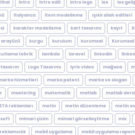
tihal
intro
intro edit
intro logo
ios
ios geliş
nü
italyanca
item modelleme
ışıklı silah editleri
si
karakter modelleme
kart tasarımı
kayıt
K
ı arayüzü
kurgu
kurulum
kurumsal
Kurumsal 
kutlama tebrik
lambda
laravel
linkedin
linke
 tasarım
Logo Tasarımı
lyric video
mağaza
m
marka hizmetleri
marka patent
marka ve slogan
r
mastering
matematik
matlab
matlab dersl
ETA reklamları
metin
metin düzenleme
metin ed
soft
mimari çizim
mimari görselleştirme
mix
reklamcılık
mobil uygulama
mobil uygulama rapor