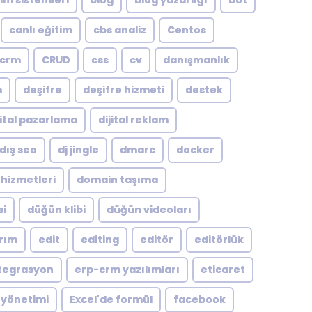
şim sistemleri
blog
blog yazarlığı
bot
canlı eğitim
cbs analiz
Centos
crm
CRUD
css
cv
danışmanlık
m
deşifre
deşifre hizmeti
destek
jital pazarlama
dijital reklam
dış seo
dj jingle
dmarc
docker
hizmetleri
domain taşıma
si
düğün klibi
düğün videoları
arım
edit
editing
editör
editörlük
tegrasyon
erp-crm yazılımları
eticaret
 yönetimi
Excel'de formül
facebook