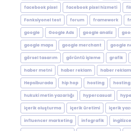
facebook pixel
facebook pixel hizmeti
fi
Fonksiyonel test
forum
framework
f
google
Google Ads
google analiz
goog
google maps
google merchant
google n
görsel tasarım
görüntü işleme
grafik
haber metni
haber reklam
haber reklam
Hepsiburada
hip hop
hosting
hosting
hukuki metin yazarlığı
hypercasual
hype
içerik oluşturma
içerik üretimi
içerik yaz
influencer marketing
infografik
ingilizc