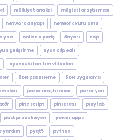
el
mülkiyet analizi
müşteri araştırması
network altyapı
network kurulumu
n yazı
online sipariş
önyazı
oop
yun geliştirme
oyun klip edit
oyunculu tanıtım videoları
nler
özel paketleme
özel uygulama
rmaları
pazar araştırması
pazar yeri
atör
pine script
pinterest
playfab
post prodüksiyon
power apps
e yardım
pyqt5
python