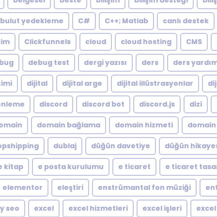
belgesel
beste
bilişim
bilişim desteği
bili
bulut yedekleme
C#
C++; Matlab
canlı destek
zim
Clickfunnels
cloud
cloud hosting
CMS
bug
debug test
dergi yazısı
ders
ders yardı
timi
dijital
dijital arge
dijital illüstrasyonlar
di
zenleme
discord
discord bot
discord.js
dizi
omain
domain bağlama
domain hizmeti
domain 
opshipping
dublaj
düğün davetiye
düğün hikaye
e kitap
e posta kurulumu
e ticaret
e ticaret tas
elementor
eleştiri
enstrümantal fon müziği
en
y seo
excel
excel hizmetleri
excel işleri
excel