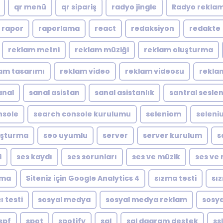
qr menü
qr sipariş
radyo jingle
Radyo reklam
rapor
raporlama
react
redaksiyon
redakte
reklam metni
reklam müziği
reklam oluşturma
am tasarımı
reklam video
reklam videosu
rekla
anal
sanal asistan
sanal asistanlık
santral sesle
nsole
search console kurulumu
seleniom
seleni
luşturma
seo uyumlu
server
server kurulum
s
i
ses kaydı
ses sorunları
ses ve müzik
ses ve 
ıma
Siteniz için Google Analytics 4
sızma testi
sı
ı testi
sosyal medya
sosyal medya reklam
sosya
spf
spot
spotify
sql
sql dagram destek
ssl