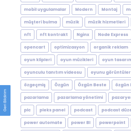
mobil uygulamalar
Modern
Montaj
m
müşteri bulma
müzik
müzik hizmetleri
nft
nft kontrakt
Nginx
Node Express
opencart
optimizasyon
organik reklam
oyun klipleri
oyun müzikleri
oyun tasarı
oyunculu tanıtım videosu
oyunu görüntüler
özgeçmiş
Özgün
Özgün Beste
özgün 
Geri Bildirim
pazarlama
pazarlama yönetimi
pazarye
plc
pleks panel
podcast
podcast düz
power automate
power BI
powerpoint