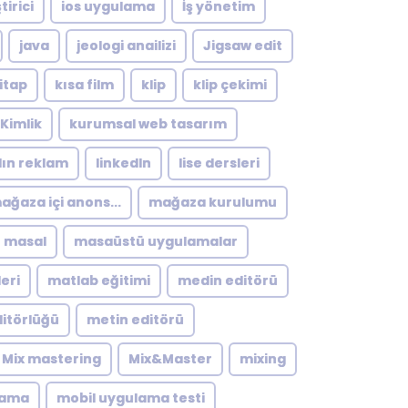
tirici
ios uygulama
İş yönetim
java
jeologi anailizi
Jigsaw edit
itap
kısa film
klip
klip çekimi
Kimlik
kurumsal web tasarım
dın reklam
linkedln
lise dersleri
ağaza içi anons...
mağaza kurulumu
masal
masaüstü uygulamalar
eri
matlab eğitimi
medin editörü
itörlüğü
metin editörü
Mix mastering
Mix&Master
mixing
lama
mobil uygulama testi