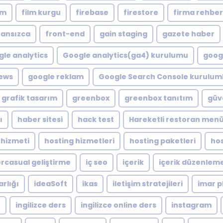
lm
film kurgu
firebase
firestore
firma rehber
ransızca
front-end
gain staging
gazete haber
le analytics
Google analytics(ga4) kurulumu
googl
ews
google reklam
Google Search Console kuruluml
grafik tasarım
greenbox
greenbox tanıtım
güve
ı
haber sitesi
hack test
Hareketli restoran men
 hizmeti
hosting hizmetleri
hosting paketleri
hos
rcasual geliştirme
iç seo
içerik
içerik düzenlem
arlığı
ideaSoft
ikas
iletişim stratejileri
imar p
e
ingilizce ders
ingilizce online ders
instagram