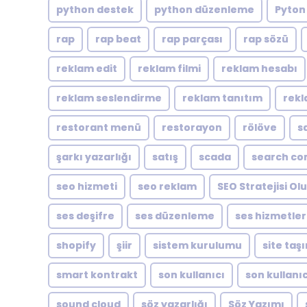
python destek
python düzenleme
Pyton
rap
rap beat
rap parçası
rap sözü
reklam edit
reklam filmi
reklam hesabı
reklam seslendirme
reklam tanıtım
rekl
restorant menü
restorayon
rölöve
s
şarkı yazarlığı
satış
scada
search co
seo hizmeti
seo reklam
SEO Stratejisi O
ses deşifre
ses düzenleme
ses hizmetler
shopify
şiir
sistem kurulumu
site taş
smart kontrakt
son kullanıcı
son kullanıc
sound cloud
söz yazarlığı
Söz Yazımı