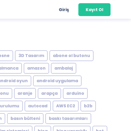
Giriş
Kayıt Ol
esne
3D Tasarım
abone ol butonu
almanca
amazon
ambalaj
android oyun
android uygulama
yonu
aranje
arapça
arduino
kurulumu
autocad
AWS EC2
b2b
n
basın bülteni
baskı tasarımları