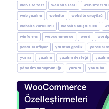
web site test
web site testi
web site traf
web yazılım
website
website arayüzü
website kurulumu
website oluşturucu
we
winforms
woocommerce
word
word
yaratıcı afişler
yaratıcı grafik
yaratıcı 
yazıcı
yazılım
yazılım desteği
yazılı
yönetim danışmanlığı
yorum
youtube