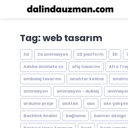
Tag: web tasarım
2d
2d animasyon
2D platform
3D
Adobe Animate cc
afiş tasarımı
Afro Tra
ambalaj tasarımı
anahtar kelime
anahta
animasyon
animasyon - dublaj
animayon
arduino proje
asistan
aso
aso çalışm
Backlink Analizi
bağlama
banner design