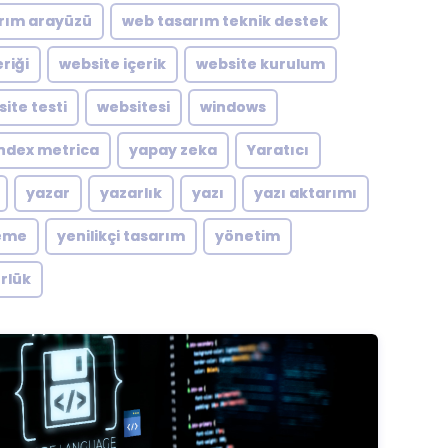
rım arayüzü
web tasarım teknik destek
riği
website içerik
website kurulum
ite testi
websitesi
windows
ndex metrica
yapay zeka
Yaratıcı
yazar
yazarlık
yazı
yazı aktarımı
eme
yenilikçi tasarım
yönetim
rlük