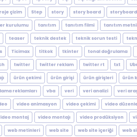
roje çizim
Step
story
story board
storyboard
er kurulumu
tanıtım
tanıtım filmi
tanıtım metni
teaser
teknik destek
teknik sorun testi
tekn
s
Ticimax
titkok
tkinter
tonal doğrulama
ch
twitter
twitter reklam
twitter rt
txt
Ub
jı
ürün çekimi
ürün girişi
ürün girişleri
ürün k
lama reklamları
vba
veri
veri analizi
veri ara
deo
video animasyon
video çekimi
video düzen
video montaj
video montajı
video prodüksiyon
v
web metinleri
web site
web site içeriği
web si