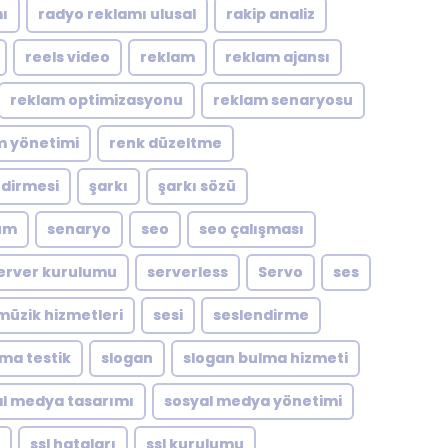
ı
radyo reklamı ulusal
rakip analiz
reels video
reklam
reklam ajansı
reklam optimizasyonu
reklam senaryosu
m yönetimi
renk düzeltme
ndirmesi
şarkı
şarkı sözü
um
senaryo
seo
seo çalışması
erver kurulumu
serverless
Servo
ses
müzik hizmetleri
sesi
seslendirme
zma testik
slogan
slogan bulma hizmeti
l medya tasarımı
sosyal medya yönetimi
ssl hataları
ssl kurulumu