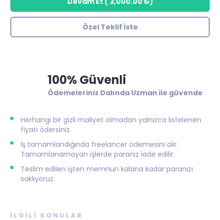
Devam Et
(
3,000.00 ₺
)
Özel Teklif İste
100% Güvenli
Ödemeleriniz Dalında Uzman ile güvende
Herhangi bir gizli maliyet olmadan yalnızca listelenen
fiyatı ödersiniz.
İş tamamlandığında freelancer ödemesini alır.
Tamamlanamayan işlerde paranız iade edilir.
Teslim edilen işten memnun kalana kadar paranızı
saklıyoruz.
İLGILI KONULAR