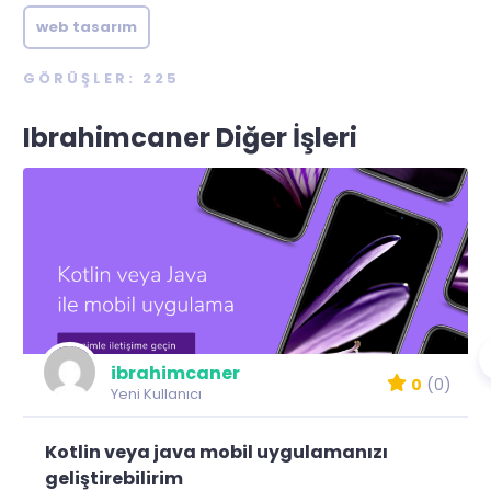
web tasarım
GÖRÜŞLER: 225
Ibrahimcaner Diğer İşleri
ibrahimcaner
0
(0)
Yeni Kullanıcı
Kotlin veya java mobil uygulamanızı
geliştirebilirim