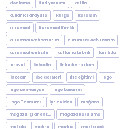
klonlama
Kod yardımı
kotlin
kullanıcı arayüzü
kurgu
kurulum
kurumsal
Kurumsal Kimlik
kurumsal web tasarım
kurumsal web tasrım
kurumsal website
kutlama tebrik
lambda
laravel
linkedin
linkedın reklam
linkedln
lise dersleri
lise eğitimi
logo
logo animasyon
logo tasarım
Logo Tasarımı
lyric video
mağaza
mağaza içi anons...
mağaza kurulumu
makale
makro
marka
marka adı