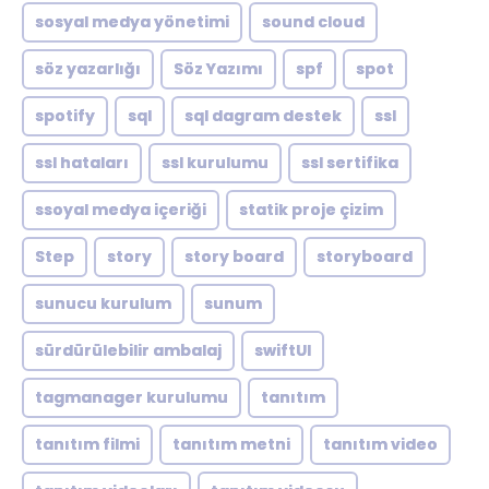
sosyal medya yönetimi
sound cloud
söz yazarlığı
Söz Yazımı
spf
spot
spotify
sql
sql dagram destek
ssl
ssl hataları
ssl kurulumu
ssl sertifika
ssoyal medya içeriği
statik proje çizim
Step
story
story board
storyboard
sunucu kurulum
sunum
sürdürülebilir ambalaj
swiftUI
tagmanager kurulumu
tanıtım
tanıtım filmi
tanıtım metni
tanıtım video