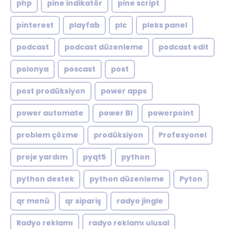
php
pine indikatör
pine script
pinterest
playfab
plc
pleks panel
podcast
podcast düzenleme
podcast edit
polonya
poscast
post
post prodüksiyon
power apps
power automate
power BI
powerpoint
problem çözme
prodüksiyon
Profesyonel
proje yardım
pyqt5
python
python destek
python düzenleme
Pyton
qr menü
qr sipariş
radyo jingle
Radyo reklamı
radyo reklamı ulusal