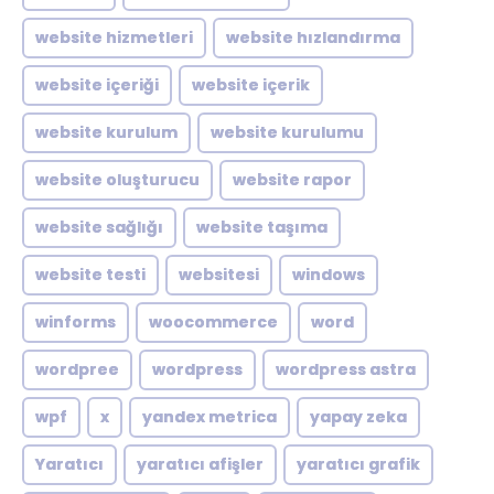
website hizmetleri
website hızlandırma
website içeriği
website içerik
website kurulum
website kurulumu
website oluşturucu
website rapor
website sağlığı
website taşıma
website testi
websitesi
windows
winforms
woocommerce
word
wordpree
wordpress
wordpress astra
wpf
x
yandex metrica
yapay zeka
Yaratıcı
yaratıcı afişler
yaratıcı grafik