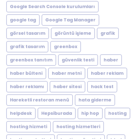
Google Search Console kurulumları
google tag
Google Tag Manager
görsel tasarım
görüntü işleme
grafik
grafik tasarım
greenbox
greenbox tanıtım
güvenlik testi
haber
haber bülteni
haber metni
haber reklam
haber reklamı
haber sitesi
hack test
Hareketli restoran menü
hata giderme
helpdesk
Hepsiburada
hip hop
hosting
hosting hizmeti
hosting hizmetleri