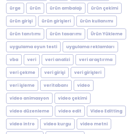
ürge
ürün
ürün ambalajı
ürün çekimi
ürün girişi
ürün girişleri
ürün kullanımı
ürün tanıtımı
ürün tasarımı
Ürün Yükleme
uygulama oyun testi
uygulama reklamları
vba
veri
veri analizi
veri araştırma
veri çekme
veri girişi
veri girişleri
veri işleme
veritabanı
video
video animasyon
video çekimi
video düzenleme
video edit
Video Editting
video intro
video kurgu
video metni