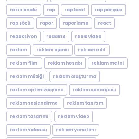
rakip analiz
rap
rap beat
rap parçası
rap sözü
rapor
raporlama
react
redaksiyon
redakte
reels video
reklam
reklam ajansı
reklam edit
reklam filmi
reklam hesabı
reklam metni
reklam müziği
reklam oluşturma
reklam optimizasyonu
reklam senaryosu
reklam seslendirme
reklam tanıtım
reklam tasarımı
reklam video
reklam videosu
reklam yönetimi