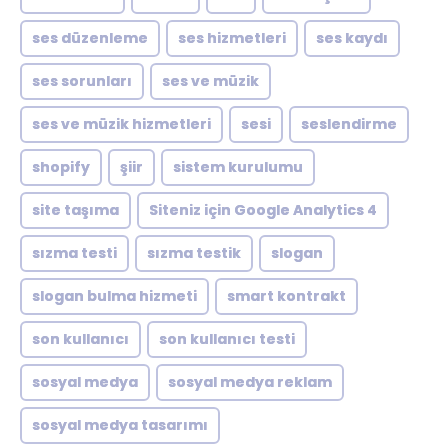
ses düzenleme
ses hizmetleri
ses kaydı
ses sorunları
ses ve müzik
ses ve müzik hizmetleri
sesi
seslendirme
shopify
şiir
sistem kurulumu
site taşıma
Siteniz için Google Analytics 4
sızma testi
sızma testik
slogan
slogan bulma hizmeti
smart kontrakt
son kullanıcı
son kullanıcı testi
sosyal medya
sosyal medya reklam
sosyal medya tasarımı