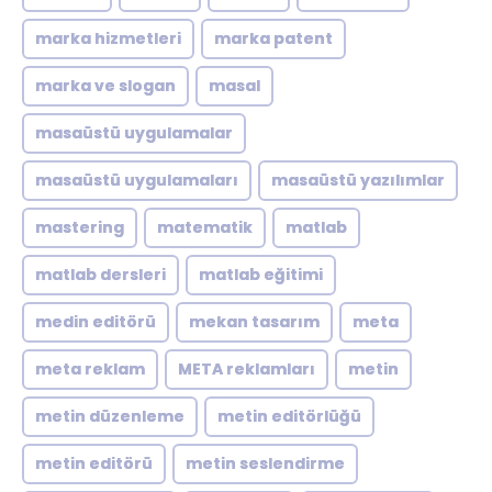
marka hizmetleri
marka patent
marka ve slogan
masal
masaüstü uygulamalar
masaüstü uygulamaları
masaüstü yazılımlar
mastering
matematik
matlab
matlab dersleri
matlab eğitimi
medin editörü
mekan tasarım
meta
meta reklam
META reklamları
metin
metin düzenleme
metin editörlüğü
metin editörü
metin seslendirme