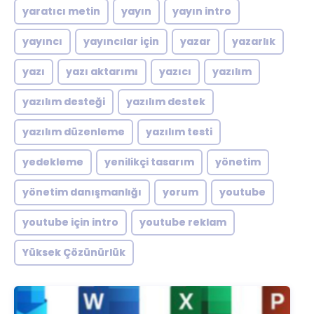
yaratıcı metin
yayın
yayın intro
yayıncı
yayıncılar için
yazar
yazarlık
yazı
yazı aktarımı
yazıcı
yazılım
yazılım desteği
yazılım destek
yazılım düzenleme
yazılım testi
yedekleme
yenilikçi tasarım
yönetim
yönetim danışmanlığı
yorum
youtube
youtube için intro
youtube reklam
Yüksek Çözünürlük