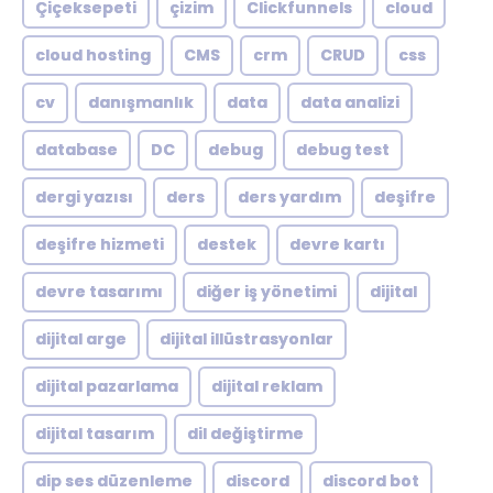
Çiçeksepeti
çizim
Clickfunnels
cloud
cloud hosting
CMS
crm
CRUD
css
cv
danışmanlık
data
data analizi
database
DC
debug
debug test
dergi yazısı
ders
ders yardım
deşifre
deşifre hizmeti
destek
devre kartı
devre tasarımı
diğer iş yönetimi
dijital
dijital arge
dijital illüstrasyonlar
dijital pazarlama
dijital reklam
dijital tasarım
dil değiştirme
dip ses düzenleme
discord
discord bot