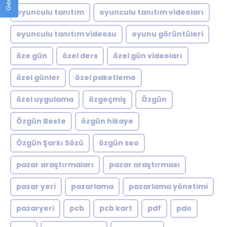
oyunculu tanıtım
oyunculu tanıtım videoları
oyunculu tanıtım videosu
oyunu görüntüleri
öze gün
özel ders
özel gün videoları
özel günler
özel paketleme
özel uygulama
özgeçmiş
Özgün
Özgün Beste
özgün hikaye
Özgün Şarkı Sözü
özgün seo
pazar araştırmaları
pazar araştırması
pazar yeri
pazarlama
pazarlama yönetimi
pazaryeri
pcb
pcb kart
pdf
pdo