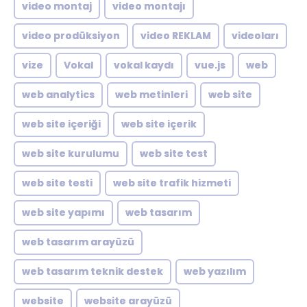
video montaj
video montajı
video prodüksiyon
video REKLAM
videoları
vize
Vokal
vokal kaydı
vue.js
web
web analytics
web metinleri
web site
web site içeriği
web site içerik
web site kurulumu
web site test
web site testi
web site trafik hizmeti
web site yapımı
web tasarım
web tasarım arayüzü
web tasarım teknik destek
web yazılım
website
website arayüzü