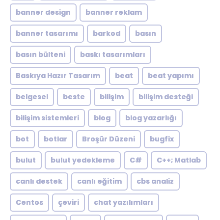
banner design
banner reklam
banner tasarımı
barkod
basın
basın bülteni
baskı tasarımları
Baskıya Hazır Tasarım
beat
beat yapımı
belgesel
beste
bilişim
bilişim desteği
bilişim sistemleri
blog
blog yazarlığı
bot
botlar
Broşür Düzeni
bugfix
bulut
bulut yedekleme
C#
C++; Matlab
canlı destek
canlı eğitim
cbs analiz
Centos
çeviri
chat yazılımları