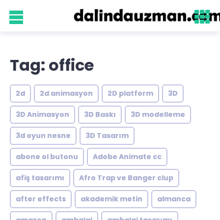
Tag: office
2d
2d animasyon
2D platform
3D
3D Animasyon
3D Baskı
3D modelleme
3d oyun nesne
3D Tasarım
abone ol butonu
Adobe Animate cc
afiş tasarımı
Afro Trap ve Banger clup
after effects
akademik metin
almanca