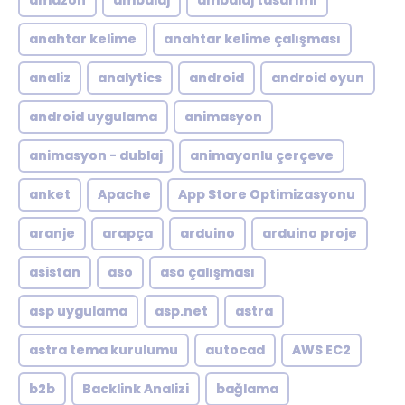
amazon
ambalaj
ambalaj tasarımı
anahtar kelime
anahtar kelime çalışması
analiz
analytics
android
android oyun
android uygulama
animasyon
animasyon - dublaj
animayonlu çerçeve
anket
Apache
App Store Optimizasyonu
aranje
arapça
arduino
arduino proje
asistan
aso
aso çalışması
asp uygulama
asp.net
astra
astra tema kurulumu
autocad
AWS EC2
b2b
Backlink Analizi
bağlama