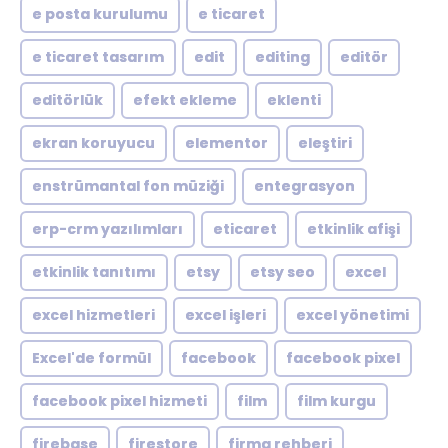
e posta kurulumu
e ticaret
e ticaret tasarım
edit
editing
editör
editörlük
efekt ekleme
eklenti
ekran koruyucu
elementor
eleştiri
enstrümantal fon müziği
entegrasyon
erp-crm yazılımları
eticaret
etkinlik afişi
etkinlik tanıtımı
etsy
etsy seo
excel
excel hizmetleri
excel işleri
excel yönetimi
Excel'de formül
facebook
facebook pixel
facebook pixel hizmeti
film
film kurgu
firebase
firestore
firma rehberi