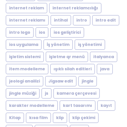
internet reklam
internet reklamcılığı
internet reklamı
intihal
intro
intro edit
intro logo
ios
ios geliştirici
ios uygulama
İş yönetim
iş yönetimi
işletim sistemi
işletme qr menü
italyanca
item modelleme
ışıklı silah editleri
java
jeologi anailizi
Jigsaw edit
jingle
jingle müziği
js
kamera çerçevesi
karakter modelleme
kart tasarımı
kayıt
Kitap
kısa film
klip
klip çekimi