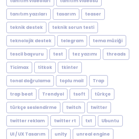
tanıtım videoları
tanıtım videosu
tanıtım yazıları
tasarım
teaser
teknik destek
teknik sorun testi
teknolojik destek
telegram
tema müziği
tescil başvuru
test
tez yazımı
threads
Ticimax
titkok
tkinter
tonal doğrulama
toplu mail
Trap
trap beat
Trendyol
tsoft
türkçe
türkçe seslendirme
twitch
twitter
twitter reklam
twitter rt
txt
Ubuntu
UI / UX Tasarım
unity
unreal engine