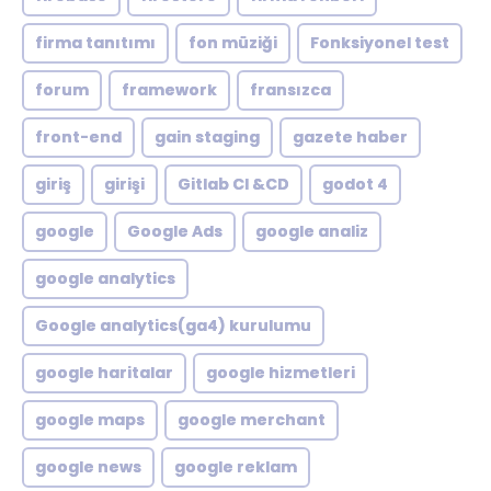
firma tanıtımı
fon müziği
Fonksiyonel test
forum
framework
fransızca
front-end
gain staging
gazete haber
giriş
girişi
Gitlab CI &CD
godot 4
google
Google Ads
google analiz
google analytics
Google analytics(ga4) kurulumu
google haritalar
google hizmetleri
google maps
google merchant
google news
google reklam