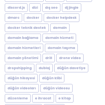
discord.js
dizi
dış seo
dj jingle
dmarc
docker
docker helpdesk
docker teknik destek
domain
domain bağlama
domain hizmeti
domain hizmetleri
domain taşıma
domain yönetimi
drill
drone video
dropshipping
dublaj
düğün davetiye
düğün hikayesi
düğün klibi
düğün videoları
düğün videosu
düzenleme
e ihracat
e kitap