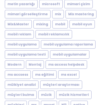
metin yazarlığı
microsoft
mimari çizim
mimari görselleştirme
mix
Mix mastering
Mix&Master
mixing
mobil
mobil oyun
mobil reklam
mobil reklamcılık
mobil uygulama
mobil uygulama raporlama
mobil uygulama testi
mobil uygulamalar
Modern
Montaj
ms access helpdesk
ms accsess
ms eğitimi
ms excel
mülkiyet analizi
müşteri araştırması
müşteri bulma
müzik
müzik hizmetleri
müzikleri
mx
mysql
N11
native