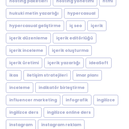
hosting paketleri
hosting yönetimi
html
hukuki metin yazarlığı
hypercasual
hypercasual geliştirme
iç seo
içerik
içerik düzenleme
içerik editörlüğü
içerik inceleme
içerik oluşturma
içerik üretimi
içerik yazarlığı
ideaSoft
ikas
iletişim stratejileri
imar planı
inceleme
indikatör birleştirme
influencer marketing
infografik
ingilizce
ingilizce ders
ingilizce online ders
instagram
instagram reklam