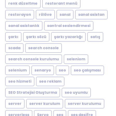
renk düzeltme
restorant menü
restorayon
rölöve
sanal
sanal asistan
sanal asistanlık
santral seslendirmesi
şarkı
şarkı sözü
şarkı yazarlığı
satış
scada
search console
search console kurulumu
seleniom
selenium
senaryo
seo
seo çalışması
seo hizmeti
seo reklam
SEO Stratejisi Oluşturma
seo uyumlu
server
server kurulum
server kurulumu
serverless
Servo
ses
ses deşifre