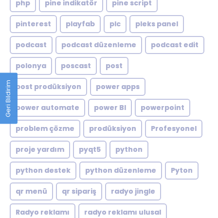
php
pine indikatör
pine script
pinterest
playfab
plc
pleks panel
podcast
podcast düzenleme
podcast edit
polonya
poscast
post
Geri Bildirim
post prodüksiyon
power apps
power automate
power BI
powerpoint
problem çözme
prodüksiyon
Profesyonel
proje yardım
pyqt5
python
python destek
python düzenleme
Pyton
qr menü
qr sipariş
radyo jingle
Radyo reklamı
radyo reklamı ulusal