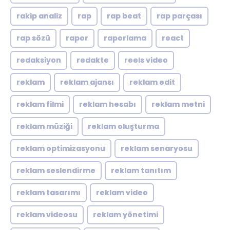
rakip analiz
rap
rap beat
rap parçası
rap sözü
rapor
raporlama
react
redaksiyon
redakte
reels video
reklam
reklam ajansı
reklam edit
reklam filmi
reklam hesabı
reklam metni
reklam müziği
reklam oluşturma
reklam optimizasyonu
reklam senaryosu
reklam seslendirme
reklam tanıtım
reklam tasarımı
reklam video
reklam videosu
reklam yönetimi