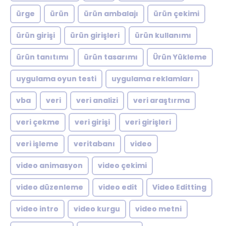
ürge
ürün
ürün ambalajı
ürün çekimi
ürün girişi
ürün girişleri
ürün kullanımı
ürün tanıtımı
ürün tasarımı
Ürün Yükleme
uygulama oyun testi
uygulama reklamları
vba
veri
veri analizi
veri araştırma
veri çekme
veri girişi
veri girişleri
veri işleme
veritabanı
video
video animasyon
video çekimi
video düzenleme
video edit
Video Editting
video intro
video kurgu
video metni