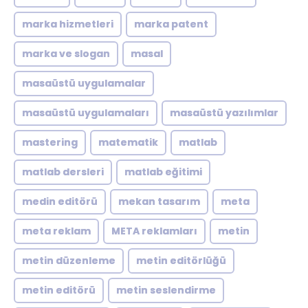
marka hizmetleri
marka patent
marka ve slogan
masal
masaüstü uygulamalar
masaüstü uygulamaları
masaüstü yazılımlar
mastering
matematik
matlab
matlab dersleri
matlab eğitimi
medin editörü
mekan tasarım
meta
meta reklam
META reklamları
metin
metin düzenleme
metin editörlüğü
metin editörü
metin seslendirme