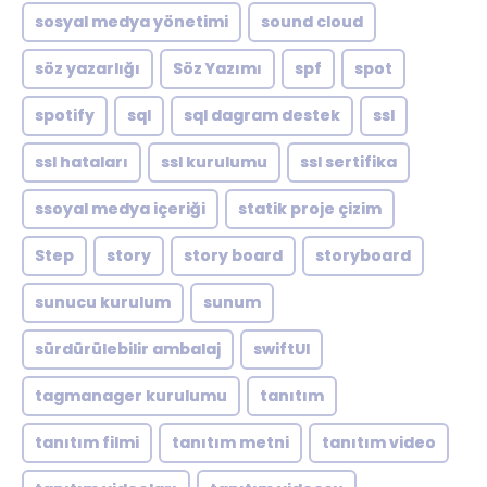
sosyal medya yönetimi
sound cloud
söz yazarlığı
Söz Yazımı
spf
spot
spotify
sql
sql dagram destek
ssl
ssl hataları
ssl kurulumu
ssl sertifika
ssoyal medya içeriği
statik proje çizim
Step
story
story board
storyboard
sunucu kurulum
sunum
sürdürülebilir ambalaj
swiftUI
tagmanager kurulumu
tanıtım
tanıtım filmi
tanıtım metni
tanıtım video