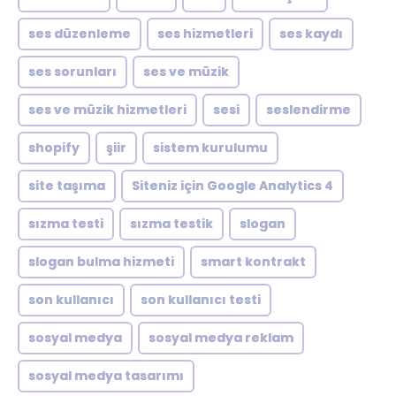
ses düzenleme
ses hizmetleri
ses kaydı
ses sorunları
ses ve müzik
ses ve müzik hizmetleri
sesi
seslendirme
shopify
şiir
sistem kurulumu
site taşıma
Siteniz için Google Analytics 4
sızma testi
sızma testik
slogan
slogan bulma hizmeti
smart kontrakt
son kullanıcı
son kullanıcı testi
sosyal medya
sosyal medya reklam
sosyal medya tasarımı