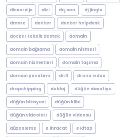
discord.js
dizi
dış seo
dj jingle
dmarc
docker
docker helpdesk
docker teknik destek
domain
domain bağlama
domain hizmeti
domain hizmetleri
domain taşıma
domain yönetimi
drill
drone video
dropshipping
dublaj
düğün davetiye
düğün hikayesi
düğün klibi
düğün videoları
düğün videosu
düzenleme
e ihracat
e kitap