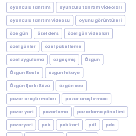
oyunculu tanıtım
oyunculu tanıtım videoları
oyunculu tanıtım videosu
oyunu görüntüleri
öze gün
özel ders
özel gün videoları
özel günler
özel paketleme
özel uygulama
özgeçmiş
Özgün
Özgün Beste
özgün hikaye
Özgün Şarkı Sözü
özgün seo
pazar araştırmaları
pazar araştırması
pazar yeri
pazarlama
pazarlama yönetimi
pazaryeri
pcb
pcb kart
pdf
pdo