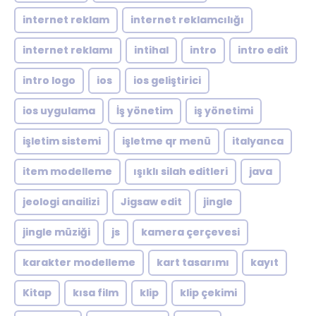
internet reklam
internet reklamcılığı
internet reklamı
intihal
intro
intro edit
intro logo
ios
ios geliştirici
ios uygulama
İş yönetim
iş yönetimi
işletim sistemi
işletme qr menü
italyanca
item modelleme
ışıklı silah editleri
java
jeologi anailizi
Jigsaw edit
jingle
jingle müziği
js
kamera çerçevesi
karakter modelleme
kart tasarımı
kayıt
Kitap
kısa film
klip
klip çekimi