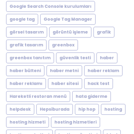
Google Search Console kurulumları
google tag
Google Tag Manager
görsel tasarım
görüntü işleme
grafik
grafik tasarım
greenbox
greenbox tanıtım
güvenlik testi
haber
haber bülteni
haber metni
haber reklam
haber reklamı
haber sitesi
hack test
Hareketli restoran menü
hata giderme
helpdesk
Hepsiburada
hip hop
hosting
hosting hizmeti
hosting hizmetleri