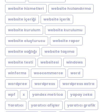
website hizmetleri
website hızlandırma
website içeriği
website içerik
website kurulum
website kurulumu
website oluşturucu
website rapor
website sağlığı
website taşıma
website testi
websitesi
windows
winforms
woocommerce
word
wordpree
wordpress
wordpress astra
wpf
x
yandex metrica
yapay zeka
Yaratıcı
yaratıcı afişler
yaratıcı grafik