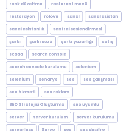
renk düzeltme
restorant menü
restorayon
rölöve
sanal
sanal asistan
sanal asistanlık
santral seslendirmesi
şarkı
şarkı sözü
şarkı yazarlığı
satış
scada
search console
search console kurulumu
seleniom
selenium
senaryo
seo
seo çalışması
seo hizmeti
seo reklam
SEO Stratejisi Oluşturma
seo uyumlu
server
server kurulum
server kurulumu
serverless
Servo
ses
ses deşifre