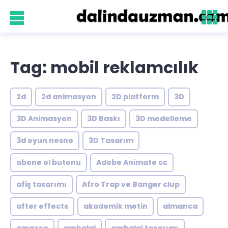
Tag: mobil reklamcılık
2d
2d animasyon
2D platform
3D
3D Animasyon
3D Baskı
3D modelleme
3d oyun nesne
3D Tasarım
abone ol butonu
Adobe Animate cc
afiş tasarımı
Afro Trap ve Banger clup
after effects
akademik metin
almanca