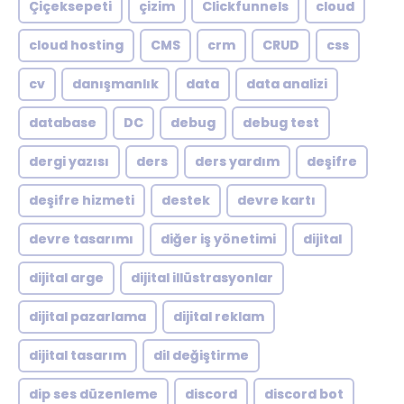
Çiçeksepeti
çizim
Clickfunnels
cloud
cloud hosting
CMS
crm
CRUD
css
cv
danışmanlık
data
data analizi
database
DC
debug
debug test
dergi yazısı
ders
ders yardım
deşifre
deşifre hizmeti
destek
devre kartı
devre tasarımı
diğer iş yönetimi
dijital
dijital arge
dijital illüstrasyonlar
dijital pazarlama
dijital reklam
dijital tasarım
dil değiştirme
dip ses düzenleme
discord
discord bot