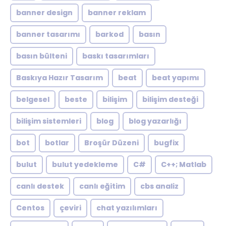
banner design
banner reklam
banner tasarımı
barkod
basın
basın bülteni
baskı tasarımları
Baskıya Hazır Tasarım
beat
beat yapımı
belgesel
beste
bilişim
bilişim desteği
bilişim sistemleri
blog
blog yazarlığı
bot
botlar
Broşür Düzeni
bugfix
bulut
bulut yedekleme
C#
C++; Matlab
canlı destek
canlı eğitim
cbs analiz
Centos
çeviri
chat yazılımları