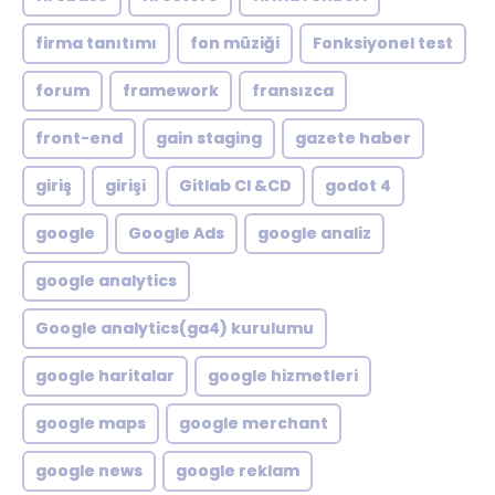
firma tanıtımı
fon müziği
Fonksiyonel test
forum
framework
fransızca
front-end
gain staging
gazete haber
giriş
girişi
Gitlab CI &CD
godot 4
google
Google Ads
google analiz
google analytics
Google analytics(ga4) kurulumu
google haritalar
google hizmetleri
google maps
google merchant
google news
google reklam