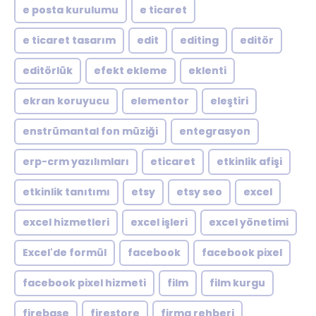
e posta kurulumu
e ticaret
e ticaret tasarım
edit
editing
editör
editörlük
efekt ekleme
eklenti
ekran koruyucu
elementor
eleştiri
enstrümantal fon müziği
entegrasyon
erp-crm yazılımları
eticaret
etkinlik afişi
etkinlik tanıtımı
etsy
etsy seo
excel
excel hizmetleri
excel işleri
excel yönetimi
Excel'de formül
facebook
facebook pixel
facebook pixel hizmeti
film
film kurgu
firebase
firestore
firma rehberi