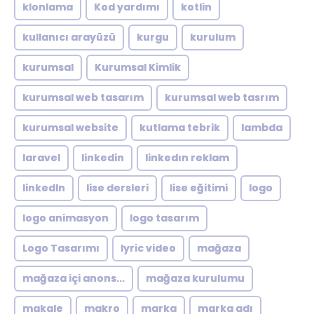
klonlama
Kod yardımı
kotlin
kullanıcı arayüzü
kurgu
kurulum
kurumsal
Kurumsal Kimlik
kurumsal web tasarım
kurumsal web tasrım
kurumsal website
kutlama tebrik
lambda
laravel
linkedin
linkedın reklam
linkedln
lise dersleri
lise eğitimi
logo
logo animasyon
logo tasarım
Logo Tasarımı
lyric video
mağaza
mağaza içi anons...
mağaza kurulumu
makale
makro
marka
marka adı