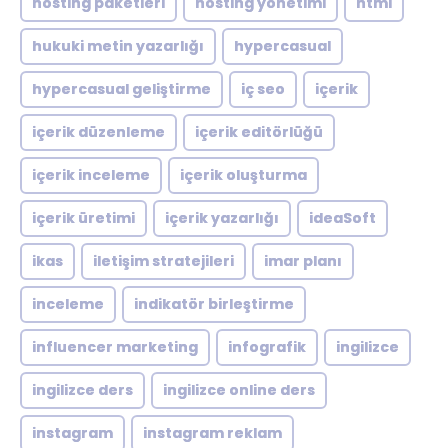
hosting paketleri
hosting yönetimi
html
hukuki metin yazarlığı
hypercasual
hypercasual geliştirme
iç seo
içerik
içerik düzenleme
içerik editörlüğü
içerik inceleme
içerik oluşturma
içerik üretimi
içerik yazarlığı
ideaSoft
ikas
iletişim stratejileri
imar planı
inceleme
indikatör birleştirme
influencer marketing
infografik
ingilizce
ingilizce ders
ingilizce online ders
instagram
instagram reklam