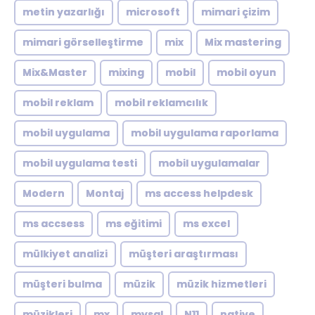
metin yazarlığı
microsoft
mimari çizim
mimari görselleştirme
mix
Mix mastering
Mix&Master
mixing
mobil
mobil oyun
mobil reklam
mobil reklamcılık
mobil uygulama
mobil uygulama raporlama
mobil uygulama testi
mobil uygulamalar
Modern
Montaj
ms access helpdesk
ms accsess
ms eğitimi
ms excel
mülkiyet analizi
müşteri araştırması
müşteri bulma
müzik
müzik hizmetleri
müzikleri
mx
mysql
N11
native