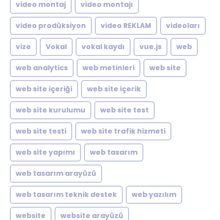
video montaj
video montajı
video prodüksiyon
video REKLAM
videoları
vize
Vokal
vokal kaydı
vue.js
web
web analytics
web metinleri
web site
web site içeriği
web site içerik
web site kurulumu
web site test
web site testi
web site trafik hizmeti
web site yapımı
web tasarım
web tasarım arayüzü
web tasarım teknik destek
web yazılım
website
website arayüzü