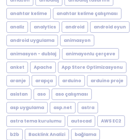
amazon
ambalaj
ambalaj tasarımı
anahtar kelime
anahtar kelime çalışması
analiz
analytics
android
android oyun
android uygulama
animasyon
animasyon - dublaj
animayonlu çerçeve
anket
Apache
App Store Optimizasyonu
aranje
arapça
arduino
arduino proje
asistan
aso
aso çalışması
asp uygulama
asp.net
astra
astra tema kurulumu
autocad
AWS EC2
b2b
Backlink Analizi
bağlama