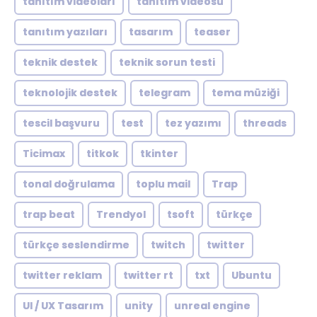
tanıtım videoları
tanıtım videosu
tanıtım yazıları
tasarım
teaser
teknik destek
teknik sorun testi
teknolojik destek
telegram
tema müziği
tescil başvuru
test
tez yazımı
threads
Ticimax
titkok
tkinter
tonal doğrulama
toplu mail
Trap
trap beat
Trendyol
tsoft
türkçe
türkçe seslendirme
twitch
twitter
twitter reklam
twitter rt
txt
Ubuntu
UI / UX Tasarım
unity
unreal engine