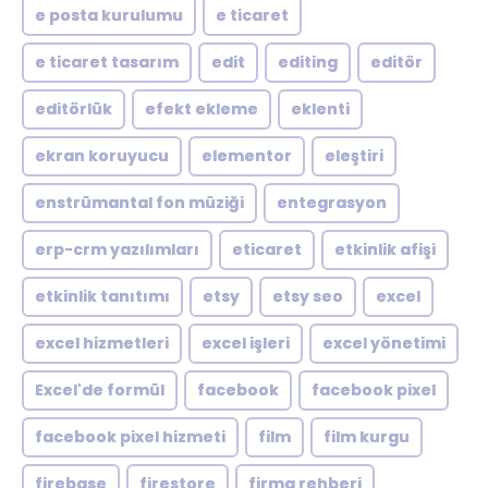
e posta kurulumu
e ticaret
e ticaret tasarım
edit
editing
editör
editörlük
efekt ekleme
eklenti
ekran koruyucu
elementor
eleştiri
enstrümantal fon müziği
entegrasyon
erp-crm yazılımları
eticaret
etkinlik afişi
etkinlik tanıtımı
etsy
etsy seo
excel
excel hizmetleri
excel işleri
excel yönetimi
Excel'de formül
facebook
facebook pixel
facebook pixel hizmeti
film
film kurgu
firebase
firestore
firma rehberi