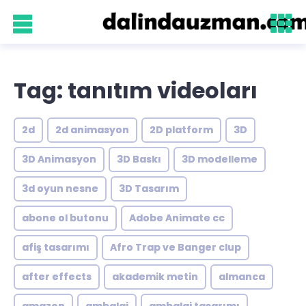
Tag: tanıtım videoları
2d
2d animasyon
2D platform
3D
3D Animasyon
3D Baskı
3D modelleme
3d oyun nesne
3D Tasarım
abone ol butonu
Adobe Animate cc
afiş tasarımı
Afro Trap ve Banger clup
after effects
akademik metin
almanca