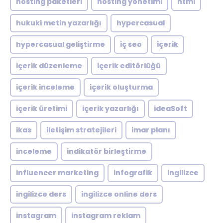
hosting paketleri
hosting yönetimi
html
hukuki metin yazarlığı
hypercasual
hypercasual geliştirme
iç seo
içerik
içerik düzenleme
içerik editörlüğü
içerik inceleme
içerik oluşturma
içerik üretimi
içerik yazarlığı
ideaSoft
ikas
iletişim stratejileri
imar planı
inceleme
indikatör birleştirme
influencer marketing
infografik
ingilizce
ingilizce ders
ingilizce online ders
instagram
instagram reklam