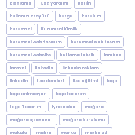
klonlama
Kod yardımı
kotlin
kullanıcı arayüzü
kurgu
kurulum
kurumsal
Kurumsal Kimlik
kurumsal web tasarım
kurumsal web tasrım
kurumsal website
kutlama tebrik
lambda
laravel
linkedin
linkedın reklam
linkedln
lise dersleri
lise eğitimi
logo
logo animasyon
logo tasarım
Logo Tasarımı
lyric video
mağaza
mağaza içi anons...
mağaza kurulumu
makale
makro
marka
marka adı