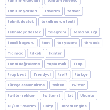
tanıtım videoları
tanıtım videosu
tanıtım yazıları
tasarım
teaser
teknik destek
teknik sorun testi
teknolojik destek
telegram
tema müziği
tescil başvuru
test
tez yazımı
threads
Ticimax
titkok
tkinter
tonal doğrulama
toplu mail
Trap
trap beat
Trendyol
tsoft
türkçe
türkçe seslendirme
twitch
twitter
twitter reklam
twitter rt
txt
Ubuntu
UI / UX Tasarım
unity
unreal engine