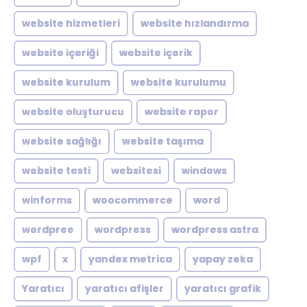
website hizmetleri
website hızlandırma
website içeriği
website içerik
website kurulum
website kurulumu
website oluşturucu
website rapor
website sağlığı
website taşıma
website testi
websitesi
windows
winforms
woocommerce
word
wordpree
wordpress
wordpress astra
wpf
x
yandex metrica
yapay zeka
Yaratıcı
yaratıcı afişler
yaratıcı grafik