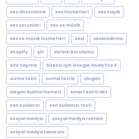
ses düzenleme
ses hizmetleri
ses kaydı
ses sorunları
ses ve müzik
ses ve müzik hizmetleri
sesi
seslendirme
shopify
şiir
sistem kurulumu
site taşıma
Siteniz için Google Analytics 4
sızma testi
sızma testik
slogan
slogan bulma hizmeti
smart kontrakt
son kullanıcı
son kullanıcı testi
sosyal medya
sosyal medya reklam
sosyal medya tasarımı