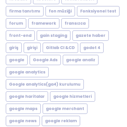
firma tanıtımı
fon müziği
Fonksiyonel test
forum
framework
fransızca
front-end
gain staging
gazete haber
giriş
girişi
Gitlab CI &CD
godot 4
google
Google Ads
google analiz
google analytics
Google analytics(ga4) kurulumu
google haritalar
google hizmetleri
google maps
google merchant
google news
google reklam