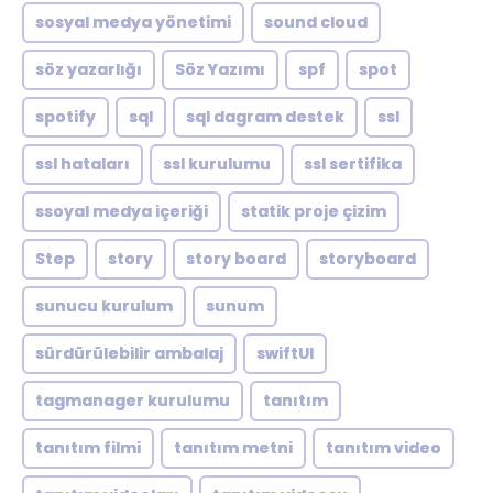
sosyal medya yönetimi
sound cloud
söz yazarlığı
Söz Yazımı
spf
spot
spotify
sql
sql dagram destek
ssl
ssl hataları
ssl kurulumu
ssl sertifika
ssoyal medya içeriği
statik proje çizim
Step
story
story board
storyboard
sunucu kurulum
sunum
sürdürülebilir ambalaj
swiftUI
tagmanager kurulumu
tanıtım
tanıtım filmi
tanıtım metni
tanıtım video