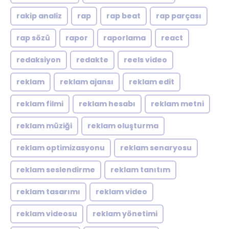
rakip analiz
rap
rap beat
rap parçası
rap sözü
rapor
raporlama
react
redaksiyon
redakte
reels video
reklam
reklam ajansı
reklam edit
reklam filmi
reklam hesabı
reklam metni
reklam müziği
reklam oluşturma
reklam optimizasyonu
reklam senaryosu
reklam seslendirme
reklam tanıtım
reklam tasarımı
reklam video
reklam videosu
reklam yönetimi