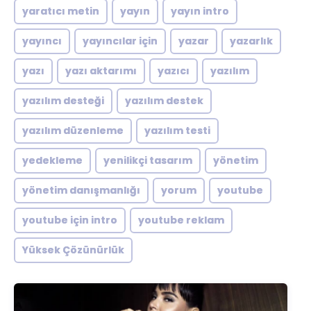
yaratıcı metin
yayın
yayın intro
yayıncı
yayıncılar için
yazar
yazarlık
yazı
yazı aktarımı
yazıcı
yazılım
yazılım desteği
yazılım destek
yazılım düzenleme
yazılım testi
yedekleme
yenilikçi tasarım
yönetim
yönetim danışmanlığı
yorum
youtube
youtube için intro
youtube reklam
Yüksek Çözünürlük