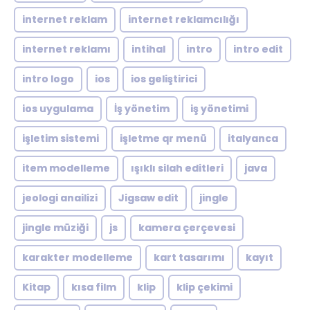
internet reklam
internet reklamcılığı
internet reklamı
intihal
intro
intro edit
intro logo
ios
ios geliştirici
ios uygulama
İş yönetim
iş yönetimi
işletim sistemi
işletme qr menü
italyanca
item modelleme
ışıklı silah editleri
java
jeologi anailizi
Jigsaw edit
jingle
jingle müziği
js
kamera çerçevesi
karakter modelleme
kart tasarımı
kayıt
Kitap
kısa film
klip
klip çekimi