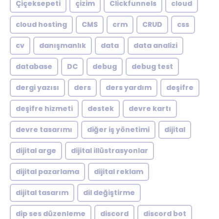
Çiçeksepeti
çizim
Clickfunnels
cloud
cloud hosting
CMS
crm
CRUD
css
cv
danışmanlık
data
data analizi
database
DC
debug
debug test
dergi yazısı
ders
ders yardım
deşifre
deşifre hizmeti
destek
devre kartı
devre tasarımı
diğer iş yönetimi
dijital
dijital arge
dijital illüstrasyonlar
dijital pazarlama
dijital reklam
dijital tasarım
dil değiştirme
dip ses düzenleme
discord
discord bot