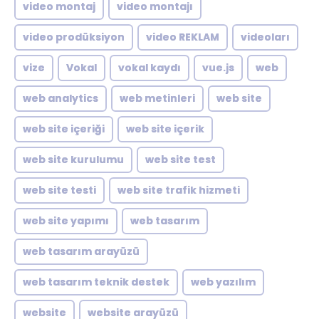
video montaj
video montajı
video prodüksiyon
video REKLAM
videoları
vize
Vokal
vokal kaydı
vue.js
web
web analytics
web metinleri
web site
web site içeriği
web site içerik
web site kurulumu
web site test
web site testi
web site trafik hizmeti
web site yapımı
web tasarım
web tasarım arayüzü
web tasarım teknik destek
web yazılım
website
website arayüzü