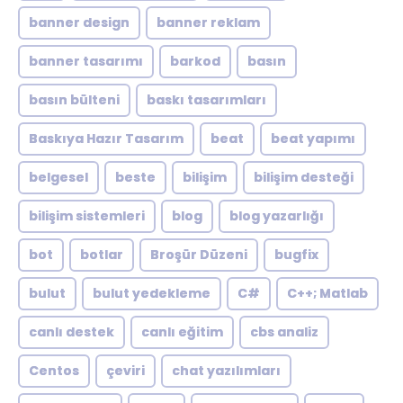
banner design
banner reklam
banner tasarımı
barkod
basın
basın bülteni
baskı tasarımları
Baskıya Hazır Tasarım
beat
beat yapımı
belgesel
beste
bilişim
bilişim desteği
bilişim sistemleri
blog
blog yazarlığı
bot
botlar
Broşür Düzeni
bugfix
bulut
bulut yedekleme
C#
C++; Matlab
canlı destek
canlı eğitim
cbs analiz
Centos
çeviri
chat yazılımları