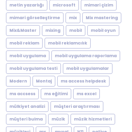
metin yazarlığı
microsoft
mimari çizim
mimari görselleştirme
mix
Mix mastering
Mix&Master
mixing
mobil
mobil oyun
mobil reklam
mobil reklamcılık
mobil uygulama
mobil uygulama raporlama
mobil uygulama testi
mobil uygulamalar
Modern
Montaj
ms access helpdesk
ms accsess
ms eğitimi
ms excel
mülkiyet analizi
müşteri araştırması
müşteri bulma
müzik
müzik hizmetleri
müzikleri
mx
mysql
N11
native