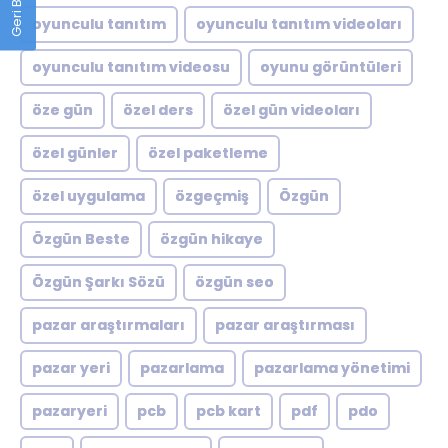
oyunculu tanıtım
oyunculu tanıtım videoları
oyunculu tanıtım videosu
oyunu görüntüleri
öze gün
özel ders
özel gün videoları
özel günler
özel paketleme
özel uygulama
özgeçmiş
Özgün
Özgün Beste
özgün hikaye
Özgün Şarkı Sözü
özgün seo
pazar araştırmaları
pazar araştırması
pazar yeri
pazarlama
pazarlama yönetimi
pazaryeri
pcb
pcb kart
pdf
pdo