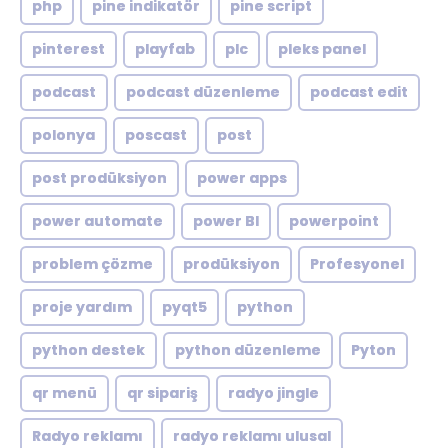
php
pine indikatör
pine script
pinterest
playfab
plc
pleks panel
podcast
podcast düzenleme
podcast edit
polonya
poscast
post
post prodüksiyon
power apps
power automate
power BI
powerpoint
problem çözme
prodüksiyon
Profesyonel
proje yardım
pyqt5
python
python destek
python düzenleme
Pyton
qr menü
qr sipariş
radyo jingle
Radyo reklamı
radyo reklamı ulusal