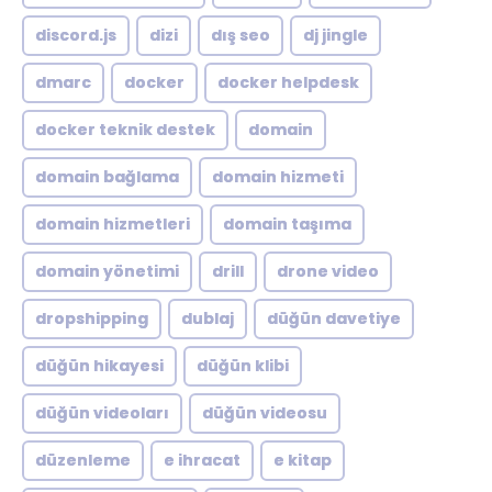
discord.js
dizi
dış seo
dj jingle
dmarc
docker
docker helpdesk
docker teknik destek
domain
domain bağlama
domain hizmeti
domain hizmetleri
domain taşıma
domain yönetimi
drill
drone video
dropshipping
dublaj
düğün davetiye
düğün hikayesi
düğün klibi
düğün videoları
düğün videosu
düzenleme
e ihracat
e kitap