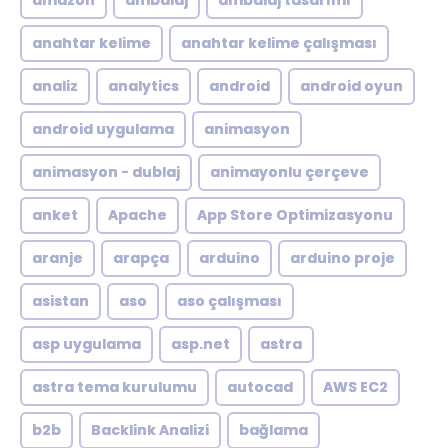
amazon
ambalaj
ambalaj tasarımı
anahtar kelime
anahtar kelime çalışması
analiz
analytics
android
android oyun
android uygulama
animasyon
animasyon - dublaj
animayonlu çerçeve
anket
Apache
App Store Optimizasyonu
aranje
arapça
arduino
arduino proje
asistan
aso
aso çalışması
asp uygulama
asp.net
astra
astra tema kurulumu
autocad
AWS EC2
b2b
Backlink Analizi
bağlama