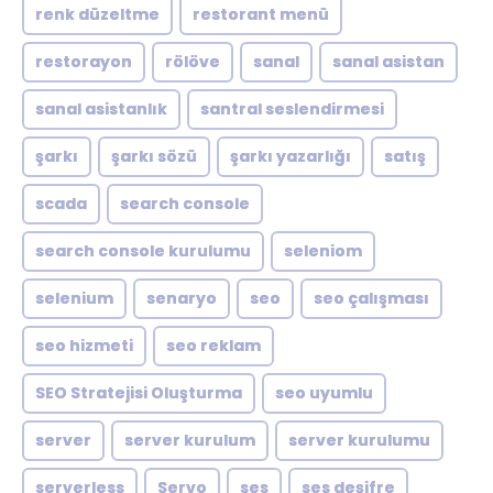
renk düzeltme
restorant menü
restorayon
rölöve
sanal
sanal asistan
sanal asistanlık
santral seslendirmesi
şarkı
şarkı sözü
şarkı yazarlığı
satış
scada
search console
search console kurulumu
seleniom
selenium
senaryo
seo
seo çalışması
seo hizmeti
seo reklam
SEO Stratejisi Oluşturma
seo uyumlu
server
server kurulum
server kurulumu
serverless
Servo
ses
ses deşifre