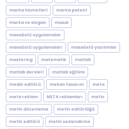
marka hizmetleri
marka patent
marka ve slogan
masal
masaüstü uygulamalar
masaüstü uygulamaları
masaüstü yazılımlar
mastering
matematik
matlab
matlab dersleri
matlab eğitimi
medin editörü
mekan tasarım
meta
meta reklam
META reklamları
metin
metin düzenleme
metin editörlüğü
metin editörü
metin seslendirme