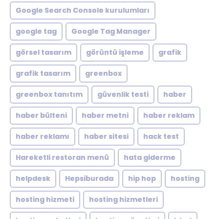
Google Search Console kurulumları
google tag
Google Tag Manager
görsel tasarım
görüntü işleme
grafik
grafik tasarım
greenbox
greenbox tanıtım
güvenlik testi
haber
haber bülteni
haber metni
haber reklam
haber reklamı
haber sitesi
hack test
Hareketli restoran menü
hata giderme
helpdesk
Hepsiburada
hip hop
hosting
hosting hizmeti
hosting hizmetleri