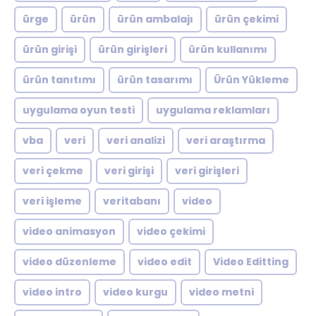
ürge
ürün
ürün ambalajı
ürün çekimi
ürün girişi
ürün girişleri
ürün kullanımı
ürün tanıtımı
ürün tasarımı
Ürün Yükleme
uygulama oyun testi
uygulama reklamları
vba
veri
veri analizi
veri araştırma
veri çekme
veri girişi
veri girişleri
veri işleme
veritabanı
video
video animasyon
video çekimi
video düzenleme
video edit
Video Editting
video intro
video kurgu
video metni