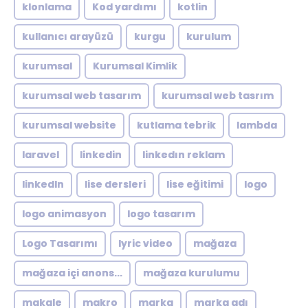
klonlama
Kod yardımı
kotlin
kullanıcı arayüzü
kurgu
kurulum
kurumsal
Kurumsal Kimlik
kurumsal web tasarım
kurumsal web tasrım
kurumsal website
kutlama tebrik
lambda
laravel
linkedin
linkedın reklam
linkedln
lise dersleri
lise eğitimi
logo
logo animasyon
logo tasarım
Logo Tasarımı
lyric video
mağaza
mağaza içi anons...
mağaza kurulumu
makale
makro
marka
marka adı