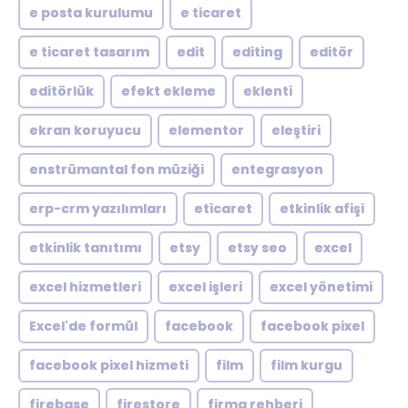
e posta kurulumu
e ticaret
e ticaret tasarım
edit
editing
editör
editörlük
efekt ekleme
eklenti
ekran koruyucu
elementor
eleştiri
enstrümantal fon müziği
entegrasyon
erp-crm yazılımları
eticaret
etkinlik afişi
etkinlik tanıtımı
etsy
etsy seo
excel
excel hizmetleri
excel işleri
excel yönetimi
Excel'de formül
facebook
facebook pixel
facebook pixel hizmeti
film
film kurgu
firebase
firestore
firma rehberi