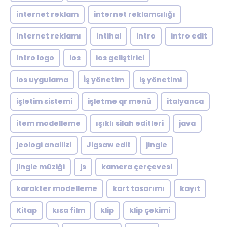
internet reklam
internet reklamcılığı
internet reklamı
intihal
intro
intro edit
intro logo
ios
ios geliştirici
ios uygulama
İş yönetim
iş yönetimi
işletim sistemi
işletme qr menü
italyanca
item modelleme
ışıklı silah editleri
java
jeologi anailizi
Jigsaw edit
jingle
jingle müziği
js
kamera çerçevesi
karakter modelleme
kart tasarımı
kayıt
Kitap
kısa film
klip
klip çekimi