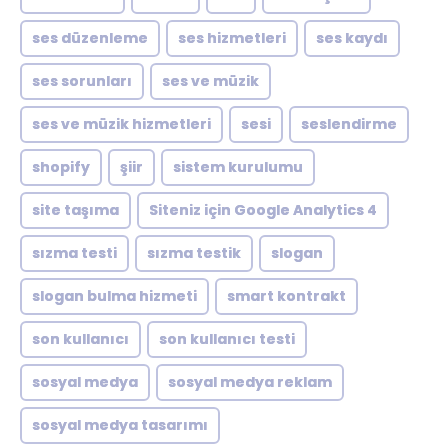
ses düzenleme
ses hizmetleri
ses kaydı
ses sorunları
ses ve müzik
ses ve müzik hizmetleri
sesi
seslendirme
shopify
şiir
sistem kurulumu
site taşıma
Siteniz için Google Analytics 4
sızma testi
sızma testik
slogan
slogan bulma hizmeti
smart kontrakt
son kullanıcı
son kullanıcı testi
sosyal medya
sosyal medya reklam
sosyal medya tasarımı