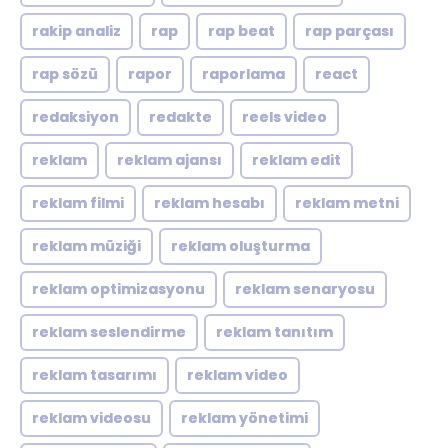
rakip analiz
rap
rap beat
rap parçası
rap sözü
rapor
raporlama
react
redaksiyon
redakte
reels video
reklam
reklam ajansı
reklam edit
reklam filmi
reklam hesabı
reklam metni
reklam müziği
reklam oluşturma
reklam optimizasyonu
reklam senaryosu
reklam seslendirme
reklam tanıtım
reklam tasarımı
reklam video
reklam videosu
reklam yönetimi