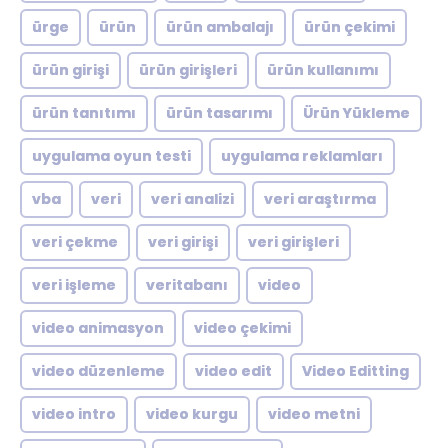
ürge
ürün
ürün ambalajı
ürün çekimi
ürün girişi
ürün girişleri
ürün kullanımı
ürün tanıtımı
ürün tasarımı
Ürün Yükleme
uygulama oyun testi
uygulama reklamları
vba
veri
veri analizi
veri araştırma
veri çekme
veri girişi
veri girişleri
veri işleme
veritabanı
video
video animasyon
video çekimi
video düzenleme
video edit
Video Editting
video intro
video kurgu
video metni