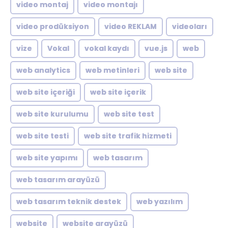
video montaj
video montajı
video prodüksiyon
video REKLAM
videoları
vize
Vokal
vokal kaydı
vue.js
web
web analytics
web metinleri
web site
web site içeriği
web site içerik
web site kurulumu
web site test
web site testi
web site trafik hizmeti
web site yapımı
web tasarım
web tasarım arayüzü
web tasarım teknik destek
web yazılım
website
website arayüzü