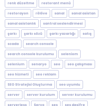
renk düzeltme
restorant menü
restorayon
rölöve
sanal
sanal asistan
sanal asistanlık
santral seslendirmesi
şarkı
şarkı sözü
şarkı yazarlığı
satış
scada
search console
search console kurulumu
seleniom
selenium
senaryo
seo
seo çalışması
seo hizmeti
seo reklam
SEO Stratejisi Oluşturma
seo uyumlu
server
server kurulum
server kurulumu
serverless
Servo
ses
ses deşifre