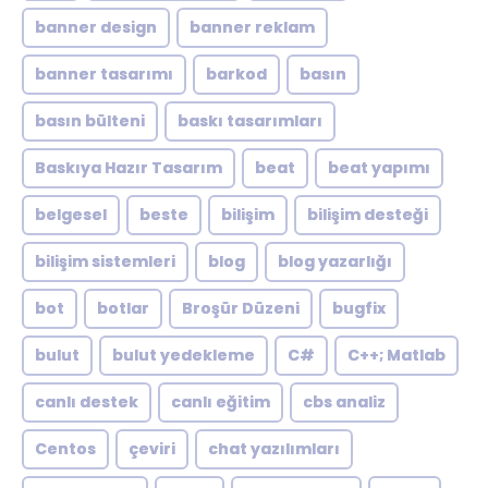
banner design
banner reklam
banner tasarımı
barkod
basın
basın bülteni
baskı tasarımları
Baskıya Hazır Tasarım
beat
beat yapımı
belgesel
beste
bilişim
bilişim desteği
bilişim sistemleri
blog
blog yazarlığı
bot
botlar
Broşür Düzeni
bugfix
bulut
bulut yedekleme
C#
C++; Matlab
canlı destek
canlı eğitim
cbs analiz
Centos
çeviri
chat yazılımları