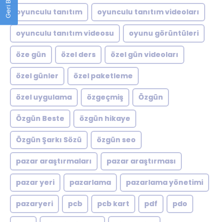
oyunculu tanıtım
oyunculu tanıtım videoları
oyunculu tanıtım videosu
oyunu görüntüleri
öze gün
özel ders
özel gün videoları
özel günler
özel paketleme
özel uygulama
özgeçmiş
Özgün
Özgün Beste
özgün hikaye
Özgün Şarkı Sözü
özgün seo
pazar araştırmaları
pazar araştırması
pazar yeri
pazarlama
pazarlama yönetimi
pazaryeri
pcb
pcb kart
pdf
pdo