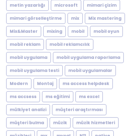
metin yazarlığı
microsoft
mimari çizim
mimari görselleştirme
mix
Mix mastering
Mix&Master
mixing
mobil
mobil oyun
mobil reklam
mobil reklamcılık
mobil uygulama
mobil uygulama raporlama
mobil uygulama testi
mobil uygulamalar
Modern
Montaj
ms access helpdesk
ms accsess
ms eğitimi
ms excel
mülkiyet analizi
müşteri araştırması
müşteri bulma
müzik
müzik hizmetleri
müzikleri
mx
mysql
N11
native