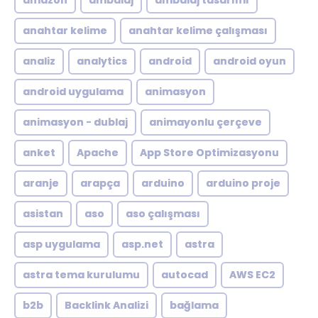
amazon
ambalaj
ambalaj tasarımı
anahtar kelime
anahtar kelime çalışması
analiz
analytics
android
android oyun
android uygulama
animasyon
animasyon - dublaj
animayonlu çerçeve
anket
Apache
App Store Optimizasyonu
aranje
arapça
arduino
arduino proje
asistan
aso
aso çalışması
asp uygulama
asp.net
astra
astra tema kurulumu
autocad
AWS EC2
b2b
Backlink Analizi
bağlama