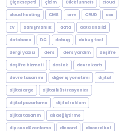
Çiçeksepeti
çizim
Clickfunnels
cloud
cloud hosting
CMS
crm
CRUD
css
cv
danışmanlık
data
data analizi
database
DC
debug
debug test
dergi yazısı
ders
ders yardım
deşifre
deşifre hizmeti
destek
devre kartı
devre tasarımı
diğer iş yönetimi
dijital
dijital arge
dijital illüstrasyonlar
dijital pazarlama
dijital reklam
dijital tasarım
dil değiştirme
dip ses düzenleme
discord
discord bot