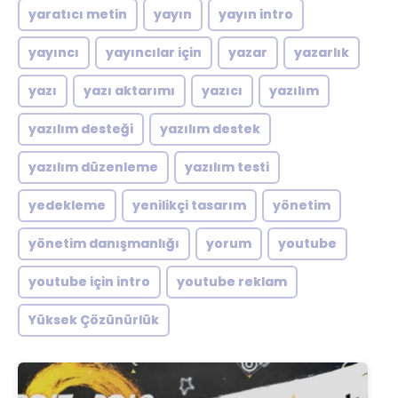
yaratıcı metin
yayın
yayın intro
yayıncı
yayıncılar için
yazar
yazarlık
yazı
yazı aktarımı
yazıcı
yazılım
yazılım desteği
yazılım destek
yazılım düzenleme
yazılım testi
yedekleme
yenilikçi tasarım
yönetim
yönetim danışmanlığı
yorum
youtube
youtube için intro
youtube reklam
Yüksek Çözünürlük