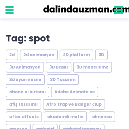
Tag: spot
2d
2d animasyon
2D platform
3D
3D Animasyon
3D Baskı
3D modelleme
3d oyun nesne
3D Tasarım
abone ol butonu
Adobe Animate cc
afiş tasarımı
Afro Trap ve Banger clup
after effects
akademik metin
almanca