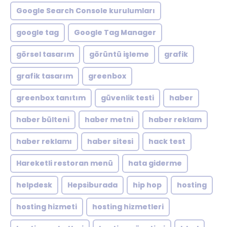
Google Search Console kurulumları
google tag
Google Tag Manager
görsel tasarım
görüntü işleme
grafik
grafik tasarım
greenbox
greenbox tanıtım
güvenlik testi
haber
haber bülteni
haber metni
haber reklam
haber reklamı
haber sitesi
hack test
Hareketli restoran menü
hata giderme
helpdesk
Hepsiburada
hip hop
hosting
hosting hizmeti
hosting hizmetleri