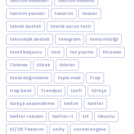
tanıtım videoları
tanıtım videosu
tanıtım yazıları
tasarım
teaser
teknik destek
teknik sorun testi
teknolojik destek
telegram
tema müziği
tescil başvuru
test
tez yazımı
threads
Ticimax
titkok
tkinter
tonal doğrulama
toplu mail
Trap
trap beat
Trendyol
tsoft
türkçe
türkçe seslendirme
twitch
twitter
twitter reklam
twitter rt
txt
Ubuntu
UI / UX Tasarım
unity
unreal engine