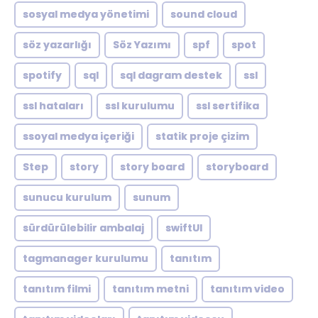
sosyal medya yönetimi
sound cloud
söz yazarlığı
Söz Yazımı
spf
spot
spotify
sql
sql dagram destek
ssl
ssl hataları
ssl kurulumu
ssl sertifika
ssoyal medya içeriği
statik proje çizim
Step
story
story board
storyboard
sunucu kurulum
sunum
sürdürülebilir ambalaj
swiftUI
tagmanager kurulumu
tanıtım
tanıtım filmi
tanıtım metni
tanıtım video