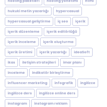
hosting paketleri
hosting yönetimi
html
hukuki metin yazarlığı
hypercasual
hypercasual geliştirme
iç seo
içerik
içerik düzenleme
içerik editörlüğü
içerik inceleme
içerik oluşturma
içerik üretimi
içerik yazarlığı
ideaSoft
ikas
iletişim stratejileri
imar planı
inceleme
indikatör birleştirme
influencer marketing
infografik
ingilizce
ingilizce ders
ingilizce online ders
instagram
instagram reklam