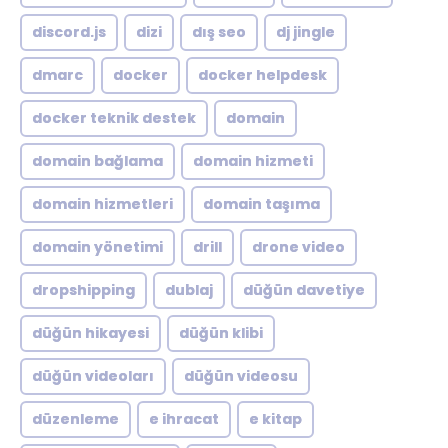
discord.js
dizi
dış seo
dj jingle
dmarc
docker
docker helpdesk
docker teknik destek
domain
domain bağlama
domain hizmeti
domain hizmetleri
domain taşıma
domain yönetimi
drill
drone video
dropshipping
dublaj
düğün davetiye
düğün hikayesi
düğün klibi
düğün videoları
düğün videosu
düzenleme
e ihracat
e kitap