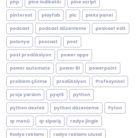
php
pine indikatör
pine script
pinterest
playfab
plc
pleks panel
podcast
podcast düzenleme
podcast edit
polonya
poscast
post
post prodüksiyon
power apps
power automate
power BI
powerpoint
problem çözme
prodüksiyon
Profesyonel
proje yardım
pyqt5
python
python destek
python düzenleme
Pyton
qr menü
qr sipariş
radyo jingle
Radyo reklamı
radyo reklamı ulusal