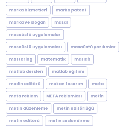
marka hizmetleri
marka patent
marka ve slogan
masal
masaüstü uygulamalar
masaüstü uygulamaları
masaüstü yazılımlar
mastering
matematik
matlab
matlab dersleri
matlab eğitimi
medin editörü
mekan tasarım
meta
meta reklam
META reklamları
metin
metin düzenleme
metin editörlüğü
metin editörü
metin seslendirme