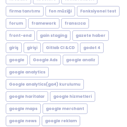
firma tanıtımı
fon müziği
Fonksiyonel test
forum
framework
fransızca
front-end
gain staging
gazete haber
giriş
girişi
Gitlab CI &CD
godot 4
google
Google Ads
google analiz
google analytics
Google analytics(ga4) kurulumu
google haritalar
google hizmetleri
google maps
google merchant
google news
google reklam