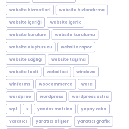
website hizmetleri
website hızlandırma
website içeriği
website içerik
website kurulum
website kurulumu
website oluşturucu
website rapor
website sağlığı
website taşıma
website testi
websitesi
windows
winforms
woocommerce
word
wordpree
wordpress
wordpress astra
wpf
x
yandex metrica
yapay zeka
Yaratıcı
yaratıcı afişler
yaratıcı grafik