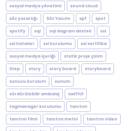
sosyal medya yönetimi
sound cloud
söz yazarlığı
Söz Yazımı
spf
spot
spotify
sql
sql dagram destek
ssl
ssl hataları
ssl kurulumu
ssl sertifika
ssoyal medya içeriği
statik proje çizim
Step
story
story board
storyboard
sunucu kurulum
sunum
sürdürülebilir ambalaj
swiftUI
tagmanager kurulumu
tanıtım
tanıtım filmi
tanıtım metni
tanıtım video