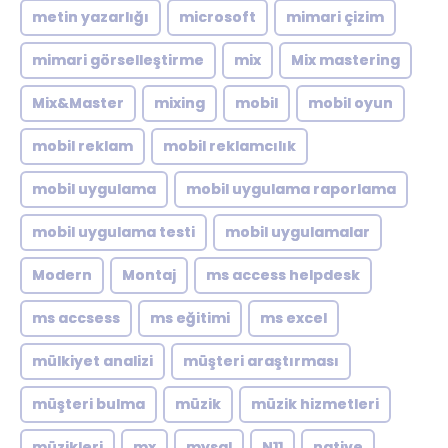
metin yazarlığı
microsoft
mimari çizim
mimari görselleştirme
mix
Mix mastering
Mix&Master
mixing
mobil
mobil oyun
mobil reklam
mobil reklamcılık
mobil uygulama
mobil uygulama raporlama
mobil uygulama testi
mobil uygulamalar
Modern
Montaj
ms access helpdesk
ms accsess
ms eğitimi
ms excel
mülkiyet analizi
müşteri araştırması
müşteri bulma
müzik
müzik hizmetleri
müzikleri
mx
mysql
N11
native