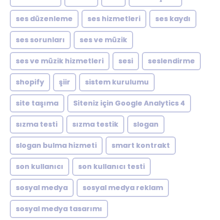
ses düzenleme
ses hizmetleri
ses kaydı
ses sorunları
ses ve müzik
ses ve müzik hizmetleri
sesi
seslendirme
shopify
şiir
sistem kurulumu
site taşıma
Siteniz için Google Analytics 4
sızma testi
sızma testik
slogan
slogan bulma hizmeti
smart kontrakt
son kullanıcı
son kullanıcı testi
sosyal medya
sosyal medya reklam
sosyal medya tasarımı