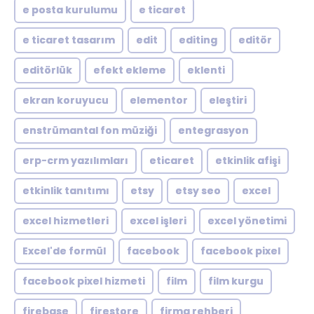
e posta kurulumu
e ticaret
e ticaret tasarım
edit
editing
editör
editörlük
efekt ekleme
eklenti
ekran koruyucu
elementor
eleştiri
enstrümantal fon müziği
entegrasyon
erp-crm yazılımları
eticaret
etkinlik afişi
etkinlik tanıtımı
etsy
etsy seo
excel
excel hizmetleri
excel işleri
excel yönetimi
Excel'de formül
facebook
facebook pixel
facebook pixel hizmeti
film
film kurgu
firebase
firestore
firma rehberi