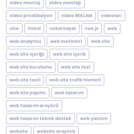
video montaj
video montajı
video prodüksiyon
video REKLAM
videoları
vize
Vokal
vokal kaydı
vue.js
web
web analytics
web metinleri
web site
web site içeriği
web site içerik
web site kurulumu
web site test
web site testi
web site trafik hizmeti
web site yapımı
web tasarım
web tasarım arayüzü
web tasarım teknik destek
web yazılım
website
website arayüzü