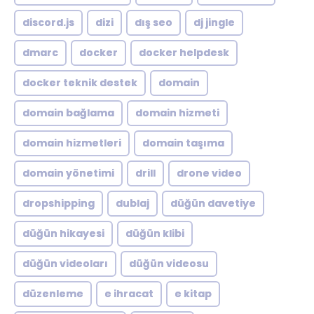
discord.js
dizi
dış seo
dj jingle
dmarc
docker
docker helpdesk
docker teknik destek
domain
domain bağlama
domain hizmeti
domain hizmetleri
domain taşıma
domain yönetimi
drill
drone video
dropshipping
dublaj
düğün davetiye
düğün hikayesi
düğün klibi
düğün videoları
düğün videosu
düzenleme
e ihracat
e kitap