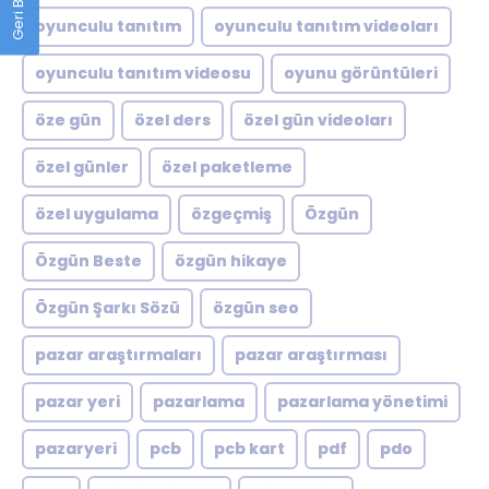
oyunculu tanıtım
oyunculu tanıtım videoları
oyunculu tanıtım videosu
oyunu görüntüleri
öze gün
özel ders
özel gün videoları
özel günler
özel paketleme
özel uygulama
özgeçmiş
Özgün
Özgün Beste
özgün hikaye
Özgün Şarkı Sözü
özgün seo
pazar araştırmaları
pazar araştırması
pazar yeri
pazarlama
pazarlama yönetimi
pazaryeri
pcb
pcb kart
pdf
pdo