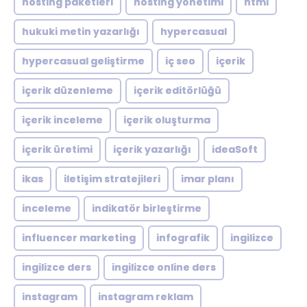
hosting paketleri
hosting yönetimi
html
hukuki metin yazarlığı
hypercasual
hypercasual geliştirme
iç seo
içerik
içerik düzenleme
içerik editörlüğü
içerik inceleme
içerik oluşturma
içerik üretimi
içerik yazarlığı
ideaSoft
ikas
iletişim stratejileri
imar planı
inceleme
indikatör birleştirme
influencer marketing
infografik
ingilizce
ingilizce ders
ingilizce online ders
instagram
instagram reklam