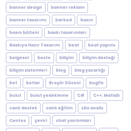
banner design
banner reklam
banner tasarımı
barkod
basın
basın bülteni
baskı tasarımları
Baskıya Hazır Tasarım
beat
beat yapımı
belgesel
beste
bilişim
bilişim desteği
bilişim sistemleri
blog
blog yazarlığı
bot
botlar
Broşür Düzeni
bugfix
bulut
bulut yedekleme
C#
C++; Matlab
canlı destek
canlı eğitim
cbs analiz
Centos
çeviri
chat yazılımları