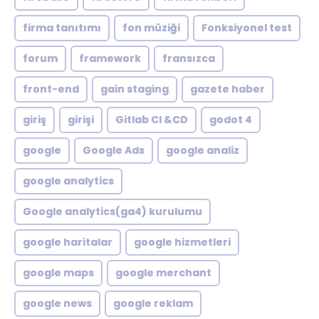
firma tanıtımı
fon müziği
Fonksiyonel test
forum
framework
fransızca
front-end
gain staging
gazete haber
giriş
girişi
Gitlab CI &CD
godot 4
google
Google Ads
google analiz
google analytics
Google analytics(ga4) kurulumu
google haritalar
google hizmetleri
google maps
google merchant
google news
google reklam