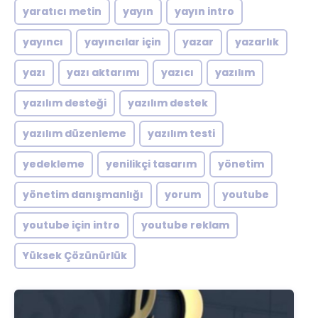
yaratıcı metin
yayın
yayın intro
yayıncı
yayıncılar için
yazar
yazarlık
yazı
yazı aktarımı
yazıcı
yazılım
yazılım desteği
yazılım destek
yazılım düzenleme
yazılım testi
yedekleme
yenilikçi tasarım
yönetim
yönetim danışmanlığı
yorum
youtube
youtube için intro
youtube reklam
Yüksek Çözünürlük