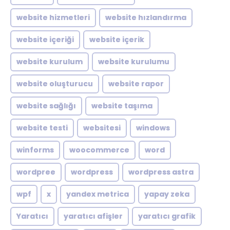
website hizmetleri
website hızlandırma
website içeriği
website içerik
website kurulum
website kurulumu
website oluşturucu
website rapor
website sağlığı
website taşıma
website testi
websitesi
windows
winforms
woocommerce
word
wordpree
wordpress
wordpress astra
wpf
x
yandex metrica
yapay zeka
Yaratıcı
yaratıcı afişler
yaratıcı grafik