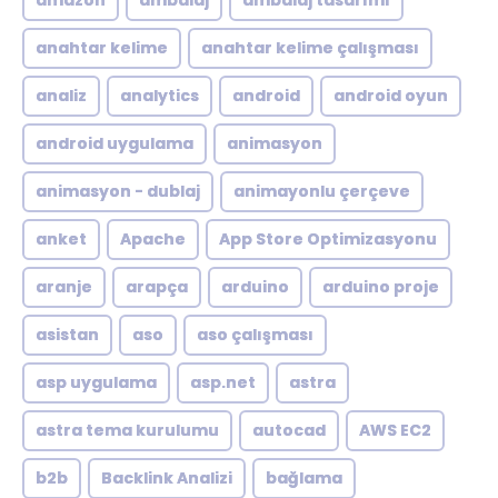
amazon
ambalaj
ambalaj tasarımı
anahtar kelime
anahtar kelime çalışması
analiz
analytics
android
android oyun
android uygulama
animasyon
animasyon - dublaj
animayonlu çerçeve
anket
Apache
App Store Optimizasyonu
aranje
arapça
arduino
arduino proje
asistan
aso
aso çalışması
asp uygulama
asp.net
astra
astra tema kurulumu
autocad
AWS EC2
b2b
Backlink Analizi
bağlama