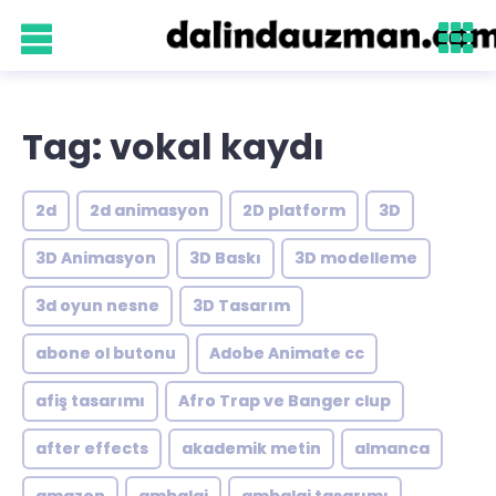
Tag: vokal kaydı
2d
2d animasyon
2D platform
3D
3D Animasyon
3D Baskı
3D modelleme
3d oyun nesne
3D Tasarım
abone ol butonu
Adobe Animate cc
afiş tasarımı
Afro Trap ve Banger clup
after effects
akademik metin
almanca