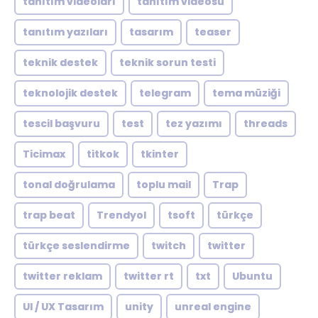
tanıtım videoları
tanıtım videosu
tanıtım yazıları
tasarım
teaser
teknik destek
teknik sorun testi
teknolojik destek
telegram
tema müziği
tescil başvuru
test
tez yazımı
threads
Ticimax
titkok
tkinter
tonal doğrulama
toplu mail
Trap
trap beat
Trendyol
tsoft
türkçe
türkçe seslendirme
twitch
twitter
twitter reklam
twitter rt
txt
Ubuntu
UI / UX Tasarım
unity
unreal engine