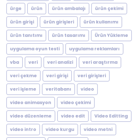
ürge
ürün
ürün ambalajı
ürün çekimi
ürün girişi
ürün girişleri
ürün kullanımı
ürün tanıtımı
ürün tasarımı
Ürün Yükleme
uygulama oyun testi
uygulama reklamları
vba
veri
veri analizi
veri araştırma
veri çekme
veri girişi
veri girişleri
veri işleme
veritabanı
video
video animasyon
video çekimi
video düzenleme
video edit
Video Editting
video intro
video kurgu
video metni