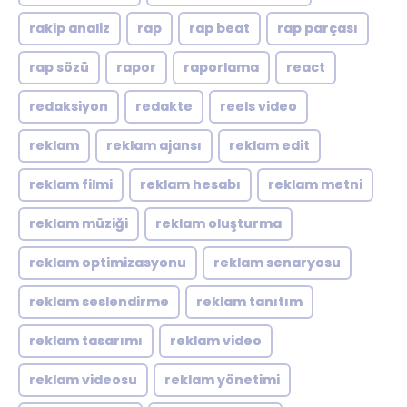
rakip analiz
rap
rap beat
rap parçası
rap sözü
rapor
raporlama
react
redaksiyon
redakte
reels video
reklam
reklam ajansı
reklam edit
reklam filmi
reklam hesabı
reklam metni
reklam müziği
reklam oluşturma
reklam optimizasyonu
reklam senaryosu
reklam seslendirme
reklam tanıtım
reklam tasarımı
reklam video
reklam videosu
reklam yönetimi