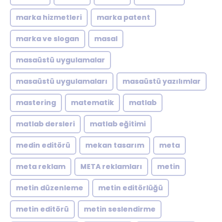
marka hizmetleri
marka patent
marka ve slogan
masal
masaüstü uygulamalar
masaüstü uygulamaları
masaüstü yazılımlar
mastering
matematik
matlab
matlab dersleri
matlab eğitimi
medin editörü
mekan tasarım
meta
meta reklam
META reklamları
metin
metin düzenleme
metin editörlüğü
metin editörü
metin seslendirme