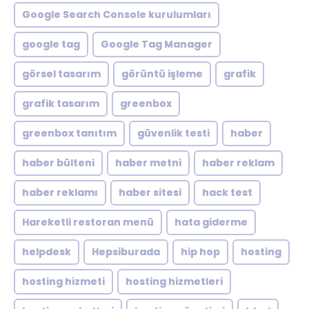
Google Search Console kurulumları
google tag
Google Tag Manager
görsel tasarım
görüntü işleme
grafik
grafik tasarım
greenbox
greenbox tanıtım
güvenlik testi
haber
haber bülteni
haber metni
haber reklam
haber reklamı
haber sitesi
hack test
Hareketli restoran menü
hata giderme
helpdesk
Hepsiburada
hip hop
hosting
hosting hizmeti
hosting hizmetleri