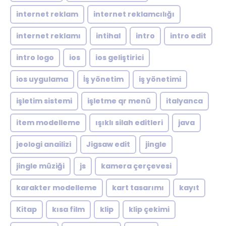
internet reklam
internet reklamcılığı
internet reklamı
intihal
intro
intro edit
intro logo
ios
ios geliştirici
ios uygulama
İş yönetim
iş yönetimi
işletim sistemi
işletme qr menü
italyanca
item modelleme
ışıklı silah editleri
java
jeologi anailizi
Jigsaw edit
jingle
jingle müziği
js
kamera çerçevesi
karakter modelleme
kart tasarımı
kayıt
Kitap
kısa film
klip
klip çekimi