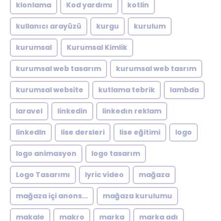
klonlama
Kod yardımı
kotlin
kullanıcı arayüzü
kurgu
kurulum
kurumsal
Kurumsal Kimlik
kurumsal web tasarım
kurumsal web tasrım
kurumsal website
kutlama tebrik
lambda
laravel
linkedin
linkedın reklam
linkedln
lise dersleri
lise eğitimi
logo
logo animasyon
logo tasarım
Logo Tasarımı
lyric video
mağaza
mağaza içi anons...
mağaza kurulumu
makale
makro
marka
marka adı