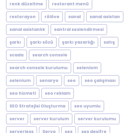
renk düzeltme
restorant menü
restorayon
rölöve
sanal
sanal asistan
sanal asistanlık
santral seslendirmesi
şarkı
şarkı sözü
şarkı yazarlığı
satış
scada
search console
search console kurulumu
seleniom
selenium
senaryo
seo
seo çalışması
seo hizmeti
seo reklam
SEO Stratejisi Oluşturma
seo uyumlu
server
server kurulum
server kurulumu
serverless
Servo
ses
ses deşifre