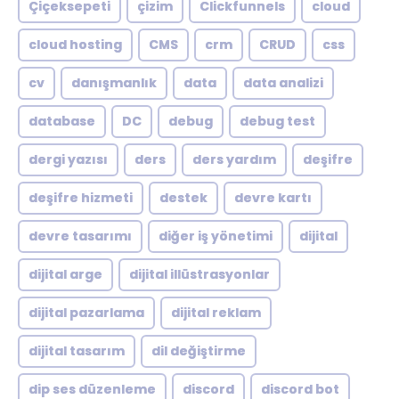
Çiçeksepeti
çizim
Clickfunnels
cloud
cloud hosting
CMS
crm
CRUD
css
cv
danışmanlık
data
data analizi
database
DC
debug
debug test
dergi yazısı
ders
ders yardım
deşifre
deşifre hizmeti
destek
devre kartı
devre tasarımı
diğer iş yönetimi
dijital
dijital arge
dijital illüstrasyonlar
dijital pazarlama
dijital reklam
dijital tasarım
dil değiştirme
dip ses düzenleme
discord
discord bot