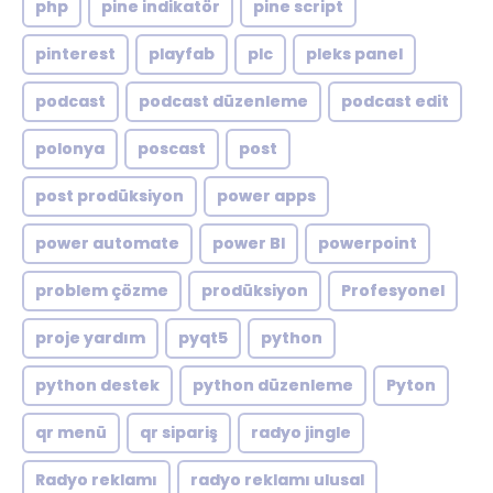
php
pine indikatör
pine script
pinterest
playfab
plc
pleks panel
podcast
podcast düzenleme
podcast edit
polonya
poscast
post
post prodüksiyon
power apps
power automate
power BI
powerpoint
problem çözme
prodüksiyon
Profesyonel
proje yardım
pyqt5
python
python destek
python düzenleme
Pyton
qr menü
qr sipariş
radyo jingle
Radyo reklamı
radyo reklamı ulusal