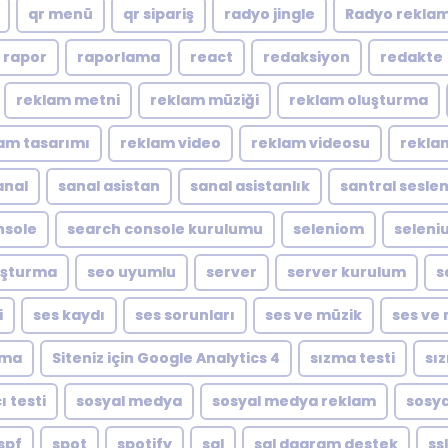
qr menü
qr sipariş
radyo jingle
Radyo reklam
rapor
raporlama
react
redaksiyon
redakte
reklam metni
reklam müziği
reklam oluşturma
am tasarımı
reklam video
reklam videosu
rekla
anal
sanal asistan
sanal asistanlık
santral sesle
nsole
search console kurulumu
seleniom
seleni
luşturma
seo uyumlu
server
server kurulum
s
i
ses kaydı
ses sorunları
ses ve müzik
ses ve 
ıma
Siteniz için Google Analytics 4
sızma testi
sı
ı testi
sosyal medya
sosyal medya reklam
sosya
spf
spot
spotify
sql
sql dagram destek
ssl