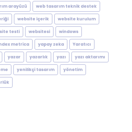
rım arayüzü
web tasarım teknik destek
riği
website içerik
website kurulum
ite testi
websitesi
windows
ndex metrica
yapay zeka
Yaratıcı
yazar
yazarlık
yazı
yazı aktarımı
eme
yenilikçi tasarım
yönetim
rlük