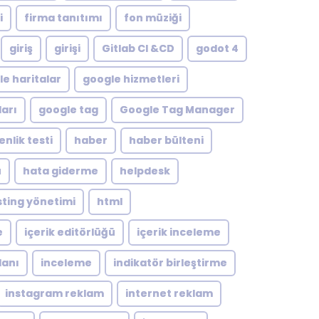
i
firma tanıtımı
fon müziği
giriş
girişi
Gitlab CI &CD
godot 4
e haritalar
google hizmetleri
arı
google tag
Google Tag Manager
nlik testi
haber
haber bülteni
ü
hata giderme
helpdesk
ting yönetimi
html
e
içerik editörlüğü
içerik inceleme
lanı
inceleme
indikatör birleştirme
instagram reklam
internet reklam