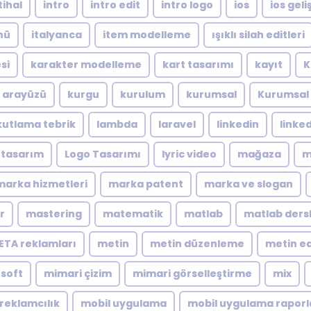
tihal
intro
intro edit
intro logo
ios
ios geliş
nü
italyanca
item modelleme
ışıklı silah editleri
si
karakter modelleme
kart tasarımı
kayıt
K
ı arayüzü
kurgu
kurulum
kurumsal
Kurumsal 
kutlama tebrik
lambda
laravel
linkedin
linke
 tasarım
Logo Tasarımı
lyric video
mağaza
m
marka hizmetleri
marka patent
marka ve slogan
r
mastering
matematik
matlab
matlab dersl
ETA reklamları
metin
metin düzenleme
metin ed
soft
mimari çizim
mimari görselleştirme
mix
reklamcılık
mobil uygulama
mobil uygulama rapor