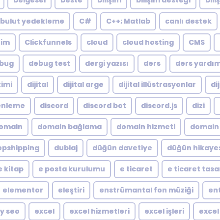
belgesel
beste
bilişim
bilişim desteği
bili
bulut yedekleme
C#
C++; Matlab
canlı destek
zim
Clickfunnels
cloud
cloud hosting
CMS
bug
debug test
dergi yazısı
ders
ders yardı
timi
dijital
dijital arge
dijital illüstrasyonlar
di
zenleme
discord
discord bot
discord.js
dizi
omain
domain bağlama
domain hizmeti
domain 
opshipping
dublaj
düğün davetiye
düğün hikaye
e kitap
e posta kurulumu
e ticaret
e ticaret tas
elementor
eleştiri
enstrümantal fon müziği
en
y seo
excel
excel hizmetleri
excel işleri
excel