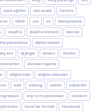
şim sistemleri
blog
blog yazarlığı
bot
canlı eğitim
cbs analiz
Centos
crm
CRUD
css
cv
danışmanlık
m
deşifre
deşifre hizmeti
destek
jital pazarlama
dijital reklam
dış seo
dj jingle
dmarc
docker
hizmetleri
domain taşıma
si
düğün klibi
düğün videoları
arım
edit
editing
editör
editörlük
tegrasyon
erp-crm yazılımları
eticaret
 yönetimi
Excel'de formül
facebook