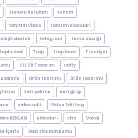
sunucu kurulum
sunum
tanıtım video
tanıtım videoları
olojik destek
telegram
tema müziği
toplu mail
Trap
trap beat
Trendyol
untu
UI / UX Tasarım
unity
ullanımı
ürün tanıtımı
ürün tasarımı
ştırma
veri çekme
veri girişi
leme
video edit
Video Editting
ideo REKLAM
videoları
vize
Vokal
te içerik
web site kurulumu