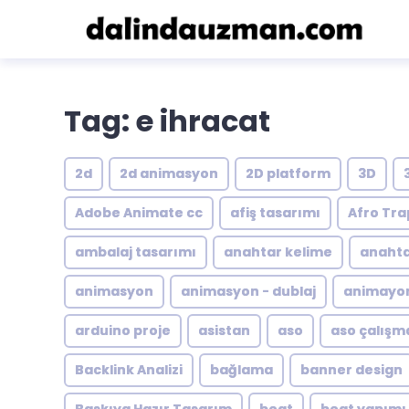
Tag: e ihracat
2d
2d animasyon
2D platform
3D
Adobe Animate cc
afiş tasarımı
Afro Tra
ambalaj tasarımı
anahtar kelime
anahta
animasyon
animasyon - dublaj
animayon
arduino proje
asistan
aso
aso çalışm
Backlink Analizi
bağlama
banner design