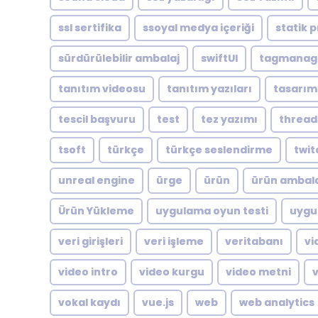
ssl sertifika
ssoyal medya içeriği
statik p
sürdürülebilir ambalaj
swiftUI
tagmanag
tanıtım videosu
tanıtım yazıları
tasarım
tescil başvuru
test
tez yazımı
thread
tsoft
türkçe
türkçe seslendirme
twit
unreal engine
ürge
ürün
ürün ambala
Ürün Yükleme
uygulama oyun testi
uygu
veri girişleri
veri işleme
veritabanı
vi
video intro
video kurgu
video metni
vokal kaydı
vue.js
web
web analytics