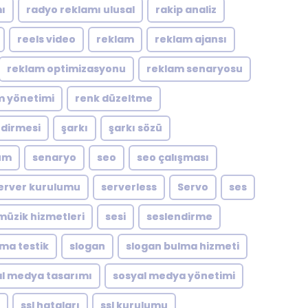
ı
radyo reklamı ulusal
rakip analiz
reels video
reklam
reklam ajansı
reklam optimizasyonu
reklam senaryosu
m yönetimi
renk düzeltme
ndirmesi
şarkı
şarkı sözü
um
senaryo
seo
seo çalışması
erver kurulumu
serverless
Servo
ses
müzik hizmetleri
sesi
seslendirme
zma testik
slogan
slogan bulma hizmeti
l medya tasarımı
sosyal medya yönetimi
ssl hataları
ssl kurulumu