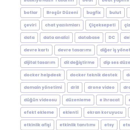
Baskıya Hazır Tasarım
beat
beat yapımı
botlar
Broşür Düzeni
bugfix
bulut
çeviri
chat yazılımları
Çiçeksepeti
çi
data
data analizi
database
DC
de
devre kartı
devre tasarımı
diğer iş yöne
dijital tasarım
dil değiştirme
dip ses dü
docker helpdesk
docker teknik destek
d
domain yönetimi
drill
drone video
dr
düğün videosu
düzenleme
e ihracat
efekt ekleme
eklenti
ekran koruyucu
etkinlik afişi
etkinlik tanıtımı
etsy
ets