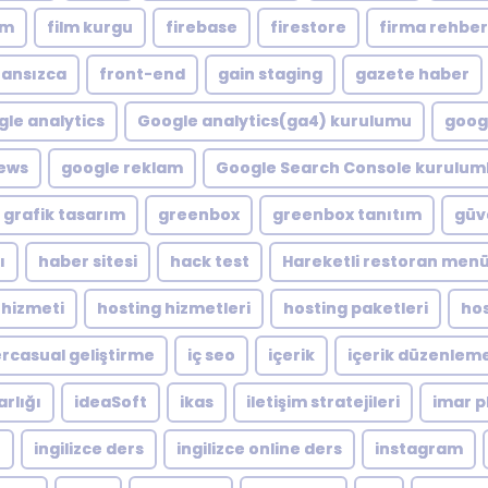
lm
film kurgu
firebase
firestore
firma rehber
ransızca
front-end
gain staging
gazete haber
le analytics
Google analytics(ga4) kurulumu
googl
ews
google reklam
Google Search Console kuruluml
grafik tasarım
greenbox
greenbox tanıtım
güve
ı
haber sitesi
hack test
Hareketli restoran men
 hizmeti
hosting hizmetleri
hosting paketleri
hos
rcasual geliştirme
iç seo
içerik
içerik düzenlem
arlığı
ideaSoft
ikas
iletişim stratejileri
imar p
e
ingilizce ders
ingilizce online ders
instagram