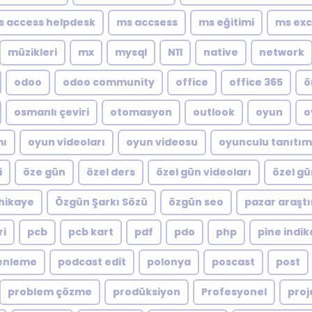
s access helpdesk
ms accsess
ms eğitimi
ms exc
müzikleri
mx
mysql
N11
native
network
odoo
odoo community
office
office 365
ö
osmanlı çeviri
otomasyon
outlook
oyun
o
mı
oyun videoları
oyun videosu
oyunculu tanıtım
i
öze gün
özel ders
özel gün videoları
özel gü
hikaye
Özgün Şarkı Sözü
özgün seo
pazar araştı
ri
pcb
pcb kart
pdf
pdo
php
pine indik
enleme
podcast edit
polonya
poscast
post
problem çözme
prodüksiyon
Profesyonel
proj