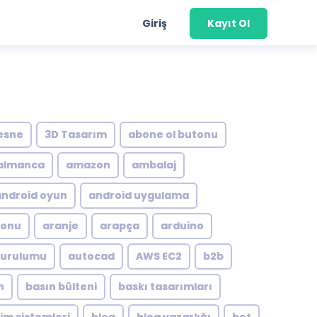
Giriş
Kayıt Ol
esne
3D Tasarım
abone ol butonu
almanca
amazon
ambalaj
android oyun
android uygulama
yonu
aranje
arapça
arduino
kurulumu
autocad
AWS EC2
b2b
n
basın bülteni
baskı tasarımları