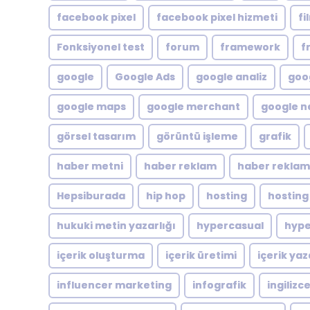
facebook pixel
facebook pixel hizmeti
fi
Fonksiyonel test
forum
framework
f
google
Google Ads
google analiz
goog
google maps
google merchant
google n
görsel tasarım
görüntü işleme
grafik
haber metni
haber reklam
haber reklam
Hepsiburada
hip hop
hosting
hosting
hukuki metin yazarlığı
hypercasual
hype
içerik oluşturma
içerik üretimi
içerik yaz
influencer marketing
infografik
ingilizc