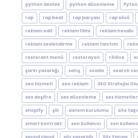
python destek
python düzenleme
Pyton
rap
rap beat
rap parçası
rap sözü
reklam edit
reklam filmi
reklam hesabı
reklam seslendirme
reklam tanıtım
rekl
restorant menü
restorayon
rölöve
s
şarkı yazarlığı
satış
scada
search co
seo hizmeti
seo reklam
SEO Stratejisi O
ses deşifre
ses düzenleme
ses hizmetler
shopify
şiir
sistem kurulumu
site taş
smart kontrakt
son kullanıcı
son kullanıc
sound cloud
söz yazarlığı
Söz Yazımı