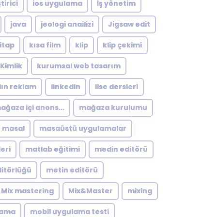
tirici
ios uygulama
İş yönetim
java
jeologi anailizi
Jigsaw edit
itap
kısa film
klip
klip çekimi
Kimlik
kurumsal web tasarım
dın reklam
linkedln
lise dersleri
ağaza içi anons...
mağaza kurulumu
masal
masaüstü uygulamalar
eri
matlab eğitimi
medin editörü
itörlüğü
metin editörü
Mix mastering
Mix&Master
mixing
lama
mobil uygulama testi