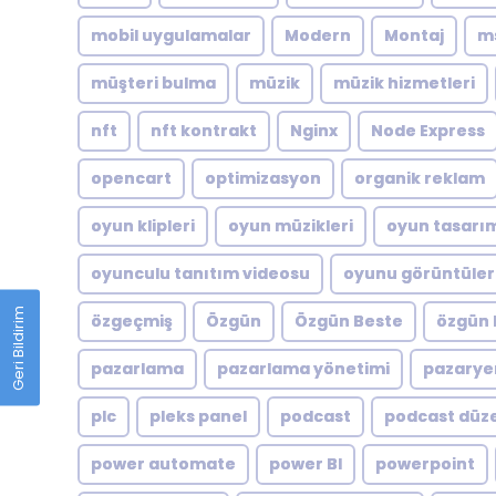
mobil uygulamalar
Modern
Montaj
m
müşteri bulma
müzik
müzik hizmetleri
nft
nft kontrakt
Nginx
Node Express
opencart
optimizasyon
organik reklam
oyun klipleri
oyun müzikleri
oyun tasarı
oyunculu tanıtım videosu
oyunu görüntüler
Geri Bildirim
özgeçmiş
Özgün
Özgün Beste
özgün 
pazarlama
pazarlama yönetimi
pazarye
plc
pleks panel
podcast
podcast düz
power automate
power BI
powerpoint