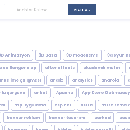
Arama...
3D Animasyon
3D Baskı
3D modelleme
3d oyun n
p ve Banger clup
after effects
akademik metin
r kelime çalışması
analiz
analytics
android
lu çerçeve
anket
Apache
App Store Optimizas
ası
asp uygulama
asp.net
astra
astra tema 
banner reklam
banner tasarımı
barkod
bası