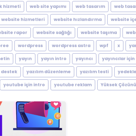
ik hizmeti
web site yapımı
web tasarım
web tasa
website hizmetleri
website hızlandırma
website içe
bsite rapor
website sağlığı
website taşıma
webs
pree
wordpress
wordpress astra
wpf
x
ya
metin
yayın
yayın intro
yayıncı
yayıncılar için
m destek
yazılım düzenleme
yazılım testi
yedekl
youtube için intro
youtube reklam
Yüksek Çözünü