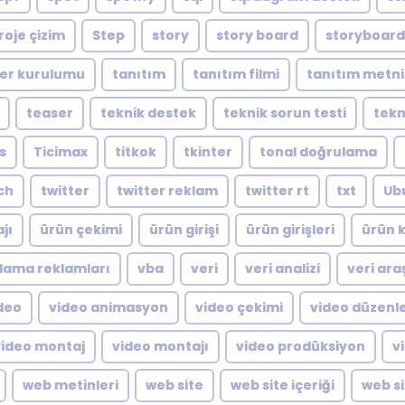
roje çizim
Step
story
story board
storyboard
er kurulumu
tanıtım
tanıtım filmi
tanıtım metni
teaser
teknik destek
teknik sorun testi
tekn
s
Ticimax
titkok
tkinter
tonal doğrulama
ch
twitter
twitter reklam
twitter rt
txt
Ub
jı
ürün çekimi
ürün girişi
ürün girişleri
ürün k
lama reklamları
vba
veri
veri analizi
veri ara
deo
video animasyon
video çekimi
video düzen
video montaj
video montajı
video prodüksiyon
v
web metinleri
web site
web site içeriği
web si