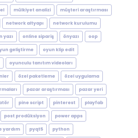
el
mülkiyet analizi
müşteri araştırması
network altyapı
network kurulumu
n yazı
online sipariş
önyazı
oop
yun geliştirme
oyun klip edit
oyunculu tanıtım videoları
nler
özel paketleme
özel uygulama
rmaları
pazar araştırması
pazar yeri
atör
pine script
pinterest
playfab
post prodüksiyon
power apps
e yardım
pyqt5
python