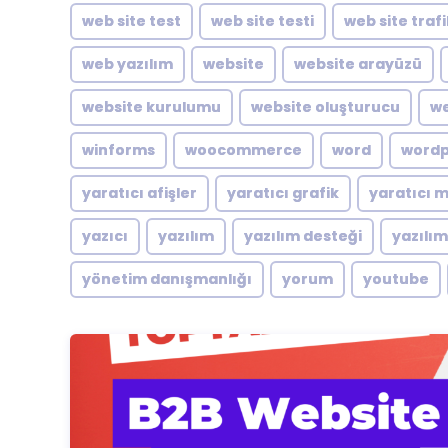
web site test
web site testi
web site traf
web yazılım
website
website arayüzü
website kurulumu
website oluşturucu
we
winforms
woocommerce
word
word
yaratıcı afişler
yaratıcı grafik
yaratıcı 
yazıcı
yazılım
yazılım desteği
yazılı
yönetim danışmanlığı
yorum
youtube