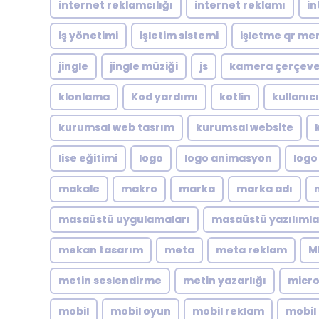
internet reklamcılığı
internet reklamı
in
iş yönetimi
işletim sistemi
işletme qr me
jingle
jingle müziği
js
kamera çerçeve
klonlama
Kod yardımı
kotlin
kullanıc
kurumsal web tasrım
kurumsal website
lise eğitimi
logo
logo animasyon
logo
makale
makro
marka
marka adı
masaüstü uygulamaları
masaüstü yazılımla
mekan tasarım
meta
meta reklam
M
metin seslendirme
metin yazarlığı
micro
mobil
mobil oyun
mobil reklam
mobil 