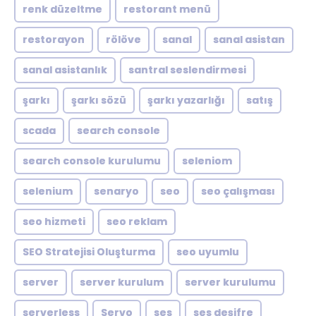
renk düzeltme
restorant menü
restorayon
rölöve
sanal
sanal asistan
sanal asistanlık
santral seslendirmesi
şarkı
şarkı sözü
şarkı yazarlığı
satış
scada
search console
search console kurulumu
seleniom
selenium
senaryo
seo
seo çalışması
seo hizmeti
seo reklam
SEO Stratejisi Oluşturma
seo uyumlu
server
server kurulum
server kurulumu
serverless
Servo
ses
ses deşifre