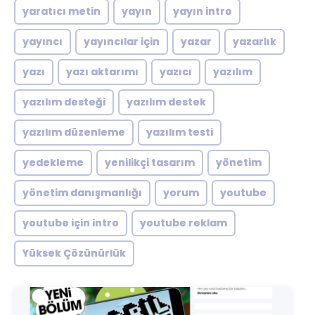
yaratıcı metin
yayın
yayın intro
yayıncı
yayıncılar için
yazar
yazarlık
yazı
yazı aktarımı
yazıcı
yazılım
yazılım desteği
yazılım destek
yazılım düzenleme
yazılım testi
yedekleme
yenilikçi tasarım
yönetim
yönetim danışmanlığı
yorum
youtube
youtube için intro
youtube reklam
Yüksek Çözünürlük