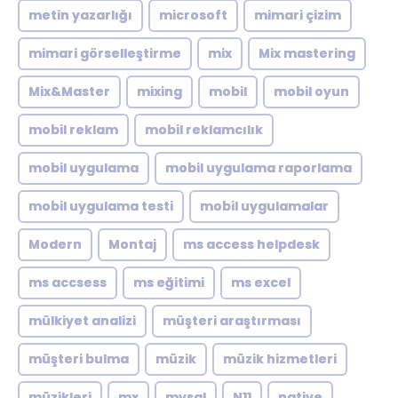
metin yazarlığı
microsoft
mimari çizim
mimari görselleştirme
mix
Mix mastering
Mix&Master
mixing
mobil
mobil oyun
mobil reklam
mobil reklamcılık
mobil uygulama
mobil uygulama raporlama
mobil uygulama testi
mobil uygulamalar
Modern
Montaj
ms access helpdesk
ms accsess
ms eğitimi
ms excel
mülkiyet analizi
müşteri araştırması
müşteri bulma
müzik
müzik hizmetleri
müzikleri
mx
mysql
N11
native