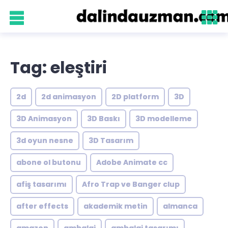
Tag: eleştiri
2d
2d animasyon
2D platform
3D
3D Animasyon
3D Baskı
3D modelleme
3d oyun nesne
3D Tasarım
abone ol butonu
Adobe Animate cc
afiş tasarımı
Afro Trap ve Banger clup
after effects
akademik metin
almanca