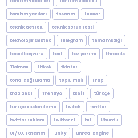
tanıtım videoları
tanıtım videosu
tanıtım yazıları
tasarım
teaser
teknik destek
teknik sorun testi
teknolojik destek
telegram
tema müziği
tescil başvuru
test
tez yazımı
threads
Ticimax
titkok
tkinter
tonal doğrulama
toplu mail
Trap
trap beat
Trendyol
tsoft
türkçe
türkçe seslendirme
twitch
twitter
twitter reklam
twitter rt
txt
Ubuntu
UI / UX Tasarım
unity
unreal engine