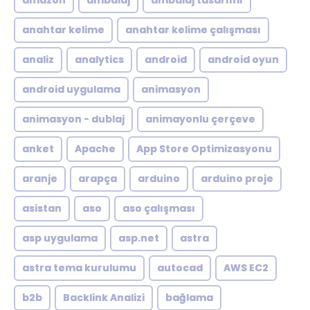
amazon
ambalaj
ambalaj tasarımı
anahtar kelime
anahtar kelime çalışması
analiz
analytics
android
android oyun
android uygulama
animasyon
animasyon - dublaj
animayonlu çerçeve
anket
Apache
App Store Optimizasyonu
aranje
arapça
arduino
arduino proje
asistan
aso
aso çalışması
asp uygulama
asp.net
astra
astra tema kurulumu
autocad
AWS EC2
b2b
Backlink Analizi
bağlama