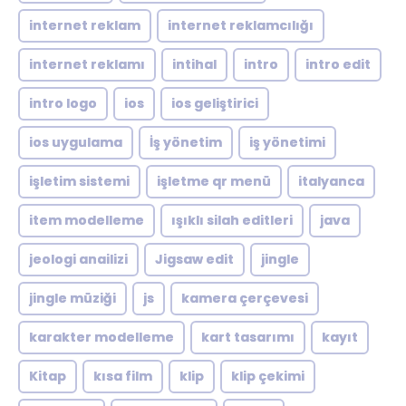
internet reklam
internet reklamcılığı
internet reklamı
intihal
intro
intro edit
intro logo
ios
ios geliştirici
ios uygulama
İş yönetim
iş yönetimi
işletim sistemi
işletme qr menü
italyanca
item modelleme
ışıklı silah editleri
java
jeologi anailizi
Jigsaw edit
jingle
jingle müziği
js
kamera çerçevesi
karakter modelleme
kart tasarımı
kayıt
Kitap
kısa film
klip
klip çekimi