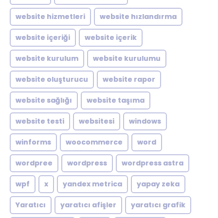
website hizmetleri
website hızlandırma
website içeriği
website içerik
website kurulum
website kurulumu
website oluşturucu
website rapor
website sağlığı
website taşıma
website testi
websitesi
windows
winforms
woocommerce
word
wordpree
wordpress
wordpress astra
wpf
x
yandex metrica
yapay zeka
Yaratıcı
yaratıcı afişler
yaratıcı grafik