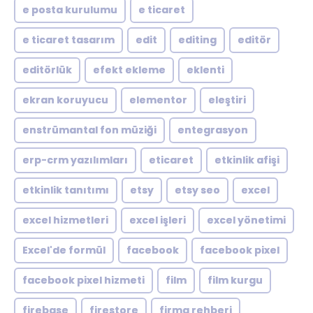
e posta kurulumu
e ticaret
e ticaret tasarım
edit
editing
editör
editörlük
efekt ekleme
eklenti
ekran koruyucu
elementor
eleştiri
enstrümantal fon müziği
entegrasyon
erp-crm yazılımları
eticaret
etkinlik afişi
etkinlik tanıtımı
etsy
etsy seo
excel
excel hizmetleri
excel işleri
excel yönetimi
Excel'de formül
facebook
facebook pixel
facebook pixel hizmeti
film
film kurgu
firebase
firestore
firma rehberi