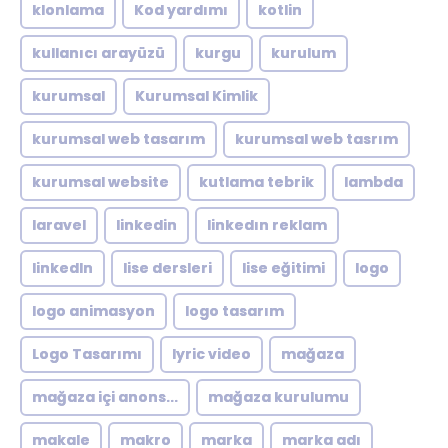
klonlama
Kod yardımı
kotlin
kullanıcı arayüzü
kurgu
kurulum
kurumsal
Kurumsal Kimlik
kurumsal web tasarım
kurumsal web tasrım
kurumsal website
kutlama tebrik
lambda
laravel
linkedin
linkedın reklam
linkedln
lise dersleri
lise eğitimi
logo
logo animasyon
logo tasarım
Logo Tasarımı
lyric video
mağaza
mağaza içi anons...
mağaza kurulumu
makale
makro
marka
marka adı