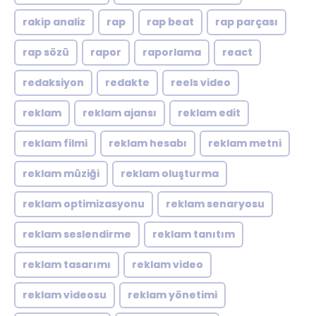
rakip analiz
rap
rap beat
rap parçası
rap sözü
rapor
raporlama
react
redaksiyon
redakte
reels video
reklam
reklam ajansı
reklam edit
reklam filmi
reklam hesabı
reklam metni
reklam müziği
reklam oluşturma
reklam optimizasyonu
reklam senaryosu
reklam seslendirme
reklam tanıtım
reklam tasarımı
reklam video
reklam videosu
reklam yönetimi