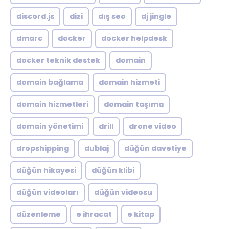
discord.js
dizi
dış seo
dj jingle
dmarc
docker
docker helpdesk
docker teknik destek
domain
domain bağlama
domain hizmeti
domain hizmetleri
domain taşıma
domain yönetimi
drill
drone video
dropshipping
dublaj
düğün davetiye
düğün hikayesi
düğün klibi
düğün videoları
düğün videosu
düzenleme
e ihracat
e kitap