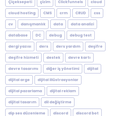
Çiçeksepeti
çizim
Clickfunnels
cloud
cloud hosting
CMS
crm
CRUD
css
cv
danışmanlık
data
data analizi
database
DC
debug
debug test
dergi yazısı
ders
ders yardım
deşifre
deşifre hizmeti
destek
devre kartı
devre tasarımı
diğer iş yönetimi
dijital
dijital arge
dijital illüstrasyonlar
dijital pazarlama
dijital reklam
dijital tasarım
dil değiştirme
dip ses düzenleme
discord
discord bot