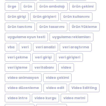
ürge
ürün
ürün ambalajı
ürün çekimi
ürün girişi
ürün girişleri
ürün kullanımı
ürün tanıtımı
ürün tasarımı
Ürün Yükleme
uygulama oyun testi
uygulama reklamları
vba
veri
veri analizi
veri araştırma
veri çekme
veri girişi
veri girişleri
veri işleme
veritabanı
video
video animasyon
video çekimi
video düzenleme
video edit
Video Editting
video intro
video kurgu
video metni