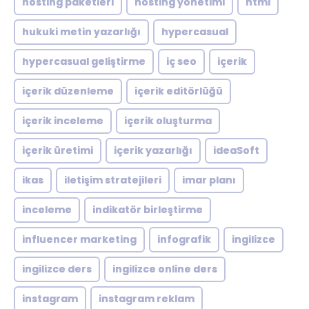
hosting paketleri
hosting yönetimi
html
hukuki metin yazarlığı
hypercasual
hypercasual geliştirme
iç seo
içerik
içerik düzenleme
içerik editörlüğü
içerik inceleme
içerik oluşturma
içerik üretimi
içerik yazarlığı
ideaSoft
ikas
iletişim stratejileri
imar planı
inceleme
indikatör birleştirme
influencer marketing
infografik
ingilizce
ingilizce ders
ingilizce online ders
instagram
instagram reklam