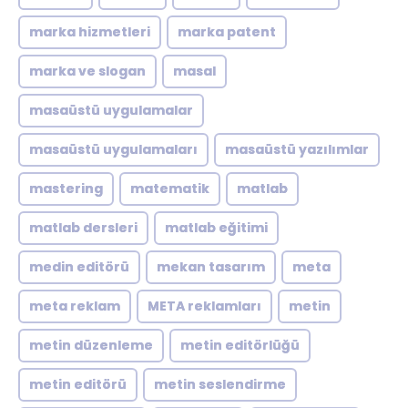
marka hizmetleri
marka patent
marka ve slogan
masal
masaüstü uygulamalar
masaüstü uygulamaları
masaüstü yazılımlar
mastering
matematik
matlab
matlab dersleri
matlab eğitimi
medin editörü
mekan tasarım
meta
meta reklam
META reklamları
metin
metin düzenleme
metin editörlüğü
metin editörü
metin seslendirme