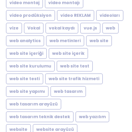
video montaj
video montajı
video prodüksiyon
video REKLAM
videoları
vize
Vokal
vokal kaydı
vue.js
web
web analytics
web metinleri
web site
web site içeriği
web site içerik
web site kurulumu
web site test
web site testi
web site trafik hizmeti
web site yapımı
web tasarım
web tasarım arayüzü
web tasarım teknik destek
web yazılım
website
website arayüzü