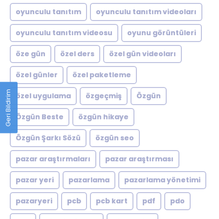
oyunculu tanıtım
oyunculu tanıtım videoları
oyunculu tanıtım videosu
oyunu görüntüleri
öze gün
özel ders
özel gün videoları
özel günler
özel paketleme
Geri Bildirim
özel uygulama
özgeçmiş
Özgün
Özgün Beste
özgün hikaye
Özgün Şarkı Sözü
özgün seo
pazar araştırmaları
pazar araştırması
pazar yeri
pazarlama
pazarlama yönetimi
pazaryeri
pcb
pcb kart
pdf
pdo