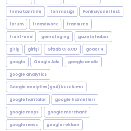
firma tanıtımı
fon müziği
Fonksiyonel test
forum
framework
fransızca
front-end
gain staging
gazete haber
giriş
girişi
Gitlab CI &CD
godot 4
google
Google Ads
google analiz
google analytics
Google analytics(ga4) kurulumu
google haritalar
google hizmetleri
google maps
google merchant
google news
google reklam