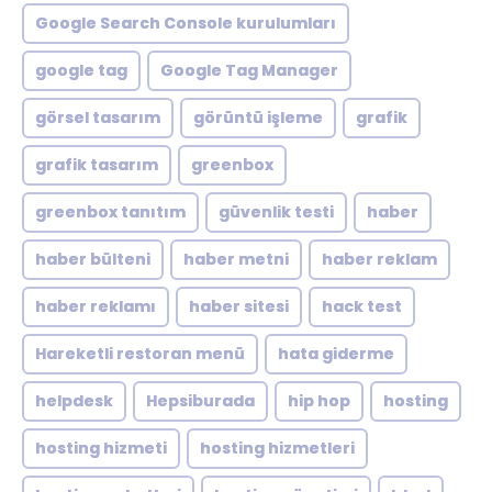
Google Search Console kurulumları
google tag
Google Tag Manager
görsel tasarım
görüntü işleme
grafik
grafik tasarım
greenbox
greenbox tanıtım
güvenlik testi
haber
haber bülteni
haber metni
haber reklam
haber reklamı
haber sitesi
hack test
Hareketli restoran menü
hata giderme
helpdesk
Hepsiburada
hip hop
hosting
hosting hizmeti
hosting hizmetleri