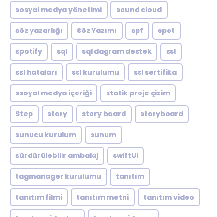
sosyal medya yönetimi
sound cloud
söz yazarlığı
Söz Yazımı
spf
spot
spotify
sql
sql dagram destek
ssl
ssl hataları
ssl kurulumu
ssl sertifika
ssoyal medya içeriği
statik proje çizim
Step
story
story board
storyboard
sunucu kurulum
sunum
sürdürülebilir ambalaj
swiftUI
tagmanager kurulumu
tanıtım
tanıtım filmi
tanıtım metni
tanıtım video