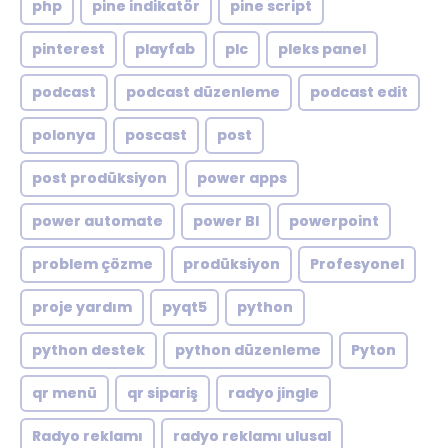
php
pine indikatör
pine script
pinterest
playfab
plc
pleks panel
podcast
podcast düzenleme
podcast edit
polonya
poscast
post
post prodüksiyon
power apps
power automate
power BI
powerpoint
problem çözme
prodüksiyon
Profesyonel
proje yardım
pyqt5
python
python destek
python düzenleme
Pyton
qr menü
qr sipariş
radyo jingle
Radyo reklamı
radyo reklamı ulusal