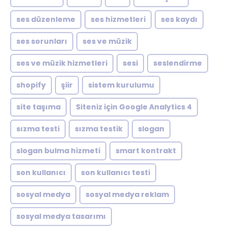
ses düzenleme
ses hizmetleri
ses kaydı
ses sorunları
ses ve müzik
ses ve müzik hizmetleri
sesi
seslendirme
shopify
şiir
sistem kurulumu
site taşıma
Siteniz için Google Analytics 4
sızma testi
sızma testik
slogan
slogan bulma hizmeti
smart kontrakt
son kullanıcı
son kullanıcı testi
sosyal medya
sosyal medya reklam
sosyal medya tasarımı