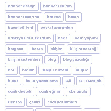
banner design
banner reklam
banner tasarımı
barkod
basın
basın bülteni
baskı tasarımları
Baskıya Hazır Tasarım
beat
beat yapımı
belgesel
beste
bilişim
bilişim desteği
bilişim sistemleri
blog
blog yazarlığı
bot
botlar
Broşür Düzeni
bugfix
bulut
bulut yedekleme
C#
C++; Matlab
canlı destek
canlı eğitim
cbs analiz
Centos
çeviri
chat yazılımları