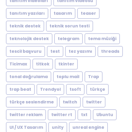
tanıtım videoları
tanıtım videosu
tanıtım yazıları
tasarım
teaser
teknik destek
teknik sorun testi
teknolojik destek
telegram
tema müziği
tescil başvuru
test
tez yazımı
threads
Ticimax
titkok
tkinter
tonal doğrulama
toplu mail
Trap
trap beat
Trendyol
tsoft
türkçe
türkçe seslendirme
twitch
twitter
twitter reklam
twitter rt
txt
Ubuntu
UI / UX Tasarım
unity
unreal engine