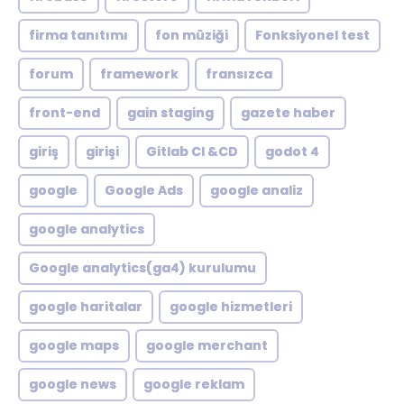
firma tanıtımı
fon müziği
Fonksiyonel test
forum
framework
fransızca
front-end
gain staging
gazete haber
giriş
girişi
Gitlab CI &CD
godot 4
google
Google Ads
google analiz
google analytics
Google analytics(ga4) kurulumu
google haritalar
google hizmetleri
google maps
google merchant
google news
google reklam