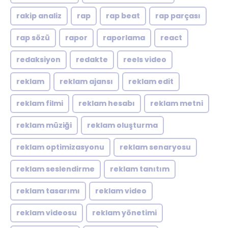
rakip analiz
rap
rap beat
rap parçası
rap sözü
rapor
raporlama
react
redaksiyon
redakte
reels video
reklam
reklam ajansı
reklam edit
reklam filmi
reklam hesabı
reklam metni
reklam müziği
reklam oluşturma
reklam optimizasyonu
reklam senaryosu
reklam seslendirme
reklam tanıtım
reklam tasarımı
reklam video
reklam videosu
reklam yönetimi