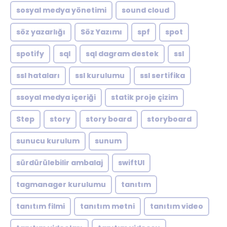
sosyal medya yönetimi
sound cloud
söz yazarlığı
Söz Yazımı
spf
spot
spotify
sql
sql dagram destek
ssl
ssl hataları
ssl kurulumu
ssl sertifika
ssoyal medya içeriği
statik proje çizim
Step
story
story board
storyboard
sunucu kurulum
sunum
sürdürülebilir ambalaj
swiftUI
tagmanager kurulumu
tanıtım
tanıtım filmi
tanıtım metni
tanıtım video