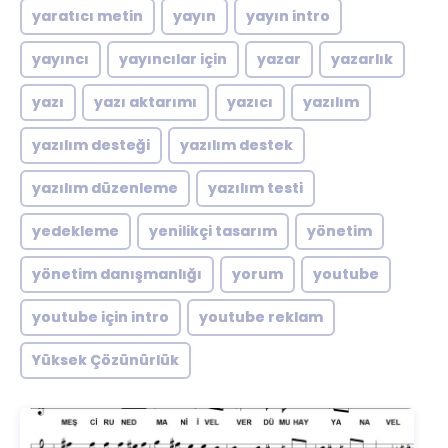
yaratıcı metin
yayın
yayın intro
yayıncı
yayıncılar için
yazar
yazarlık
yazı
yazı aktarımı
yazıcı
yazılım
yazılım desteği
yazılım destek
yazılım düzenleme
yazılım testi
yedekleme
yenilikçi tasarım
yönetim
yönetim danışmanlığı
yorum
youtube
youtube için intro
youtube reklam
Yüksek Çözünürlük