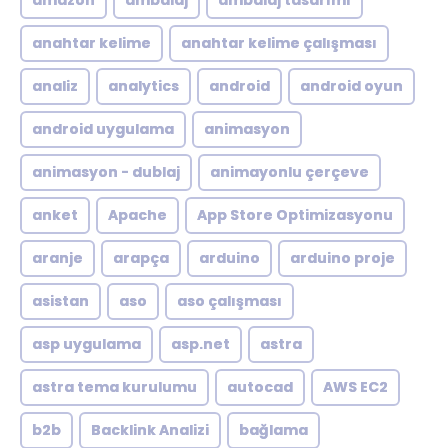
amazon
ambalaj
ambalaj tasarımı
anahtar kelime
anahtar kelime çalışması
analiz
analytics
android
android oyun
android uygulama
animasyon
animasyon - dublaj
animayonlu çerçeve
anket
Apache
App Store Optimizasyonu
aranje
arapça
arduino
arduino proje
asistan
aso
aso çalışması
asp uygulama
asp.net
astra
astra tema kurulumu
autocad
AWS EC2
b2b
Backlink Analizi
bağlama