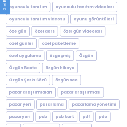
oyunculu tanıtım
oyunculu tanıtım videoları
oyunculu tanıtım videosu
oyunu görüntüleri
öze gün
özel ders
özel gün videoları
özel günler
özel paketleme
özel uygulama
özgeçmiş
Özgün
Özgün Beste
özgün hikaye
Özgün Şarkı Sözü
özgün seo
pazar araştırmaları
pazar araştırması
pazar yeri
pazarlama
pazarlama yönetimi
pazaryeri
pcb
pcb kart
pdf
pdo