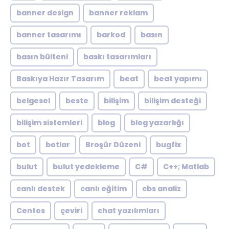
banner design
banner reklam
banner tasarımı
barkod
basın
basın bülteni
baskı tasarımları
Baskıya Hazır Tasarım
beat
beat yapımı
belgesel
beste
bilişim
bilişim desteği
bilişim sistemleri
blog
blog yazarlığı
bot
botlar
Broşür Düzeni
bugfix
bulut
bulut yedekleme
C#
C++; Matlab
canlı destek
canlı eğitim
cbs analiz
Centos
çeviri
chat yazılımları