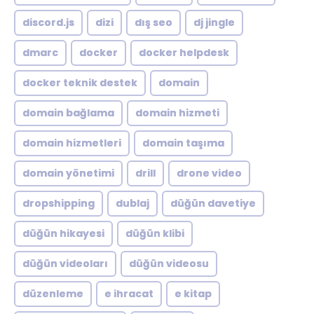
discord.js
dizi
dış seo
dj jingle
dmarc
docker
docker helpdesk
docker teknik destek
domain
domain bağlama
domain hizmeti
domain hizmetleri
domain taşıma
domain yönetimi
drill
drone video
dropshipping
dublaj
düğün davetiye
düğün hikayesi
düğün klibi
düğün videoları
düğün videosu
düzenleme
e ihracat
e kitap