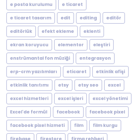
e posta kurulumu
e ticaret
e ticaret tasarım
edit
editing
editör
editörlük
efekt ekleme
eklenti
ekran koruyucu
elementor
eleştiri
enstrümantal fon müziği
entegrasyon
erp-crm yazılımları
eticaret
etkinlik afişi
etkinlik tanıtımı
etsy
etsy seo
excel
excel hizmetleri
excel işleri
excel yönetimi
Excel'de formül
facebook
facebook pixel
facebook pixel hizmeti
film
film kurgu
firebase
firestore
firma rehberi