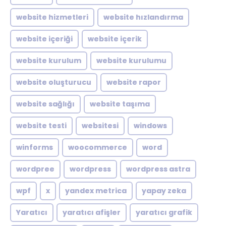
website hizmetleri
website hızlandırma
website içeriği
website içerik
website kurulum
website kurulumu
website oluşturucu
website rapor
website sağlığı
website taşıma
website testi
websitesi
windows
winforms
woocommerce
word
wordpree
wordpress
wordpress astra
wpf
x
yandex metrica
yapay zeka
Yaratıcı
yaratıcı afişler
yaratıcı grafik