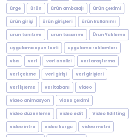
ürge
ürün
ürün ambalajı
ürün çekimi
ürün girişi
ürün girişleri
ürün kullanımı
ürün tanıtımı
ürün tasarımı
Ürün Yükleme
uygulama oyun testi
uygulama reklamları
vba
veri
veri analizi
veri araştırma
veri çekme
veri girişi
veri girişleri
veri işleme
veritabanı
video
video animasyon
video çekimi
video düzenleme
video edit
Video Editting
video intro
video kurgu
video metni