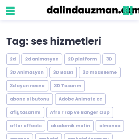
Tag: ses hizmetleri
2d
2d animasyon
2D platform
3D
3D Animasyon
3D Baskı
3D modelleme
3d oyun nesne
3D Tasarım
abone ol butonu
Adobe Animate cc
afiş tasarımı
Afro Trap ve Banger clup
after effects
akademik metin
almanca