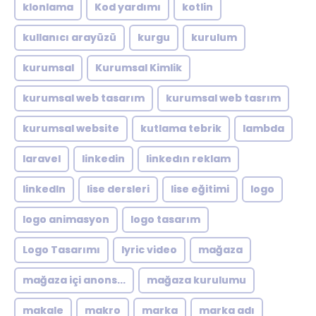
klonlama
Kod yardımı
kotlin
kullanıcı arayüzü
kurgu
kurulum
kurumsal
Kurumsal Kimlik
kurumsal web tasarım
kurumsal web tasrım
kurumsal website
kutlama tebrik
lambda
laravel
linkedin
linkedın reklam
linkedln
lise dersleri
lise eğitimi
logo
logo animasyon
logo tasarım
Logo Tasarımı
lyric video
mağaza
mağaza içi anons...
mağaza kurulumu
makale
makro
marka
marka adı