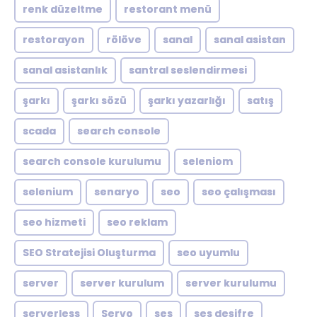
renk düzeltme
restorant menü
restorayon
rölöve
sanal
sanal asistan
sanal asistanlık
santral seslendirmesi
şarkı
şarkı sözü
şarkı yazarlığı
satış
scada
search console
search console kurulumu
seleniom
selenium
senaryo
seo
seo çalışması
seo hizmeti
seo reklam
SEO Stratejisi Oluşturma
seo uyumlu
server
server kurulum
server kurulumu
serverless
Servo
ses
ses deşifre