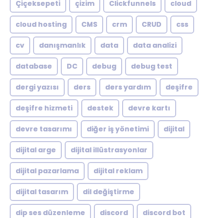
Çiçeksepeti
çizim
Clickfunnels
cloud
cloud hosting
CMS
crm
CRUD
css
cv
danışmanlık
data
data analizi
database
DC
debug
debug test
dergi yazısı
ders
ders yardım
deşifre
deşifre hizmeti
destek
devre kartı
devre tasarımı
diğer iş yönetimi
dijital
dijital arge
dijital illüstrasyonlar
dijital pazarlama
dijital reklam
dijital tasarım
dil değiştirme
dip ses düzenleme
discord
discord bot