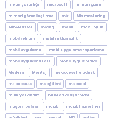
metin yazarlığı
microsoft
mimari çizim
mimari görselleştirme
mix
Mix mastering
Mix&Master
mixing
mobil
mobil oyun
mobil reklam
mobil reklamcılık
mobil uygulama
mobil uygulama raporlama
mobil uygulama testi
mobil uygulamalar
Modern
Montaj
ms access helpdesk
ms accsess
ms eğitimi
ms excel
mülkiyet analizi
müşteri araştırması
müşteri bulma
müzik
müzik hizmetleri
müzikleri
mx
mysql
N11
native