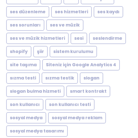
ses düzenleme
ses hizmetleri
ses kaydı
ses sorunları
ses ve müzik
ses ve müzik hizmetleri
sesi
seslendirme
shopify
şiir
sistem kurulumu
site taşıma
Siteniz için Google Analytics 4
sızma testi
sızma testik
slogan
slogan bulma hizmeti
smart kontrakt
son kullanıcı
son kullanıcı testi
sosyal medya
sosyal medya reklam
sosyal medya tasarımı