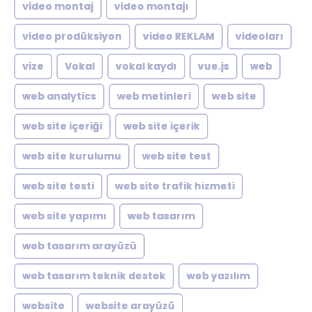
video montaj
video montajı
video prodüksiyon
video REKLAM
videoları
vize
Vokal
vokal kaydı
vue.js
web
web analytics
web metinleri
web site
web site içeriği
web site içerik
web site kurulumu
web site test
web site testi
web site trafik hizmeti
web site yapımı
web tasarım
web tasarım arayüzü
web tasarım teknik destek
web yazılım
website
website arayüzü