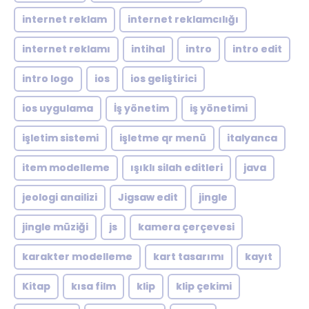
internet reklam
internet reklamcılığı
internet reklamı
intihal
intro
intro edit
intro logo
ios
ios geliştirici
ios uygulama
İş yönetim
iş yönetimi
işletim sistemi
işletme qr menü
italyanca
item modelleme
ışıklı silah editleri
java
jeologi anailizi
Jigsaw edit
jingle
jingle müziği
js
kamera çerçevesi
karakter modelleme
kart tasarımı
kayıt
Kitap
kısa film
klip
klip çekimi