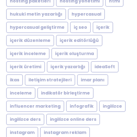
hosting paketleri
hosting yönetimi
html
hukuki metin yazarlığı
hypercasual
hypercasual geliştirme
iç seo
içerik
içerik düzenleme
içerik editörlüğü
içerik inceleme
içerik oluşturma
içerik üretimi
içerik yazarlığı
ideaSoft
ikas
iletişim stratejileri
imar planı
inceleme
indikatör birleştirme
influencer marketing
infografik
ingilizce
ingilizce ders
ingilizce online ders
instagram
instagram reklam