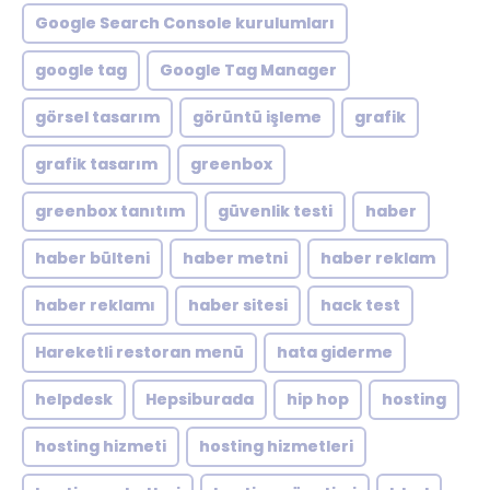
Google Search Console kurulumları
google tag
Google Tag Manager
görsel tasarım
görüntü işleme
grafik
grafik tasarım
greenbox
greenbox tanıtım
güvenlik testi
haber
haber bülteni
haber metni
haber reklam
haber reklamı
haber sitesi
hack test
Hareketli restoran menü
hata giderme
helpdesk
Hepsiburada
hip hop
hosting
hosting hizmeti
hosting hizmetleri