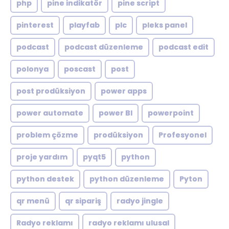
php
pine indikatör
pine script
pinterest
playfab
plc
pleks panel
podcast
podcast düzenleme
podcast edit
polonya
poscast
post
post prodüksiyon
power apps
power automate
power BI
powerpoint
problem çözme
prodüksiyon
Profesyonel
proje yardım
pyqt5
python
python destek
python düzenleme
Pyton
qr menü
qr sipariş
radyo jingle
Radyo reklamı
radyo reklamı ulusal