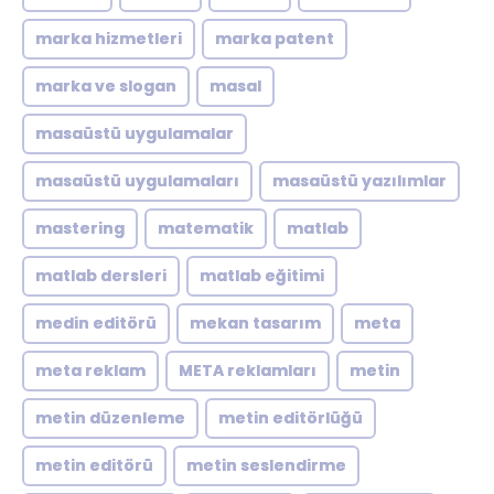
marka hizmetleri
marka patent
marka ve slogan
masal
masaüstü uygulamalar
masaüstü uygulamaları
masaüstü yazılımlar
mastering
matematik
matlab
matlab dersleri
matlab eğitimi
medin editörü
mekan tasarım
meta
meta reklam
META reklamları
metin
metin düzenleme
metin editörlüğü
metin editörü
metin seslendirme