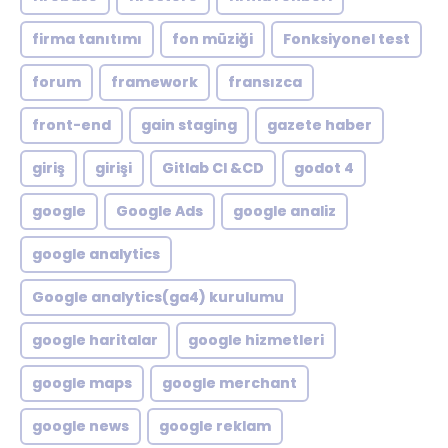
firma tanıtımı
fon müziği
Fonksiyonel test
forum
framework
fransızca
front-end
gain staging
gazete haber
giriş
girişi
Gitlab CI &CD
godot 4
google
Google Ads
google analiz
google analytics
Google analytics(ga4) kurulumu
google haritalar
google hizmetleri
google maps
google merchant
google news
google reklam