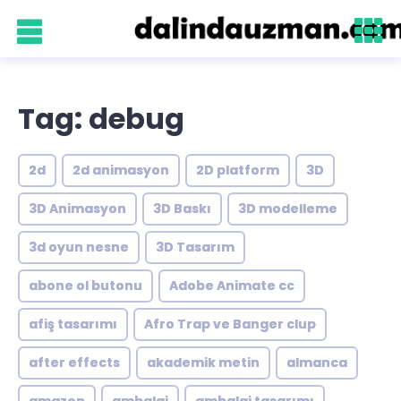
Tag: debug
2d
2d animasyon
2D platform
3D
3D Animasyon
3D Baskı
3D modelleme
3d oyun nesne
3D Tasarım
abone ol butonu
Adobe Animate cc
afiş tasarımı
Afro Trap ve Banger clup
after effects
akademik metin
almanca