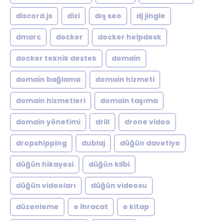
discord.js
dizi
dış seo
dj jingle
dmarc
docker
docker helpdesk
docker teknik destek
domain
domain bağlama
domain hizmeti
domain hizmetleri
domain taşıma
domain yönetimi
drill
drone video
dropshipping
dublaj
düğün davetiye
düğün hikayesi
düğün klibi
düğün videoları
düğün videosu
düzenleme
e ihracat
e kitap