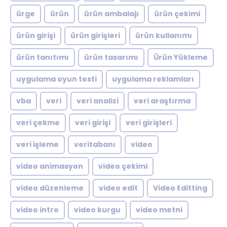
ürge
ürün
ürün ambalajı
ürün çekimi
ürün girişi
ürün girişleri
ürün kullanımı
ürün tanıtımı
ürün tasarımı
Ürün Yükleme
uygulama oyun testi
uygulama reklamları
vba
veri
veri analizi
veri araştırma
veri çekme
veri girişi
veri girişleri
veri işleme
veritabanı
video
video animasyon
video çekimi
video düzenleme
video edit
Video Editting
video intro
video kurgu
video metni