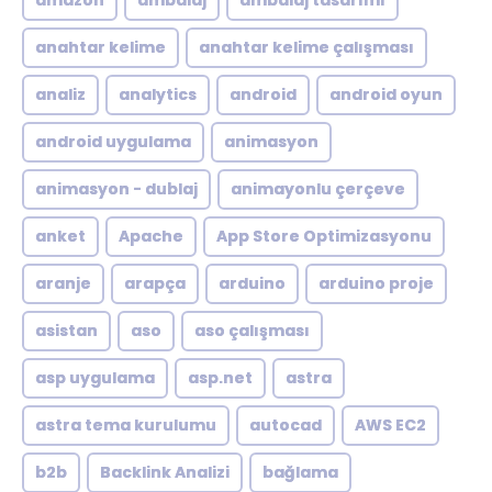
amazon
ambalaj
ambalaj tasarımı
anahtar kelime
anahtar kelime çalışması
analiz
analytics
android
android oyun
android uygulama
animasyon
animasyon - dublaj
animayonlu çerçeve
anket
Apache
App Store Optimizasyonu
aranje
arapça
arduino
arduino proje
asistan
aso
aso çalışması
asp uygulama
asp.net
astra
astra tema kurulumu
autocad
AWS EC2
b2b
Backlink Analizi
bağlama