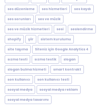
ses düzenleme
ses hizmetleri
ses kaydı
ses sorunları
ses ve müzik
ses ve müzik hizmetleri
sesi
seslendirme
shopify
şiir
sistem kurulumu
site taşıma
Siteniz için Google Analytics 4
sızma testi
sızma testik
slogan
slogan bulma hizmeti
smart kontrakt
son kullanıcı
son kullanıcı testi
sosyal medya
sosyal medya reklam
sosyal medya tasarımı