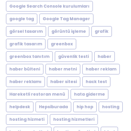
Google Search Console kurulumları
google tag
Google Tag Manager
görsel tasarım
görüntü işleme
grafik
grafik tasarım
greenbox
greenbox tanıtım
güvenlik testi
haber
haber bülteni
haber metni
haber reklam
haber reklamı
haber sitesi
hack test
Hareketli restoran menü
hata giderme
helpdesk
Hepsiburada
hip hop
hosting
hosting hizmeti
hosting hizmetleri