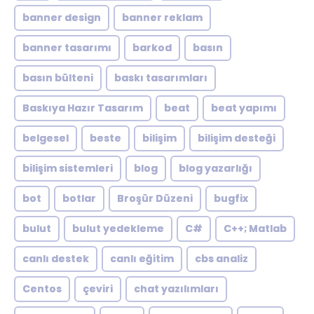
banner design
banner reklam
banner tasarımı
barkod
basın
basın bülteni
baskı tasarımları
Baskıya Hazır Tasarım
beat
beat yapımı
belgesel
beste
bilişim
bilişim desteği
bilişim sistemleri
blog
blog yazarlığı
bot
botlar
Broşür Düzeni
bugfix
bulut
bulut yedekleme
C#
C++; Matlab
canlı destek
canlı eğitim
cbs analiz
Centos
çeviri
chat yazılımları