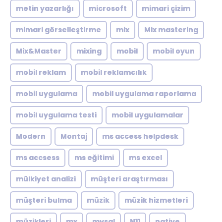
metin yazarlığı
microsoft
mimari çizim
mimari görselleştirme
mix
Mix mastering
Mix&Master
mixing
mobil
mobil oyun
mobil reklam
mobil reklamcılık
mobil uygulama
mobil uygulama raporlama
mobil uygulama testi
mobil uygulamalar
Modern
Montaj
ms access helpdesk
ms accsess
ms eğitimi
ms excel
mülkiyet analizi
müşteri araştırması
müşteri bulma
müzik
müzik hizmetleri
müzikleri
mx
mysql
N11
native