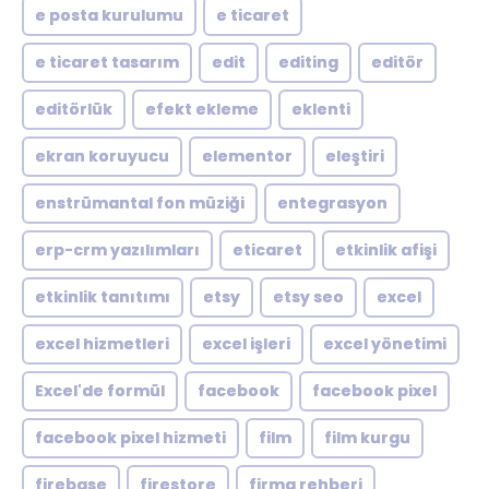
e posta kurulumu
e ticaret
e ticaret tasarım
edit
editing
editör
editörlük
efekt ekleme
eklenti
ekran koruyucu
elementor
eleştiri
enstrümantal fon müziği
entegrasyon
erp-crm yazılımları
eticaret
etkinlik afişi
etkinlik tanıtımı
etsy
etsy seo
excel
excel hizmetleri
excel işleri
excel yönetimi
Excel'de formül
facebook
facebook pixel
facebook pixel hizmeti
film
film kurgu
firebase
firestore
firma rehberi