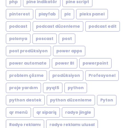
php
pine indikatör
pine script
pinterest
playfab
plc
pleks panel
podcast
podcast düzenleme
podcast edit
polonya
poscast
post
post prodüksiyon
power apps
power automate
power BI
powerpoint
problem çözme
prodüksiyon
Profesyonel
proje yardım
pyqt5
python
python destek
python düzenleme
Pyton
qr menü
qr sipariş
radyo jingle
Radyo reklamı
radyo reklamı ulusal