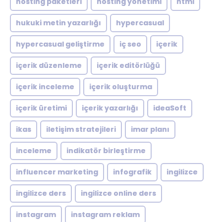
hosting paketleri
hosting yönetimi
html
hukuki metin yazarlığı
hypercasual
hypercasual geliştirme
iç seo
içerik
içerik düzenleme
içerik editörlüğü
içerik inceleme
içerik oluşturma
içerik üretimi
içerik yazarlığı
ideaSoft
ikas
iletişim stratejileri
imar planı
inceleme
indikatör birleştirme
influencer marketing
infografik
ingilizce
ingilizce ders
ingilizce online ders
instagram
instagram reklam