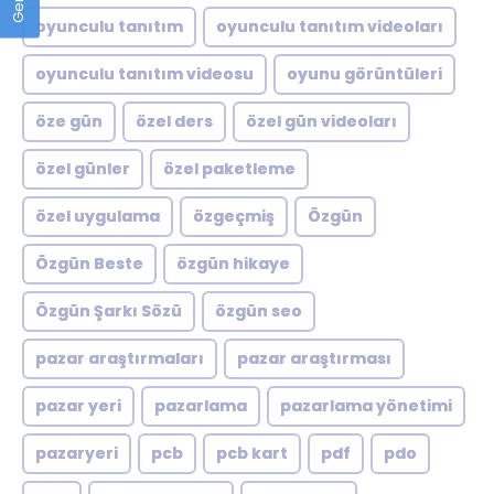
oyunculu tanıtım
oyunculu tanıtım videoları
oyunculu tanıtım videosu
oyunu görüntüleri
öze gün
özel ders
özel gün videoları
özel günler
özel paketleme
özel uygulama
özgeçmiş
Özgün
Özgün Beste
özgün hikaye
Özgün Şarkı Sözü
özgün seo
pazar araştırmaları
pazar araştırması
pazar yeri
pazarlama
pazarlama yönetimi
pazaryeri
pcb
pcb kart
pdf
pdo