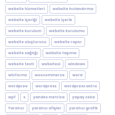
website hizmetleri
website hızlandırma
website içeriği
website içerik
website kurulum
website kurulumu
website oluşturucu
website rapor
website sağlığı
website taşıma
website testi
websitesi
windows
winforms
woocommerce
word
wordpree
wordpress
wordpress astra
wpf
x
yandex metrica
yapay zeka
Yaratıcı
yaratıcı afişler
yaratıcı grafik