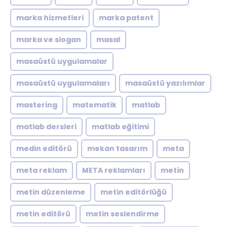
marka hizmetleri
marka patent
marka ve slogan
masal
masaüstü uygulamalar
masaüstü uygulamaları
masaüstü yazılımlar
mastering
matematik
matlab
matlab dersleri
matlab eğitimi
medin editörü
mekan tasarım
meta
meta reklam
META reklamları
metin
metin düzenleme
metin editörlüğü
metin editörü
metin seslendirme