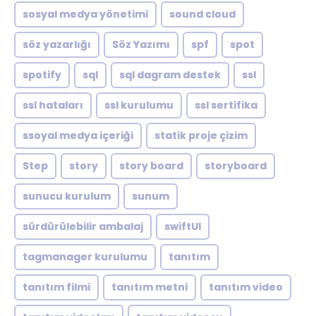
sosyal medya yönetimi
sound cloud
söz yazarlığı
Söz Yazımı
spf
spot
spotify
sql
sql dagram destek
ssl
ssl hataları
ssl kurulumu
ssl sertifika
ssoyal medya içeriği
statik proje çizim
Step
story
story board
storyboard
sunucu kurulum
sunum
sürdürülebilir ambalaj
swiftUI
tagmanager kurulumu
tanıtım
tanıtım filmi
tanıtım metni
tanıtım video