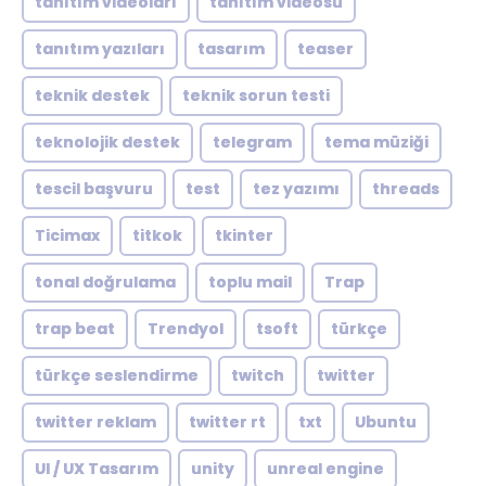
tanıtım videoları
tanıtım videosu
tanıtım yazıları
tasarım
teaser
teknik destek
teknik sorun testi
teknolojik destek
telegram
tema müziği
tescil başvuru
test
tez yazımı
threads
Ticimax
titkok
tkinter
tonal doğrulama
toplu mail
Trap
trap beat
Trendyol
tsoft
türkçe
türkçe seslendirme
twitch
twitter
twitter reklam
twitter rt
txt
Ubuntu
UI / UX Tasarım
unity
unreal engine