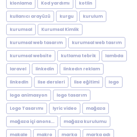
klonlama
Kod yardımı
kotlin
kullanıcı arayüzü
kurgu
kurulum
kurumsal
Kurumsal Kimlik
kurumsal web tasarım
kurumsal web tasrım
kurumsal website
kutlama tebrik
lambda
laravel
linkedin
linkedın reklam
linkedln
lise dersleri
lise eğitimi
logo
logo animasyon
logo tasarım
Logo Tasarımı
lyric video
mağaza
mağaza içi anons...
mağaza kurulumu
makale
makro
marka
marka adı