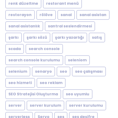
renk düzeltme
restorant menü
restorayon
rölöve
sanal
sanal asistan
sanal asistanlık
santral seslendirmesi
şarkı
şarkı sözü
şarkı yazarlığı
satış
scada
search console
search console kurulumu
seleniom
selenium
senaryo
seo
seo çalışması
seo hizmeti
seo reklam
SEO Stratejisi Oluşturma
seo uyumlu
server
server kurulum
server kurulumu
serverless
Servo
ses
ses deşifre