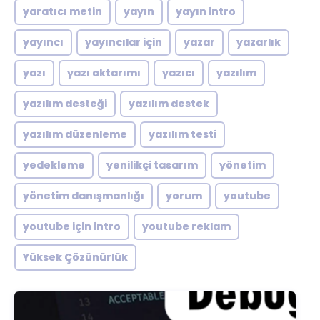
yaratıcı metin
yayın
yayın intro
yayıncı
yayıncılar için
yazar
yazarlık
yazı
yazı aktarımı
yazıcı
yazılım
yazılım desteği
yazılım destek
yazılım düzenleme
yazılım testi
yedekleme
yenilikçi tasarım
yönetim
yönetim danışmanlığı
yorum
youtube
youtube için intro
youtube reklam
Yüksek Çözünürlük