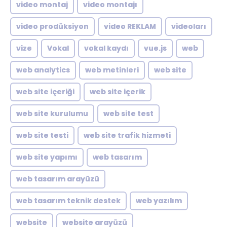
video montaj
video montajı
video prodüksiyon
video REKLAM
videoları
vize
Vokal
vokal kaydı
vue.js
web
web analytics
web metinleri
web site
web site içeriği
web site içerik
web site kurulumu
web site test
web site testi
web site trafik hizmeti
web site yapımı
web tasarım
web tasarım arayüzü
web tasarım teknik destek
web yazılım
website
website arayüzü