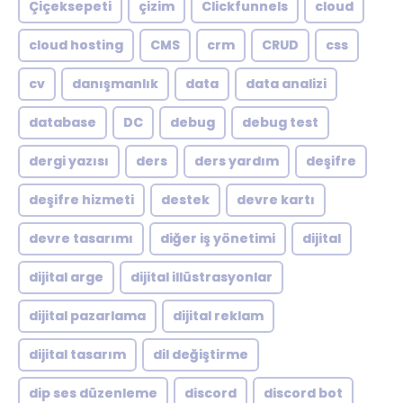
Çiçeksepeti
çizim
Clickfunnels
cloud
cloud hosting
CMS
crm
CRUD
css
cv
danışmanlık
data
data analizi
database
DC
debug
debug test
dergi yazısı
ders
ders yardım
deşifre
deşifre hizmeti
destek
devre kartı
devre tasarımı
diğer iş yönetimi
dijital
dijital arge
dijital illüstrasyonlar
dijital pazarlama
dijital reklam
dijital tasarım
dil değiştirme
dip ses düzenleme
discord
discord bot