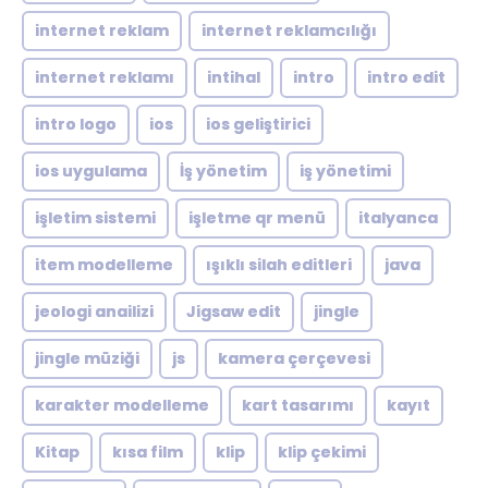
internet reklam
internet reklamcılığı
internet reklamı
intihal
intro
intro edit
intro logo
ios
ios geliştirici
ios uygulama
İş yönetim
iş yönetimi
işletim sistemi
işletme qr menü
italyanca
item modelleme
ışıklı silah editleri
java
jeologi anailizi
Jigsaw edit
jingle
jingle müziği
js
kamera çerçevesi
karakter modelleme
kart tasarımı
kayıt
Kitap
kısa film
klip
klip çekimi