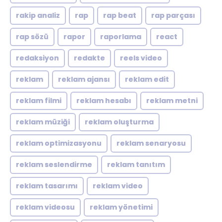
rakip analiz
rap
rap beat
rap parçası
rap sözü
rapor
raporlama
react
redaksiyon
redakte
reels video
reklam
reklam ajansı
reklam edit
reklam filmi
reklam hesabı
reklam metni
reklam müziği
reklam oluşturma
reklam optimizasyonu
reklam senaryosu
reklam seslendirme
reklam tanıtım
reklam tasarımı
reklam video
reklam videosu
reklam yönetimi