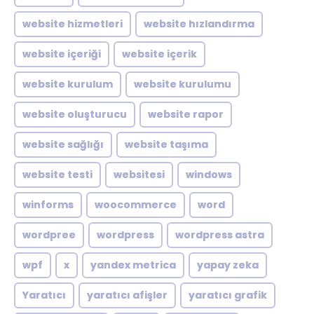
website hizmetleri
website hızlandırma
website içeriği
website içerik
website kurulum
website kurulumu
website oluşturucu
website rapor
website sağlığı
website taşıma
website testi
websitesi
windows
winforms
woocommerce
word
wordpree
wordpress
wordpress astra
wpf
x
yandex metrica
yapay zeka
Yaratıcı
yaratıcı afişler
yaratıcı grafik