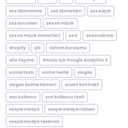
ses düzenleme
ses hizmetleri
ses kaydı
ses sorunları
ses ve müzik
ses ve müzik hizmetleri
sesi
seslendirme
shopify
şiir
sistem kurulumu
site taşıma
Siteniz için Google Analytics 4
sızma testi
sızma testik
slogan
slogan bulma hizmeti
smart kontrakt
son kullanıcı
son kullanıcı testi
sosyal medya
sosyal medya reklam
sosyal medya tasarımı