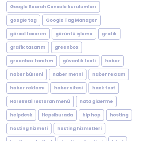
Google Search Console kurulumları
google tag
Google Tag Manager
görsel tasarım
görüntü işleme
grafik
grafik tasarım
greenbox
greenbox tanıtım
güvenlik testi
haber
haber bülteni
haber metni
haber reklam
haber reklamı
haber sitesi
hack test
Hareketli restoran menü
hata giderme
helpdesk
Hepsiburada
hip hop
hosting
hosting hizmeti
hosting hizmetleri