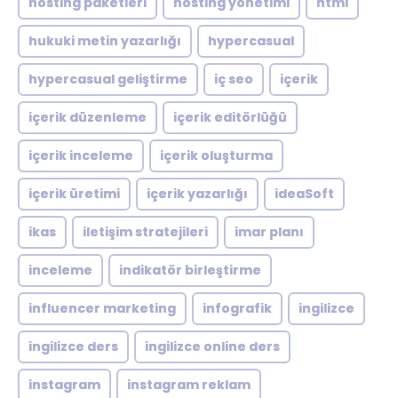
hosting paketleri
hosting yönetimi
html
hukuki metin yazarlığı
hypercasual
hypercasual geliştirme
iç seo
içerik
içerik düzenleme
içerik editörlüğü
içerik inceleme
içerik oluşturma
içerik üretimi
içerik yazarlığı
ideaSoft
ikas
iletişim stratejileri
imar planı
inceleme
indikatör birleştirme
influencer marketing
infografik
ingilizce
ingilizce ders
ingilizce online ders
instagram
instagram reklam