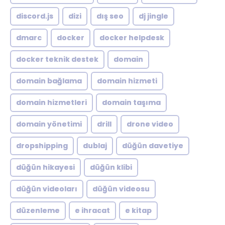
discord.js
dizi
dış seo
dj jingle
dmarc
docker
docker helpdesk
docker teknik destek
domain
domain bağlama
domain hizmeti
domain hizmetleri
domain taşıma
domain yönetimi
drill
drone video
dropshipping
dublaj
düğün davetiye
düğün hikayesi
düğün klibi
düğün videoları
düğün videosu
düzenleme
e ihracat
e kitap