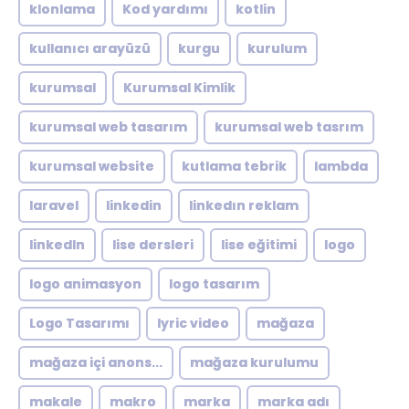
klonlama
Kod yardımı
kotlin
kullanıcı arayüzü
kurgu
kurulum
kurumsal
Kurumsal Kimlik
kurumsal web tasarım
kurumsal web tasrım
kurumsal website
kutlama tebrik
lambda
laravel
linkedin
linkedın reklam
linkedln
lise dersleri
lise eğitimi
logo
logo animasyon
logo tasarım
Logo Tasarımı
lyric video
mağaza
mağaza içi anons...
mağaza kurulumu
makale
makro
marka
marka adı