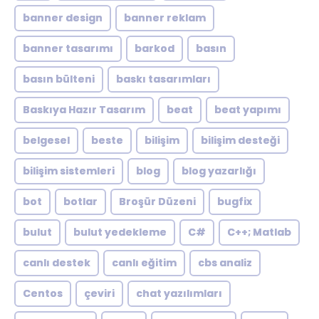
banner design
banner reklam
banner tasarımı
barkod
basın
basın bülteni
baskı tasarımları
Baskıya Hazır Tasarım
beat
beat yapımı
belgesel
beste
bilişim
bilişim desteği
bilişim sistemleri
blog
blog yazarlığı
bot
botlar
Broşür Düzeni
bugfix
bulut
bulut yedekleme
C#
C++; Matlab
canlı destek
canlı eğitim
cbs analiz
Centos
çeviri
chat yazılımları