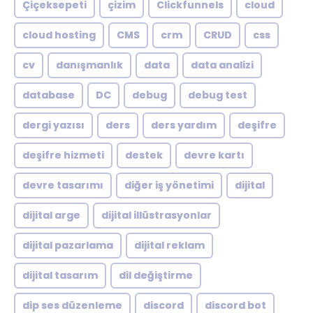
Çiçeksepeti
çizim
Clickfunnels
cloud
cloud hosting
CMS
crm
CRUD
css
cv
danışmanlık
data
data analizi
database
DC
debug
debug test
dergi yazısı
ders
ders yardım
deşifre
deşifre hizmeti
destek
devre kartı
devre tasarımı
diğer iş yönetimi
dijital
dijital arge
dijital illüstrasyonlar
dijital pazarlama
dijital reklam
dijital tasarım
dil değiştirme
dip ses düzenleme
discord
discord bot