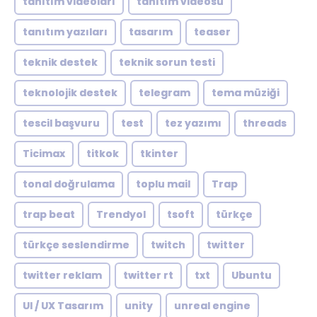
tanıtım videoları
tanıtım videosu
tanıtım yazıları
tasarım
teaser
teknik destek
teknik sorun testi
teknolojik destek
telegram
tema müziği
tescil başvuru
test
tez yazımı
threads
Ticimax
titkok
tkinter
tonal doğrulama
toplu mail
Trap
trap beat
Trendyol
tsoft
türkçe
türkçe seslendirme
twitch
twitter
twitter reklam
twitter rt
txt
Ubuntu
UI / UX Tasarım
unity
unreal engine