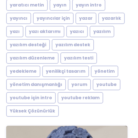
yaratıcı metin
yayın
yayın intro
yayıncı
yayıncılar için
yazar
yazarlık
yazı
yazı aktarımı
yazıcı
yazılım
yazılım desteği
yazılım destek
yazılım düzenleme
yazılım testi
yedekleme
yenilikçi tasarım
yönetim
yönetim danışmanlığı
yorum
youtube
youtube için intro
youtube reklam
Yüksek Çözünürlük