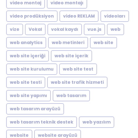
video montaj
video montajı
video prodüksiyon
video REKLAM
videoları
vize
Vokal
vokal kaydı
vue.js
web
web analytics
web metinleri
web site
web site içeriği
web site içerik
web site kurulumu
web site test
web site testi
web site trafik hizmeti
web site yapımı
web tasarım
web tasarım arayüzü
web tasarım teknik destek
web yazılım
website
website arayüzü