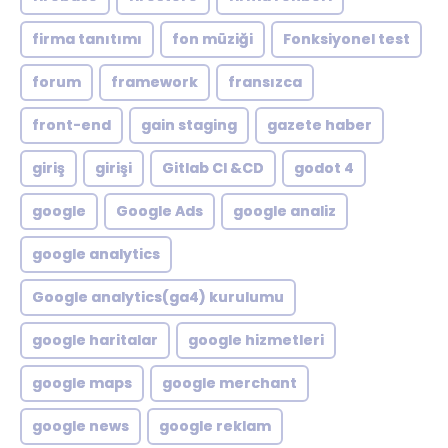
firma tanıtımı
fon müziği
Fonksiyonel test
forum
framework
fransızca
front-end
gain staging
gazete haber
giriş
girişi
Gitlab CI &CD
godot 4
google
Google Ads
google analiz
google analytics
Google analytics(ga4) kurulumu
google haritalar
google hizmetleri
google maps
google merchant
google news
google reklam