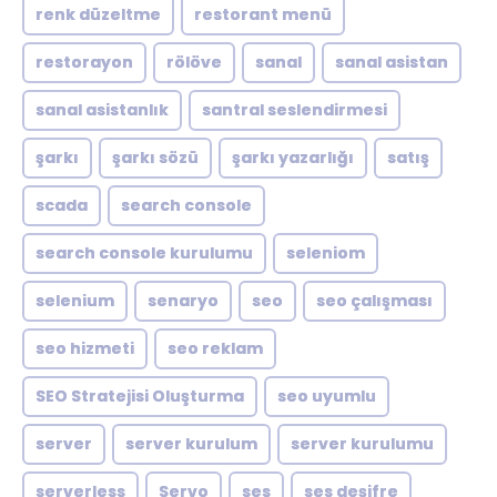
renk düzeltme
restorant menü
restorayon
rölöve
sanal
sanal asistan
sanal asistanlık
santral seslendirmesi
şarkı
şarkı sözü
şarkı yazarlığı
satış
scada
search console
search console kurulumu
seleniom
selenium
senaryo
seo
seo çalışması
seo hizmeti
seo reklam
SEO Stratejisi Oluşturma
seo uyumlu
server
server kurulum
server kurulumu
serverless
Servo
ses
ses deşifre