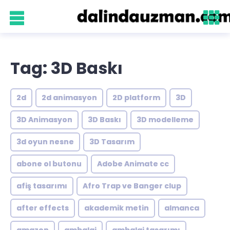
Tag: 3D Baskı
2d
2d animasyon
2D platform
3D
3D Animasyon
3D Baskı
3D modelleme
3d oyun nesne
3D Tasarım
abone ol butonu
Adobe Animate cc
afiş tasarımı
Afro Trap ve Banger clup
after effects
akademik metin
almanca