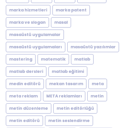
marka hizmetleri
marka patent
marka ve slogan
masal
masaüstü uygulamalar
masaüstü uygulamaları
masaüstü yazılımlar
mastering
matematik
matlab
matlab dersleri
matlab eğitimi
medin editörü
mekan tasarım
meta
meta reklam
META reklamları
metin
metin düzenleme
metin editörlüğü
metin editörü
metin seslendirme