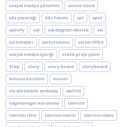
sosyal medya yönetimi
sound cloud
söz yazarlığı
Söz Yazımı
spf
spot
spotify
sql
sql dagram destek
ssl
ssl hataları
ssl kurulumu
ssl sertifika
ssoyal medya içeriği
statik proje çizim
Step
story
story board
storyboard
sunucu kurulum
sunum
sürdürülebilir ambalaj
swiftUI
tagmanager kurulumu
tanıtım
tanıtım filmi
tanıtım metni
tanıtım video