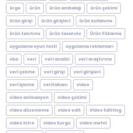
ürge
ürün
ürün ambalajı
ürün çekimi
ürün girişi
ürün girişleri
ürün kullanımı
ürün tanıtımı
ürün tasarımı
Ürün Yükleme
uygulama oyun testi
uygulama reklamları
vba
veri
veri analizi
veri araştırma
veri çekme
veri girişi
veri girişleri
veri işleme
veritabanı
video
video animasyon
video çekimi
video düzenleme
video edit
Video Editting
video intro
video kurgu
video metni