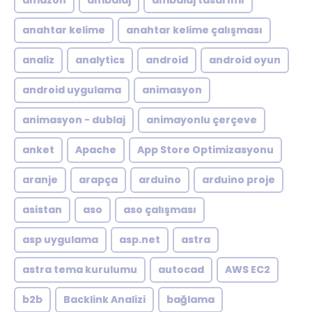
amazon
ambalaj
ambalaj tasarımı
anahtar kelime
anahtar kelime çalışması
analiz
analytics
android
android oyun
android uygulama
animasyon
animasyon - dublaj
animayonlu çerçeve
anket
Apache
App Store Optimizasyonu
aranje
arapça
arduino
arduino proje
asistan
aso
aso çalışması
asp uygulama
asp.net
astra
astra tema kurulumu
autocad
AWS EC2
b2b
Backlink Analizi
bağlama