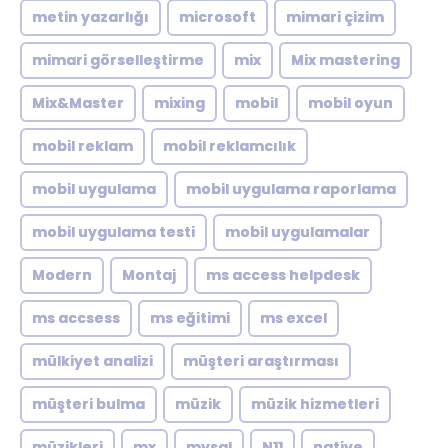
metin yazarlığı
microsoft
mimari çizim
mimari görselleştirme
mix
Mix mastering
Mix&Master
mixing
mobil
mobil oyun
mobil reklam
mobil reklamcılık
mobil uygulama
mobil uygulama raporlama
mobil uygulama testi
mobil uygulamalar
Modern
Montaj
ms access helpdesk
ms accsess
ms eğitimi
ms excel
mülkiyet analizi
müşteri araştırması
müşteri bulma
müzik
müzik hizmetleri
müzikleri
mx
mysql
N11
native