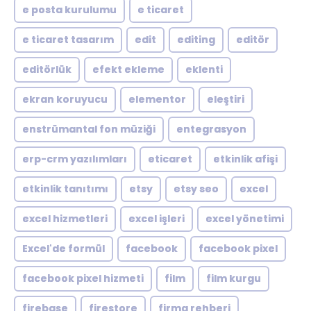
e posta kurulumu
e ticaret
e ticaret tasarım
edit
editing
editör
editörlük
efekt ekleme
eklenti
ekran koruyucu
elementor
eleştiri
enstrümantal fon müziği
entegrasyon
erp-crm yazılımları
eticaret
etkinlik afişi
etkinlik tanıtımı
etsy
etsy seo
excel
excel hizmetleri
excel işleri
excel yönetimi
Excel'de formül
facebook
facebook pixel
facebook pixel hizmeti
film
film kurgu
firebase
firestore
firma rehberi