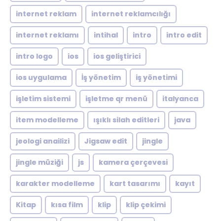
internet reklam
internet reklamcılığı
internet reklamı
intihal
intro
intro edit
intro logo
ios
ios geliştirici
ios uygulama
İş yönetim
iş yönetimi
işletim sistemi
işletme qr menü
italyanca
item modelleme
ışıklı silah editleri
java
jeologi anailizi
Jigsaw edit
jingle
jingle müziği
js
kamera çerçevesi
karakter modelleme
kart tasarımı
kayıt
Kitap
kısa film
klip
klip çekimi