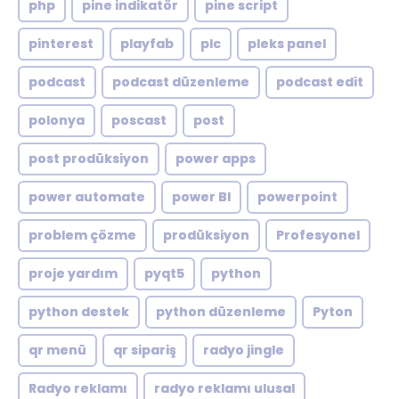
php
pine indikatör
pine script
pinterest
playfab
plc
pleks panel
podcast
podcast düzenleme
podcast edit
polonya
poscast
post
post prodüksiyon
power apps
power automate
power BI
powerpoint
problem çözme
prodüksiyon
Profesyonel
proje yardım
pyqt5
python
python destek
python düzenleme
Pyton
qr menü
qr sipariş
radyo jingle
Radyo reklamı
radyo reklamı ulusal