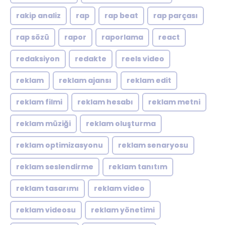
rakip analiz
rap
rap beat
rap parçası
rap sözü
rapor
raporlama
react
redaksiyon
redakte
reels video
reklam
reklam ajansı
reklam edit
reklam filmi
reklam hesabı
reklam metni
reklam müziği
reklam oluşturma
reklam optimizasyonu
reklam senaryosu
reklam seslendirme
reklam tanıtım
reklam tasarımı
reklam video
reklam videosu
reklam yönetimi