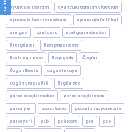
oyunculu tanıtım
oyunculu tanıtım videoları
oyunculu tanıtım videosu
oyunu görüntüleri
öze gün
özel ders
özel gün videoları
özel günler
özel paketleme
özel uygulama
özgeçmiş
Özgün
Özgün Beste
özgün hikaye
Özgün Şarkı Sözü
özgün seo
pazar araştırmaları
pazar araştırması
pazar yeri
pazarlama
pazarlama yönetimi
pazaryeri
pcb
pcb kart
pdf
pdo