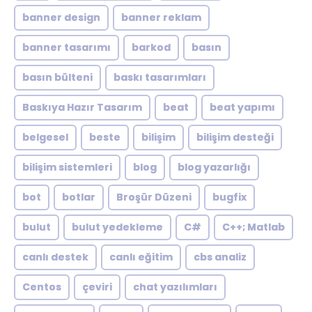
banner design
banner reklam
banner tasarımı
barkod
basın
basın bülteni
baskı tasarımları
Baskıya Hazır Tasarım
beat
beat yapımı
belgesel
beste
bilişim
bilişim desteği
bilişim sistemleri
blog
blog yazarlığı
bot
botlar
Broşür Düzeni
bugfix
bulut
bulut yedekleme
C#
C++; Matlab
canlı destek
canlı eğitim
cbs analiz
Centos
çeviri
chat yazılımları