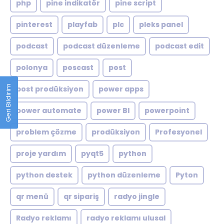
php
pine indikatör
pine script
pinterest
playfab
plc
pleks panel
podcast
podcast düzenleme
podcast edit
polonya
poscast
post
Geri Bildirim
post prodüksiyon
power apps
power automate
power BI
powerpoint
problem çözme
prodüksiyon
Profesyonel
proje yardım
pyqt5
python
python destek
python düzenleme
Pyton
qr menü
qr sipariş
radyo jingle
Radyo reklamı
radyo reklamı ulusal