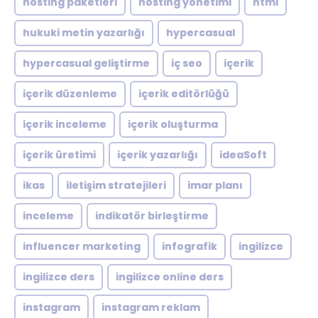
hosting paketleri
hosting yönetimi
html
hukuki metin yazarlığı
hypercasual
hypercasual geliştirme
iç seo
içerik
içerik düzenleme
içerik editörlüğü
içerik inceleme
içerik oluşturma
içerik üretimi
içerik yazarlığı
ideaSoft
ikas
iletişim stratejileri
imar planı
inceleme
indikatör birleştirme
influencer marketing
infografik
ingilizce
ingilizce ders
ingilizce online ders
instagram
instagram reklam