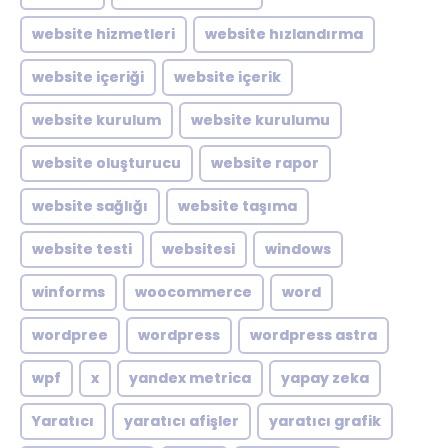
website hizmetleri
website hızlandırma
website içeriği
website içerik
website kurulum
website kurulumu
website oluşturucu
website rapor
website sağlığı
website taşıma
website testi
websitesi
windows
winforms
woocommerce
word
wordpree
wordpress
wordpress astra
wpf
x
yandex metrica
yapay zeka
Yaratıcı
yaratıcı afişler
yaratıcı grafik