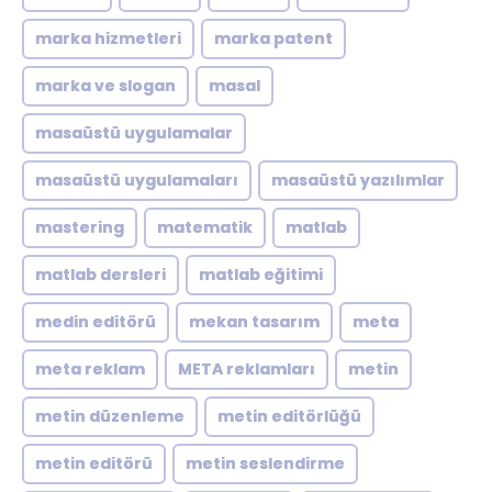
marka hizmetleri
marka patent
marka ve slogan
masal
masaüstü uygulamalar
masaüstü uygulamaları
masaüstü yazılımlar
mastering
matematik
matlab
matlab dersleri
matlab eğitimi
medin editörü
mekan tasarım
meta
meta reklam
META reklamları
metin
metin düzenleme
metin editörlüğü
metin editörü
metin seslendirme