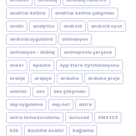
amazon
ambalaj
ambalaj tasarımı
anahtar kelime
anahtar kelime çalışması
analiz
analytics
android
android oyun
android uygulama
animasyon
animasyon - dublaj
animayonlu çerçeve
anket
Apache
App Store Optimizasyonu
aranje
arapça
arduino
arduino proje
asistan
aso
aso çalışması
asp uygulama
asp.net
astra
astra tema kurulumu
autocad
AWS EC2
b2b
Backlink Analizi
bağlama