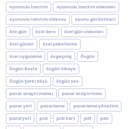
oyunculu tanıtım
oyunculu tanıtım videoları
oyunculu tanıtım videosu
oyunu görüntüleri
öze gün
özel ders
özel gün videoları
özel günler
özel paketleme
özel uygulama
özgeçmiş
Özgün
Özgün Beste
özgün hikaye
Özgün Şarkı Sözü
özgün seo
pazar araştırmaları
pazar araştırması
pazar yeri
pazarlama
pazarlama yönetimi
pazaryeri
pcb
pcb kart
pdf
pdo