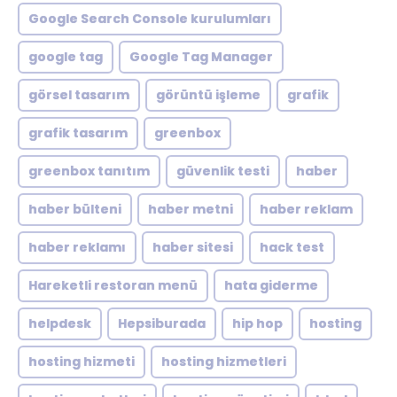
Google Search Console kurulumları
google tag
Google Tag Manager
görsel tasarım
görüntü işleme
grafik
grafik tasarım
greenbox
greenbox tanıtım
güvenlik testi
haber
haber bülteni
haber metni
haber reklam
haber reklamı
haber sitesi
hack test
Hareketli restoran menü
hata giderme
helpdesk
Hepsiburada
hip hop
hosting
hosting hizmeti
hosting hizmetleri