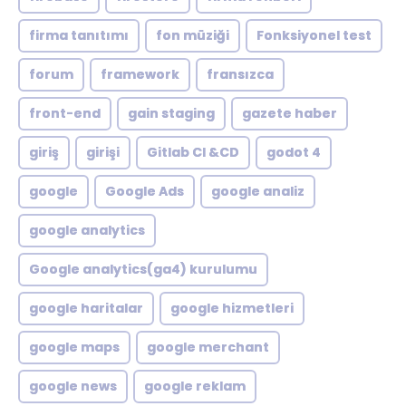
firma tanıtımı
fon müziği
Fonksiyonel test
forum
framework
fransızca
front-end
gain staging
gazete haber
giriş
girişi
Gitlab CI &CD
godot 4
google
Google Ads
google analiz
google analytics
Google analytics(ga4) kurulumu
google haritalar
google hizmetleri
google maps
google merchant
google news
google reklam