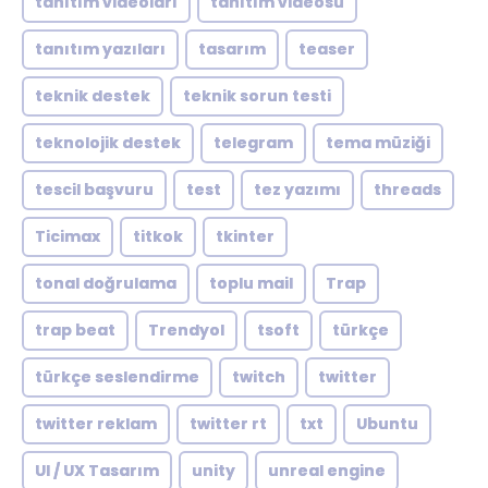
tanıtım videoları
tanıtım videosu
tanıtım yazıları
tasarım
teaser
teknik destek
teknik sorun testi
teknolojik destek
telegram
tema müziği
tescil başvuru
test
tez yazımı
threads
Ticimax
titkok
tkinter
tonal doğrulama
toplu mail
Trap
trap beat
Trendyol
tsoft
türkçe
türkçe seslendirme
twitch
twitter
twitter reklam
twitter rt
txt
Ubuntu
UI / UX Tasarım
unity
unreal engine