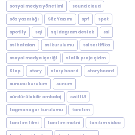
sosyal medya yönetimi
sound cloud
söz yazarlığı
Söz Yazımı
spf
spot
spotify
sql
sql dagram destek
ssl
ssl hataları
ssl kurulumu
ssl sertifika
ssoyal medya içeriği
statik proje çizim
Step
story
story board
storyboard
sunucu kurulum
sunum
sürdürülebilir ambalaj
swiftUI
tagmanager kurulumu
tanıtım
tanıtım filmi
tanıtım metni
tanıtım video