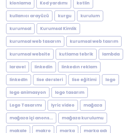
klonlama
Kod yardımı
kotlin
kullanıcı arayüzü
kurgu
kurulum
kurumsal
Kurumsal Kimlik
kurumsal web tasarım
kurumsal web tasrım
kurumsal website
kutlama tebrik
lambda
laravel
linkedin
linkedın reklam
linkedln
lise dersleri
lise eğitimi
logo
logo animasyon
logo tasarım
Logo Tasarımı
lyric video
mağaza
mağaza içi anons...
mağaza kurulumu
makale
makro
marka
marka adı