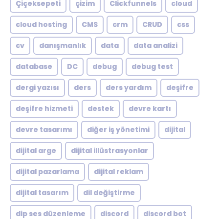
Çiçeksepeti
çizim
Clickfunnels
cloud
cloud hosting
CMS
crm
CRUD
css
cv
danışmanlık
data
data analizi
database
DC
debug
debug test
dergi yazısı
ders
ders yardım
deşifre
deşifre hizmeti
destek
devre kartı
devre tasarımı
diğer iş yönetimi
dijital
dijital arge
dijital illüstrasyonlar
dijital pazarlama
dijital reklam
dijital tasarım
dil değiştirme
dip ses düzenleme
discord
discord bot