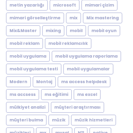
metin yazarlığı
microsoft
mimari çizim
mimari görselleştirme
mix
Mix mastering
Mix&Master
mixing
mobil
mobil oyun
mobil reklam
mobil reklamcılık
mobil uygulama
mobil uygulama raporlama
mobil uygulama testi
mobil uygulamalar
Modern
Montaj
ms access helpdesk
ms accsess
ms eğitimi
ms excel
mülkiyet analizi
müşteri araştırması
müşteri bulma
müzik
müzik hizmetleri
müzikleri
mx
mysql
N11
native