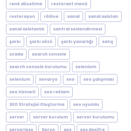
renk düzeltme
restorant menü
restorayon
rölöve
sanal
sanal asistan
sanal asistanlık
santral seslendirmesi
şarkı
şarkı sözü
şarkı yazarlığı
satış
scada
search console
search console kurulumu
seleniom
selenium
senaryo
seo
seo çalışması
seo hizmeti
seo reklam
SEO Stratejisi Oluşturma
seo uyumlu
server
server kurulum
server kurulumu
serverless
Servo
ses
ses deşifre