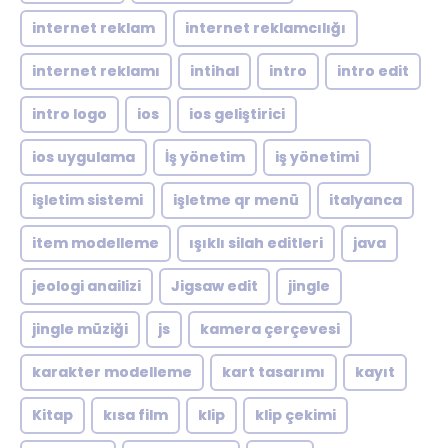
internet reklam
internet reklamcılığı
internet reklamı
intihal
intro
intro edit
intro logo
ios
ios geliştirici
ios uygulama
İş yönetim
iş yönetimi
işletim sistemi
işletme qr menü
italyanca
item modelleme
ışıklı silah editleri
java
jeologi anailizi
Jigsaw edit
jingle
jingle müziği
js
kamera çerçevesi
karakter modelleme
kart tasarımı
kayıt
Kitap
kısa film
klip
klip çekimi