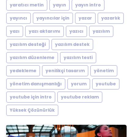
yaratıcı metin
yayın
yayın intro
yayıncı
yayıncılar için
yazar
yazarlık
yazı
yazı aktarımı
yazıcı
yazılım
yazılım desteği
yazılım destek
yazılım düzenleme
yazılım testi
yedekleme
yenilikçi tasarım
yönetim
yönetim danışmanlığı
yorum
youtube
youtube için intro
youtube reklam
Yüksek Çözünürlük