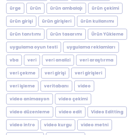
ürge
ürün
ürün ambalajı
ürün çekimi
ürün girişi
ürün girişleri
ürün kullanımı
ürün tanıtımı
ürün tasarımı
Ürün Yükleme
uygulama oyun testi
uygulama reklamları
vba
veri
veri analizi
veri araştırma
veri çekme
veri girişi
veri girişleri
veri işleme
veritabanı
video
video animasyon
video çekimi
video düzenleme
video edit
Video Editting
video intro
video kurgu
video metni