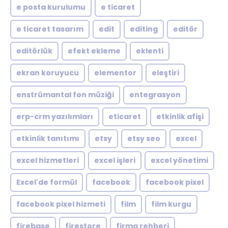
e posta kurulumu
e ticaret
e ticaret tasarım
edit
editing
editör
editörlük
efekt ekleme
eklenti
ekran koruyucu
elementor
eleştiri
enstrümantal fon müziği
entegrasyon
erp-crm yazılımları
eticaret
etkinlik afişi
etkinlik tanıtımı
etsy
etsy seo
excel
excel hizmetleri
excel işleri
excel yönetimi
Excel'de formül
facebook
facebook pixel
facebook pixel hizmeti
film
film kurgu
firebase
firestore
firma rehberi