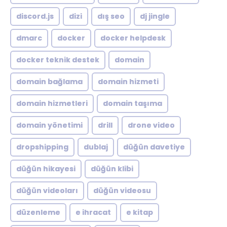
discord.js
dizi
dış seo
dj jingle
dmarc
docker
docker helpdesk
docker teknik destek
domain
domain bağlama
domain hizmeti
domain hizmetleri
domain taşıma
domain yönetimi
drill
drone video
dropshipping
dublaj
düğün davetiye
düğün hikayesi
düğün klibi
düğün videoları
düğün videosu
düzenleme
e ihracat
e kitap