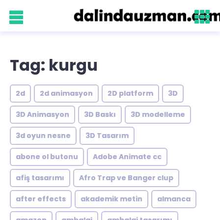
Tag: kurgu
2d
2d animasyon
2D platform
3D
3D Animasyon
3D Baskı
3D modelleme
3d oyun nesne
3D Tasarım
abone ol butonu
Adobe Animate cc
afiş tasarımı
Afro Trap ve Banger clup
after effects
akademik metin
almanca