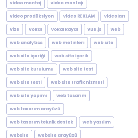
video montaj
video montajı
video prodüksiyon
video REKLAM
videoları
vize
Vokal
vokal kaydı
vue.js
web
web analytics
web metinleri
web site
web site içeriği
web site içerik
web site kurulumu
web site test
web site testi
web site trafik hizmeti
web site yapımı
web tasarım
web tasarım arayüzü
web tasarım teknik destek
web yazılım
website
website arayüzü