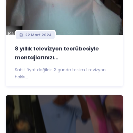
22 Mart 2024
8 yıllık televizyon tecrübesiyle
montajlarınızı...
Sabit fiyat değildir. 3 günde teslim 1 revizyon
hakkı...