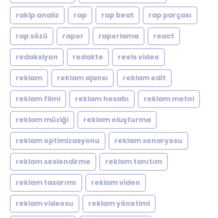
rakip analiz
rap
rap beat
rap parçası
rap sözü
rapor
raporlama
react
redaksiyon
redakte
reels video
reklam
reklam ajansı
reklam edit
reklam filmi
reklam hesabı
reklam metni
reklam müziği
reklam oluşturma
reklam optimizasyonu
reklam senaryosu
reklam seslendirme
reklam tanıtım
reklam tasarımı
reklam video
reklam videosu
reklam yönetimi