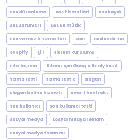
ses düzenleme
ses hizmetleri
ses kaydı
ses sorunları
ses ve müzik
ses ve müzik hizmetleri
sesi
seslendirme
shopify
şiir
sistem kurulumu
site taşıma
Siteniz için Google Analytics 4
sızma testi
sızma testik
slogan
slogan bulma hizmeti
smart kontrakt
son kullanıcı
son kullanıcı testi
sosyal medya
sosyal medya reklam
sosyal medya tasarımı