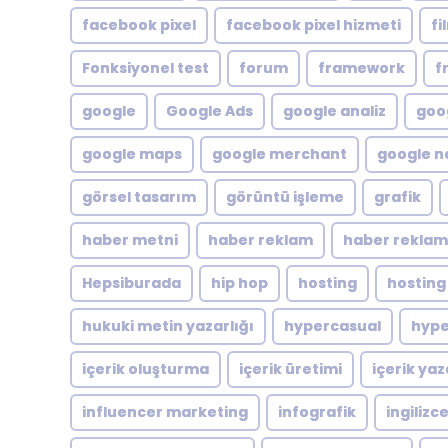
facebook pixel
facebook pixel hizmeti
fi
Fonksiyonel test
forum
framework
f
google
Google Ads
google analiz
goog
google maps
google merchant
google n
görsel tasarım
görüntü işleme
grafik
haber metni
haber reklam
haber reklam
Hepsiburada
hip hop
hosting
hosting
hukuki metin yazarlığı
hypercasual
hype
içerik oluşturma
içerik üretimi
içerik yaz
influencer marketing
infografik
ingilizc