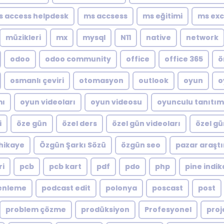
s access helpdesk
ms accsess
ms eğitimi
ms exc
müzikleri
mx
mysql
N11
native
network
odoo
odoo community
office
office 365
ö
osmanlı çeviri
otomasyon
outlook
oyun
o
mı
oyun videoları
oyun videosu
oyunculu tanıtım
i
öze gün
özel ders
özel gün videoları
özel gü
hikaye
Özgün Şarkı Sözü
özgün seo
pazar araştı
ri
pcb
pcb kart
pdf
pdo
php
pine indik
enleme
podcast edit
polonya
poscast
post
problem çözme
prodüksiyon
Profesyonel
proj