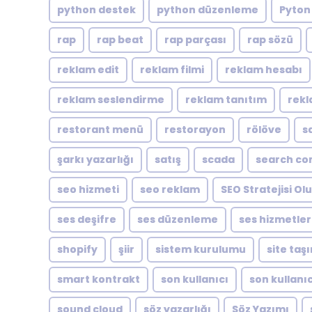
python destek
python düzenleme
Pyton
rap
rap beat
rap parçası
rap sözü
reklam edit
reklam filmi
reklam hesabı
reklam seslendirme
reklam tanıtım
rekl
restorant menü
restorayon
rölöve
s
şarkı yazarlığı
satış
scada
search co
seo hizmeti
seo reklam
SEO Stratejisi O
ses deşifre
ses düzenleme
ses hizmetler
shopify
şiir
sistem kurulumu
site taş
smart kontrakt
son kullanıcı
son kullanıc
sound cloud
söz yazarlığı
Söz Yazımı