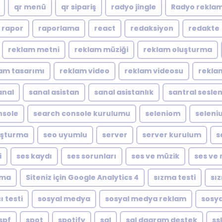
qr menü
qr sipariş
radyo jingle
Radyo reklam
rapor
raporlama
react
redaksiyon
redakte
reklam metni
reklam müziği
reklam oluşturma
am tasarımı
reklam video
reklam videosu
rekla
anal
sanal asistan
sanal asistanlık
santral sesle
nsole
search console kurulumu
seleniom
seleni
luşturma
seo uyumlu
server
server kurulum
s
i
ses kaydı
ses sorunları
ses ve müzik
ses ve 
ıma
Siteniz için Google Analytics 4
sızma testi
sı
ı testi
sosyal medya
sosyal medya reklam
sosya
spf
spot
spotify
sql
sql dagram destek
ssl