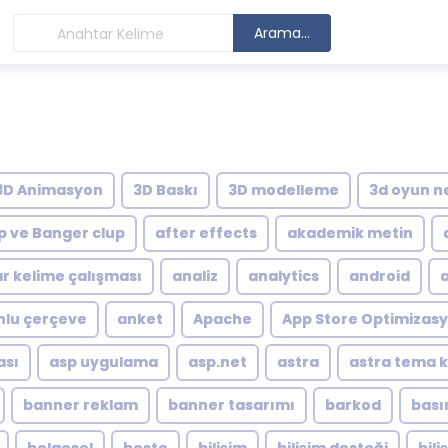
Arama...
3D Animasyon
3D Baskı
3D modelleme
3d oyun n
p ve Banger clup
after effects
akademik metin
r kelime çalışması
analiz
analytics
android
lu çerçeve
anket
Apache
App Store Optimizas
ası
asp uygulama
asp.net
astra
astra tema 
banner reklam
banner tasarımı
barkod
bası