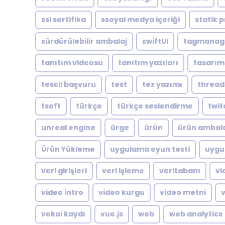
ssl sertifika
ssoyal medya içeriği
statik p
sürdürülebilir ambalaj
swiftUI
tagmanag
tanıtım videosu
tanıtım yazıları
tasarım
tescil başvuru
test
tez yazımı
thread
tsoft
türkçe
türkçe seslendirme
twit
unreal engine
ürge
ürün
ürün ambala
Ürün Yükleme
uygulama oyun testi
uygu
veri girişleri
veri işleme
veritabanı
vi
video intro
video kurgu
video metni
vokal kaydı
vue.js
web
web analytics