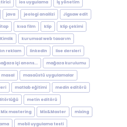
tirici
ios uygulama
İş yönetim
java
jeologi anailizi
Jigsaw edit
itap
kısa film
klip
klip çekimi
Kimlik
kurumsal web tasarım
dın reklam
linkedln
lise dersleri
ağaza içi anons...
mağaza kurulumu
masal
masaüstü uygulamalar
eri
matlab eğitimi
medin editörü
itörlüğü
metin editörü
Mix mastering
Mix&Master
mixing
lama
mobil uygulama testi