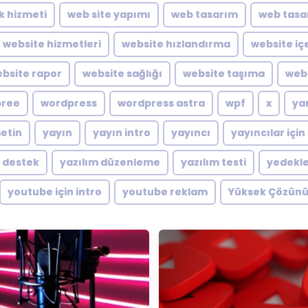
ik hizmeti
web site yapımı
web tasarım
web tasa
website hizmetleri
website hızlandırma
website içe
bsite rapor
website sağlığı
website taşıma
webs
pree
wordpress
wordpress astra
wpf
x
ya
metin
yayın
yayın intro
yayıncı
yayıncılar için
m destek
yazılım düzenleme
yazılım testi
yedekl
youtube için intro
youtube reklam
Yüksek Çözünü