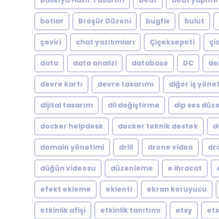
Baskıya Hazır Tasarım
beat
beat yapımı
botlar
Broşür Düzeni
bugfix
bulut
çeviri
chat yazılımları
Çiçeksepeti
çi
data
data analizi
database
DC
de
devre kartı
devre tasarımı
diğer iş yöne
dijital tasarım
dil değiştirme
dip ses dü
docker helpdesk
docker teknik destek
d
domain yönetimi
drill
drone video
dr
düğün videosu
düzenleme
e ihracat
efekt ekleme
eklenti
ekran koruyucu
etkinlik afişi
etkinlik tanıtımı
etsy
ets