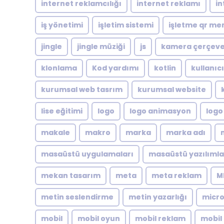
internet reklamcılığı
internet reklamı
in
iş yönetimi
işletim sistemi
işletme qr me
jingle
jingle müziği
js
kamera çerçeve
klonlama
Kod yardımı
kotlin
kullanıc
kurumsal web tasrım
kurumsal website
lise eğitimi
logo
logo animasyon
logo
makale
makro
marka
marka adı
masaüstü uygulamaları
masaüstü yazılımla
mekan tasarım
meta
meta reklam
M
metin seslendirme
metin yazarlığı
micro
mobil
mobil oyun
mobil reklam
mobil 