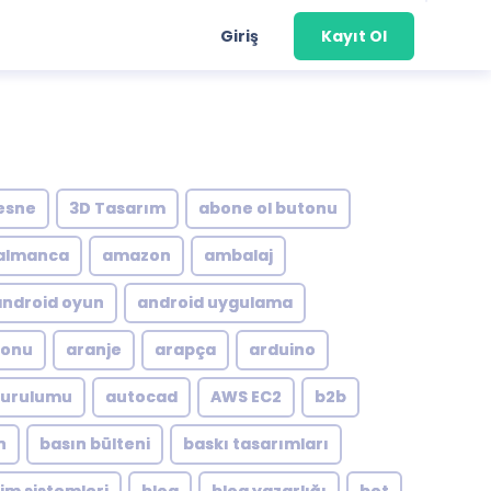
Giriş
Kayıt Ol
esne
3D Tasarım
abone ol butonu
almanca
amazon
ambalaj
android oyun
android uygulama
yonu
aranje
arapça
arduino
kurulumu
autocad
AWS EC2
b2b
n
basın bülteni
baskı tasarımları