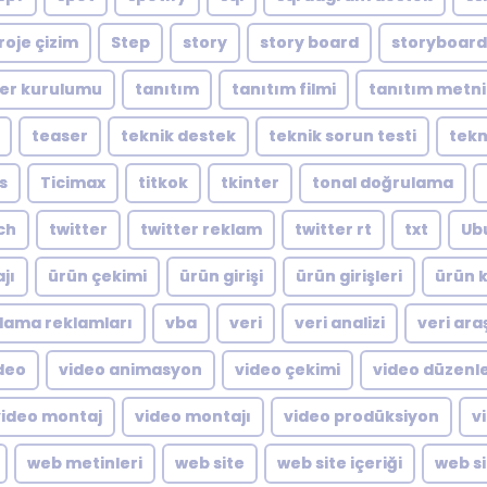
roje çizim
Step
story
story board
storyboard
er kurulumu
tanıtım
tanıtım filmi
tanıtım metni
teaser
teknik destek
teknik sorun testi
tekn
s
Ticimax
titkok
tkinter
tonal doğrulama
ch
twitter
twitter reklam
twitter rt
txt
Ub
jı
ürün çekimi
ürün girişi
ürün girişleri
ürün k
lama reklamları
vba
veri
veri analizi
veri ara
deo
video animasyon
video çekimi
video düzen
video montaj
video montajı
video prodüksiyon
v
web metinleri
web site
web site içeriği
web si