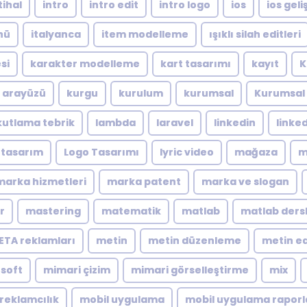
tihal
intro
intro edit
intro logo
ios
ios geliş
nü
italyanca
item modelleme
ışıklı silah editleri
si
karakter modelleme
kart tasarımı
kayıt
K
ı arayüzü
kurgu
kurulum
kurumsal
Kurumsal 
kutlama tebrik
lambda
laravel
linkedin
linke
 tasarım
Logo Tasarımı
lyric video
mağaza
m
marka hizmetleri
marka patent
marka ve slogan
r
mastering
matematik
matlab
matlab dersl
ETA reklamları
metin
metin düzenleme
metin ed
soft
mimari çizim
mimari görselleştirme
mix
reklamcılık
mobil uygulama
mobil uygulama rapor