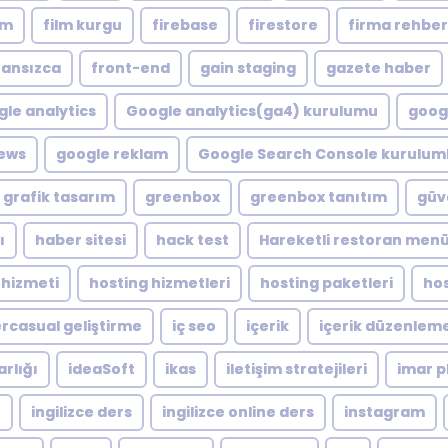
lm
film kurgu
firebase
firestore
firma rehber
ransızca
front-end
gain staging
gazete haber
le analytics
Google analytics(ga4) kurulumu
googl
ews
google reklam
Google Search Console kuruluml
grafik tasarım
greenbox
greenbox tanıtım
güve
ı
haber sitesi
hack test
Hareketli restoran men
 hizmeti
hosting hizmetleri
hosting paketleri
hos
rcasual geliştirme
iç seo
içerik
içerik düzenlem
arlığı
ideaSoft
ikas
iletişim stratejileri
imar p
e
ingilizce ders
ingilizce online ders
instagram