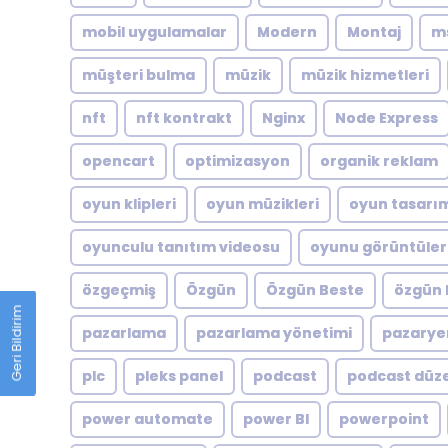
mobil uygulamalar
Modern
Montaj
m
müşteri bulma
müzik
müzik hizmetleri
nft
nft kontrakt
Nginx
Node Express
opencart
optimizasyon
organik reklam
oyun klipleri
oyun müzikleri
oyun tasarı
oyunculu tanıtım videosu
oyunu görüntüler
özgeçmiş
Özgün
Özgün Beste
özgün 
Geri Bildirim
pazarlama
pazarlama yönetimi
pazarye
plc
pleks panel
podcast
podcast düz
power automate
power BI
powerpoint