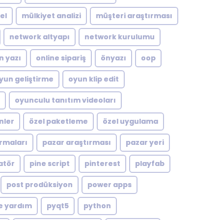
el
mülkiyet analizi
müşteri araştırması
network altyapı
network kurulumu
n yazı
online sipariş
önyazı
oop
yun geliştirme
oyun klip edit
oyunculu tanıtım videoları
nler
özel paketleme
özel uygulama
rmaları
pazar araştırması
pazar yeri
atör
pine script
pinterest
playfab
post prodüksiyon
power apps
e yardım
pyqt5
python