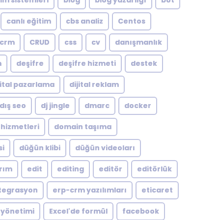
şim sistemleri
blog
blog yazarlığı
bot
canlı eğitim
cbs analiz
Centos
crm
CRUD
css
cv
danışmanlık
m
deşifre
deşifre hizmeti
destek
jital pazarlama
dijital reklam
dış seo
dj jingle
dmarc
docker
hizmetleri
domain taşıma
si
düğün klibi
düğün videoları
arım
edit
editing
editör
editörlük
tegrasyon
erp-crm yazılımları
eticaret
 yönetimi
Excel'de formül
facebook