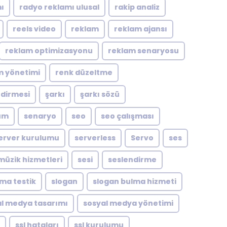
ı
radyo reklamı ulusal
rakip analiz
reels video
reklam
reklam ajansı
reklam optimizasyonu
reklam senaryosu
m yönetimi
renk düzeltme
ndirmesi
şarkı
şarkı sözü
um
senaryo
seo
seo çalışması
erver kurulumu
serverless
Servo
ses
müzik hizmetleri
sesi
seslendirme
zma testik
slogan
slogan bulma hizmeti
l medya tasarımı
sosyal medya yönetimi
ssl hataları
ssl kurulumu