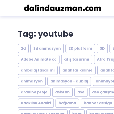
Tag: youtube
2d
2d animasyon
2D platform
3D
Adobe Animate cc
afiş tasarımı
Afro Tra
ambalaj tasarımı
anahtar kelime
anahta
animasyon
animasyon - dublaj
animayon
arduino proje
asistan
aso
aso çalışm
Backlink Analizi
bağlama
banner design