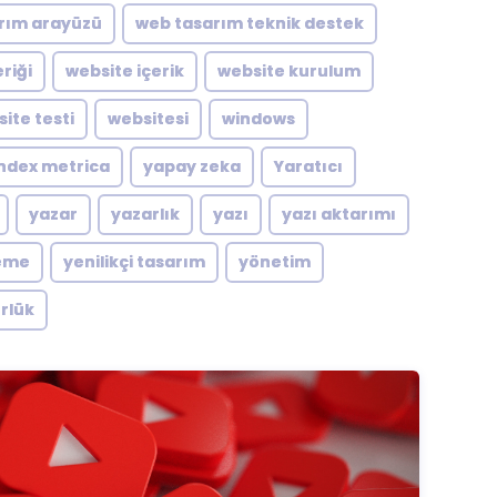
rım arayüzü
web tasarım teknik destek
riği
website içerik
website kurulum
ite testi
websitesi
windows
ndex metrica
yapay zeka
Yaratıcı
yazar
yazarlık
yazı
yazı aktarımı
eme
yenilikçi tasarım
yönetim
rlük