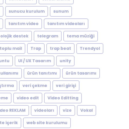
sunucu kurulum
sunum
tanıtım video
tanıtım videoları
olojik destek
telegram
tema müziği
toplu mail
Trap
trap beat
Trendyol
untu
UI / UX Tasarım
unity
ullanımı
ürün tanıtımı
ürün tasarımı
ştırma
veri çekme
veri girişi
leme
video edit
Video Editting
ideo REKLAM
videoları
vize
Vokal
te içerik
web site kurulumu