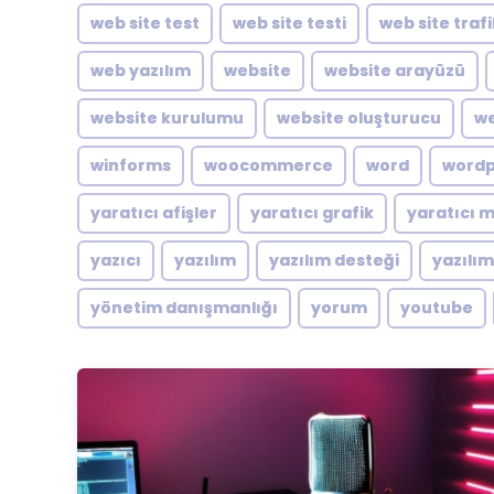
web site test
web site testi
web site traf
web yazılım
website
website arayüzü
website kurulumu
website oluşturucu
we
winforms
woocommerce
word
word
yaratıcı afişler
yaratıcı grafik
yaratıcı 
yazıcı
yazılım
yazılım desteği
yazılı
yönetim danışmanlığı
yorum
youtube