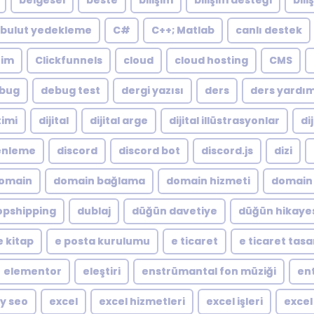
belgesel
beste
bilişim
bilişim desteği
bili
bulut yedekleme
C#
C++; Matlab
canlı destek
zim
Clickfunnels
cloud
cloud hosting
CMS
bug
debug test
dergi yazısı
ders
ders yardı
timi
dijital
dijital arge
dijital illüstrasyonlar
di
zenleme
discord
discord bot
discord.js
dizi
omain
domain bağlama
domain hizmeti
domain 
opshipping
dublaj
düğün davetiye
düğün hikaye
e kitap
e posta kurulumu
e ticaret
e ticaret tas
elementor
eleştiri
enstrümantal fon müziği
en
y seo
excel
excel hizmetleri
excel işleri
excel