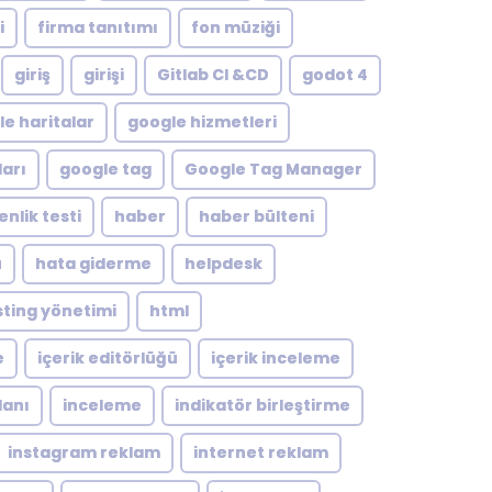
i
firma tanıtımı
fon müziği
giriş
girişi
Gitlab CI &CD
godot 4
e haritalar
google hizmetleri
arı
google tag
Google Tag Manager
nlik testi
haber
haber bülteni
ü
hata giderme
helpdesk
ting yönetimi
html
e
içerik editörlüğü
içerik inceleme
lanı
inceleme
indikatör birleştirme
instagram reklam
internet reklam