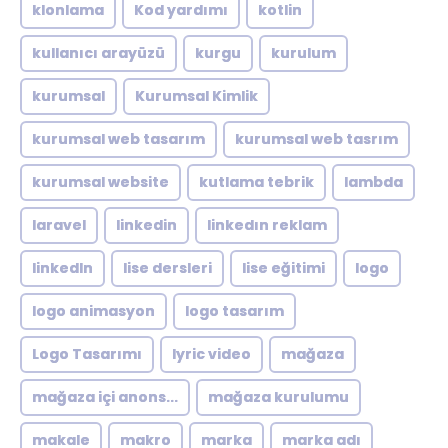
klonlama
Kod yardımı
kotlin
kullanıcı arayüzü
kurgu
kurulum
kurumsal
Kurumsal Kimlik
kurumsal web tasarım
kurumsal web tasrım
kurumsal website
kutlama tebrik
lambda
laravel
linkedin
linkedın reklam
linkedln
lise dersleri
lise eğitimi
logo
logo animasyon
logo tasarım
Logo Tasarımı
lyric video
mağaza
mağaza içi anons...
mağaza kurulumu
makale
makro
marka
marka adı