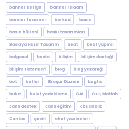
banner design
banner reklam
banner tasarımı
barkod
basın
basın bülteni
baskı tasarımları
Baskıya Hazır Tasarım
beat
beat yapımı
belgesel
beste
bilişim
bilişim desteği
bilişim sistemleri
blog
blog yazarlığı
bot
botlar
Broşür Düzeni
bugfix
bulut
bulut yedekleme
C#
C++; Matlab
canlı destek
canlı eğitim
cbs analiz
Centos
çeviri
chat yazılımları