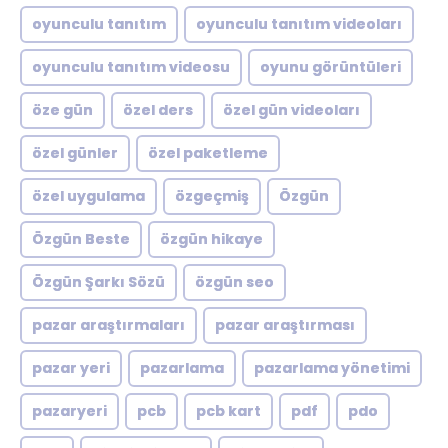
oyunculu tanıtım
oyunculu tanıtım videoları
oyunculu tanıtım videosu
oyunu görüntüleri
öze gün
özel ders
özel gün videoları
özel günler
özel paketleme
özel uygulama
özgeçmiş
Özgün
Özgün Beste
özgün hikaye
Özgün Şarkı Sözü
özgün seo
pazar araştırmaları
pazar araştırması
pazar yeri
pazarlama
pazarlama yönetimi
pazaryeri
pcb
pcb kart
pdf
pdo