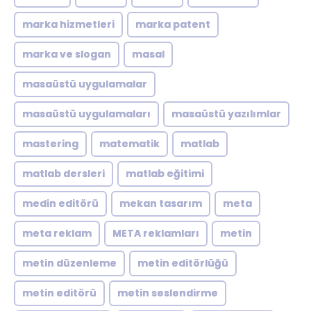
marka hizmetleri
marka patent
marka ve slogan
masal
masaüstü uygulamalar
masaüstü uygulamaları
masaüstü yazılımlar
mastering
matematik
matlab
matlab dersleri
matlab eğitimi
medin editörü
mekan tasarım
meta
meta reklam
META reklamları
metin
metin düzenleme
metin editörlüğü
metin editörü
metin seslendirme