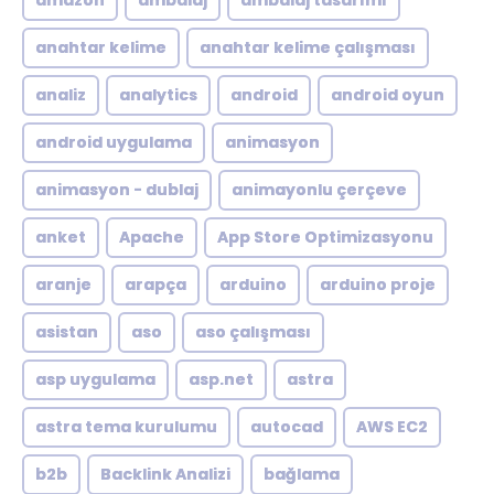
amazon
ambalaj
ambalaj tasarımı
anahtar kelime
anahtar kelime çalışması
analiz
analytics
android
android oyun
android uygulama
animasyon
animasyon - dublaj
animayonlu çerçeve
anket
Apache
App Store Optimizasyonu
aranje
arapça
arduino
arduino proje
asistan
aso
aso çalışması
asp uygulama
asp.net
astra
astra tema kurulumu
autocad
AWS EC2
b2b
Backlink Analizi
bağlama