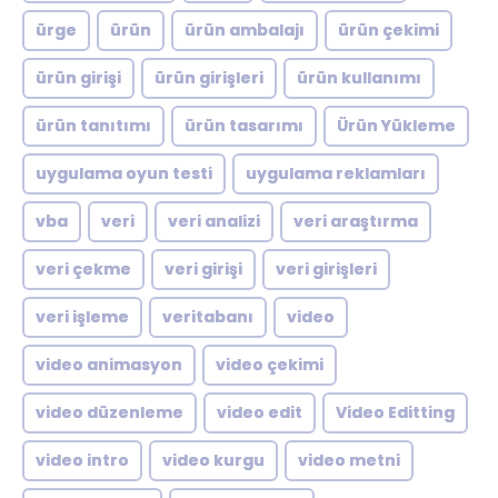
ürge
ürün
ürün ambalajı
ürün çekimi
ürün girişi
ürün girişleri
ürün kullanımı
ürün tanıtımı
ürün tasarımı
Ürün Yükleme
uygulama oyun testi
uygulama reklamları
vba
veri
veri analizi
veri araştırma
veri çekme
veri girişi
veri girişleri
veri işleme
veritabanı
video
video animasyon
video çekimi
video düzenleme
video edit
Video Editting
video intro
video kurgu
video metni