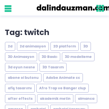
Tag: twitch
2d
2d animasyon
2D platform
3D
3D Animasyon
3D Baskı
3D modelleme
3d oyun nesne
3D Tasarım
abone ol butonu
Adobe Animate cc
afiş tasarımı
Afro Trap ve Banger clup
after effects
akademik metin
almanca