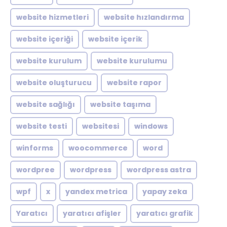
website hizmetleri
website hızlandırma
website içeriği
website içerik
website kurulum
website kurulumu
website oluşturucu
website rapor
website sağlığı
website taşıma
website testi
websitesi
windows
winforms
woocommerce
word
wordpree
wordpress
wordpress astra
wpf
x
yandex metrica
yapay zeka
Yaratıcı
yaratıcı afişler
yaratıcı grafik