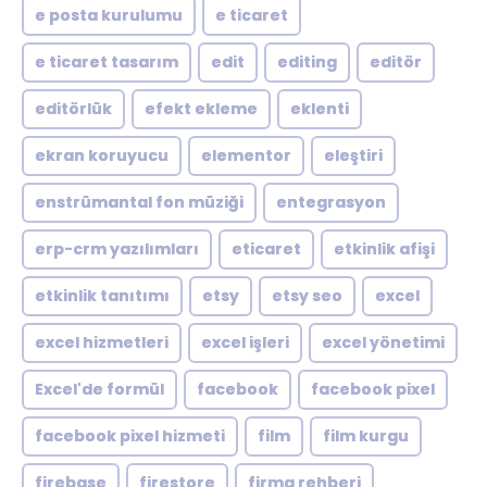
e posta kurulumu
e ticaret
e ticaret tasarım
edit
editing
editör
editörlük
efekt ekleme
eklenti
ekran koruyucu
elementor
eleştiri
enstrümantal fon müziği
entegrasyon
erp-crm yazılımları
eticaret
etkinlik afişi
etkinlik tanıtımı
etsy
etsy seo
excel
excel hizmetleri
excel işleri
excel yönetimi
Excel'de formül
facebook
facebook pixel
facebook pixel hizmeti
film
film kurgu
firebase
firestore
firma rehberi