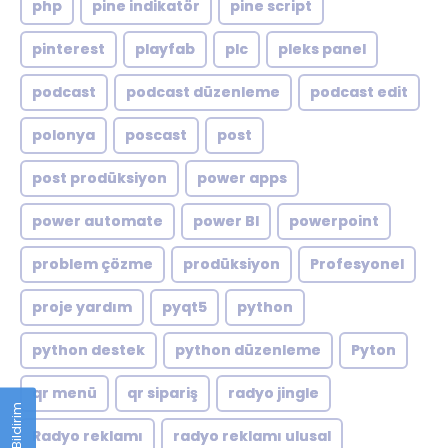
php
pine indikatör
pine script
pinterest
playfab
plc
pleks panel
podcast
podcast düzenleme
podcast edit
polonya
poscast
post
post prodüksiyon
power apps
power automate
power BI
powerpoint
problem çözme
prodüksiyon
Profesyonel
proje yardım
pyqt5
python
python destek
python düzenleme
Pyton
qr menü
qr sipariş
radyo jingle
Geri Bildirim
Radyo reklamı
radyo reklamı ulusal