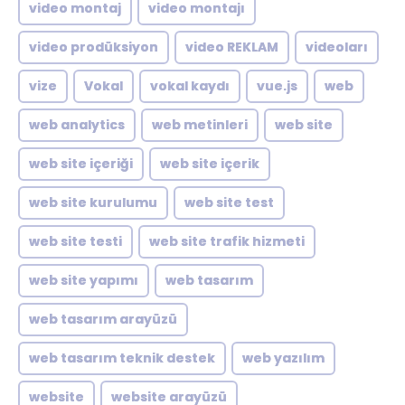
video montaj
video montajı
video prodüksiyon
video REKLAM
videoları
vize
Vokal
vokal kaydı
vue.js
web
web analytics
web metinleri
web site
web site içeriği
web site içerik
web site kurulumu
web site test
web site testi
web site trafik hizmeti
web site yapımı
web tasarım
web tasarım arayüzü
web tasarım teknik destek
web yazılım
website
website arayüzü