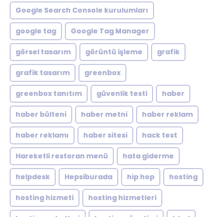
Google Search Console kurulumları
google tag
Google Tag Manager
görsel tasarım
görüntü işleme
grafik
grafik tasarım
greenbox
greenbox tanıtım
güvenlik testi
haber
haber bülteni
haber metni
haber reklam
haber reklamı
haber sitesi
hack test
Hareketli restoran menü
hata giderme
helpdesk
Hepsiburada
hip hop
hosting
hosting hizmeti
hosting hizmetleri