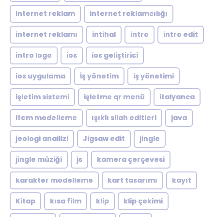
internet reklam
internet reklamcılığı
internet reklamı
intihal
intro
intro edit
intro logo
ios
ios geliştirici
ios uygulama
İş yönetim
iş yönetimi
işletim sistemi
işletme qr menü
italyanca
item modelleme
ışıklı silah editleri
java
jeologi anailizi
Jigsaw edit
jingle
jingle müziği
js
kamera çerçevesi
karakter modelleme
kart tasarımı
kayıt
Kitap
kısa film
klip
klip çekimi