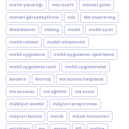
metin yazarlığı
microsoft
mimari çizim
mimari görselleştirme
mix
Mix mastering
Mix&Master
mixing
mobil
mobil oyun
mobil reklam
mobil reklamcılık
mobil uygulama
mobil uygulama raporlama
mobil uygulama testi
mobil uygulamalar
Modern
Montaj
ms access helpdesk
ms accsess
ms eğitimi
ms excel
mülkiyet analizi
müşteri araştırması
müşteri bulma
müzik
müzik hizmetleri
müzikleri
mx
mysql
N11
native