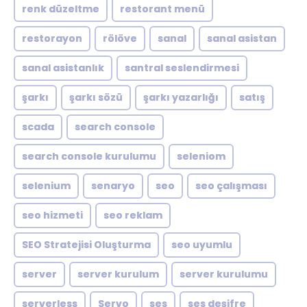
renk düzeltme
restorant menü
restorayon
rölöve
sanal
sanal asistan
sanal asistanlık
santral seslendirmesi
şarkı
şarkı sözü
şarkı yazarlığı
satış
scada
search console
search console kurulumu
seleniom
selenium
senaryo
seo
seo çalışması
seo hizmeti
seo reklam
SEO Stratejisi Oluşturma
seo uyumlu
server
server kurulum
server kurulumu
serverless
Servo
ses
ses deşifre