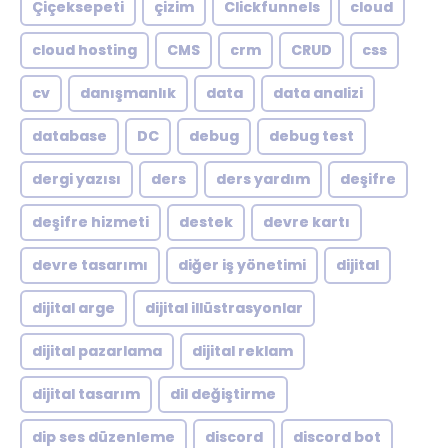
Çiçeksepeti
çizim
Clickfunnels
cloud
cloud hosting
CMS
crm
CRUD
css
cv
danışmanlık
data
data analizi
database
DC
debug
debug test
dergi yazısı
ders
ders yardım
deşifre
deşifre hizmeti
destek
devre kartı
devre tasarımı
diğer iş yönetimi
dijital
dijital arge
dijital illüstrasyonlar
dijital pazarlama
dijital reklam
dijital tasarım
dil değiştirme
dip ses düzenleme
discord
discord bot