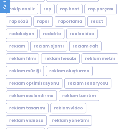
rakip analiz
rap
rap beat
rap parçası
rap sözü
rapor
raporlama
react
redaksiyon
redakte
reels video
reklam
reklam ajansı
reklam edit
reklam filmi
reklam hesabı
reklam metni
reklam müziği
reklam oluşturma
reklam optimizasyonu
reklam senaryosu
reklam seslendirme
reklam tanıtım
reklam tasarımı
reklam video
reklam videosu
reklam yönetimi