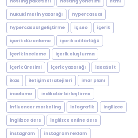
hosting paketleri
hosting yönetimi
html
hukuki metin yazarlığı
hypercasual
hypercasual geliştirme
iç seo
içerik
içerik düzenleme
içerik editörlüğü
içerik inceleme
içerik oluşturma
içerik üretimi
içerik yazarlığı
ideaSoft
ikas
iletişim stratejileri
imar planı
inceleme
indikatör birleştirme
influencer marketing
infografik
ingilizce
ingilizce ders
ingilizce online ders
instagram
instagram reklam