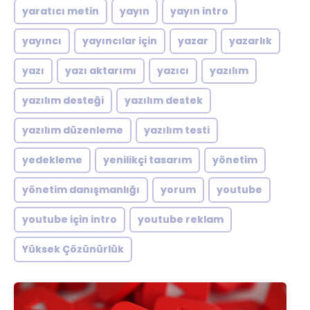
yaratıcı metin
yayın
yayın intro
yayıncı
yayıncılar için
yazar
yazarlık
yazı
yazı aktarımı
yazıcı
yazılım
yazılım desteği
yazılım destek
yazılım düzenleme
yazılım testi
yedekleme
yenilikçi tasarım
yönetim
yönetim danışmanlığı
yorum
youtube
youtube için intro
youtube reklam
Yüksek Çözünürlük