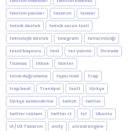
tanıtım videoları
tanıtım videosu
tanıtım yazıları
tasarım
teaser
teknik destek
teknik sorun testi
teknolojik destek
telegram
tema müziği
tescil başvuru
test
tez yazımı
threads
Ticimax
titkok
tkinter
tonal doğrulama
toplu mail
Trap
trap beat
Trendyol
tsoft
türkçe
türkçe seslendirme
twitch
twitter
twitter reklam
twitter rt
txt
Ubuntu
UI / UX Tasarım
unity
unreal engine