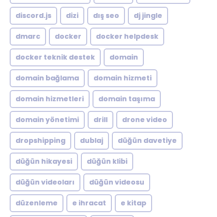
discord.js
dizi
dış seo
dj jingle
dmarc
docker
docker helpdesk
docker teknik destek
domain
domain bağlama
domain hizmeti
domain hizmetleri
domain taşıma
domain yönetimi
drill
drone video
dropshipping
dublaj
düğün davetiye
düğün hikayesi
düğün klibi
düğün videoları
düğün videosu
düzenleme
e ihracat
e kitap