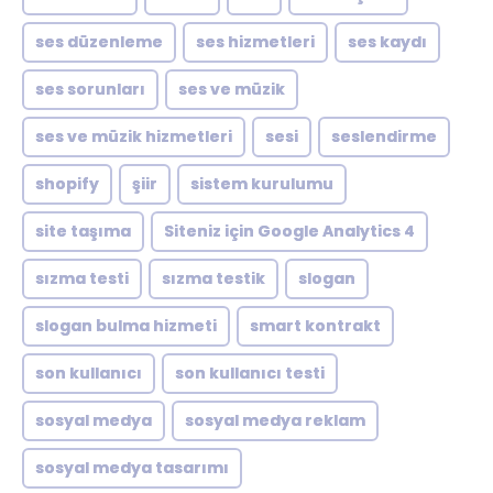
ses düzenleme
ses hizmetleri
ses kaydı
ses sorunları
ses ve müzik
ses ve müzik hizmetleri
sesi
seslendirme
shopify
şiir
sistem kurulumu
site taşıma
Siteniz için Google Analytics 4
sızma testi
sızma testik
slogan
slogan bulma hizmeti
smart kontrakt
son kullanıcı
son kullanıcı testi
sosyal medya
sosyal medya reklam
sosyal medya tasarımı