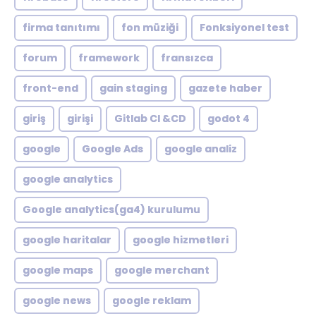
firma tanıtımı
fon müziği
Fonksiyonel test
forum
framework
fransızca
front-end
gain staging
gazete haber
giriş
girişi
Gitlab CI &CD
godot 4
google
Google Ads
google analiz
google analytics
Google analytics(ga4) kurulumu
google haritalar
google hizmetleri
google maps
google merchant
google news
google reklam