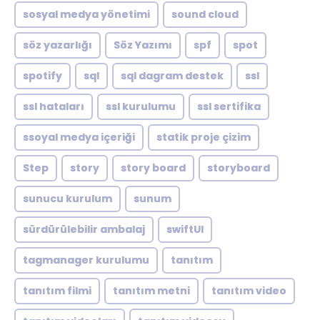
sosyal medya yönetimi
sound cloud
söz yazarlığı
Söz Yazımı
spf
spot
spotify
sql
sql dagram destek
ssl
ssl hataları
ssl kurulumu
ssl sertifika
ssoyal medya içeriği
statik proje çizim
Step
story
story board
storyboard
sunucu kurulum
sunum
sürdürülebilir ambalaj
swiftUI
tagmanager kurulumu
tanıtım
tanıtım filmi
tanıtım metni
tanıtım video