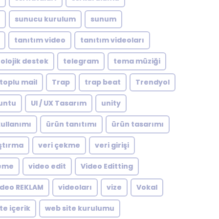
sunucu kurulum
sunum
tanıtım video
tanıtım videoları
olojik destek
telegram
tema müziği
toplu mail
Trap
trap beat
Trendyol
untu
UI / UX Tasarım
unity
ullanımı
ürün tanıtımı
ürün tasarımı
ştırma
veri çekme
veri girişi
leme
video edit
Video Editting
ideo REKLAM
videoları
vize
Vokal
te içerik
web site kurulumu