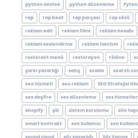
python destek
python düzenleme
Pyton
rap
rap beat
rap parçası
rap sözü
reklam edit
reklam filmi
reklam hesabı
reklam seslendirme
reklam tanıtım
rekl
restorant menü
restorayon
rölöve
s
şarkı yazarlığı
satış
scada
search co
seo hizmeti
seo reklam
SEO Stratejisi O
ses deşifre
ses düzenleme
ses hizmetler
shopify
şiir
sistem kurulumu
site taş
smart kontrakt
son kullanıcı
son kullanıc
sound cloud
söz yazarlığı
Söz Yazımı