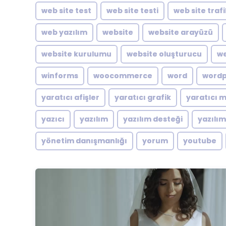
web site test
web site testi
web site traf
web yazılım
website
website arayüzü
website kurulumu
website oluşturucu
we
winforms
woocommerce
word
word
yaratıcı afişler
yaratıcı grafik
yaratıcı 
yazıcı
yazılım
yazılım desteği
yazılı
yönetim danışmanlığı
yorum
youtube