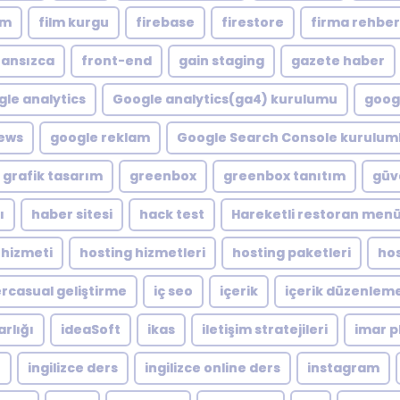
lm
film kurgu
firebase
firestore
firma rehber
ransızca
front-end
gain staging
gazete haber
le analytics
Google analytics(ga4) kurulumu
googl
ews
google reklam
Google Search Console kuruluml
grafik tasarım
greenbox
greenbox tanıtım
güve
ı
haber sitesi
hack test
Hareketli restoran men
 hizmeti
hosting hizmetleri
hosting paketleri
hos
rcasual geliştirme
iç seo
içerik
içerik düzenlem
arlığı
ideaSoft
ikas
iletişim stratejileri
imar p
e
ingilizce ders
ingilizce online ders
instagram