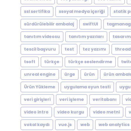
ssl sertifika
ssoyal medya içeriği
statik p
sürdürülebilir ambalaj
swiftUI
tagmanag
tanıtım videosu
tanıtım yazıları
tasarım
tescil başvuru
test
tez yazımı
thread
tsoft
türkçe
türkçe seslendirme
twit
unreal engine
ürge
ürün
ürün ambala
Ürün Yükleme
uygulama oyun testi
uygu
veri girişleri
veri işleme
veritabanı
vi
video intro
video kurgu
video metni
vokal kaydı
vue.js
web
web analytics