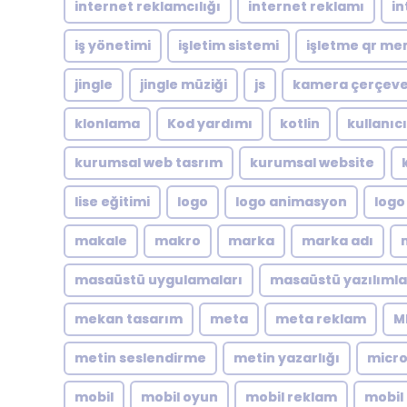
internet reklamcılığı
internet reklamı
in
iş yönetimi
işletim sistemi
işletme qr me
jingle
jingle müziği
js
kamera çerçeve
klonlama
Kod yardımı
kotlin
kullanıc
kurumsal web tasrım
kurumsal website
lise eğitimi
logo
logo animasyon
logo
makale
makro
marka
marka adı
masaüstü uygulamaları
masaüstü yazılımla
mekan tasarım
meta
meta reklam
M
metin seslendirme
metin yazarlığı
micro
mobil
mobil oyun
mobil reklam
mobil 