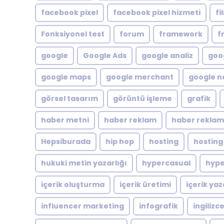
facebook pixel
facebook pixel hizmeti
fi
Fonksiyonel test
forum
framework
f
google
Google Ads
google analiz
goog
google maps
google merchant
google n
görsel tasarım
görüntü işleme
grafik
haber metni
haber reklam
haber reklam
Hepsiburada
hip hop
hosting
hosting
hukuki metin yazarlığı
hypercasual
hype
içerik oluşturma
içerik üretimi
içerik yaz
influencer marketing
infografik
ingilizc