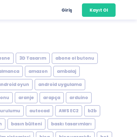
Giriş
Kayıt Ol
esne
3D Tasarım
abone ol butonu
almanca
amazon
ambalaj
android oyun
android uygulama
yonu
aranje
arapça
arduino
kurulumu
autocad
AWS EC2
b2b
n
basın bülteni
baskı tasarımları