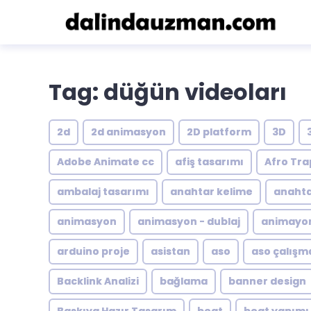
Tag: düğün videoları
2d
2d animasyon
2D platform
3D
Adobe Animate cc
afiş tasarımı
Afro Tra
ambalaj tasarımı
anahtar kelime
anahta
animasyon
animasyon - dublaj
animayon
arduino proje
asistan
aso
aso çalışm
Backlink Analizi
bağlama
banner design