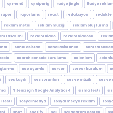
qr menü
qr sipariş
radyo jingle
Radyo reklam
rapor
raporlama
react
redaksiyon
redakte
reklam metni
reklam müziği
reklam oluşturma
am tasarımı
reklam video
reklam videosu
rekla
anal
sanal asistan
sanal asistanlık
santral sesle
nsole
search console kurulumu
seleniom
seleni
luşturma
seo uyumlu
server
server kurulum
s
i
ses kaydı
ses sorunları
ses ve müzik
ses ve 
ıma
Siteniz için Google Analytics 4
sızma testi
sı
ı testi
sosyal medya
sosyal medya reklam
sosya
spf
spot
spotify
sql
sql dagram destek
ssl