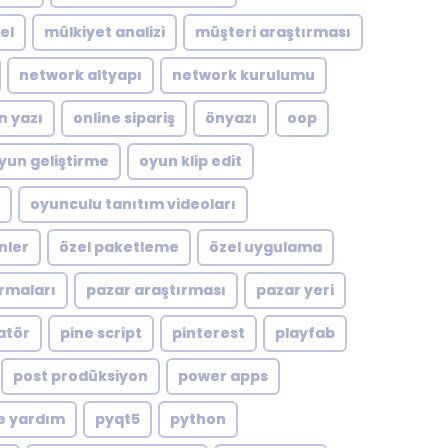
el
mülkiyet analizi
müşteri araştırması
network altyapı
network kurulumu
n yazı
online sipariş
önyazı
oop
yun geliştirme
oyun klip edit
oyunculu tanıtım videoları
nler
özel paketleme
özel uygulama
rmaları
pazar araştırması
pazar yeri
atör
pine script
pinterest
playfab
post prodüksiyon
power apps
e yardım
pyqt5
python