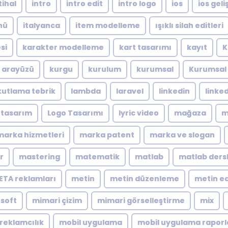
tihal
intro
intro edit
intro logo
ios
ios geliş
nü
italyanca
item modelleme
ışıklı silah editleri
si
karakter modelleme
kart tasarımı
kayıt
K
ı arayüzü
kurgu
kurulum
kurumsal
Kurumsal 
kutlama tebrik
lambda
laravel
linkedin
linke
 tasarım
Logo Tasarımı
lyric video
mağaza
m
marka hizmetleri
marka patent
marka ve slogan
r
mastering
matematik
matlab
matlab dersl
ETA reklamları
metin
metin düzenleme
metin ed
soft
mimari çizim
mimari görselleştirme
mix
reklamcılık
mobil uygulama
mobil uygulama rapor