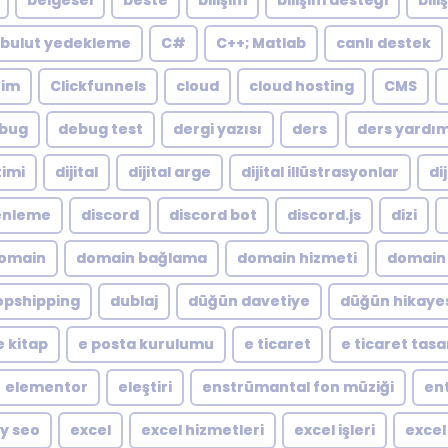
belgesel
beste
bilişim
bilişim desteği
bili
bulut yedekleme
C#
C++; Matlab
canlı destek
zim
Clickfunnels
cloud
cloud hosting
CMS
bug
debug test
dergi yazısı
ders
ders yardı
timi
dijital
dijital arge
dijital illüstrasyonlar
di
zenleme
discord
discord bot
discord.js
dizi
omain
domain bağlama
domain hizmeti
domain 
opshipping
dublaj
düğün davetiye
düğün hikaye
e kitap
e posta kurulumu
e ticaret
e ticaret tas
elementor
eleştiri
enstrümantal fon müziği
en
y seo
excel
excel hizmetleri
excel işleri
excel