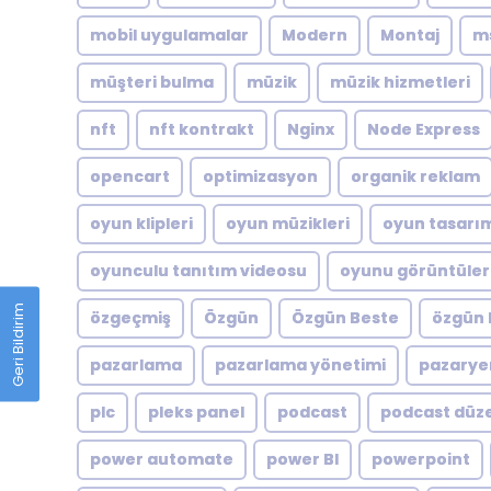
mobil uygulamalar
Modern
Montaj
m
müşteri bulma
müzik
müzik hizmetleri
nft
nft kontrakt
Nginx
Node Express
opencart
optimizasyon
organik reklam
oyun klipleri
oyun müzikleri
oyun tasarı
oyunculu tanıtım videosu
oyunu görüntüler
Geri Bildirim
özgeçmiş
Özgün
Özgün Beste
özgün 
pazarlama
pazarlama yönetimi
pazarye
plc
pleks panel
podcast
podcast düz
power automate
power BI
powerpoint