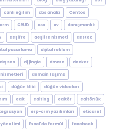
şim sistemleri
blog
blog yazarlığı
bot
canlı eğitim
cbs analiz
Centos
crm
CRUD
css
cv
danışmanlık
m
deşifre
deşifre hizmeti
destek
jital pazarlama
dijital reklam
dış seo
dj jingle
dmarc
docker
hizmetleri
domain taşıma
si
düğün klibi
düğün videoları
arım
edit
editing
editör
editörlük
tegrasyon
erp-crm yazılımları
eticaret
 yönetimi
Excel'de formül
facebook