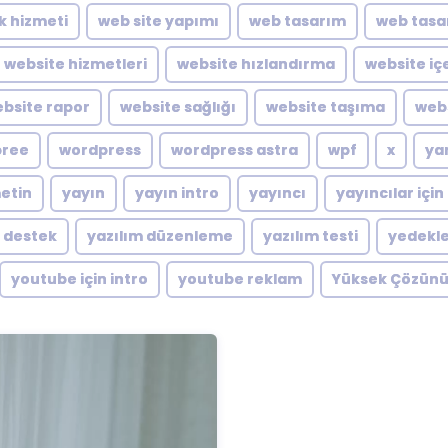
ik hizmeti
web site yapımı
web tasarım
web tasa
website hizmetleri
website hızlandırma
website içe
bsite rapor
website sağlığı
website taşıma
webs
pree
wordpress
wordpress astra
wpf
x
ya
metin
yayın
yayın intro
yayıncı
yayıncılar için
m destek
yazılım düzenleme
yazılım testi
yedekl
youtube için intro
youtube reklam
Yüksek Çözünü