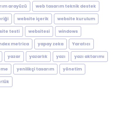
rım arayüzü
web tasarım teknik destek
riği
website içerik
website kurulum
ite testi
websitesi
windows
ndex metrica
yapay zeka
Yaratıcı
yazar
yazarlık
yazı
yazı aktarımı
eme
yenilikçi tasarım
yönetim
rlük