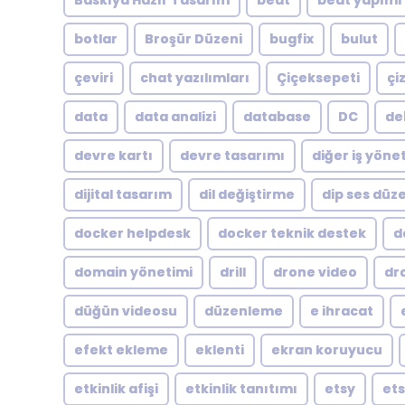
Baskıya Hazır Tasarım
beat
beat yapımı
botlar
Broşür Düzeni
bugfix
bulut
çeviri
chat yazılımları
Çiçeksepeti
çi
data
data analizi
database
DC
de
devre kartı
devre tasarımı
diğer iş yöne
dijital tasarım
dil değiştirme
dip ses dü
docker helpdesk
docker teknik destek
d
domain yönetimi
drill
drone video
dr
düğün videosu
düzenleme
e ihracat
efekt ekleme
eklenti
ekran koruyucu
etkinlik afişi
etkinlik tanıtımı
etsy
ets