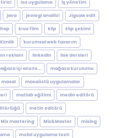
tirici
ios uygulama
İş yönetim
java
jeologi anailizi
Jigsaw edit
itap
kısa film
klip
klip çekimi
Kimlik
kurumsal web tasarım
dın reklam
linkedln
lise dersleri
ağaza içi anons...
mağaza kurulumu
masal
masaüstü uygulamalar
eri
matlab eğitimi
medin editörü
itörlüğü
metin editörü
Mix mastering
Mix&Master
mixing
lama
mobil uygulama testi