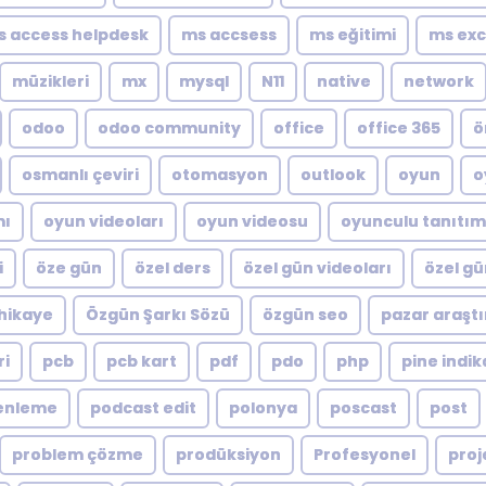
s access helpdesk
ms accsess
ms eğitimi
ms exc
müzikleri
mx
mysql
N11
native
network
odoo
odoo community
office
office 365
ö
osmanlı çeviri
otomasyon
outlook
oyun
o
mı
oyun videoları
oyun videosu
oyunculu tanıtım
i
öze gün
özel ders
özel gün videoları
özel gü
hikaye
Özgün Şarkı Sözü
özgün seo
pazar araştı
ri
pcb
pcb kart
pdf
pdo
php
pine indik
enleme
podcast edit
polonya
poscast
post
problem çözme
prodüksiyon
Profesyonel
proj