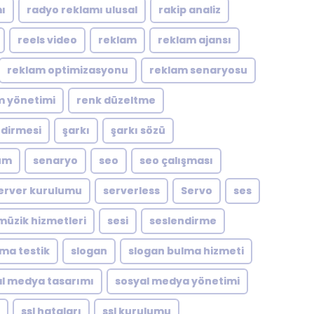
ı
radyo reklamı ulusal
rakip analiz
reels video
reklam
reklam ajansı
reklam optimizasyonu
reklam senaryosu
m yönetimi
renk düzeltme
ndirmesi
şarkı
şarkı sözü
um
senaryo
seo
seo çalışması
erver kurulumu
serverless
Servo
ses
müzik hizmetleri
sesi
seslendirme
zma testik
slogan
slogan bulma hizmeti
l medya tasarımı
sosyal medya yönetimi
ssl hataları
ssl kurulumu