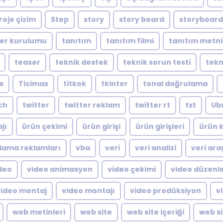
roje çizim
Step
story
story board
storyboard
er kurulumu
tanıtım
tanıtım filmi
tanıtım metni
teaser
teknik destek
teknik sorun testi
tekn
s
Ticimax
titkok
tkinter
tonal doğrulama
ch
twitter
twitter reklam
twitter rt
txt
Ub
jı
ürün çekimi
ürün girişi
ürün girişleri
ürün k
lama reklamları
vba
veri
veri analizi
veri ara
deo
video animasyon
video çekimi
video düzen
video montaj
video montajı
video prodüksiyon
v
web metinleri
web site
web site içeriği
web si