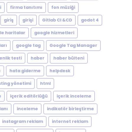
i
firma tanıtımı
fon müziği
giriş
girişi
Gitlab CI &CD
godot 4
e haritalar
google hizmetleri
arı
google tag
Google Tag Manager
nlik testi
haber
haber bülteni
ü
hata giderme
helpdesk
ting yönetimi
html
e
içerik editörlüğü
içerik inceleme
lanı
inceleme
indikatör birleştirme
instagram reklam
internet reklam