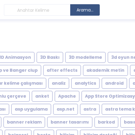
Arama...
3D Animasyon
3D Baskı
3D modelleme
3d oyun n
p ve Banger clup
after effects
akademik metin
r kelime çalışması
analiz
analytics
android
lu çerçeve
anket
Apache
App Store Optimizas
ası
asp uygulama
asp.net
astra
astra tema 
banner reklam
banner tasarımı
barkod
bası