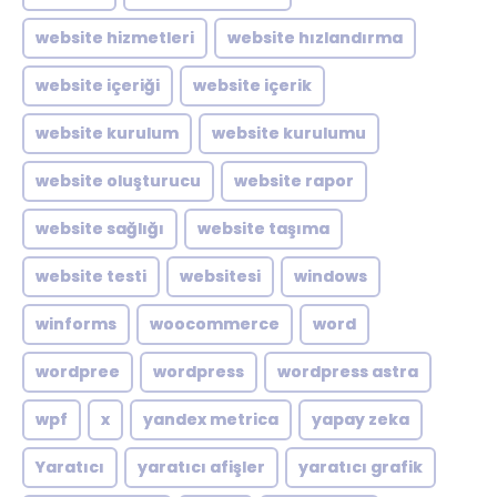
website hizmetleri
website hızlandırma
website içeriği
website içerik
website kurulum
website kurulumu
website oluşturucu
website rapor
website sağlığı
website taşıma
website testi
websitesi
windows
winforms
woocommerce
word
wordpree
wordpress
wordpress astra
wpf
x
yandex metrica
yapay zeka
Yaratıcı
yaratıcı afişler
yaratıcı grafik