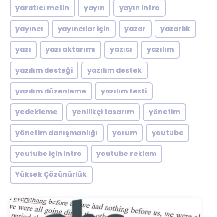
yaratıcı metin
yayın
yayın intro
yayıncı
yayıncılar için
yazar
yazarlık
yazı
yazı aktarımı
yazıcı
yazılım
yazılım desteği
yazılım destek
yazılım düzenleme
yazılım testi
yedekleme
yenilikçi tasarım
yönetim
yönetim danışmanlığı
yorum
youtube
youtube için intro
youtube reklam
Yüksek Çözünürlük