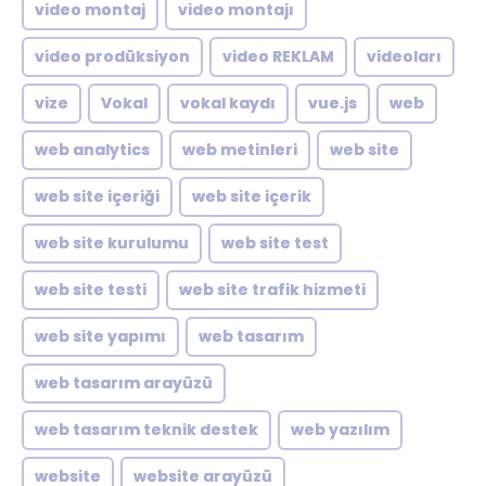
video montaj
video montajı
video prodüksiyon
video REKLAM
videoları
vize
Vokal
vokal kaydı
vue.js
web
web analytics
web metinleri
web site
web site içeriği
web site içerik
web site kurulumu
web site test
web site testi
web site trafik hizmeti
web site yapımı
web tasarım
web tasarım arayüzü
web tasarım teknik destek
web yazılım
website
website arayüzü