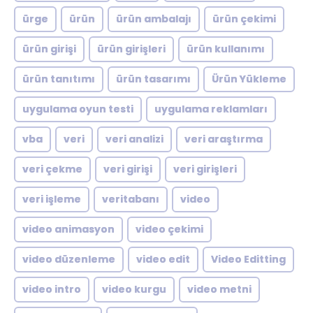
ürge
ürün
ürün ambalajı
ürün çekimi
ürün girişi
ürün girişleri
ürün kullanımı
ürün tanıtımı
ürün tasarımı
Ürün Yükleme
uygulama oyun testi
uygulama reklamları
vba
veri
veri analizi
veri araştırma
veri çekme
veri girişi
veri girişleri
veri işleme
veritabanı
video
video animasyon
video çekimi
video düzenleme
video edit
Video Editting
video intro
video kurgu
video metni