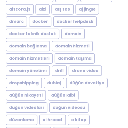
discord.js
dizi
dış seo
dj jingle
dmarc
docker
docker helpdesk
docker teknik destek
domain
domain bağlama
domain hizmeti
domain hizmetleri
domain taşıma
domain yönetimi
drill
drone video
dropshipping
dublaj
düğün davetiye
düğün hikayesi
düğün klibi
düğün videoları
düğün videosu
düzenleme
e ihracat
e kitap