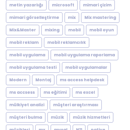
metin yazarlığı
microsoft
mimari çizim
mimari görselleştirme
mix
Mix mastering
Mix&Master
mixing
mobil
mobil oyun
mobil reklam
mobil reklamcılık
mobil uygulama
mobil uygulama raporlama
mobil uygulama testi
mobil uygulamalar
Modern
Montaj
ms access helpdesk
ms accsess
ms eğitimi
ms excel
mülkiyet analizi
müşteri araştırması
müşteri bulma
müzik
müzik hizmetleri
müzikleri
mx
mysql
N11
native