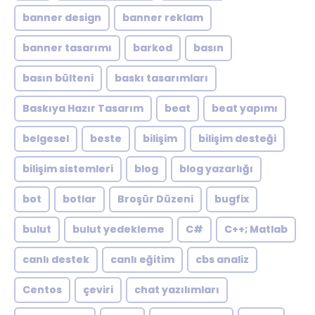
banner design
banner reklam
banner tasarımı
barkod
basın
basın bülteni
baskı tasarımları
Baskıya Hazır Tasarım
beat
beat yapımı
belgesel
beste
bilişim
bilişim desteği
bilişim sistemleri
blog
blog yazarlığı
bot
botlar
Broşür Düzeni
bugfix
bulut
bulut yedekleme
C#
C++; Matlab
canlı destek
canlı eğitim
cbs analiz
Centos
çeviri
chat yazılımları