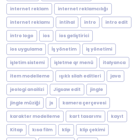
internet reklam
internet reklamcılığı
internet reklamı
intihal
intro
intro edit
intro logo
ios
ios geliştirici
ios uygulama
İş yönetim
iş yönetimi
işletim sistemi
işletme qr menü
italyanca
item modelleme
ışıklı silah editleri
java
jeologi anailizi
Jigsaw edit
jingle
jingle müziği
js
kamera çerçevesi
karakter modelleme
kart tasarımı
kayıt
Kitap
kısa film
klip
klip çekimi