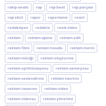
rakip analiz
rap
rap beat
rap parçası
rap sözü
rapor
raporlama
react
redaksiyon
redakte
reels video
reklam
reklam ajansı
reklam edit
reklam filmi
reklam hesabı
reklam metni
reklam müziği
reklam oluşturma
reklam optimizasyonu
reklam senaryosu
reklam seslendirme
reklam tanıtım
reklam tasarımı
reklam video
reklam videosu
reklam yönetimi