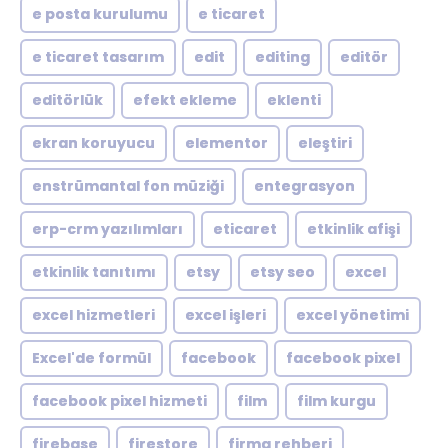
e posta kurulumu
e ticaret
e ticaret tasarım
edit
editing
editör
editörlük
efekt ekleme
eklenti
ekran koruyucu
elementor
eleştiri
enstrümantal fon müziği
entegrasyon
erp-crm yazılımları
eticaret
etkinlik afişi
etkinlik tanıtımı
etsy
etsy seo
excel
excel hizmetleri
excel işleri
excel yönetimi
Excel'de formül
facebook
facebook pixel
facebook pixel hizmeti
film
film kurgu
firebase
firestore
firma rehberi