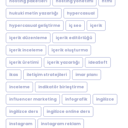
hosting paketleri
hosting yönetimi
html
hukuki metin yazarlığı
hypercasual
hypercasual geliştirme
iç seo
içerik
içerik düzenleme
içerik editörlüğü
içerik inceleme
içerik oluşturma
içerik üretimi
içerik yazarlığı
ideaSoft
ikas
iletişim stratejileri
imar planı
inceleme
indikatör birleştirme
influencer marketing
infografik
ingilizce
ingilizce ders
ingilizce online ders
instagram
instagram reklam