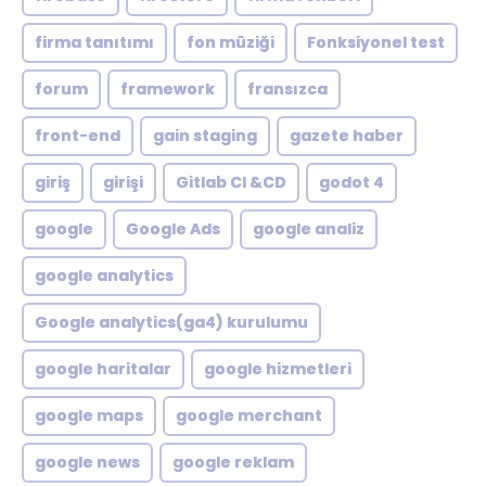
firma tanıtımı
fon müziği
Fonksiyonel test
forum
framework
fransızca
front-end
gain staging
gazete haber
giriş
girişi
Gitlab CI &CD
godot 4
google
Google Ads
google analiz
google analytics
Google analytics(ga4) kurulumu
google haritalar
google hizmetleri
google maps
google merchant
google news
google reklam