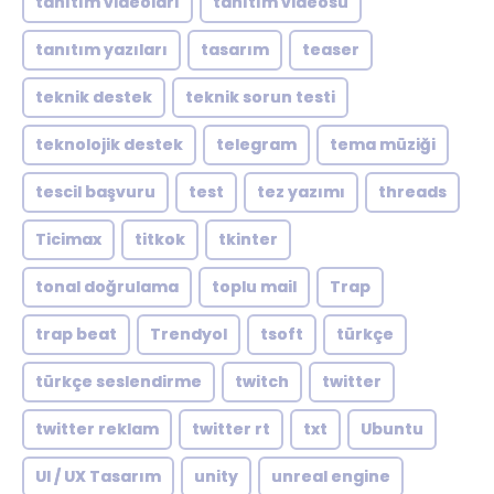
tanıtım videoları
tanıtım videosu
tanıtım yazıları
tasarım
teaser
teknik destek
teknik sorun testi
teknolojik destek
telegram
tema müziği
tescil başvuru
test
tez yazımı
threads
Ticimax
titkok
tkinter
tonal doğrulama
toplu mail
Trap
trap beat
Trendyol
tsoft
türkçe
türkçe seslendirme
twitch
twitter
twitter reklam
twitter rt
txt
Ubuntu
UI / UX Tasarım
unity
unreal engine