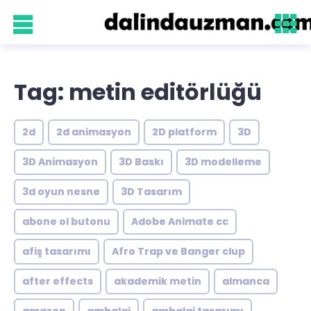
Tag: metin editörlüğü
2d
2d animasyon
2D platform
3D
3D Animasyon
3D Baskı
3D modelleme
3d oyun nesne
3D Tasarım
abone ol butonu
Adobe Animate cc
afiş tasarımı
Afro Trap ve Banger clup
after effects
akademik metin
almanca