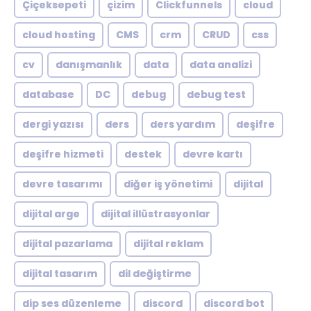
Çiçeksepeti
çizim
Clickfunnels
cloud
cloud hosting
CMS
crm
CRUD
css
cv
danışmanlık
data
data analizi
database
DC
debug
debug test
dergi yazısı
ders
ders yardım
deşifre
deşifre hizmeti
destek
devre kartı
devre tasarımı
diğer iş yönetimi
dijital
dijital arge
dijital illüstrasyonlar
dijital pazarlama
dijital reklam
dijital tasarım
dil değiştirme
dip ses düzenleme
discord
discord bot