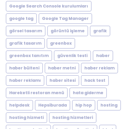
Google Search Console kurulumları
google tag
Google Tag Manager
görsel tasarım
görüntü işleme
grafik
grafik tasarım
greenbox
greenbox tanıtım
güvenlik testi
haber
haber bülteni
haber metni
haber reklam
haber reklamı
haber sitesi
hack test
Hareketli restoran menü
hata giderme
helpdesk
Hepsiburada
hip hop
hosting
hosting hizmeti
hosting hizmetleri