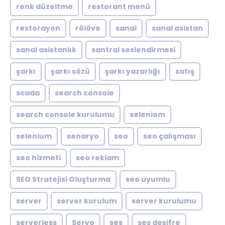
renk düzeltme
restorant menü
restorayon
rölöve
sanal
sanal asistan
sanal asistanlık
santral seslendirmesi
şarkı
şarkı sözü
şarkı yazarlığı
satış
scada
search console
search console kurulumu
seleniom
selenium
senaryo
seo
seo çalışması
seo hizmeti
seo reklam
SEO Stratejisi Oluşturma
seo uyumlu
server
server kurulum
server kurulumu
serverless
Servo
ses
ses deşifre