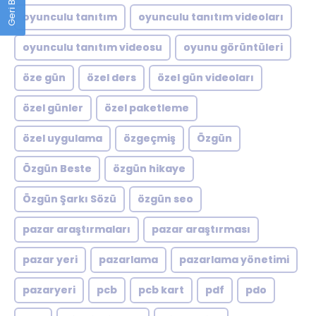
oyunculu tanıtım
oyunculu tanıtım videoları
oyunculu tanıtım videosu
oyunu görüntüleri
öze gün
özel ders
özel gün videoları
özel günler
özel paketleme
özel uygulama
özgeçmiş
Özgün
Özgün Beste
özgün hikaye
Özgün Şarkı Sözü
özgün seo
pazar araştırmaları
pazar araştırması
pazar yeri
pazarlama
pazarlama yönetimi
pazaryeri
pcb
pcb kart
pdf
pdo