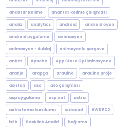
amazon
ambalaj
ambalaj tasarımı
anahtar kelime
anahtar kelime çalışması
analiz
analytics
android
android oyun
android uygulama
animasyon
animasyon - dublaj
animayonlu çerçeve
anket
Apache
App Store Optimizasyonu
aranje
arapça
arduino
arduino proje
asistan
aso
aso çalışması
asp uygulama
asp.net
astra
astra tema kurulumu
autocad
AWS EC2
b2b
Backlink Analizi
bağlama