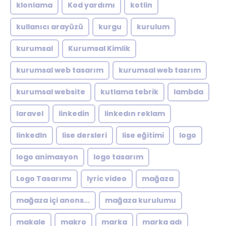
klonlama
Kod yardımı
kotlin
kullanıcı arayüzü
kurgu
kurulum
kurumsal
Kurumsal Kimlik
kurumsal web tasarım
kurumsal web tasrım
kurumsal website
kutlama tebrik
lambda
laravel
linkedin
linkedın reklam
linkedln
lise dersleri
lise eğitimi
logo
logo animasyon
logo tasarım
Logo Tasarımı
lyric video
mağaza
mağaza içi anons...
mağaza kurulumu
makale
makro
marka
marka adı