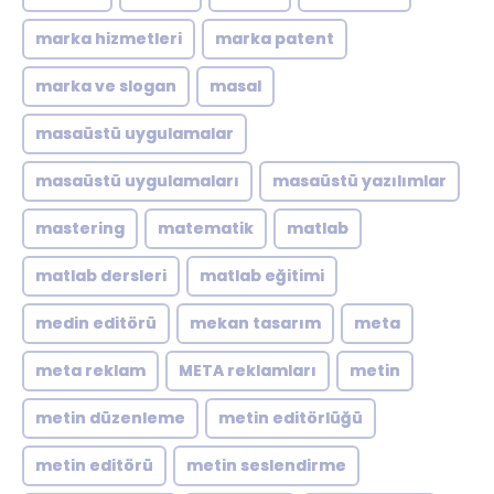
marka hizmetleri
marka patent
marka ve slogan
masal
masaüstü uygulamalar
masaüstü uygulamaları
masaüstü yazılımlar
mastering
matematik
matlab
matlab dersleri
matlab eğitimi
medin editörü
mekan tasarım
meta
meta reklam
META reklamları
metin
metin düzenleme
metin editörlüğü
metin editörü
metin seslendirme