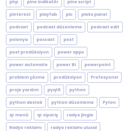
php
pine indikatör
pine script
pinterest
playfab
plc
pleks panel
podcast
podcast düzenleme
podcast edit
polonya
poscast
post
post prodüksiyon
power apps
power automate
power BI
powerpoint
problem çözme
prodüksiyon
Profesyonel
proje yardım
pyqt5
python
python destek
python düzenleme
Pyton
qr menü
qr sipariş
radyo jingle
Radyo reklamı
radyo reklamı ulusal