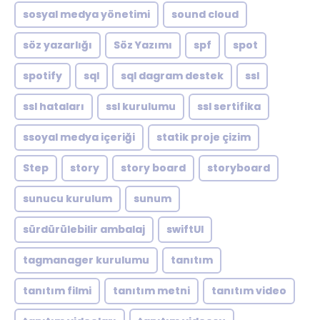
sosyal medya yönetimi
sound cloud
söz yazarlığı
Söz Yazımı
spf
spot
spotify
sql
sql dagram destek
ssl
ssl hataları
ssl kurulumu
ssl sertifika
ssoyal medya içeriği
statik proje çizim
Step
story
story board
storyboard
sunucu kurulum
sunum
sürdürülebilir ambalaj
swiftUI
tagmanager kurulumu
tanıtım
tanıtım filmi
tanıtım metni
tanıtım video