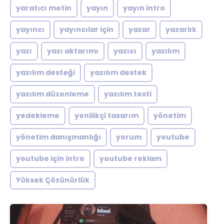
yaratıcı metin
yayın
yayın intro
yayıncı
yayıncılar için
yazar
yazarlık
yazı
yazı aktarımı
yazıcı
yazılım
yazılım desteği
yazılım destek
yazılım düzenleme
yazılım testi
yedekleme
yenilikçi tasarım
yönetim
yönetim danışmanlığı
yorum
youtube
youtube için intro
youtube reklam
Yüksek Çözünürlük