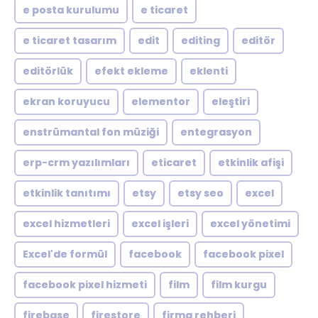
e posta kurulumu
e ticaret
e ticaret tasarım
edit
editing
editör
editörlük
efekt ekleme
eklenti
ekran koruyucu
elementor
eleştiri
enstrümantal fon müziği
entegrasyon
erp-crm yazılımları
eticaret
etkinlik afişi
etkinlik tanıtımı
etsy
etsy seo
excel
excel hizmetleri
excel işleri
excel yönetimi
Excel'de formül
facebook
facebook pixel
facebook pixel hizmeti
film
film kurgu
firebase
firestore
firma rehberi