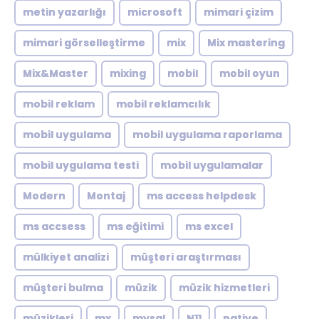
metin yazarlığı
microsoft
mimari çizim
mimari görselleştirme
mix
Mix mastering
Mix&Master
mixing
mobil
mobil oyun
mobil reklam
mobil reklamcılık
mobil uygulama
mobil uygulama raporlama
mobil uygulama testi
mobil uygulamalar
Modern
Montaj
ms access helpdesk
ms accsess
ms eğitimi
ms excel
mülkiyet analizi
müşteri araştırması
müşteri bulma
müzik
müzik hizmetleri
müzikleri
mx
mysql
N11
native