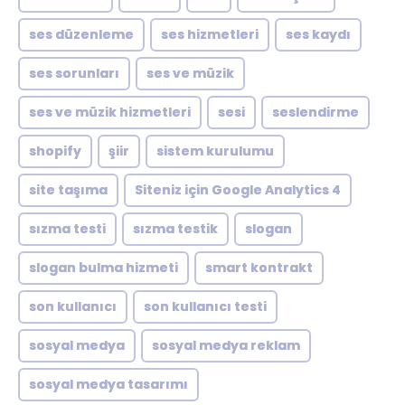
ses düzenleme
ses hizmetleri
ses kaydı
ses sorunları
ses ve müzik
ses ve müzik hizmetleri
sesi
seslendirme
shopify
şiir
sistem kurulumu
site taşıma
Siteniz için Google Analytics 4
sızma testi
sızma testik
slogan
slogan bulma hizmeti
smart kontrakt
son kullanıcı
son kullanıcı testi
sosyal medya
sosyal medya reklam
sosyal medya tasarımı