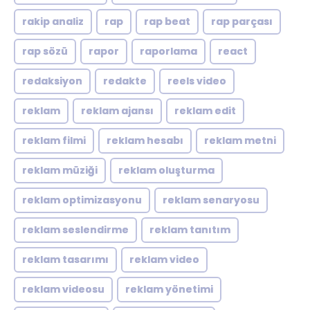
rakip analiz
rap
rap beat
rap parçası
rap sözü
rapor
raporlama
react
redaksiyon
redakte
reels video
reklam
reklam ajansı
reklam edit
reklam filmi
reklam hesabı
reklam metni
reklam müziği
reklam oluşturma
reklam optimizasyonu
reklam senaryosu
reklam seslendirme
reklam tanıtım
reklam tasarımı
reklam video
reklam videosu
reklam yönetimi