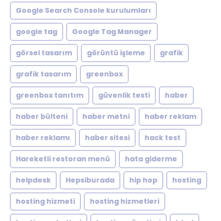
Google Search Console kurulumları
google tag
Google Tag Manager
görsel tasarım
görüntü işleme
grafik
grafik tasarım
greenbox
greenbox tanıtım
güvenlik testi
haber
haber bülteni
haber metni
haber reklam
haber reklamı
haber sitesi
hack test
Hareketli restoran menü
hata giderme
helpdesk
Hepsiburada
hip hop
hosting
hosting hizmeti
hosting hizmetleri