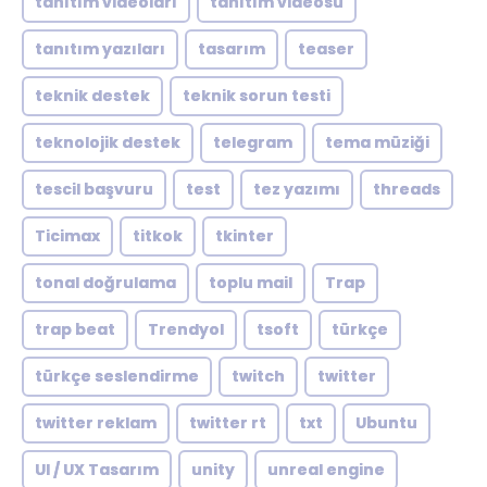
tanıtım videoları
tanıtım videosu
tanıtım yazıları
tasarım
teaser
teknik destek
teknik sorun testi
teknolojik destek
telegram
tema müziği
tescil başvuru
test
tez yazımı
threads
Ticimax
titkok
tkinter
tonal doğrulama
toplu mail
Trap
trap beat
Trendyol
tsoft
türkçe
türkçe seslendirme
twitch
twitter
twitter reklam
twitter rt
txt
Ubuntu
UI / UX Tasarım
unity
unreal engine