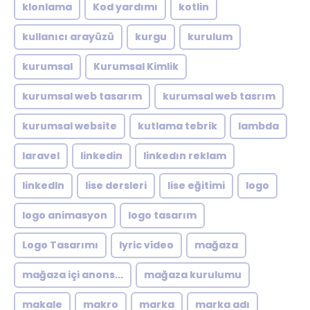
klonlama
Kod yardımı
kotlin
kullanıcı arayüzü
kurgu
kurulum
kurumsal
Kurumsal Kimlik
kurumsal web tasarım
kurumsal web tasrım
kurumsal website
kutlama tebrik
lambda
laravel
linkedin
linkedın reklam
linkedln
lise dersleri
lise eğitimi
logo
logo animasyon
logo tasarım
Logo Tasarımı
lyric video
mağaza
mağaza içi anons...
mağaza kurulumu
makale
makro
marka
marka adı