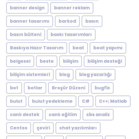
banner design
banner reklam
banner tasarımı
barkod
basın
basın bülteni
baskı tasarımları
Baskıya Hazır Tasarım
beat
beat yapımı
belgesel
beste
bilişim
bilişim desteği
bilişim sistemleri
blog
blog yazarlığı
bot
botlar
Broşür Düzeni
bugfix
bulut
bulut yedekleme
C#
C++; Matlab
canlı destek
canlı eğitim
cbs analiz
Centos
çeviri
chat yazılımları