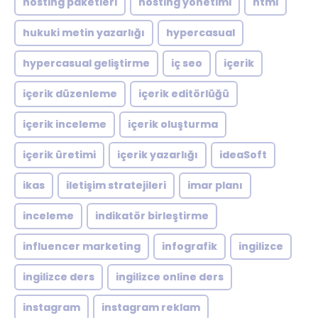
hosting paketleri
hosting yönetimi
html
hukuki metin yazarlığı
hypercasual
hypercasual geliştirme
iç seo
içerik
içerik düzenleme
içerik editörlüğü
içerik inceleme
içerik oluşturma
içerik üretimi
içerik yazarlığı
ideaSoft
ikas
iletişim stratejileri
imar planı
inceleme
indikatör birleştirme
influencer marketing
infografik
ingilizce
ingilizce ders
ingilizce online ders
instagram
instagram reklam