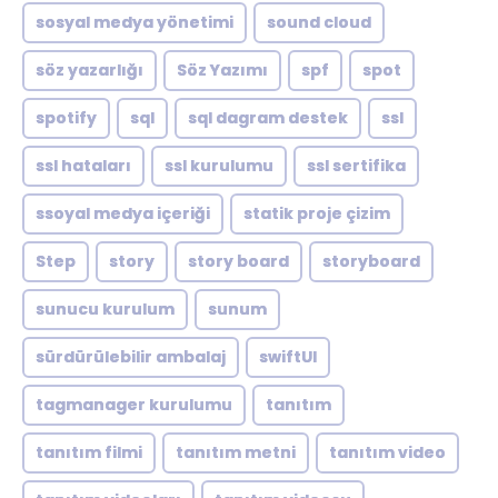
sosyal medya yönetimi
sound cloud
söz yazarlığı
Söz Yazımı
spf
spot
spotify
sql
sql dagram destek
ssl
ssl hataları
ssl kurulumu
ssl sertifika
ssoyal medya içeriği
statik proje çizim
Step
story
story board
storyboard
sunucu kurulum
sunum
sürdürülebilir ambalaj
swiftUI
tagmanager kurulumu
tanıtım
tanıtım filmi
tanıtım metni
tanıtım video