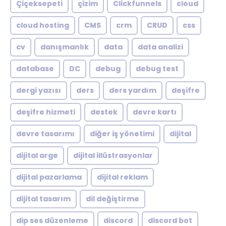
Çiçeksepeti
çizim
Clickfunnels
cloud
cloud hosting
CMS
crm
CRUD
css
cv
danışmanlık
data
data analizi
database
DC
debug
debug test
dergi yazısı
ders
ders yardım
deşifre
deşifre hizmeti
destek
devre kartı
devre tasarımı
diğer iş yönetimi
dijital
dijital arge
dijital illüstrasyonlar
dijital pazarlama
dijital reklam
dijital tasarım
dil değiştirme
dip ses düzenleme
discord
discord bot