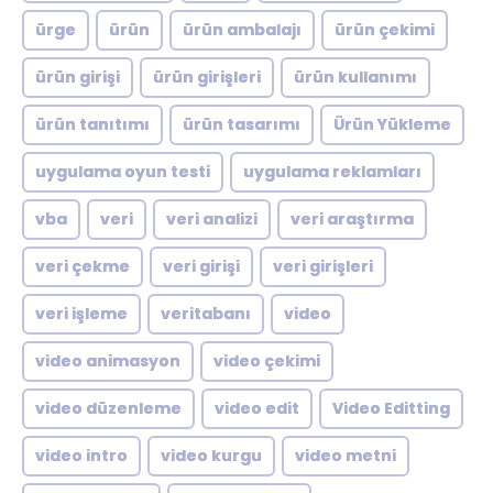
ürge
ürün
ürün ambalajı
ürün çekimi
ürün girişi
ürün girişleri
ürün kullanımı
ürün tanıtımı
ürün tasarımı
Ürün Yükleme
uygulama oyun testi
uygulama reklamları
vba
veri
veri analizi
veri araştırma
veri çekme
veri girişi
veri girişleri
veri işleme
veritabanı
video
video animasyon
video çekimi
video düzenleme
video edit
Video Editting
video intro
video kurgu
video metni