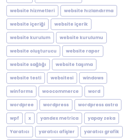
website hizmetleri
website hızlandırma
website içeriği
website içerik
website kurulum
website kurulumu
website oluşturucu
website rapor
website sağlığı
website taşıma
website testi
websitesi
windows
winforms
woocommerce
word
wordpree
wordpress
wordpress astra
wpf
x
yandex metrica
yapay zeka
Yaratıcı
yaratıcı afişler
yaratıcı grafik