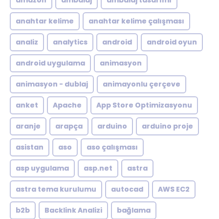
amazon
ambalaj
ambalaj tasarımı
anahtar kelime
anahtar kelime çalışması
analiz
analytics
android
android oyun
android uygulama
animasyon
animasyon - dublaj
animayonlu çerçeve
anket
Apache
App Store Optimizasyonu
aranje
arapça
arduino
arduino proje
asistan
aso
aso çalışması
asp uygulama
asp.net
astra
astra tema kurulumu
autocad
AWS EC2
b2b
Backlink Analizi
bağlama