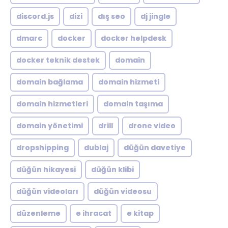
discord.js
dizi
dış seo
dj jingle
dmarc
docker
docker helpdesk
docker teknik destek
domain
domain bağlama
domain hizmeti
domain hizmetleri
domain taşıma
domain yönetimi
drill
drone video
dropshipping
dublaj
düğün davetiye
düğün hikayesi
düğün klibi
düğün videoları
düğün videosu
düzenleme
e ihracat
e kitap