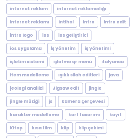
internet reklam
internet reklamcılığı
internet reklamı
intihal
intro
intro edit
intro logo
ios
ios geliştirici
ios uygulama
İş yönetim
iş yönetimi
işletim sistemi
işletme qr menü
italyanca
item modelleme
ışıklı silah editleri
java
jeologi anailizi
Jigsaw edit
jingle
jingle müziği
js
kamera çerçevesi
karakter modelleme
kart tasarımı
kayıt
Kitap
kısa film
klip
klip çekimi