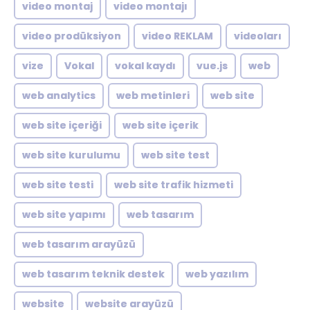
video montaj
video montajı
video prodüksiyon
video REKLAM
videoları
vize
Vokal
vokal kaydı
vue.js
web
web analytics
web metinleri
web site
web site içeriği
web site içerik
web site kurulumu
web site test
web site testi
web site trafik hizmeti
web site yapımı
web tasarım
web tasarım arayüzü
web tasarım teknik destek
web yazılım
website
website arayüzü