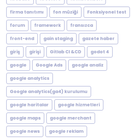
firma tanıtımı
fon müziği
Fonksiyonel test
forum
framework
fransızca
front-end
gain staging
gazete haber
giriş
girişi
Gitlab CI &CD
godot 4
google
Google Ads
google analiz
google analytics
Google analytics(ga4) kurulumu
google haritalar
google hizmetleri
google maps
google merchant
google news
google reklam