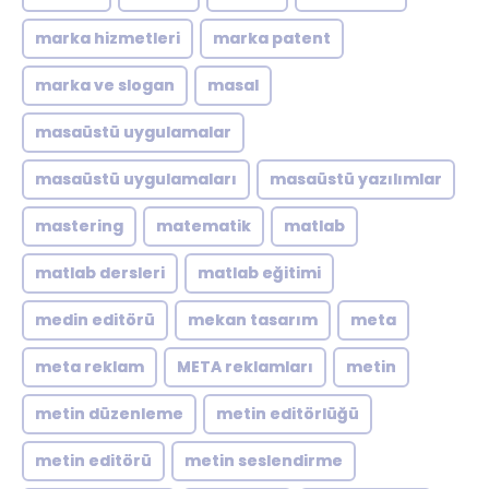
marka hizmetleri
marka patent
marka ve slogan
masal
masaüstü uygulamalar
masaüstü uygulamaları
masaüstü yazılımlar
mastering
matematik
matlab
matlab dersleri
matlab eğitimi
medin editörü
mekan tasarım
meta
meta reklam
META reklamları
metin
metin düzenleme
metin editörlüğü
metin editörü
metin seslendirme