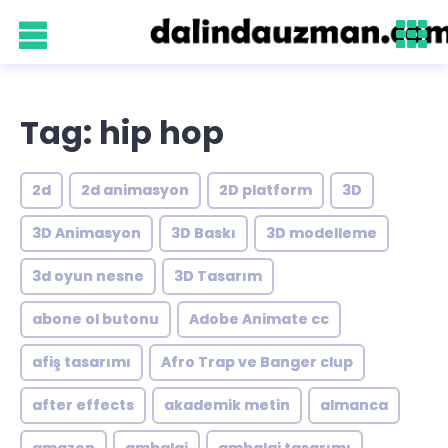
Tag: hip hop
2d
2d animasyon
2D platform
3D
3D Animasyon
3D Baskı
3D modelleme
3d oyun nesne
3D Tasarım
abone ol butonu
Adobe Animate cc
afiş tasarımı
Afro Trap ve Banger clup
after effects
akademik metin
almanca