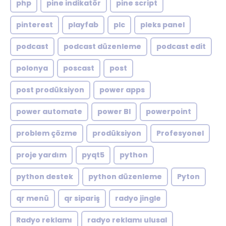
php
pine indikatör
pine script
pinterest
playfab
plc
pleks panel
podcast
podcast düzenleme
podcast edit
polonya
poscast
post
post prodüksiyon
power apps
power automate
power BI
powerpoint
problem çözme
prodüksiyon
Profesyonel
proje yardım
pyqt5
python
python destek
python düzenleme
Pyton
qr menü
qr sipariş
radyo jingle
Radyo reklamı
radyo reklamı ulusal