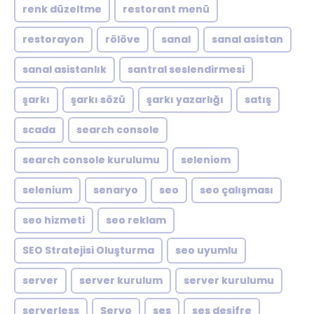
renk düzeltme
restorant menü
restorayon
rölöve
sanal
sanal asistan
sanal asistanlık
santral seslendirmesi
şarkı
şarkı sözü
şarkı yazarlığı
satış
scada
search console
search console kurulumu
seleniom
selenium
senaryo
seo
seo çalışması
seo hizmeti
seo reklam
SEO Stratejisi Oluşturma
seo uyumlu
server
server kurulum
server kurulumu
serverless
Servo
ses
ses deşifre