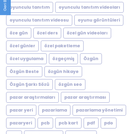
oyunculu tanıtım
oyunculu tanıtım videoları
oyunculu tanıtım videosu
oyunu görüntüleri
öze gün
özel ders
özel gün videoları
özel günler
özel paketleme
özel uygulama
özgeçmiş
Özgün
Özgün Beste
özgün hikaye
Özgün Şarkı Sözü
özgün seo
pazar araştırmaları
pazar araştırması
pazar yeri
pazarlama
pazarlama yönetimi
pazaryeri
pcb
pcb kart
pdf
pdo