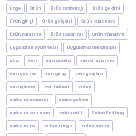
ürge
ürün
ürün ambalajı
ürün çekimi
ürün girişi
ürün girişleri
ürün kullanımı
ürün tanıtımı
ürün tasarımı
Ürün Yükleme
uygulama oyun testi
uygulama reklamları
vba
veri
veri analizi
veri araştırma
veri çekme
veri girişi
veri girişleri
veri işleme
veritabanı
video
video animasyon
video çekimi
video düzenleme
video edit
Video Editting
video intro
video kurgu
video metni