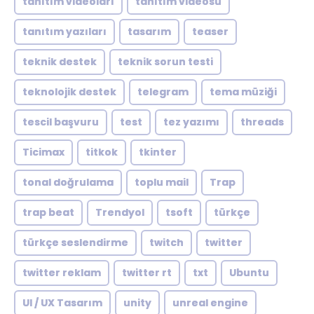
tanıtım videoları
tanıtım videosu
tanıtım yazıları
tasarım
teaser
teknik destek
teknik sorun testi
teknolojik destek
telegram
tema müziği
tescil başvuru
test
tez yazımı
threads
Ticimax
titkok
tkinter
tonal doğrulama
toplu mail
Trap
trap beat
Trendyol
tsoft
türkçe
türkçe seslendirme
twitch
twitter
twitter reklam
twitter rt
txt
Ubuntu
UI / UX Tasarım
unity
unreal engine