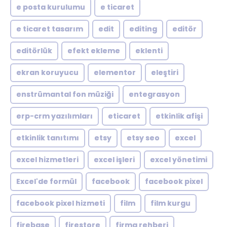
e posta kurulumu
e ticaret
e ticaret tasarım
edit
editing
editör
editörlük
efekt ekleme
eklenti
ekran koruyucu
elementor
eleştiri
enstrümantal fon müziği
entegrasyon
erp-crm yazılımları
eticaret
etkinlik afişi
etkinlik tanıtımı
etsy
etsy seo
excel
excel hizmetleri
excel işleri
excel yönetimi
Excel'de formül
facebook
facebook pixel
facebook pixel hizmeti
film
film kurgu
firebase
firestore
firma rehberi