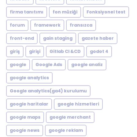
firma tanıtımı
fon müziği
Fonksiyonel test
forum
framework
fransızca
front-end
gain staging
gazete haber
giriş
girişi
Gitlab CI &CD
godot 4
google
Google Ads
google analiz
google analytics
Google analytics(ga4) kurulumu
google haritalar
google hizmetleri
google maps
google merchant
google news
google reklam