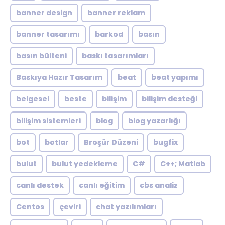
banner design
banner reklam
banner tasarımı
barkod
basın
basın bülteni
baskı tasarımları
Baskıya Hazır Tasarım
beat
beat yapımı
belgesel
beste
bilişim
bilişim desteği
bilişim sistemleri
blog
blog yazarlığı
bot
botlar
Broşür Düzeni
bugfix
bulut
bulut yedekleme
C#
C++; Matlab
canlı destek
canlı eğitim
cbs analiz
Centos
çeviri
chat yazılımları