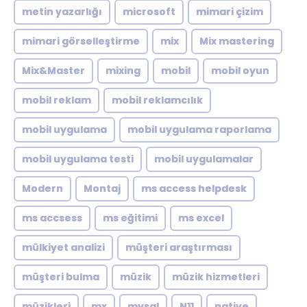
metin yazarlığı
microsoft
mimari çizim
mimari görselleştirme
mix
Mix mastering
Mix&Master
mixing
mobil
mobil oyun
mobil reklam
mobil reklamcılık
mobil uygulama
mobil uygulama raporlama
mobil uygulama testi
mobil uygulamalar
Modern
Montaj
ms access helpdesk
ms accsess
ms eğitimi
ms excel
mülkiyet analizi
müşteri araştırması
müşteri bulma
müzik
müzik hizmetleri
müzikleri
mx
mysql
N11
native