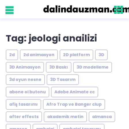
Tag: jeologi anailizi
2d
2d animasyon
2D platform
3D
3D Animasyon
3D Baskı
3D modelleme
3d oyun nesne
3D Tasarım
abone ol butonu
Adobe Animate cc
afiş tasarımı
Afro Trap ve Banger clup
after effects
akademik metin
almanca