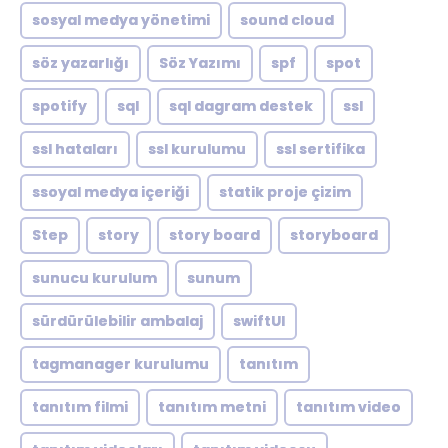
sosyal medya yönetimi
sound cloud
söz yazarlığı
Söz Yazımı
spf
spot
spotify
sql
sql dagram destek
ssl
ssl hataları
ssl kurulumu
ssl sertifika
ssoyal medya içeriği
statik proje çizim
Step
story
story board
storyboard
sunucu kurulum
sunum
sürdürülebilir ambalaj
swiftUI
tagmanager kurulumu
tanıtım
tanıtım filmi
tanıtım metni
tanıtım video