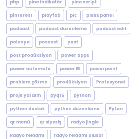
php
pine indikatör
pine script
pinterest
playfab
plc
pleks panel
podcast
podcast düzenleme
podcast edit
polonya
poscast
post
post prodüksiyon
power apps
power automate
power BI
powerpoint
problem çözme
prodüksiyon
Profesyonel
proje yardım
pyqt5
python
python destek
python düzenleme
Pyton
qr menü
qr sipariş
radyo jingle
Radyo reklamı
radyo reklamı ulusal