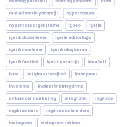
hosting paketleri
hosting yönetimi
html
hukuki metin yazarlığı
hypercasual
hypercasual geliştirme
iç seo
içerik
içerik düzenleme
içerik editörlüğü
içerik inceleme
içerik oluşturma
içerik üretimi
içerik yazarlığı
ideaSoft
ikas
iletişim stratejileri
imar planı
inceleme
indikatör birleştirme
influencer marketing
infografik
ingilizce
ingilizce ders
ingilizce online ders
instagram
instagram reklam