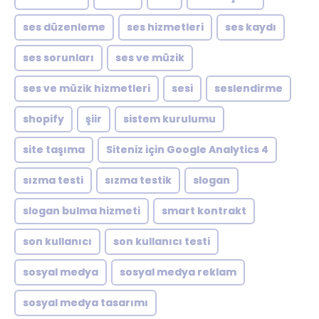
ses düzenleme
ses hizmetleri
ses kaydı
ses sorunları
ses ve müzik
ses ve müzik hizmetleri
sesi
seslendirme
shopify
şiir
sistem kurulumu
site taşıma
Siteniz için Google Analytics 4
sızma testi
sızma testik
slogan
slogan bulma hizmeti
smart kontrakt
son kullanıcı
son kullanıcı testi
sosyal medya
sosyal medya reklam
sosyal medya tasarımı