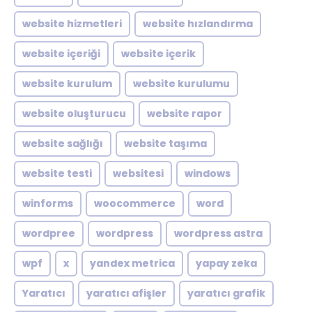
website hizmetleri
website hızlandırma
website içeriği
website içerik
website kurulum
website kurulumu
website oluşturucu
website rapor
website sağlığı
website taşıma
website testi
websitesi
windows
winforms
woocommerce
word
wordpree
wordpress
wordpress astra
wpf
x
yandex metrica
yapay zeka
Yaratıcı
yaratıcı afişler
yaratıcı grafik