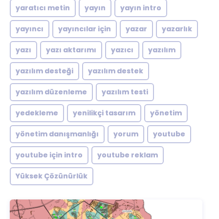
yaratıcı metin
yayın
yayın intro
yayıncı
yayıncılar için
yazar
yazarlık
yazı
yazı aktarımı
yazıcı
yazılım
yazılım desteği
yazılım destek
yazılım düzenleme
yazılım testi
yedekleme
yenilikçi tasarım
yönetim
yönetim danışmanlığı
yorum
youtube
youtube için intro
youtube reklam
Yüksek Çözünürlük