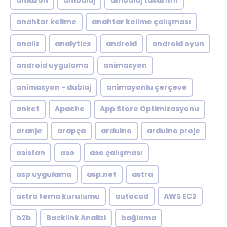
amazon
ambalaj
ambalaj tasarımı
anahtar kelime
anahtar kelime çalışması
analiz
analytics
android
android oyun
android uygulama
animasyon
animasyon - dublaj
animayonlu çerçeve
anket
Apache
App Store Optimizasyonu
aranje
arapça
arduino
arduino proje
asistan
aso
aso çalışması
asp uygulama
asp.net
astra
astra tema kurulumu
autocad
AWS EC2
b2b
Backlink Analizi
bağlama