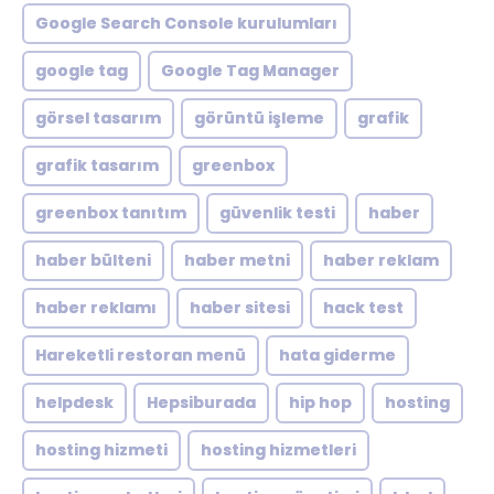
Google Search Console kurulumları
google tag
Google Tag Manager
görsel tasarım
görüntü işleme
grafik
grafik tasarım
greenbox
greenbox tanıtım
güvenlik testi
haber
haber bülteni
haber metni
haber reklam
haber reklamı
haber sitesi
hack test
Hareketli restoran menü
hata giderme
helpdesk
Hepsiburada
hip hop
hosting
hosting hizmeti
hosting hizmetleri