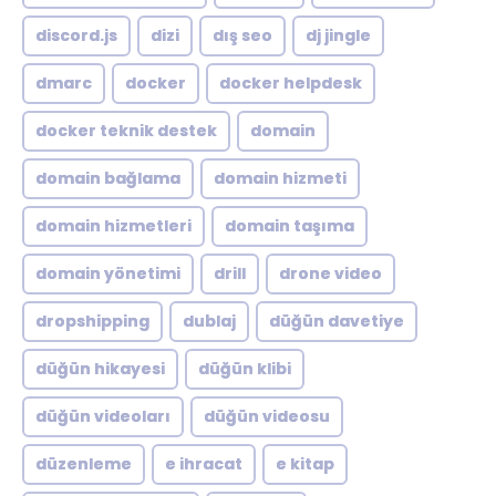
discord.js
dizi
dış seo
dj jingle
dmarc
docker
docker helpdesk
docker teknik destek
domain
domain bağlama
domain hizmeti
domain hizmetleri
domain taşıma
domain yönetimi
drill
drone video
dropshipping
dublaj
düğün davetiye
düğün hikayesi
düğün klibi
düğün videoları
düğün videosu
düzenleme
e ihracat
e kitap