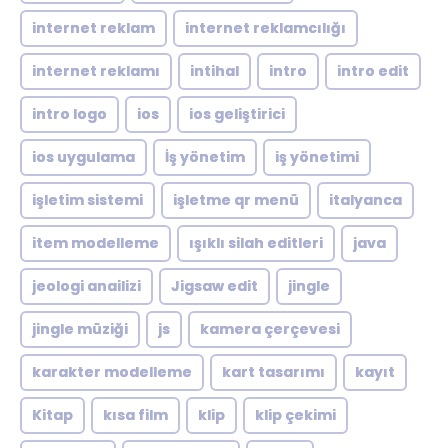
internet reklam
internet reklamcılığı
internet reklamı
intihal
intro
intro edit
intro logo
ios
ios geliştirici
ios uygulama
İş yönetim
iş yönetimi
işletim sistemi
işletme qr menü
italyanca
item modelleme
ışıklı silah editleri
java
jeologi anailizi
Jigsaw edit
jingle
jingle müziği
js
kamera çerçevesi
karakter modelleme
kart tasarımı
kayıt
Kitap
kısa film
klip
klip çekimi