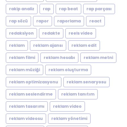
rakip analiz
rap
rap beat
rap parçası
rap sözü
rapor
raporlama
react
redaksiyon
redakte
reels video
reklam
reklam ajansı
reklam edit
reklam filmi
reklam hesabı
reklam metni
reklam müziği
reklam oluşturma
reklam optimizasyonu
reklam senaryosu
reklam seslendirme
reklam tanıtım
reklam tasarımı
reklam video
reklam videosu
reklam yönetimi