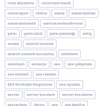
renk düzeltme
restorant menü
restorayon
rölöve
sanal
sanal asistan
sanal asistanlık
santral seslendirmesi
şarkı
şarkı sözü
şarkı yazarlığı
satış
scada
search console
search console kurulumu
seleniom
selenium
senaryo
seo
seo çalışması
seo hizmeti
seo reklam
SEO Stratejisi Oluşturma
seo uyumlu
server
server kurulum
server kurulumu
serverless
Servo
ses
ses deşifre