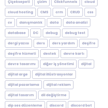
Çiçeksepeti
çizim
Clickfunnels
cloud
cloud hosting
CMS
crm
CRUD
css
cv
danışmanlık
data
data analizi
database
DC
debug
debug test
dergi yazısı
ders
ders yardım
deşifre
deşifre hizmeti
destek
devre kartı
devre tasarımı
diğer iş yönetimi
dijital
dijital arge
dijital illüstrasyonlar
dijital pazarlama
dijital reklam
dijital tasarım
dil değiştirme
dip ses düzenleme
discord
discord bot