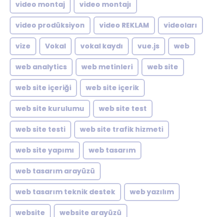
video montaj
video montajı
video prodüksiyon
video REKLAM
videoları
vize
Vokal
vokal kaydı
vue.js
web
web analytics
web metinleri
web site
web site içeriği
web site içerik
web site kurulumu
web site test
web site testi
web site trafik hizmeti
web site yapımı
web tasarım
web tasarım arayüzü
web tasarım teknik destek
web yazılım
website
website arayüzü