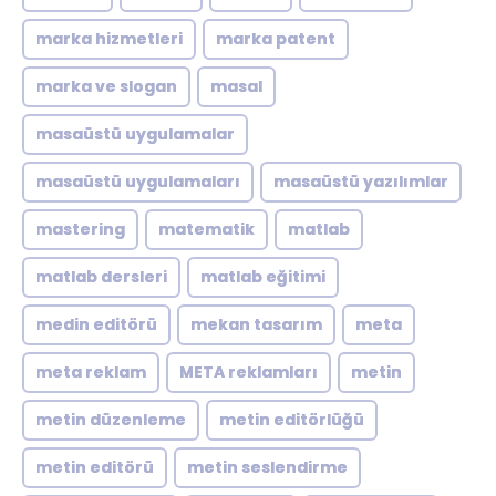
marka hizmetleri
marka patent
marka ve slogan
masal
masaüstü uygulamalar
masaüstü uygulamaları
masaüstü yazılımlar
mastering
matematik
matlab
matlab dersleri
matlab eğitimi
medin editörü
mekan tasarım
meta
meta reklam
META reklamları
metin
metin düzenleme
metin editörlüğü
metin editörü
metin seslendirme