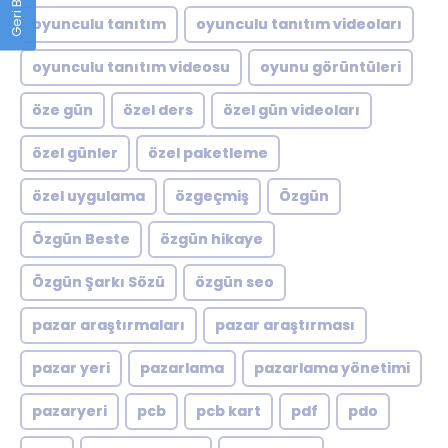
oyunculu tanıtım
oyunculu tanıtım videoları
oyunculu tanıtım videosu
oyunu görüntüleri
öze gün
özel ders
özel gün videoları
özel günler
özel paketleme
özel uygulama
özgeçmiş
Özgün
Özgün Beste
özgün hikaye
Özgün Şarkı Sözü
özgün seo
pazar araştırmaları
pazar araştırması
pazar yeri
pazarlama
pazarlama yönetimi
pazaryeri
pcb
pcb kart
pdf
pdo