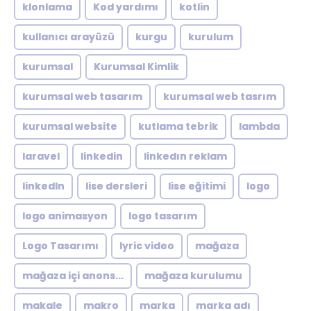
klonlama
Kod yardımı
kotlin
kullanıcı arayüzü
kurgu
kurulum
kurumsal
Kurumsal Kimlik
kurumsal web tasarım
kurumsal web tasrım
kurumsal website
kutlama tebrik
lambda
laravel
linkedin
linkedın reklam
linkedln
lise dersleri
lise eğitimi
logo
logo animasyon
logo tasarım
Logo Tasarımı
lyric video
mağaza
mağaza içi anons...
mağaza kurulumu
makale
makro
marka
marka adı