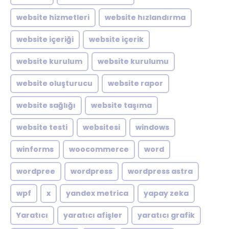
website hizmetleri
website hızlandırma
website içeriği
website içerik
website kurulum
website kurulumu
website oluşturucu
website rapor
website sağlığı
website taşıma
website testi
websitesi
windows
winforms
woocommerce
word
wordpree
wordpress
wordpress astra
wpf
x
yandex metrica
yapay zeka
Yaratıcı
yaratıcı afişler
yaratıcı grafik