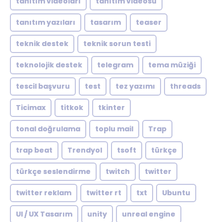
tanıtım videoları
tanıtım videosu
tanıtım yazıları
tasarım
teaser
teknik destek
teknik sorun testi
teknolojik destek
telegram
tema müziği
tescil başvuru
test
tez yazımı
threads
Ticimax
titkok
tkinter
tonal doğrulama
toplu mail
Trap
trap beat
Trendyol
tsoft
türkçe
türkçe seslendirme
twitch
twitter
twitter reklam
twitter rt
txt
Ubuntu
UI / UX Tasarım
unity
unreal engine