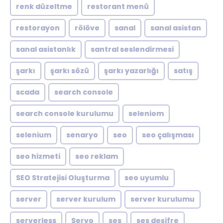
renk düzeltme
restorant menü
restorayon
rölöve
sanal
sanal asistan
sanal asistanlık
santral seslendirmesi
şarkı
şarkı sözü
şarkı yazarlığı
satış
scada
search console
search console kurulumu
seleniom
selenium
senaryo
seo
seo çalışması
seo hizmeti
seo reklam
SEO Stratejisi Oluşturma
seo uyumlu
server
server kurulum
server kurulumu
serverless
Servo
ses
ses deşifre