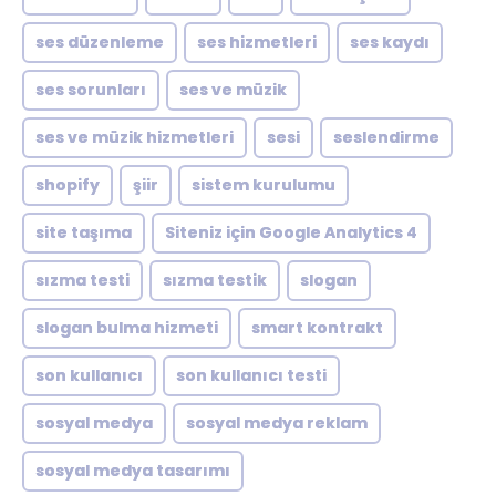
ses düzenleme
ses hizmetleri
ses kaydı
ses sorunları
ses ve müzik
ses ve müzik hizmetleri
sesi
seslendirme
shopify
şiir
sistem kurulumu
site taşıma
Siteniz için Google Analytics 4
sızma testi
sızma testik
slogan
slogan bulma hizmeti
smart kontrakt
son kullanıcı
son kullanıcı testi
sosyal medya
sosyal medya reklam
sosyal medya tasarımı