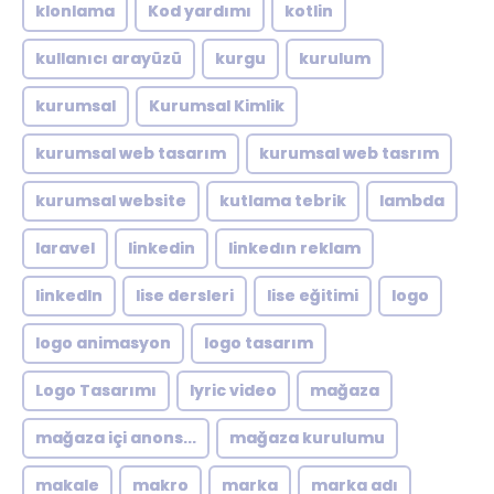
klonlama
Kod yardımı
kotlin
kullanıcı arayüzü
kurgu
kurulum
kurumsal
Kurumsal Kimlik
kurumsal web tasarım
kurumsal web tasrım
kurumsal website
kutlama tebrik
lambda
laravel
linkedin
linkedın reklam
linkedln
lise dersleri
lise eğitimi
logo
logo animasyon
logo tasarım
Logo Tasarımı
lyric video
mağaza
mağaza içi anons...
mağaza kurulumu
makale
makro
marka
marka adı