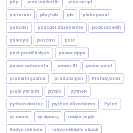
php
pine indikatör
pine script
pinterest
playfab
plc
pleks panel
podcast
podcast düzenleme
podcast edit
polonya
poscast
post
post prodüksiyon
power apps
power automate
power BI
powerpoint
problem çözme
prodüksiyon
Profesyonel
proje yardım
pyqt5
python
python destek
python düzenleme
Pyton
qr menü
qr sipariş
radyo jingle
Radyo reklamı
radyo reklamı ulusal