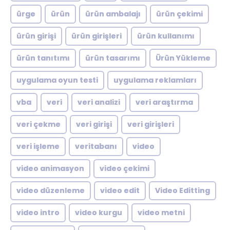
ürge
ürün
ürün ambalajı
ürün çekimi
ürün girişi
ürün girişleri
ürün kullanımı
ürün tanıtımı
ürün tasarımı
Ürün Yükleme
uygulama oyun testi
uygulama reklamları
vba
veri
veri analizi
veri araştırma
veri çekme
veri girişi
veri girişleri
veri işleme
veritabanı
video
video animasyon
video çekimi
video düzenleme
video edit
Video Editting
video intro
video kurgu
video metni