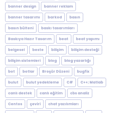
banner design
banner reklam
banner tasarımı
barkod
basın
basın bülteni
baskı tasarımları
Baskıya Hazır Tasarım
beat
beat yapımı
belgesel
beste
bilişim
bilişim desteği
bilişim sistemleri
blog
blog yazarlığı
bot
botlar
Broşür Düzeni
bugfix
bulut
bulut yedekleme
C#
C++; Matlab
canlı destek
canlı eğitim
cbs analiz
Centos
çeviri
chat yazılımları