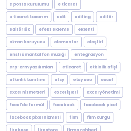
e posta kurulumu
e ticaret
e ticaret tasarım
edit
editing
editör
editörlük
efekt ekleme
eklenti
ekran koruyucu
elementor
eleştiri
enstrümantal fon müziği
entegrasyon
erp-crm yazılımları
eticaret
etkinlik afişi
etkinlik tanıtımı
etsy
etsy seo
excel
excel hizmetleri
excel işleri
excel yönetimi
Excel'de formül
facebook
facebook pixel
facebook pixel hizmeti
film
film kurgu
firebase
firestore
firma rehberi