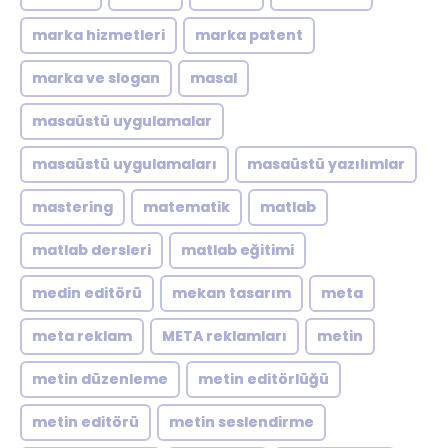
marka hizmetleri
marka patent
marka ve slogan
masal
masaüstü uygulamalar
masaüstü uygulamaları
masaüstü yazılımlar
mastering
matematik
matlab
matlab dersleri
matlab eğitimi
medin editörü
mekan tasarım
meta
meta reklam
META reklamları
metin
metin düzenleme
metin editörlüğü
metin editörü
metin seslendirme