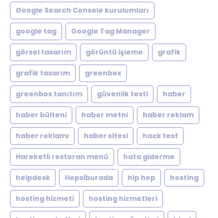
Google Search Console kurulumları
google tag
Google Tag Manager
görsel tasarım
görüntü işleme
grafik
grafik tasarım
greenbox
greenbox tanıtım
güvenlik testi
haber
haber bülteni
haber metni
haber reklam
haber reklamı
haber sitesi
hack test
Hareketli restoran menü
hata giderme
helpdesk
Hepsiburada
hip hop
hosting
hosting hizmeti
hosting hizmetleri