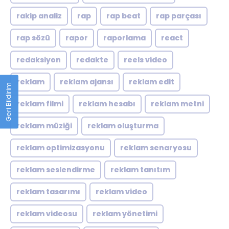
rakip analiz
rap
rap beat
rap parçası
rap sözü
rapor
raporlama
react
redaksiyon
redakte
reels video
reklam
reklam ajansı
reklam edit
Geri Bildirim
reklam filmi
reklam hesabı
reklam metni
reklam müziği
reklam oluşturma
reklam optimizasyonu
reklam senaryosu
reklam seslendirme
reklam tanıtım
reklam tasarımı
reklam video
reklam videosu
reklam yönetimi