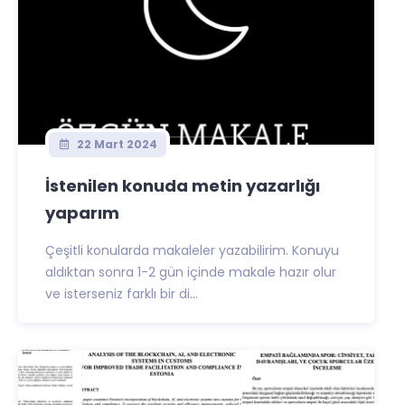
22 Mart 2024
İstenilen konuda metin yazarlığı
yaparım
Çeşitli konularda makaleler yazabilirim. Konuyu
aldıktan sonra 1-2 gün içinde makale hazır olur
ve isterseniz farklı bir di...