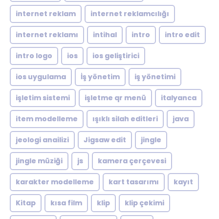
internet reklam
internet reklamcılığı
internet reklamı
intihal
intro
intro edit
intro logo
ios
ios geliştirici
ios uygulama
İş yönetim
iş yönetimi
işletim sistemi
işletme qr menü
italyanca
item modelleme
ışıklı silah editleri
java
jeologi anailizi
Jigsaw edit
jingle
jingle müziği
js
kamera çerçevesi
karakter modelleme
kart tasarımı
kayıt
Kitap
kısa film
klip
klip çekimi