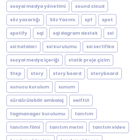
sosyal medya yönetimi
sound cloud
söz yazarlığı
Söz Yazımı
spf
spot
spotify
sql
sql dagram destek
ssl
ssl hataları
ssl kurulumu
ssl sertifika
ssoyal medya içeriği
statik proje çizim
Step
story
story board
storyboard
sunucu kurulum
sunum
sürdürülebilir ambalaj
swiftUI
tagmanager kurulumu
tanıtım
tanıtım filmi
tanıtım metni
tanıtım video