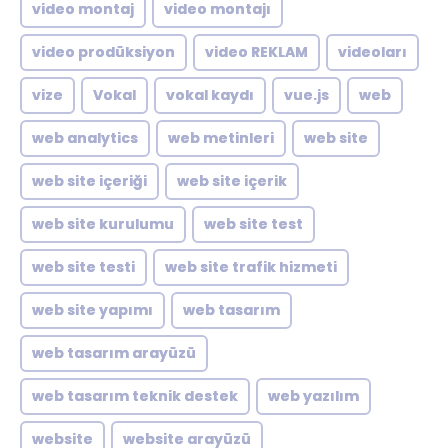
video montaj
video montajı
video prodüksiyon
video REKLAM
videoları
vize
Vokal
vokal kaydı
vue.js
web
web analytics
web metinleri
web site
web site içeriği
web site içerik
web site kurulumu
web site test
web site testi
web site trafik hizmeti
web site yapımı
web tasarım
web tasarım arayüzü
web tasarım teknik destek
web yazılım
website
website arayüzü