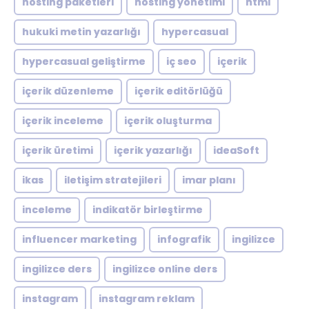
hosting paketleri
hosting yönetimi
html
hukuki metin yazarlığı
hypercasual
hypercasual geliştirme
iç seo
içerik
içerik düzenleme
içerik editörlüğü
içerik inceleme
içerik oluşturma
içerik üretimi
içerik yazarlığı
ideaSoft
ikas
iletişim stratejileri
imar planı
inceleme
indikatör birleştirme
influencer marketing
infografik
ingilizce
ingilizce ders
ingilizce online ders
instagram
instagram reklam