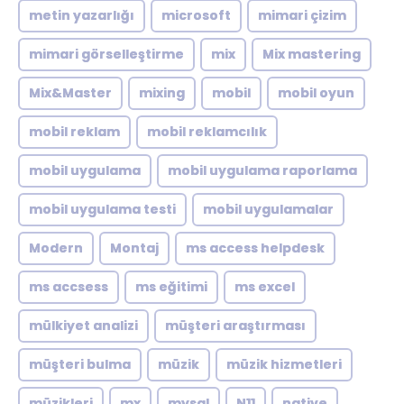
metin yazarlığı
microsoft
mimari çizim
mimari görselleştirme
mix
Mix mastering
Mix&Master
mixing
mobil
mobil oyun
mobil reklam
mobil reklamcılık
mobil uygulama
mobil uygulama raporlama
mobil uygulama testi
mobil uygulamalar
Modern
Montaj
ms access helpdesk
ms accsess
ms eğitimi
ms excel
mülkiyet analizi
müşteri araştırması
müşteri bulma
müzik
müzik hizmetleri
müzikleri
mx
mysql
N11
native