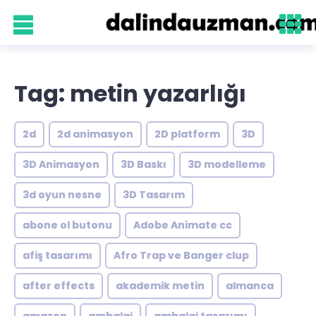
Tag: metin yazarlığı
2d
2d animasyon
2D platform
3D
3D Animasyon
3D Baskı
3D modelleme
3d oyun nesne
3D Tasarım
abone ol butonu
Adobe Animate cc
afiş tasarımı
Afro Trap ve Banger clup
after effects
akademik metin
almanca