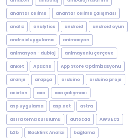
amazon
ambalaj
ambalaj tasarımı
anahtar kelime
anahtar kelime çalışması
analiz
analytics
android
android oyun
android uygulama
animasyon
animasyon - dublaj
animayonlu çerçeve
anket
Apache
App Store Optimizasyonu
aranje
arapça
arduino
arduino proje
asistan
aso
aso çalışması
asp uygulama
asp.net
astra
astra tema kurulumu
autocad
AWS EC2
b2b
Backlink Analizi
bağlama