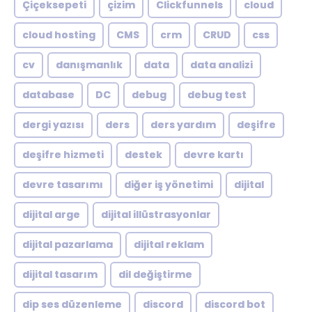
Çiçeksepeti
çizim
Clickfunnels
cloud
cloud hosting
CMS
crm
CRUD
css
cv
danışmanlık
data
data analizi
database
DC
debug
debug test
dergi yazısı
ders
ders yardım
deşifre
deşifre hizmeti
destek
devre kartı
devre tasarımı
diğer iş yönetimi
dijital
dijital arge
dijital illüstrasyonlar
dijital pazarlama
dijital reklam
dijital tasarım
dil değiştirme
dip ses düzenleme
discord
discord bot