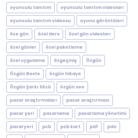
oyunculu tanıtım
oyunculu tanıtım videoları
oyunculu tanıtım videosu
oyunu görüntüleri
öze gün
özel ders
özel gün videoları
özel günler
özel paketleme
özel uygulama
özgeçmiş
Özgün
Özgün Beste
özgün hikaye
Özgün Şarkı Sözü
özgün seo
pazar araştırmaları
pazar araştırması
pazar yeri
pazarlama
pazarlama yönetimi
pazaryeri
pcb
pcb kart
pdf
pdo