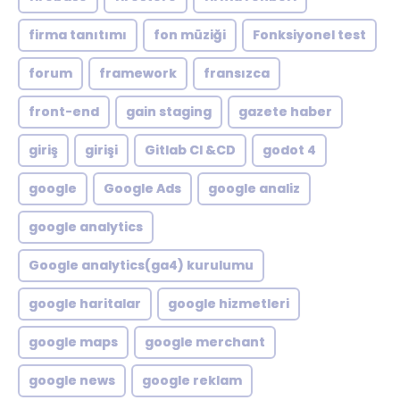
firma tanıtımı
fon müziği
Fonksiyonel test
forum
framework
fransızca
front-end
gain staging
gazete haber
giriş
girişi
Gitlab CI &CD
godot 4
google
Google Ads
google analiz
google analytics
Google analytics(ga4) kurulumu
google haritalar
google hizmetleri
google maps
google merchant
google news
google reklam