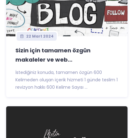
22 Mart 2024
Sizin için tamamen özgün
makaleler ve web...
İstediğiniz konuda, tamamen özgün 600
Kelimeden oluşan içerik hizmeti 1 günde teslim 1
revizyon hakkı 600 Kelime Sayısı ...