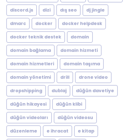
discord.js
dizi
dış seo
dj jingle
dmarc
docker
docker helpdesk
docker teknik destek
domain
domain bağlama
domain hizmeti
domain hizmetleri
domain taşıma
domain yönetimi
drill
drone video
dropshipping
dublaj
düğün davetiye
düğün hikayesi
düğün klibi
düğün videoları
düğün videosu
düzenleme
e ihracat
e kitap