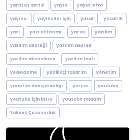
yaratıcı metin
yayın
yayın intro
yayıncı
yayıncılar için
yazar
yazarlık
yazı
yazı aktarımı
yazıcı
yazılım
yazılım desteği
yazılım destek
yazılım düzenleme
yazılım testi
yedekleme
yenilikçi tasarım
yönetim
yönetim danışmanlığı
yorum
youtube
youtube için intro
youtube reklam
Yüksek Çözünürlük