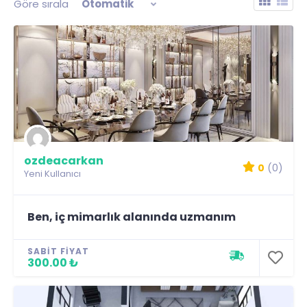
Göre sırala
Otomatik
ozdeacarkan
0
(0)
Yeni Kullanıcı
Ben, iç mimarlık alanında uzmanım
SABIT FIYAT
300.00 ₺