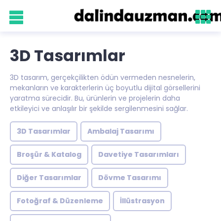
3D Tasarımlar
3D tasarım, gerçekçilikten ödün vermeden nesnelerin,
mekanların ve karakterlerin üç boyutlu dijital görsellerini
yaratma sürecidir. Bu, ürünlerin ve projelerin daha
etkileyici ve anlaşılır bir şekilde sergilenmesini sağlar.
3D Tasarımlar
Ambalaj Tasarımı
Broşür & Katalog
Davetiye Tasarımları
Diğer Tasarımlar
Dövme Tasarımı
Fotoğraf & Düzenleme
İllüstrasyon