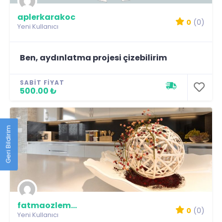
aplerkarakoc
0
(0)
Yeni Kullanıcı
Ben, aydınlatma projesi çizebilirim
SABIT FIYAT
500.00 ₺
Geri Bildirim
fatmaozlemacar
0
(0)
Yeni Kullanıcı