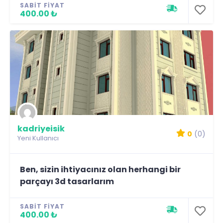
SABIT FIYAT
400.00 ₺
kadriyeisik
0
(0)
Yeni Kullanıcı
Ben, sizin ihtiyacınız olan herhangi bir
parçayı 3d tasarlarım
SABIT FIYAT
400.00 ₺