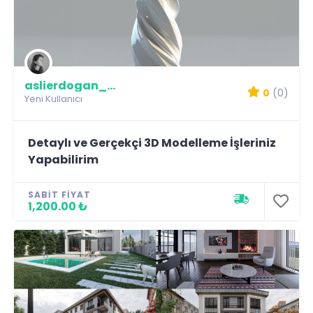
aslierdogan_creative
0
(0)
Yeni Kullanıcı
Detaylı ve Gerçekçi 3D Modelleme İşleriniz
Yapabilirim
SABIT FIYAT
1,200.00 ₺