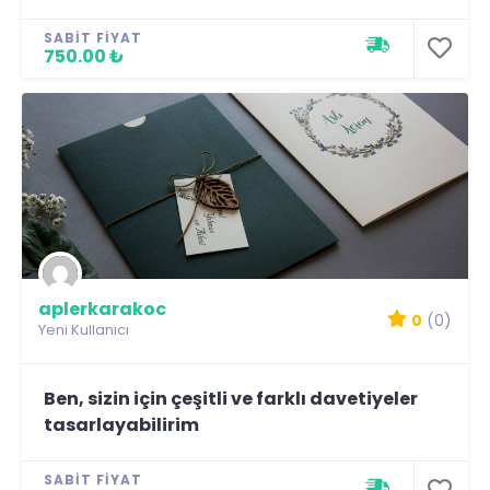
SABIT FIYAT
750.00 ₺
aplerkarakoc
0
(0)
Yeni Kullanıcı
Ben, sizin için çeşitli ve farklı davetiyeler
tasarlayabilirim
SABIT FIYAT