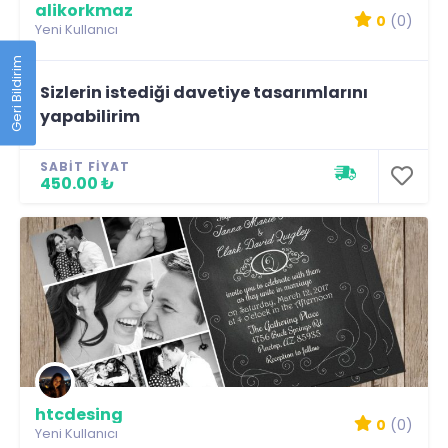
alikorkmaz
0
(0)
Yeni Kullanıcı
Geri Bildirim
Sizlerin istediği davetiye tasarımlarını
yapabilirim
SABIT FIYAT
450.00 ₺
htcdesing
0
(0)
Yeni Kullanıcı